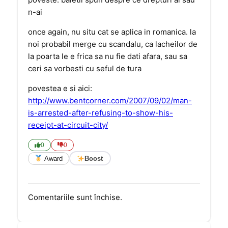
n-ai
once again, nu situ cat se aplica in romanica. la
noi probabil merge cu scandalu, ca lacheilor de
la poarta le e frica sa nu fie dati afara, sau sa
ceri sa vorbesti cu seful de tura
povestea e si aici:
http://www.bentcorner.com/2007/09/02/man-
is-arrested-after-refusing-to-show-his-
receipt-at-circuit-city/
0
0
Award
Boost
Comentariile sunt închise.