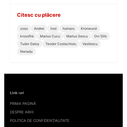
Citesc cu plăcere
zoso
Andrei
Irod
hoinaru
Kronwurst
krossfire
Marius Cucu
Marius Sescu
Ovi Sîrb
Tudor Galoș
Teodor Costachioiu
Vasilescu
Nwradu
Link-uri
PRIMA PAGINĂ
DESPRE ARHI
POLITICA DE CONFIDENȚIALITATE