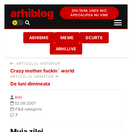
arhiblog
DIN ȚARA UNDE NICI
APOCALIPSA NU VINE
ARHISME
MEME
SCURTE
ARHI.LIVE
ARTICOLUL ANTERIOR
Crazy mother fuckin` world
ARTICOLUL URMĂTOR
De luni dimineata
Arhi
02.09.2007
Fără categorie
7
Muia zilei