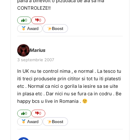
pana a binevoit o pizdoaca de aia sa ma
CONTROLEZE!!
0
0
Award
Boost
Marius
3 septembrie 2007
In UK nu te control nima , e normal . La tesco tu
iti treci produsele prin cititor si tot tu iti platesti
etc . Normal ca nici o gorila la iesire sa se uite
in plasa etc . Dar nici nu se fura ca in codru . Be
happy bcs u live in Romania .
0
0
Award
Boost