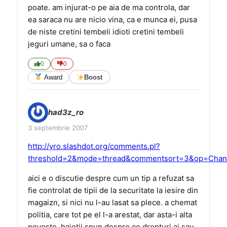
poate. am injurat-o pe aia de ma controla, dar
ea saraca nu are nicio vina, ca e munca ei, pusa
de niste cretini tembeli idioti cretini tembeli
jeguri umane, sa o faca
0
0
Award
Boost
had3z_ro
3 septembrie 2007
http://yro.slashdot.org/comments.pl?
threshold=2&mode=thread&commentsort=3&op=Chan
aici e o discutie despre cum un tip a refuzat sa
fie controlat de tipii de la securitate la iesire din
magaizn, si nici nu l-au lasat sa plece. a chemat
politia, care tot pe el l-a arestat, dar asta-i alta
poveste. baietii spun despre ce drepturi ai sau