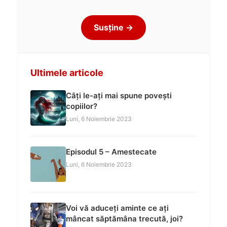
Susține →
Ultimele articole
Câți le-ați mai spune povești
copiilor?
Luni, 6 Noiembrie 2023
Episodul 5 – Amestecate
Luni, 6 Noiembrie 2023
Voi vă aduceți aminte ce ați
mâncat săptămâna trecută, joi?