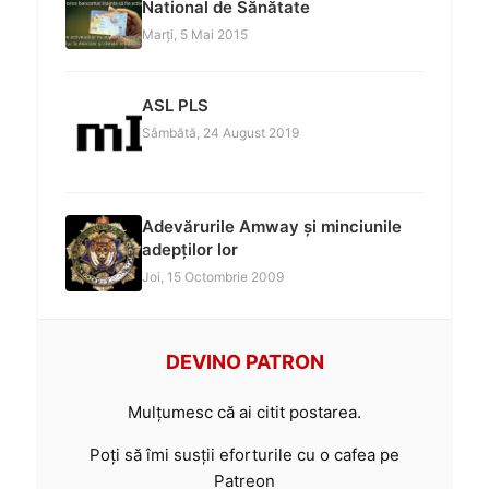
National de Sănătate
Marți, 5 Mai 2015
ASL PLS
Sâmbătă, 24 August 2019
Adevărurile Amway și minciunile
adepților lor
Joi, 15 Octombrie 2009
DEVINO PATRON
Mulțumesc că ai citit postarea.
Poți să îmi susții eforturile cu o cafea pe
Patreon