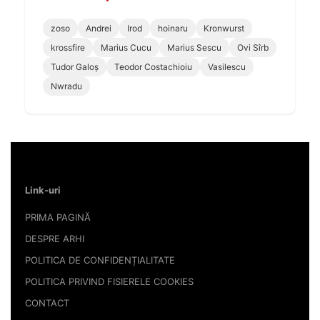
zoso
Andrei
Irod
hoinaru
Kronwurst
krossfire
Marius Cucu
Marius Sescu
Ovi Sîrb
Tudor Galoș
Teodor Costachioiu
Vasilescu
Nwradu
Link-uri
PRIMA PAGINĂ
DESPRE ARHI
POLITICA DE CONFIDENȚIALITATE
POLITICA PRIVIND FISIERELE COOKIES
CONTACT