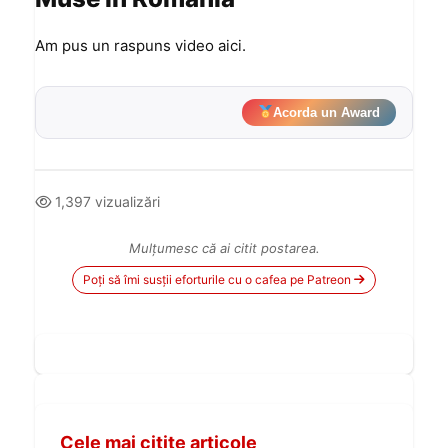
Romania
Am pus un raspuns video aici.
Acorda un Award
1,397 vizualizări
Mulțumesc că ai citit postarea.
Poți să îmi susții eforturile cu o cafea pe Patreon
Cele mai citite articole