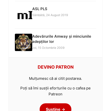
ASL PLS
Sâmbătă, 24 August 2019
Adevărurile Amway și minciunile
adepților lor
Joi, 15 Octombrie 2009
DEVINO PATRON
Mulțumesc că ai citit postarea.
Poți să îmi susții eforturile cu o cafea pe
Patreon
Susține →