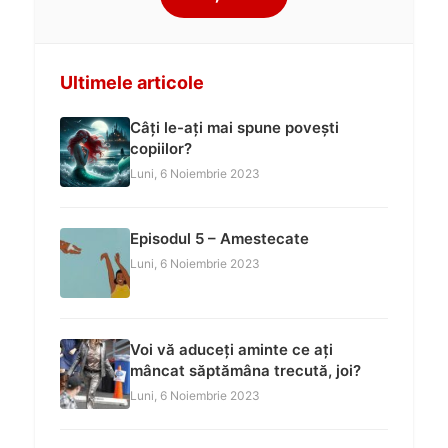
Ultimele articole
Câți le-ați mai spune povești
copiilor?
Luni, 6 Noiembrie 2023
Episodul 5 – Amestecate
Luni, 6 Noiembrie 2023
Voi vă aduceți aminte ce ați
mâncat săptămâna trecută, joi?
Luni, 6 Noiembrie 2023