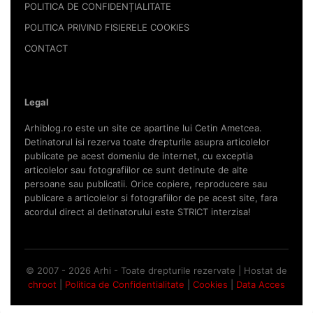
POLITICA DE CONFIDENȚIALITATE
POLITICA PRIVIND FISIERELE COOKIES
CONTACT
Legal
Arhiblog.ro este un site ce apartine lui Cetin Ametcea.
Detinatorul isi rezerva toate drepturile asupra articolelor
publicate pe acest domeniu de internet, cu exceptia
articolelor sau fotografiilor ce sunt detinute de alte
persoane sau publicatii. Orice copiere, reproducere sau
publicare a articolelor si fotografiilor de pe acest site, fara
acordul direct al detinatorului este STRICT interzisa!
© 2007 - 2026 Arhi - Toate drepturile rezervate | Hostat de
chroot
|
Politica de Confidentialitate
|
Cookies
|
Data Acces