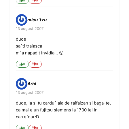
0
0
micu`tzu
13 august 2007
dude
sa`ti traiasca
m`a napadit invidia… 🙁
0
0
Arhi
13 august 2007
dude, ia si tu cardu` ala de raifaizan si baga-te,
ca mai e un fujitsu siemens la 1700 lei in
carrefour:D
0
0