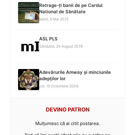
Retrage-ți banii de pe Cardul
National de Sănătate
Marți, 5 Mai 2015
ASL PLS
Sâmbătă, 24 August 2019
Adevărurile Amway și minciunile
adepților lor
Joi, 15 Octombrie 2009
DEVINO PATRON
Mulțumesc că ai citit postarea.