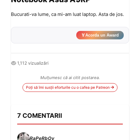
Bucurati-va lume, ca mi-am luat laptop. Asta de jos.
🏅
Acorda un Award
1,112 vizualizări
Mulțumesc că ai citit postarea.
Poți să îmi susții eforturile cu o cafea pe Patreon
7 COMENTARII
RaPeRbOy