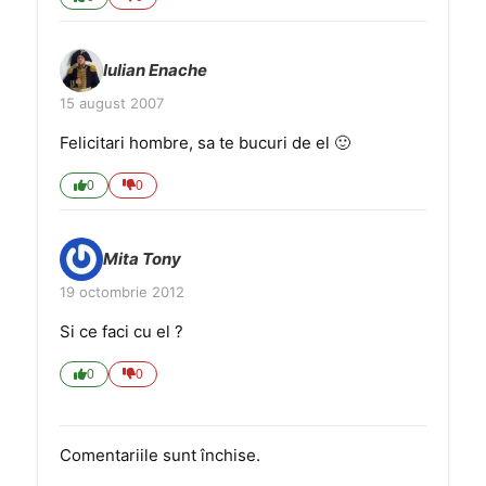
Iulian Enache
15 august 2007
Felicitari hombre, sa te bucuri de el 🙂
0
0
Mita Tony
19 octombrie 2012
Si ce faci cu el ?
0
0
Comentariile sunt închise.