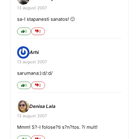
13 august 2007
sa-l stapanesti sanatos! 🙂
0
0
Arhi
13 august 2007
sarumana:):d/:d/
0
0
Denisa Lala
13 august 2007
Mmm! S?-l folose?ti s?n?tos. ?i mult!