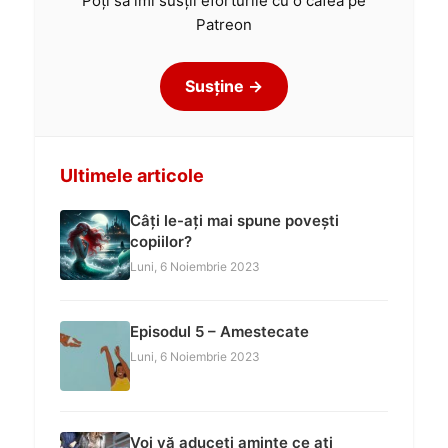
Poți să îmi susții eforturile cu o cafea pe
Patreon
Susține →
Ultimele articole
Câți le-ați mai spune povești
copiilor?
Luni, 6 Noiembrie 2023
Episodul 5 – Amestecate
Luni, 6 Noiembrie 2023
Voi vă aduceți aminte ce ați