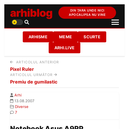
arhiblog
DIN ȚARA UNDE NICI
APOCALIPSA NU VINE
ARHISME
MEME
SCURTE
ARHI.LIVE
ARTICOLUL ANTERIOR
Pixel Ruler
ARTICOLUL URMĂTOR
Premiu de gumilastic
Arhi
13.08.2007
Diverse
7
Notebook Asus A9RP