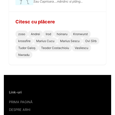
Sau Caprioara....mănânc si plâng...
Citesc cu plăcere
zoso
Andrei
Irod
hoinaru
Kronwurst
krossfire
Marius Cucu
Marius Sescu
Ovi Sîrb
Tudor Galoș
Teodor Costachioiu
Vasilescu
Nwradu
Link-uri
PRIMA PAGINĂ
DESPRE ARHI