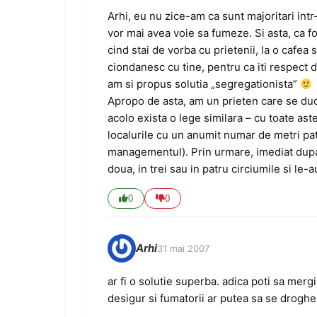
Arhi, eu nu zice-am ca sunt majoritari intr-o
vor mai avea voie sa fumeze. Si asta, ca fo
cind stai de vorba cu prietenii, la o cafea 
ciondanesc cu tine, pentru ca iti respect 
am si propus solutia „segregationista”
Apropo de asta, am un prieten care se duc
acolo exista o lege similara – cu toate ast
localurile cu un anumit numar de metri pat
managementul). Prin urmare, imediat dupa c
doua, in trei sau in patru circiumile si le
0
0
Arhi
31 mai 2007
ar fi o solutie superba. adica poti sa mergi,
desigur si fumatorii ar putea sa se droghe