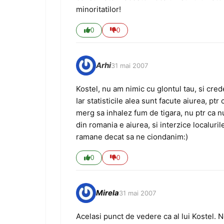
minoritatilor!
0
0
Arhi
31 mai 2007
Kostel, nu am nimic cu glontul tau, si cred
Iar statisticile alea sunt facute aiurea, p
merg sa inhalez fum de tigara, nu ptr ca n
din romania e aiurea, si interzice localur
ramane decat sa ne ciondanim:)
0
0
Mirela
31 mai 2007
Acelasi punct de vedere ca al lui Kostel. N