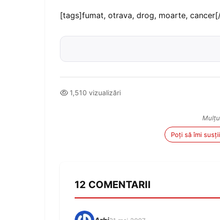
[tags]fumat, otrava, drog, moarte, cancer[
1,510 vizualizări
Mulțu
Poți să îmi susț
12 COMENTARII