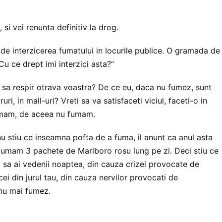
 si vei renunta definitiv la drog.
de interzicerea fumatului in locurile publice. O gramada de
u ce drept imi interzici asta?”
i sa respir otrava voastra? De ce eu, daca nu fumez, sunt
uri, in mall-uri? Vreti sa va satisfaceti viciul, faceti-o in
 fumam, de aceea nu fumam.
 stiu ce inseamna pofta de a fuma, il anunt ca anul asta
fumam 3 pachete de Marlboro rosu lung pe zi. Deci stiu ce
 sa ai vedenii noaptea, din cauza crizei provocate de
cei din jurul tau, din cauza nervilor provocati de
 nu mai fumez.