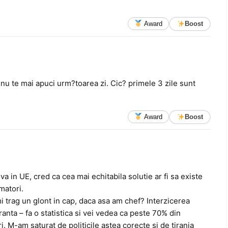
Award
Boost
 nu te mai apuci urm?toarea zi. Cic? primele 3 zile sunt
Award
Boost
va in UE, cred ca cea mai echitabila solutie ar fi sa existe
matori.
mi trag un glont in cap, daca asa am chef? Interzicerea
ranta – fa o statistica si vei vedea ca peste 70% din
. M-am saturat de politicile astea corecte si de tirania