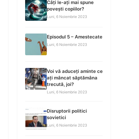
Câți le-ați mai spune
povești copiilor?
Luni, 6 Noiembrie 2023
Episodul 5 – Amestecate
Luni, 6 Noiembrie 2023
Voi vă aduceți aminte ce
ați mâncat săptămâna
trecută, joi?
Luni, 6 Noiembrie 2023
Disruptorii politici
sovietici
Luni, 6 Noiembrie 2023