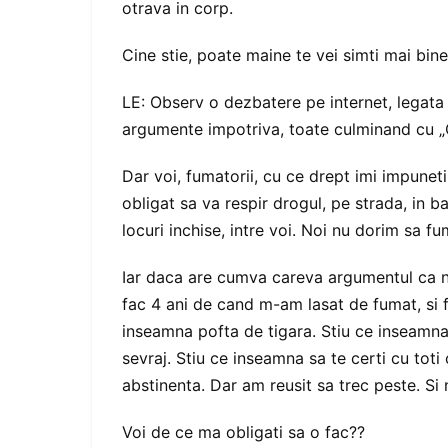
otrava in corp.
Cine stie, poate maine te vei simti mai bine,
LE: Observ o dezbatere pe internet, legata 
argumente impotriva, toate culminand cu „C
Dar voi, fumatorii, cu ce drept imi impunet
obligat sa va respir drogul, pe strada, in bar
locuri inchise, intre voi. Noi nu dorim sa
Iar daca are cumva careva argumentul ca nu
fac 4 ani de cand m-am lasat de fumat, si 
inseamna pofta de tigara. Stiu ce inseamna
sevraj. Stiu ce inseamna sa te certi cu toti 
abstinenta. Dar am reusit sa trec peste. Si
Voi de ce ma obligati sa o fac??