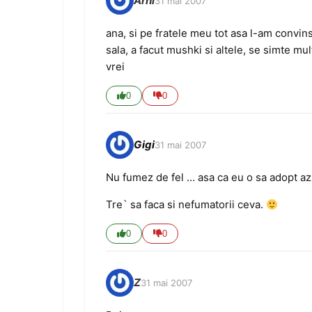
Arhi
31 mai 2007
ana, si pe fratele meu tot asa l-am convin
sala, a facut mushki si altele, se simte m
vrei
0
0
Gigi
31 mai 2007
Nu fumez de fel … asa ca eu o sa adopt azi
Tre` sa faca si nefumatorii ceva.
0
0
Z
31 mai 2007