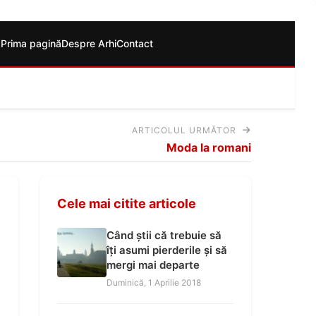
Prima pagină
Despre Arhi
Contact
ARTICOLUL URMĂTOR
Moda la romani
Cele mai citite articole
Când știi că trebuie să
îți asumi pierderile și să
mergi mai departe
Duminică, 1 Aprilie 2018