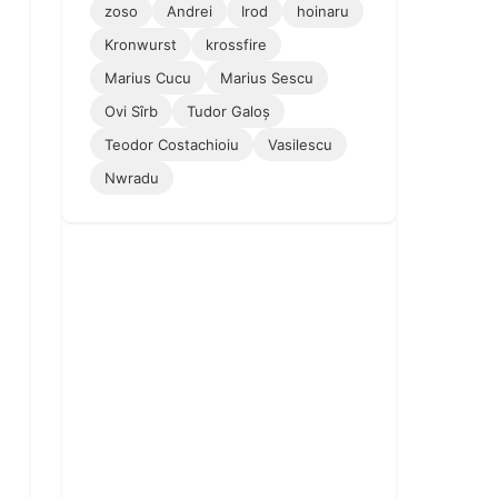
zoso
Andrei
Irod
hoinaru
Kronwurst
krossfire
Marius Cucu
Marius Sescu
Ovi Sîrb
Tudor Galoș
Teodor Costachioiu
Vasilescu
Nwradu