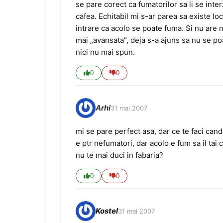
se pare corect ca fumatorilor sa li se inte
cafea. Echitabil mi s-ar parea sa existe lo
intrare ca acolo se poate fuma. Si nu are
mai „avansata”, deja s-a ajuns sa nu se poat
nici nu mai spun.
0
0
Arhi
31 mai 2007
mi se pare perfect asa, dar ce te faci cand 
e ptr nefumatori, dar acolo e fum sa il tai 
nu te mai duci in fabaria?
0
0
Kostel
31 mai 2007