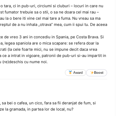
 tara, ci in pub-uri, circiumi si cluburi – locuri in care nu
st fumator trebuie sa o stii, o sa ne doara cel mai rau –
sau la o bere iti vine cel mai tare a fuma. Nu vreau sa ma
dreptul de a nu inhala „otrava” mea, cum ii spui tu. De aceea
e de vreo 3 ani in concediu in Spania, pe Costa Brava. Si
ea, legea spaniola are o mica scapare: se refera doar la
rati (la cele foarte mici, nu se impune decit daca vrea
e a intrat in vigoare, patronii de pub-uri si-au impartit in
-au (re)deschis cu nume noi.
Award
Boost
 sa bei o cafea, un cico, fara sa fii deranjat de fum, si
ze la gramada, in partea lor de local, nu?