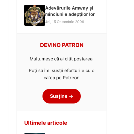
Adevărurile Amway și
minciunile adepților lor
Joi, 15 Octombrie 2009
DEVINO PATRON
Mulțumesc că ai citit postarea.
Poți să îmi susții eforturile cu o
cafea pe Patreon
Susține →
Ultimele articole