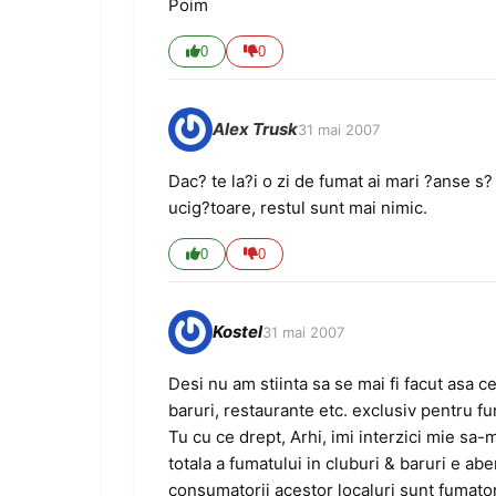
Poim
0
0
Alex Trusk
31 mai 2007
Dac? te la?i o zi de fumat ai mari ?anse s?
ucig?toare, restul sunt mai nimic.
0
0
Kostel
31 mai 2007
Desi nu am stiinta sa se mai fi facut asa ce
baruri, restaurante etc. exclusiv pentru fu
Tu cu ce drept, Arhi, imi interzici mie sa-
totala a fumatului in cluburi & baruri e abe
consumatorii acestor localuri sunt fumatori