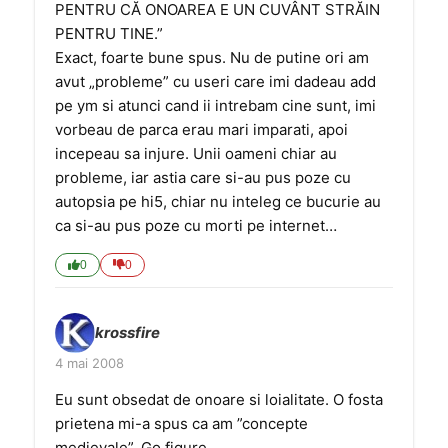
PENTRU CĂ ONOAREA E UN CUVÂNT STRĂIN
PENTRU TINE.”
Exact, foarte bune spus. Nu de putine ori am
avut „probleme” cu useri care imi dadeau add
pe ym si atunci cand ii intrebam cine sunt, imi
vorbeau de parca erau mari imparati, apoi
incepeau sa injure. Unii oameni chiar au
probleme, iar astia care si-au pus poze cu
autopsia pe hi5, chiar nu inteleg ce bucurie au
ca si-au pus poze cu morti pe internet…
0
0
krossfire
4 mai 2008
Eu sunt obsedat de onoare si loialitate. O fosta
prietena mi-a spus ca am ”concepte
medievale”. Go figure…