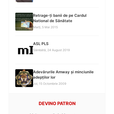
Retrage-ți banii de pe Cardul
National de Sănătate
Marți, 5 Mai 2015
ASL PLS
Sâmbătă, 24 August 2019
Adevărurile Amway și minciunile
adepților lor
Joi, 15 Octombrie 2009
DEVINO PATRON