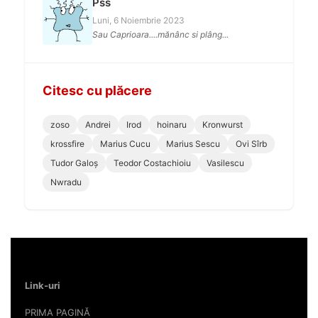
Pss
Luni, 6 Noiembrie 2023
Sau Caprioara....mănânc si plâng...
Citesc cu plăcere
zoso
Andrei
Irod
hoinaru
Kronwurst
krossfire
Marius Cucu
Marius Sescu
Ovi Sîrb
Tudor Galoș
Teodor Costachioiu
Vasilescu
Nwradu
Link-uri
PRIMA PAGINĂ