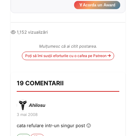
🏅
Acorda un Award
1,152 vizualizări
Mulțumesc că ai citit postarea.
Poți să îmi susții eforturile cu o cafea pe Patreon
19 COMENTARII
Ahilosu
3 mai 2008
cata refulare intr-un singur post 🙂