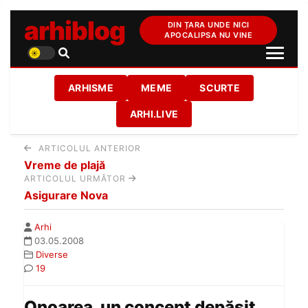
arhiblog
DIN ȚARA UNDE NICI
APOCALIPSA NU VINE
ARHISME
MEME
SCURTE
ARHI.LIVE
ARTICOLUL ANTERIOR
Vreme de plajă
ARTICOLUL URMĂTOR
Asigurare Nova
Arhi
03.05.2008
Diverse
19
Onoarea, un concept depăşit