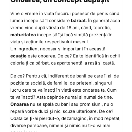
Vine o vreme în viaţa fiecărui posesor de penis când
lumea incepe să îl considere
bărbat
. În general acea
vreme vine după vârsta de 18 ani, când, teoretic,
maturitatea
începe să îşi facă simţită prezenţa în
viaţa şi acţiunile respectivului mascul.
Un ingredient necesar şi important în această
ecuaţie
este onoarea. De ce? Ea te identifică in ochii
celorlalţi ca bărbat, ca apartenenţă la rasă şi castă.
De ce? Pentru că, indiferent de banii pe care îi ai, de
poziţia ta socială, de familie, de prieteni, singurul
lucru care te va însoţi în viaţă este onoarea ta. Cum
te va însoţi? Asta depinde numai şi numai de tine.
Onoarea
nu se spală cu bani sau promisiuni, nu o
repară vorbe dulci şi nici scuze ulterioare. De ce?
Odată ce ţi-ai pierdut-o, dezamăgind, în mod repetat,
diverse persoane, nimeni şi nimic nu ţi-o va mai