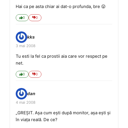
Hai ca pe asta chiar ai dat-o profunda, bre 😛
0
0
kks
3 mai 2008
Tu esti la fel ca prostii aia care vor respect pe
net.
0
0
dan
4 mai 2008
„GREŞIT. Aşa cum eşti după monitor, aşa eşti şi
în viaţa reală. De ce?