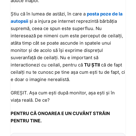
aduce înapoi.
Ştiu că în lumea de astăzi, în care a
posta poze de la
autopsii
şi a injura pe internet reprezintă bărbăţia
supremă, ceea ce spun este superfluu. Nu
interesează pe nimeni cum este perceput de ceilalţi,
atâta timp cât se poate ascunde in spatele unui
monitor şi de acolo să îşi exprime dispreţul
suveranfaţă de ceilalţi. Nu e important să
interactionezi cu ceilali, pentru că
TU ŞTII
că de fapt
ceilalţi nu te cunosc pe tine aşa cum eşti tu de fapt, ci
e doar o imagine nerealistă.
GREŞIT. Aşa cum eşti după monitor, aşa eşti şi în
viaţa reală. De ce?
PENTRU CĂ ONOAREA E UN CUVÂNT STRĂIN
PENTRU TINE.