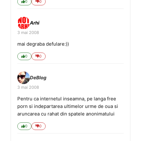
0
0
Arhi
3 mai 2008
mai degraba defulare:))
0
0
DeBlog
3 mai 2008
Pentru ca internetul inseamna, pe langa free
porn si indepartarea ultimelor urme de oua si
aruncarea cu rahat din spatele anonimatului
0
0