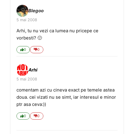
Blegoo
5 mai 2008
Arhi, tu nu vezi ca lumea nu pricepe ce
vorbesti? 🙁
0
0
Arhi
5 mai 2008
comentam azi cu cineva exact pe temele astea
doua. cei vizati nu se simt, iar interesul e minor
ptr asa ceva:))
0
0