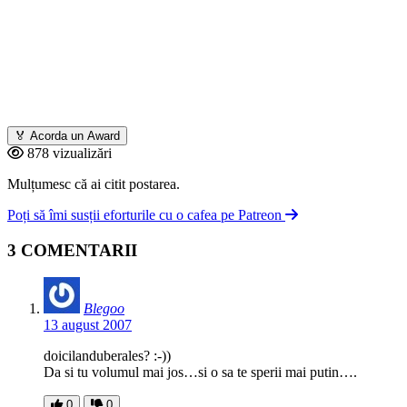
🏅
Acorda un Award
878 vizualizări
Mulțumesc că ai citit postarea.
Poți să îmi susții eforturile cu o cafea pe Patreon
3 COMENTARII
Blegoo
13 august 2007
doicilanduberales? :-))
Da si tu volumul mai jos…si o sa te sperii mai putin….
0
0