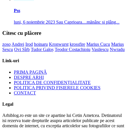
Pss
luni, 6 noiembrie 2023
Sau Caprioara....mănânc si plâng...
Citesc cu plăcere
zoso
Andrei
Irod
hoinaru
Kronwurst
krossfire
Marius Cucu
Marius
Sescu
Ovi Sîrb
Tudor Galoș
Teodor Costachioiu
Vasilescu
Nwradu
Link-uri
PRIMA PAGINĂ
DESPRE ARHI
POLITICA DE CONFIDENȚIALITATE
POLITICA PRIVIND FISIERELE COOKIES
CONTACT
Legal
Arhiblog.ro este un site ce apartine lui Cetin Ametcea. Detinatorul
isi rezerva toate drepturile asupra articolelor publicate pe acest
domeniu de internet, cu exceptia articolelor sau fotografiilor ce sunt