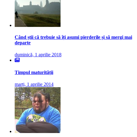
Când știi că trebuie să îți asumi pierderile și să mergi mai
departe
duminică, 1 aprilie 2018
Timpul maturității
marți, 1 aprilie 2014