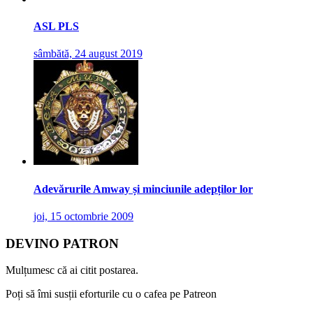
ASL PLS
sâmbătă, 24 august 2019
Adevărurile Amway și minciunile adepților lor
joi, 15 octombrie 2009
DEVINO PATRON
Mulțumesc că ai citit postarea.
Poți să îmi susții eforturile cu o cafea pe Patreon