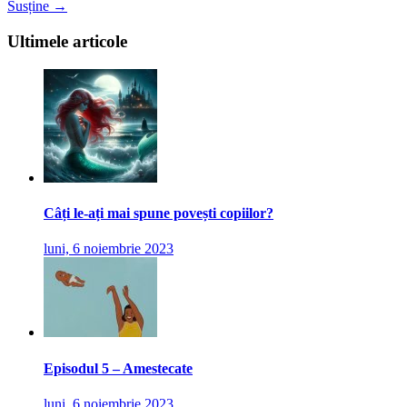
Susține →
Ultimele articole
Câți le-ați mai spune povești copiilor?
luni, 6 noiembrie 2023
Episodul 5 – Amestecate
luni, 6 noiembrie 2023