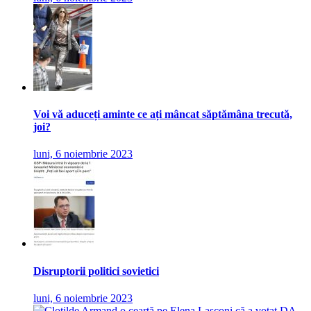
Voi vă aduceți aminte ce ați mâncat săptămâna trecută,
joi?
luni, 6 noiembrie 2023
Disruptorii politici sovietici
luni, 6 noiembrie 2023