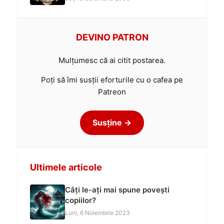
DEVINO PATRON
Mulțumesc că ai citit postarea.
Poți să îmi susții eforturile cu o cafea pe
Patreon
Susține →
Ultimele articole
Câți le-ați mai spune povești
copiilor?
Luni, 6 Noiembrie 2023