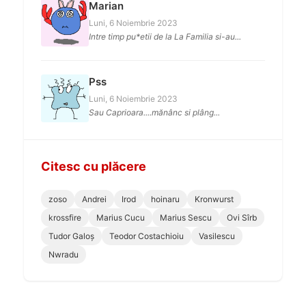
Marian
Luni, 6 Noiembrie 2023
Intre timp pu*etii de la La Familia si-au...
Pss
Luni, 6 Noiembrie 2023
Sau Caprioara....mănânc si plâng...
Citesc cu plăcere
zoso
Andrei
Irod
hoinaru
Kronwurst
krossfire
Marius Cucu
Marius Sescu
Ovi Sîrb
Tudor Galoș
Teodor Costachioiu
Vasilescu
Nwradu