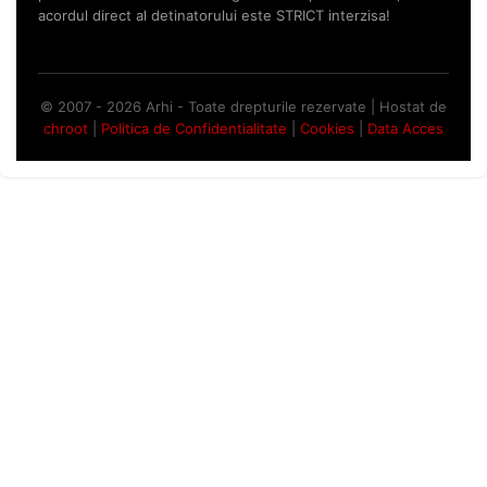
acordul direct al detinatorului este STRICT interzisa!
© 2007 - 2026 Arhi - Toate drepturile rezervate | Hostat de
chroot
|
Politica de Confidentialitate
|
Cookies
|
Data Acces