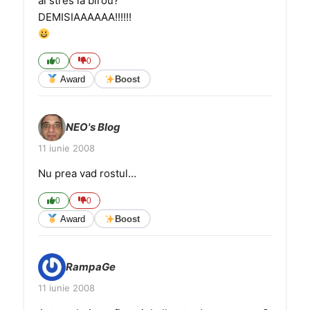
ai stres la birou?
DEMISIAAAAAA!!!!!!
0
0
Award
Boost
NEO's Blog
11 iunie 2008
Nu prea vad rostul…
0
0
Award
Boost
RampaGe
11 iunie 2008