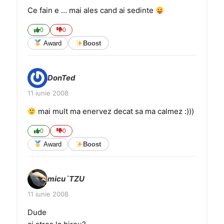
Ce fain e … mai ales cand ai sedinte
0
0
Award
Boost
DonTed
11 iunie 2008
mai mult ma enervez decat sa ma calmez :)))
0
0
Award
Boost
micu`TZU
11 iunie 2008
Dude