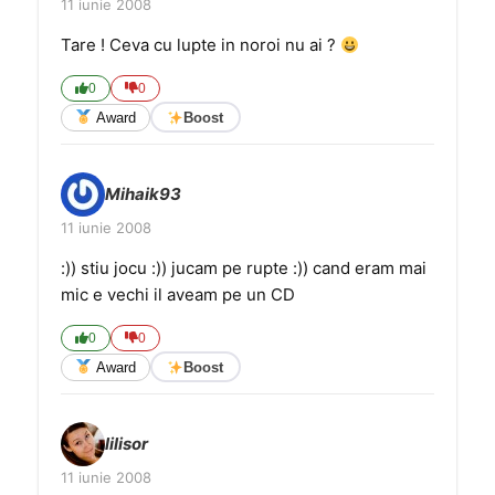
11 iunie 2008
Tare ! Ceva cu lupte in noroi nu ai ?
0
0
Award
Boost
Mihaik93
11 iunie 2008
:)) stiu jocu :)) jucam pe rupte :)) cand eram mai
mic e vechi il aveam pe un CD
0
0
Award
Boost
lilisor
11 iunie 2008