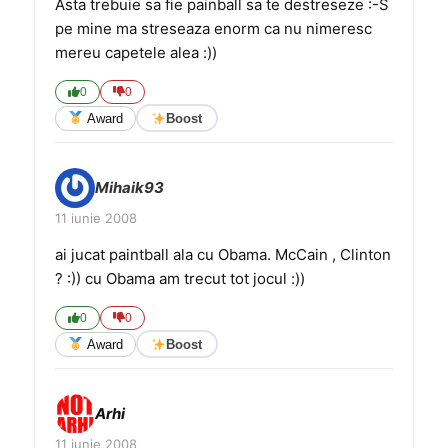
Asta trebuie sa fie painball sa te destreseze :-S
pe mine ma streseaza enorm ca nu nimeresc
mereu capetele alea :))
0
0
Award
Boost
Mihaik93
11 iunie 2008
ai jucat paintball ala cu Obama. McCain , Clinton
? :)) cu Obama am trecut tot jocul :))
0
0
Award
Boost
Arhi
11 iunie 2008