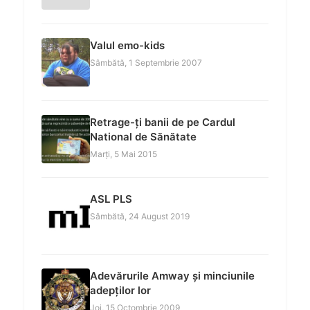
Valul emo-kids
Sâmbătă, 1 Septembrie 2007
Retrage-ți banii de pe Cardul
National de Sănătate
Marți, 5 Mai 2015
ASL PLS
Sâmbătă, 24 August 2019
Adevărurile Amway și minciunile
adepților lor
Joi, 15 Octombrie 2009