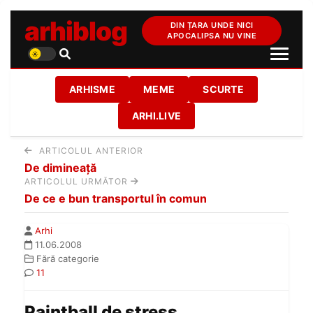
arhiblog
DIN ȚARA UNDE NICI
APOCALIPSA NU VINE
ARHISME
MEME
SCURTE
ARHI.LIVE
ARTICOLUL ANTERIOR
De dimineaţă
ARTICOLUL URMĂTOR
De ce e bun transportul în comun
Arhi
11.06.2008
Fără categorie
11
Paintball de stress