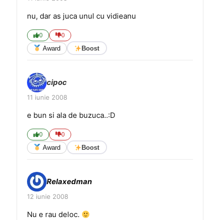
nu, dar as juca unul cu vidieanu
0
0
Award
Boost
cipoc
11 iunie 2008
e bun si ala de buzuca..:D
0
0
Award
Boost
Relaxedman
12 iunie 2008
Nu e rau deloc.