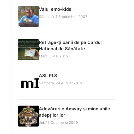
Valul emo-kids
Sâmbătă, 1 Septembrie 2007
Retrage-ți banii de pe Cardul
National de Sănătate
Marți, 5 Mai 2015
ASL PLS
Sâmbătă, 24 August 2019
Adevărurile Amway și minciunile
adepților lor
Joi, 15 Octombrie 2009