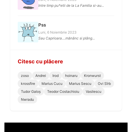
Intre timp pu*etii de la La Familia si-au...
Pss
Luni, 6 Noiembrie 2023
Sau Caprioara....mănânc si plâng...
Citesc cu plăcere
zoso
Andrei
Irod
hoinaru
Kronwurst
krossfire
Marius Cucu
Marius Sescu
Ovi Sîrb
Tudor Galoș
Teodor Costachioiu
Vasilescu
Nwradu