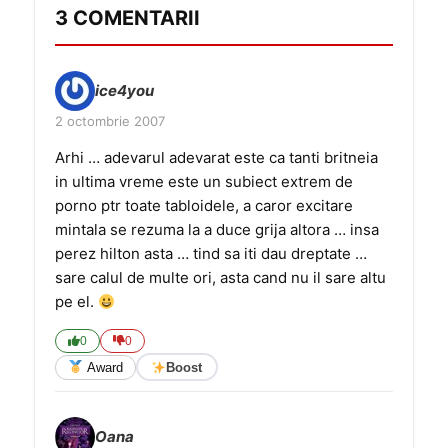
3 COMENTARII
ice4you
2 octombrie 2007
Arhi … adevarul adevarat este ca tanti britneia
in ultima vreme este un subiect extrem de
porno ptr toate tabloidele, a caror excitare
mintala se rezuma la a duce grija altora … insa
perez hilton asta … tind sa iti dau dreptate …
sare calul de multe ori, asta cand nu il sare altu
pe el.
0
0
Award
Boost
Oana