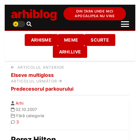
arhiblog
DIN ȚARA UNDE NICI
APOCALIPSA NU VINE
ARHISME
MEME
SCURTE
ARHI.LIVE
ARTICOLUL ANTERIOR
Elseve multigloss
ARTICOLUL URMĂTOR
Predecesorul parkourului
Arhi
02.10.2007
Fără categorie
3
Perez Hilton