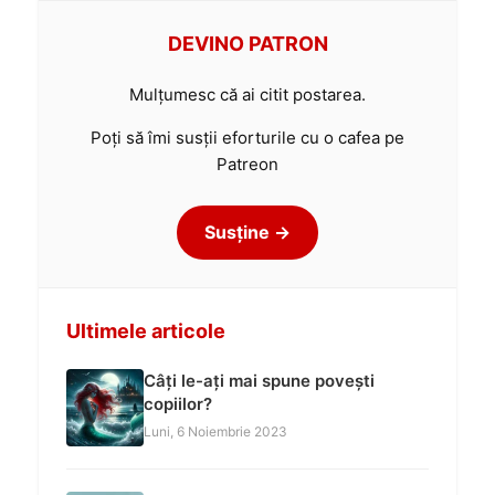
DEVINO PATRON
Mulțumesc că ai citit postarea.
Poți să îmi susții eforturile cu o cafea pe
Patreon
Susține →
Ultimele articole
Câți le-ați mai spune povești
copiilor?
Luni, 6 Noiembrie 2023