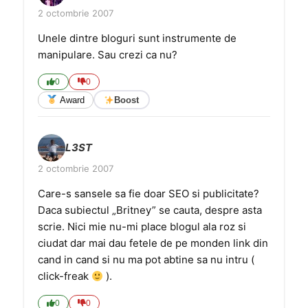
2 octombrie 2007
Unele dintre bloguri sunt instrumente de
manipulare. Sau crezi ca nu?
0
0
Award
Boost
L3ST
2 octombrie 2007
Care-s sansele sa fie doar SEO si publicitate?
Daca subiectul „Britney” se cauta, despre asta
scrie. Nici mie nu-mi place blogul ala roz si
ciudat dar mai dau fetele de pe monden link din
cand in cand si nu ma pot abtine sa nu intru (
click-freak
).
0
0