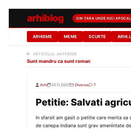
arhiblog
DIN ȚARA UNDE NICI APOCAL
ARHISME
MEME
SCURTE
ARHI.
ARTICOLUL ANTERIOR
Sunt mandru ca sunt roman
Arhi
01.11.2007
Diverse
7
Petitie: Salvati agric
In sfarsit am gasit o petitie care merita sa 
de canepa indiana sunt grav amenintate de in