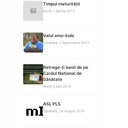
Timpul maturității
Marți, 1 Aprilie 2014
Valul emo-kids
Sâmbătă, 1 Septembrie 2007
Retrage-ți banii de pe
Cardul National de
Sănătate
Marți, 5 Mai 2015
ASL PLS
Sâmbătă, 24 August 2019