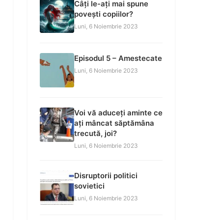
Câți le-ați mai spune
povești copiilor?
Luni, 6 Noiembrie 2023
Episodul 5 – Amestecate
Luni, 6 Noiembrie 2023
Voi vă aduceți aminte ce
ați mâncat săptămâna
trecută, joi?
Luni, 6 Noiembrie 2023
Disruptorii politici
sovietici
Luni, 6 Noiembrie 2023