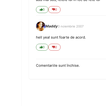
0
0
Maddy
3 noiembrie 2007
hell yea! sunt foarte de acord.
0
0
Comentariile sunt închise.