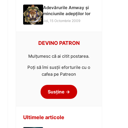
Adevărurile Amway și
minciunile adepților lor
Joi, 15 Octombrie 2009
DEVINO PATRON
Mulțumesc că ai citit postarea.
Poți să îmi susții eforturile cu o
cafea pe Patreon
Susține →
Ultimele articole