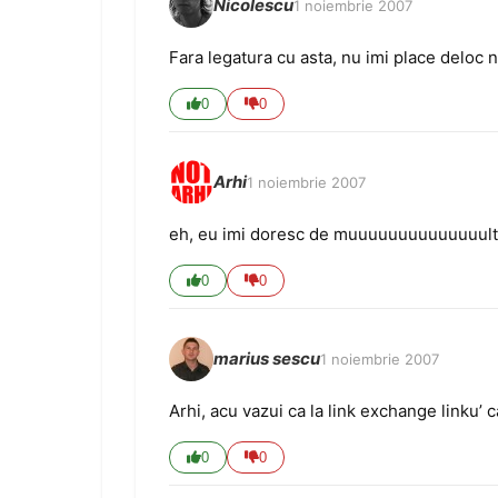
Nicolescu
1 noiembrie 2007
Fara legatura cu asta, nu imi place deloc 
0
0
Arhi
1 noiembrie 2007
eh, eu imi doresc de muuuuuuuuuuuuuult ti
0
0
marius sescu
1 noiembrie 2007
Arhi, acu vazui ca la link exchange linku’ 
0
0