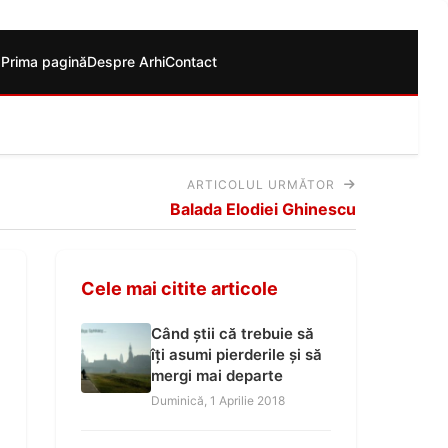
Prima pagină
Despre Arhi
Contact
ARTICOLUL URMĂTOR
Balada Elodiei Ghinescu
Cele mai citite articole
Când știi că trebuie să
îți asumi pierderile și să
mergi mai departe
Duminică, 1 Aprilie 2018