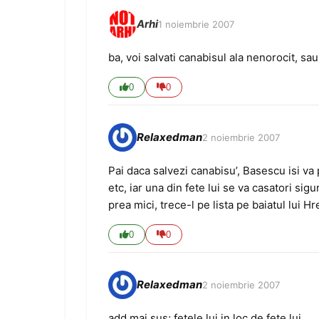
Arhi
1 noiembrie 2007
ba, voi salvati canabisul ala nenorocit, sau
0
0
Relaxedman
2 noiembrie 2007
Pai daca salvezi canabisu’, Basescu isi va 
etc, iar una din fete lui se va casatori sig
prea mici, trece-l pe lista pe baiatul lui H
0
0
Relaxedman
2 noiembrie 2007
add mai sus; fetele lui in loc de fete lui