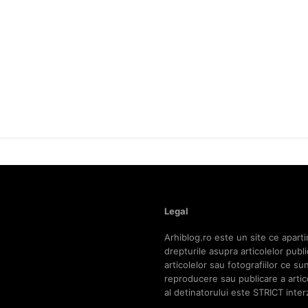
Legal
Arhiblog.ro este un site ce aparti
drepturile asupra articolelor pub
articolelor sau fotografiilor ce s
reproducere sau publicare a articol
al detinatorului este STRICT inter