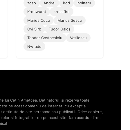
zoso
Andrei
Irod
hoinaru
Kronwurst
krossfire
Marius Cucu
Marius Sescu
Ovi Sîrb
Tudor Galoș
Teodor Costachioiu
Vasilescu
Nwradu
ne lui Cetin Ametcea. Detinatorul isi rezerva toate
licate pe acest domeniu de internet, cu exceptia
unt detinute de alte persoane sau publicatii. Orice copiere,
elor si fotografiilor de pe acest site, fara acordul direct
zisa!