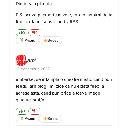
Dimineata placuta.
P.S. scuze pt americanizme, m-am inspirat de la
tine cautand ‘subscribe by RSS’.
0
0
Award
Boost
Arhi
10 decembrie 2007
emberke, se intampla o chestie misto. cand pun
feedul arhiblog, imi zice ca nu exista feed la
adresa asta. cand pun orice altceva, mege
giugiuc. smf/el
0
0
Award
Boost