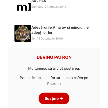
ASL PLS
Sâmbătă, 24 August 2019
Adevărurile Amway și minciunile
adepților lor
Joi, 15 Octombrie 2009
DEVINO PATRON
Mulțumesc că ai citit postarea.
Poți să îmi susții eforturile cu o cafea pe
Patreon
Susține →