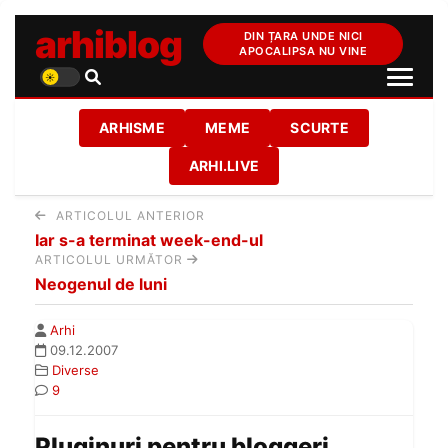
arhiblog
DIN ȚARA UNDE NICI
APOCALIPSA NU VINE
ARHISME
MEME
SCURTE
ARHI.LIVE
ARTICOLUL ANTERIOR
Iar s-a terminat week-end-ul
ARTICOLUL URMĂTOR
Neogenul de luni
Arhi
09.12.2007
Diverse
9
Pluginuri pentru bloggeri