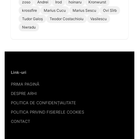
zoso
Andrei
Irod
hoinaru
Kronwurst
krossfire
Marius Cucu
Marius Sescu
Ovi Sîrb
Tudor Galoș
Teodor Costachioiu
Vasilescu
Nwradu
Link-uri
PRIMA PAGINĂ
DESPRE ARHI
POLITICA DE CONFIDENȚIALITATE
POLITICA PRIVIND FISIERELE COOKIES
CONTACT