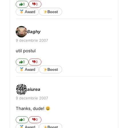
0
0
Award
Boost
Baghy
9 decembrie 2007
util postul
0
0
Award
Boost
aiurea
9 decembrie 2007
Thanks, dude!
0
0
Award
Boost