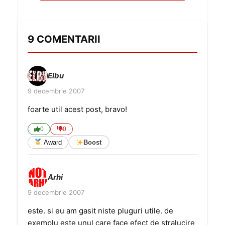
9 COMENTARII
Elbu
9 decembrie 2007
foarte util acest post, bravo!
0
0
Award
Boost
Arhi
9 decembrie 2007
este. si eu am gasit niste pluguri utile. de
exemplu este unul care face efect de stralucire