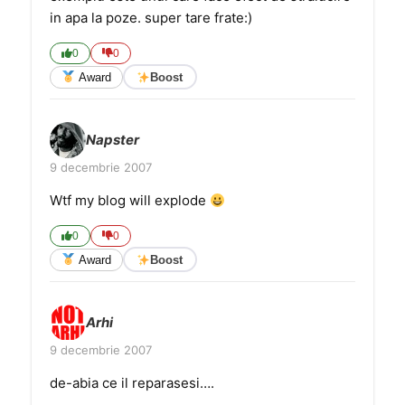
in apa la poze. super tare frate:)
0
0
Award
Boost
Napster
9 decembrie 2007
Wtf my blog will explode
0
0
Award
Boost
Arhi
9 decembrie 2007
de-abia ce il reparasesi….