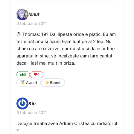
Ionut
6 februarie 2011
@ Thomas: 19? Da, lipeste orice e platic. Eu am
terminat unu si acum l-am luat pe al 2 lea. Nu
stiam ca are rezerve, dar nu stiu si daca ar tine
aparatul in sine. se incalzeste cam tare cablul
daca-l lasi mai mult in priza.
0
0
Award
Boost
Kin
6 februarie 2011
Deci,ce treaba avea Adrain Cristea cu radiatorul
?