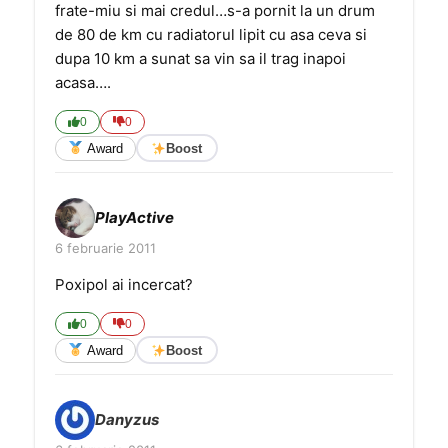
frate-miu si mai credul…s-a pornit la un drum
de 80 de km cu radiatorul lipit cu asa ceva si
dupa 10 km a sunat sa vin sa il trag inapoi
acasa….
0
0
Award
Boost
PlayActive
6 februarie 2011
Poxipol ai incercat?
0
0
Award
Boost
Danyzus