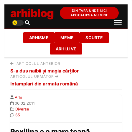
arhiblog
DIN ȚARA UNDE NICI
APOCALIPSA NU VINE
ARHISME
MEME
SCURTE
ARHI.LIVE
ARTICOLUL ANTERIOR
S-a dus naibii şi magia cărţilor
ARTICOLUL URMĂTOR
Intamplari din armata română
Arhi
06.02.2011
Diverse
65
Poxilina e o mare ţeapă