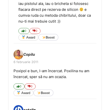
iau pistolul ala, iau o bricheta si folosesc
flacara direct pe rezerva de silicon
e
cumva ruda cu metoda chibritului, doar ca
nu-ti mai trebuie cutit :))
0
0
Award
Boost
Copilu
6 februarie 2011
Poxipol e bun, l-am încercat. Poxilina nu am
încercat, sper să nu am ocazia.
0
0
Award
Boost
catalin