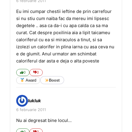
6 februarie 2011
Eu imi cumpar chestii ieftine de prin carrefour
si nu stiu cum naiba fac da mereu imi lipsesc
degetele .. asa ca da-i cu apa calda ca sa ma
curat. Cat despre poxilinia aia a lipit taicameu
caloriferul cu ea si miraculos a tinut, si sa
izolezi un calorifer in plina iarna cu asa ceva nu
e de glumit. Anul urmator am schimbat
caloriferul dar asta e deja o alta poveste
0
0
Award
Boost
lukluk
6 februarie 2011
Nu ai degresat bine locul…