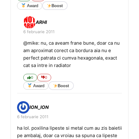
Award
Boost
ARHI
6 februarie 2011
@mike: nu, ca aveam frane bune, doar ca nu
am aproximat corect ca bordura aia nu e
perfect patrata ci cumva hexagonala, exact
cat sa intre in radiator
0
0
Award
Boost
ION_ION
6 februarie 2011
ha lol. poxilina lipeste si metal cum au zis baietii
pe ambalaj, doar ca vroiau sa spuna ca lipeste