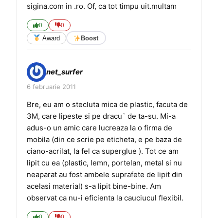
sigina.com in .ro. Of, ca tot timpu uit.multam
0
0
Award
Boost
net_surfer
6 februarie 2011
Bre, eu am o stecluta mica de plastic, facuta de
3M, care lipeste si pe dracu` de ta-su. Mi-a
adus-o un amic care lucreaza la o firma de
mobila (din ce scrie pe eticheta, e pe baza de
ciano-acrilat, la fel ca superglue ). Tot ce am
lipit cu ea (plastic, lemn, portelan, metal si nu
neaparat au fost ambele suprafete de lipit din
acelasi material) s-a lipit bine-bine. Am
observat ca nu-i eficienta la cauciucul flexibil.
0
0