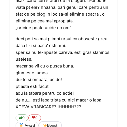
asa-i cand ceri sfaturi de la bloguri. ti-ai pune
viata pt ele? hhaaha. pari genul care pentru un
sfat de pe blog in loc sa-si elimine soacra , o
elimina pe cea mai apropiata.
„oricine poate ucide un om”
deci poti sa mai plimbi ursul ca oboseste greu.
daca ti-i si pasu’ esti arhi.
sper sa nu te-npuste careva. esti gras slaninos.
useless.
macar sa vii cu o pusca buna.
glumeste lumea.
du-te si omoara, ucide!
pt asta esti facut
adu la tabara pentru colectie!
de nu…..esti laba trista cu nici macar o laba
XCEVA VRABIOARE? IHHHHH???.
0
0
Award
Boost