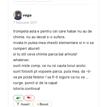
vega
7 februarie 2011
trompeta asta e pentru cei care habar nu au de
chimie. nu au decat s-o sufere.
invata in pulea mea chestii elementare si n-o sa
cumperi abureli
si tu stii ceva chimie parca bai arhiule!
whatever.
sunt niste comp. ce nu isi cauta locul acolo.
sunt folositi pt vopsele parca. pula mea. da -ti-
va pe pizda fetelor ! sa fi-ti sigure ca nu va …
curge. punct si de la capat
istoria continua!
0
0
Award
Boost