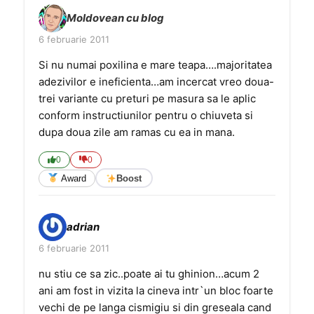
Moldovean cu blog
6 februarie 2011
Si nu numai poxilina e mare teapa….majoritatea
adezivilor e ineficienta…am incercat vreo doua-
trei variante cu preturi pe masura sa le aplic
conform instructiunilor pentru o chiuveta si
dupa doua zile am ramas cu ea in mana.
0
0
Award
Boost
adrian
6 februarie 2011
nu stiu ce sa zic..poate ai tu ghinion…acum 2
ani am fost in vizita la cineva intr`un bloc foarte
vechi de pe langa cismigiu si din greseala cand