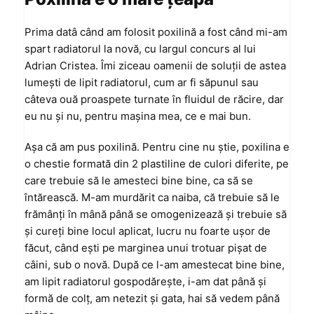
Prima datâ când am folosit poxilină a fost când mi-am
spart radiatorul la novă, cu largul concurs al lui
Adrian Cristea. Îmi ziceau oamenii de soluţii de astea
lumeşti de lipit radiatorul, cum ar fi săpunul sau
câteva ouă proaspete turnate în fluidul de răcire, dar
eu nu şi nu, pentru maşina mea, ce e mai bun.
Aşa că am pus poxilină. Pentru cine nu ştie, poxilina e
o chestie formată din 2 plastiline de culori diferite, pe
care trebuie să le amesteci bine bine, ca să se
întărească. M-am murdărit ca naiba, că trebuie să le
frămânţi în mână până se omogenizează şi trebuie să
şi cureţi bine locul aplicat, lucru nu foarte uşor de
făcut, când eşti pe marginea unui trotuar pişat de
câini, sub o novă. După ce l-am amestecat bine bine,
am lipit radiatorul gospodăreşte, i-am dat până şi
formă de colţ, am netezit şi gata, hai să vedem până