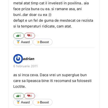
metal atat timp cat il invelesti in poxilina.. aia
face priza buna cu ea. si ramane asa, ani
buni..dar doar cu ea :))
defapt e un fel de guma de mestecat ce rezista
si la temperaturi ridicate, cam atat.
0
0
Award
Boost
adrian
6 februarie 2011
as si inca ceva. Daca vrei un superglue bun
care sa lipeasca bine iti recomand sa folosesti
Loctite.
0
0
Award
Boost