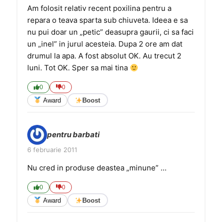
Am folosit relativ recent poxilina pentru a
repara o teava sparta sub chiuveta. Ideea e sa
nu pui doar un „petic” deasupra gaurii, ci sa faci
un „inel” in jurul acesteia. Dupa 2 ore am dat
drumul la apa. A fost absolut OK. Au trecut 2
luni. Tot OK. Sper sa mai tina
0
0
Award
Boost
pentru barbati
6 februarie 2011
Nu cred in produse deastea „minune” …
0
0
Award
Boost