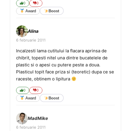
0
0
Award
Boost
Alina
6 februarie 2011
Incalzesti lama cutitului la flacara aprinsa de
chibrit, topesti nitel una dintre bucatelele de
plastic si o apesi cu putere peste a doua.
Plasticul topit face priza si (teoretic) dupa ce se
raceste, obtinem o lipitura
0
0
Award
Boost
MadMike
6 februarie 2011