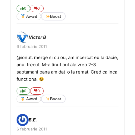
0
0
Award
Boost
Victor B
6 februarie 2011
@ionut: merge si cu ou, am incercat eu la dacie,
anul trecut. M-a tinut oul ala vreo 2-3
saptamani pana am dat-o la remat. Cred ca inca
functiona.
0
0
Award
Boost
B.E.
6 februarie 2011