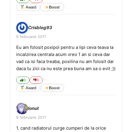
Award
Boost
Crisblog93
6 februarie 2011
Eu am folosit poxipol pentru a lipi ceva teava la
incalzirea centrala acum vreo 1 an si ceva dar
vad ca isi faca treaba, poxilina nu am folosit dar
daca tu zici ca nu este prea buna am sa o evit ;))
0
0
Award
Boost
Ionut
6 februarie 2011
1. cand radiatorul curge cumperi de la orice