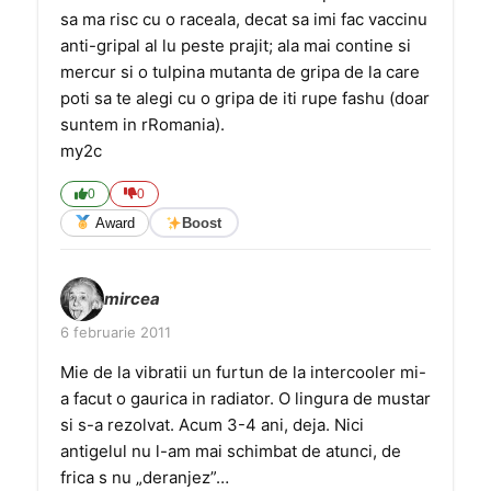
sa ma risc cu o raceala, decat sa imi fac vaccinu
anti-gripal al lu peste prajit; ala mai contine si
mercur si o tulpina mutanta de gripa de la care
poti sa te alegi cu o gripa de iti rupe fashu (doar
suntem in rRomania).
my2c
0
0
Award
Boost
mircea
6 februarie 2011
Mie de la vibratii un furtun de la intercooler mi-
a facut o gaurica in radiator. O lingura de mustar
si s-a rezolvat. Acum 3-4 ani, deja. Nici
antigelul nu l-am mai schimbat de atunci, de
frica s nu „deranjez”…