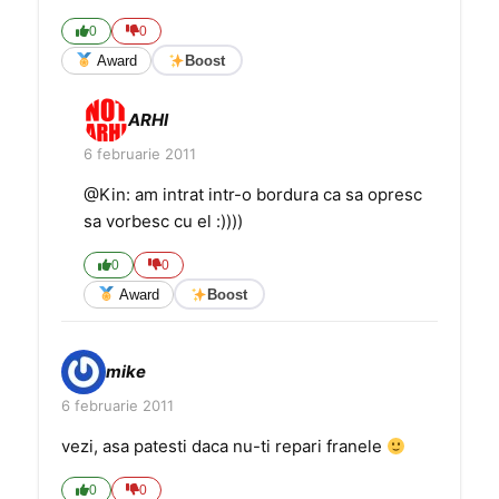
0
0
Award
Boost
ARHI
6 februarie 2011
@Kin: am intrat intr-o bordura ca sa opresc
sa vorbesc cu el :))))
0
0
Award
Boost
mike
6 februarie 2011
vezi, asa patesti daca nu-ti repari franele
0
0