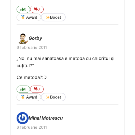
0
0
Award
Boost
Gorby
6 februarie 2011
„No, nu mai sănătoasă e metoda cu chibritul şi
cuţitul?”
Ce metoda?:D
0
0
Award
Boost
Mihai Motrescu
6 februarie 2011