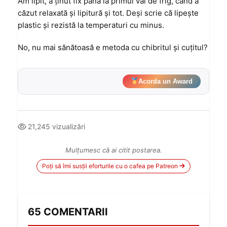
Am lipit, a ţinut fix până la primul val de frig, când a
căzut relaxată şi lipitură şi tot. Deşi scrie că lipeşte
plastic şi rezistă la temperaturi cu minus.
No, nu mai sănătoasă e metoda cu chibritul şi cuţitul?
Acorda un Award
21,245 vizualizări
Mulțumesc că ai citit postarea.
Poți să îmi susții eforturile cu o cafea pe Patreon
65 COMENTARII