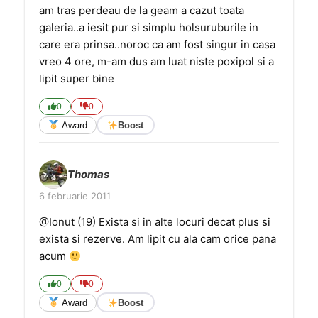
am tras perdeau de la geam a cazut toata
galeria..a iesit pur si simplu holsuruburile in
care era prinsa..noroc ca am fost singur in casa
vreo 4 ore, m-am dus am luat niste poxipol si a
lipit super bine
0
0
Award
Boost
Thomas
6 februarie 2011
@Ionut (19) Exista si in alte locuri decat plus si
exista si rezerve. Am lipit cu ala cam orice pana
acum
0
0
Award
Boost