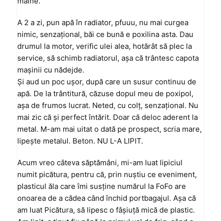
mâine.
A 2 a zi, pun apă în radiator, pfuuu, nu mai curgea
nimic, senzaţional, băi ce bună e poxilina asta. Dau
drumul la motor, verific ulei alea, hotărât să plec la
service, să schimb radiatorul, aşa că trântesc capota
maşinii cu nădejde.
Şi aud un poc uşor, după care un susur continuu de
apă. De la trântitură, căzuse dopul meu de poxipol,
aşa de frumos lucrat. Neted, cu colţ, senzaţional. Nu
mai zic că şi perfect întărit. Doar că deloc aderent la
metal. M-am mai uitat o dată pe prospect, scria mare,
lipeşte metalul. Beton. NU L-A LIPIT.
Acum vreo câteva săptămâni, mi-am luat lipiciul
numit picătura, pentru că, prin nuştiu ce eveniment,
plasticul ăla care îmi susţine numărul la FoFo are
onoarea de a cădea când închid portbagajul. Aşa că
am luat Picătura, să lipesc o fâşiuţă mică de plastic.