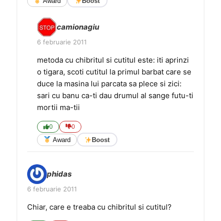
Award
Boost
camionagiu
6 februarie 2011
metoda cu chibritul si cutitul este: iti aprinzi
o tigara, scoti cutitul la primul barbat care se
duce la masina lui parcata sa plece si zici:
sari cu banu ca-ti dau drumul al sange futu-ti
mortii ma-tii
0
0
Award
Boost
phidas
6 februarie 2011
Chiar, care e treaba cu chibritul si cutitul?