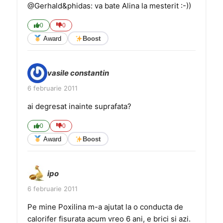
@Gerhald&phidas: va bate Alina la mesterit :-))
0
0
Award
Boost
vasile constantin
6 februarie 2011
ai degresat inainte suprafata?
0
0
Award
Boost
ipo
6 februarie 2011
Pe mine Poxilina m-a ajutat la o conducta de
calorifer fisurata acum vreo 6 ani, e brici si azi.