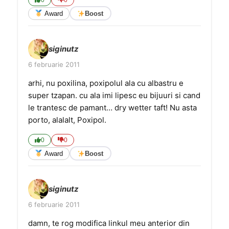
0
0
Award
Boost
siginutz
6 februarie 2011
arhi, nu poxilina, poxipolul ala cu albastru e
super tzapan. cu ala imi lipesc eu bijuuri si cand
le trantesc de pamant… dry wetter taft! Nu asta
porto, alalalt, Poxipol.
0
0
Award
Boost
siginutz
6 februarie 2011
damn, te rog modifica linkul meu anterior din