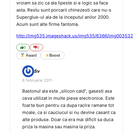
vroiam sa zic ca ala lipeste si e logic sa faca
asta. Restu sunt porcarii chinezesti care nu-s
Superglue-ul ala de la inceputul anilor 2000.
Acum sunt alte firme fantoma.
http://img535.imageshack.us/img535/6366/img003532
0
0
Award
Boost
Sv
6 februarie 2011
Bastonul ala este „silicon cald”, gasesti asa
ceva utilizat in multe piese electronice. Este
foarte bun pentru ca dupa racire ramane tot
moale, ca si cauciucul si nu devine casant ca
alte produse. Doar ca era mai dificil sa duca
priza la masina sau masina la priza.