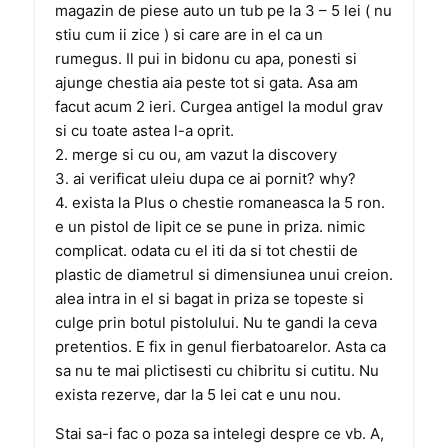
magazin de piese auto un tub pe la 3 – 5 lei ( nu
stiu cum ii zice ) si care are in el ca un
rumegus. Il pui in bidonu cu apa, ponesti si
ajunge chestia aia peste tot si gata. Asa am
facut acum 2 ieri. Curgea antigel la modul grav
si cu toate astea l-a oprit.
2. merge si cu ou, am vazut la discovery
3. ai verificat uleiu dupa ce ai pornit? why?
4. exista la Plus o chestie romaneasca la 5 ron.
e un pistol de lipit ce se pune in priza. nimic
complicat. odata cu el iti da si tot chestii de
plastic de diametrul si dimensiunea unui creion.
alea intra in el si bagat in priza se topeste si
culge prin botul pistolului. Nu te gandi la ceva
pretentios. E fix in genul fierbatoarelor. Asta ca
sa nu te mai plictisesti cu chibritu si cutitu. Nu
exista rezerve, dar la 5 lei cat e unu nou.
Stai sa-i fac o poza sa intelegi despre ce vb. A,