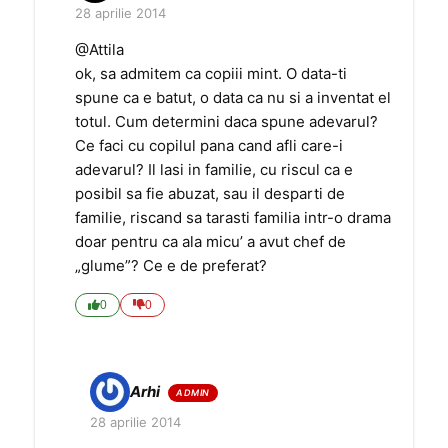
28 aprilie 2014
@Attila
ok, sa admitem ca copiii mint. O data-ti
spune ca e batut, o data ca nu si a inventat el
totul. Cum determini daca spune adevarul?
Ce faci cu copilul pana cand afli care-i
adevarul? Il lasi in familie, cu riscul ca e
posibil sa fie abuzat, sau il desparti de
familie, riscand sa tarasti familia intr-o drama
doar pentru ca ala micu’ a avut chef de
„glume”? Ce e de preferat?
0
0
Arhi
28 aprilie 2014