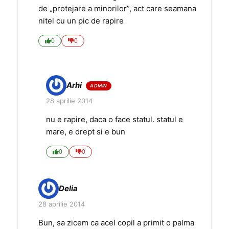
de „protejare a minorilor”, act care seamana
nitel cu un pic de rapire
0
0
Arhi
28 aprilie 2014
nu e rapire, daca o face statul. statul e
mare, e drept si e bun
0
0
Delia
28 aprilie 2014
Bun, sa zicem ca acel copil a primit o palma