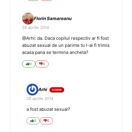
Florin Samareanu
28 aprilie 2014
@Arhi: da. Daca copilul respectiv ar fi fost
abuzat sexual de un parinte tu l-ai fi trimis
acasa pana se termina ancheta?
0
0
Arhi
28 aprilie 2014
a fost abuzat sexual?
0
0