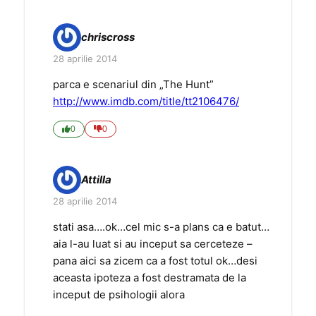
chriscross
28 aprilie 2014
parca e scenariul din „The Hunt”
http://www.imdb.com/title/tt2106476/
0
0
Attilla
28 aprilie 2014
stati asa….ok…cel mic s-a plans ca e batut…
aia l-au luat si au inceput sa cerceteze –
pana aici sa zicem ca a fost totul ok…desi
aceasta ipoteza a fost destramata de la
inceput de psihologii alora