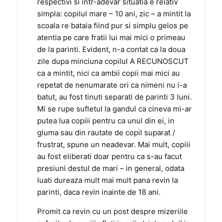
respectivi si intr-adevar situatia e relativ
simpla: copilul mare – 10 ani, zic – a mintit la
scoala re bataia fiind pur si simplu gelos pe
atentia pe care fratii lui mai mici o primeau
de la parinti. Evident, n-a contat ca la doua
zile dupa minciuna copilul A RECUNOSCUT
ca a mintit, nici ca ambii copii mai mici au
repetat de nenumarate ori ca nimeni nu i-a
batut, au fost tinuti separati de parinti 3 luni.
Mi se rupe sufletul la gandul ca cineva mi-ar
putea lua copiii pentru ca unul din ei, in
gluma sau din rautate de copil suparat /
frustrat, spune un neadevar. Mai mult, copiii
au fost eliberati doar pentru ca s-au facut
presiuni destul de mari – in general, odata
luati dureaza mult mai mult pana revin la
parinti, daca revin inainte de 18 ani.
Promit ca revin cu un post despre mizeriile