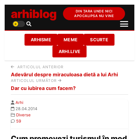
arhiblog
DIN ȚARA UNDE NICI
APOCALIPSA NU VINE
ARHISME
MEME
SCURTE
ARHI.LIVE
ARTICOLUL ANTERIOR
Adevărul despre miraculoasa dietă a lui Arhi
ARTICOLUL URMĂTOR
Dar cu iubirea cum facem?
Arhi
28.04.2014
Diverse
59
Cum promovezi turismul în mod