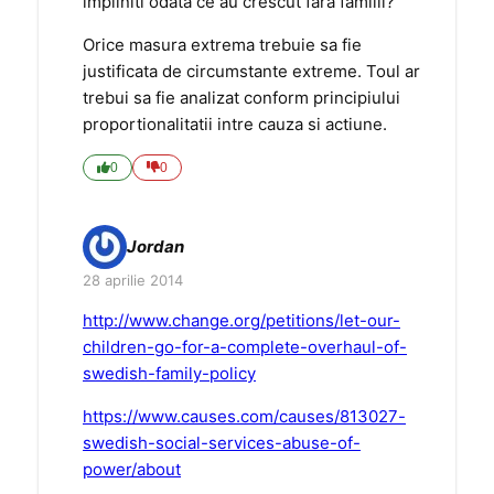
impliniti odata ce au crescut fara familii?
Orice masura extrema trebuie sa fie
justificata de circumstante extreme. Toul ar
trebui sa fie analizat conform principiului
proportionalitatii intre cauza si actiune.
0
0
Jordan
28 aprilie 2014
http://www.change.org/petitions/let-our-
children-go-for-a-complete-overhaul-of-
swedish-family-policy
https://www.causes.com/causes/813027-
swedish-social-services-abuse-of-
power/about