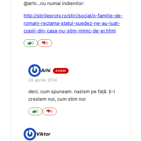
@arhi…nu numai indienilor:
http://stirileprotv.ro/stiri/social/o-familie-de-
romani-reclama-statul-suedez-ne-au-luat-
copiii-din-casa-nu-stim-nimic-de-ei.html
0
0
Arhi
28 aprilie 2014
deci, cum spuneam. nazism pe față. ți-l
crestem noi, cum stim noi
0
0
Viktor