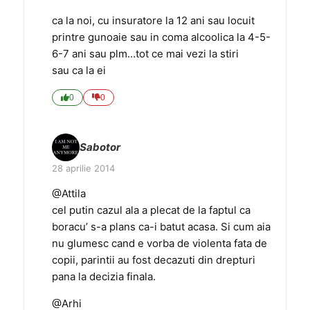
ca la noi, cu insuratore la 12 ani sau locuit
printre gunoaie sau in coma alcoolica la 4-5-
6-7 ani sau plm…tot ce mai vezi la stiri
sau ca la ei
0
0
Sabotor
28 aprilie 2014
@Attila
cel putin cazul ala a plecat de la faptul ca
boracu’ s-a plans ca-i batut acasa. Si cum aia
nu glumesc cand e vorba de violenta fata de
copii, parintii au fost decazuti din drepturi
pana la decizia finala.
@Arhi