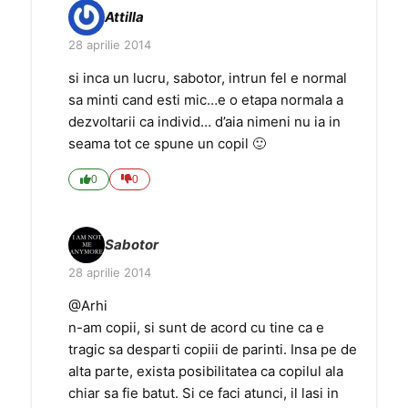
Attilla
28 aprilie 2014
si inca un lucru, sabotor, intrun fel e normal
sa minti cand esti mic…e o etapa normala a
dezvoltarii ca individ… d’aia nimeni nu ia in
seama tot ce spune un copil 🙂
0
0
Sabotor
28 aprilie 2014
@Arhi
n-am copii, si sunt de acord cu tine ca e
tragic sa desparti copiii de parinti. Insa pe de
alta parte, exista posibilitatea ca copilul ala
chiar sa fie batut. Si ce faci atunci, il lasi in