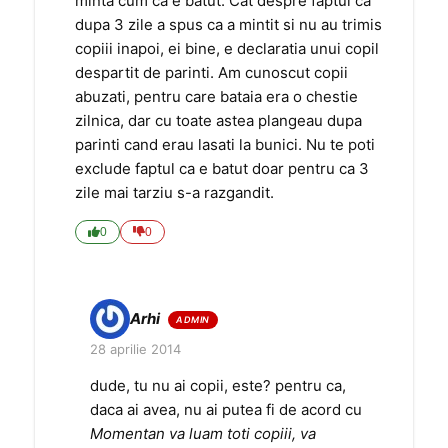
minta cum ca e batut. Cat despre faptul ca
dupa 3 zile a spus ca a mintit si nu au trimis
copiii inapoi, ei bine, e declaratia unui copil
despartit de parinti. Am cunoscut copii
abuzati, pentru care bataia era o chestie
zilnica, dar cu toate astea plangeau dupa
parinti cand erau lasati la bunici. Nu te poti
exclude faptul ca e batut doar pentru ca 3
zile mai tarziu s-a razgandit.
0
0
Arhi
28 aprilie 2014
dude, tu nu ai copii, este? pentru ca,
daca ai avea, nu ai putea fi de acord cu
Momentan va luam toti copiii, va