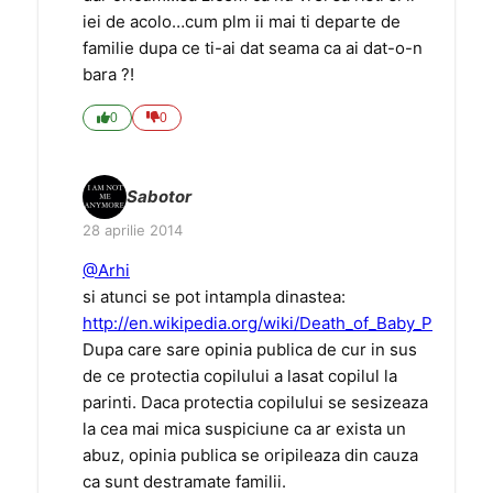
iei de acolo…cum plm ii mai ti departe de
familie dupa ce ti-ai dat seama ca ai dat-o-n
bara ?!
0
0
Sabotor
28 aprilie 2014
@Arhi
si atunci se pot intampla dinastea:
http://en.wikipedia.org/wiki/Death_of_Baby_P
Dupa care sare opinia publica de cur in sus
de ce protectia copilului a lasat copilul la
parinti. Daca protectia copilului se sesizeaza
la cea mai mica suspiciune ca ar exista un
abuz, opinia publica se oripileaza din cauza
ca sunt destramate familii.