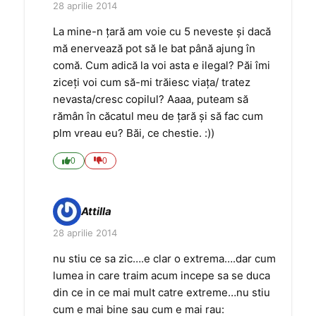
28 aprilie 2014
La mine-n ţară am voie cu 5 neveste şi dacă
mă enervează pot să le bat până ajung în
comă. Cum adică la voi asta e ilegal? Păi îmi
ziceţi voi cum să-mi trăiesc viaţa/ tratez
nevasta/cresc copilul? Aaaa, puteam să
rămân în căcatul meu de ţară şi să fac cum
plm vreau eu? Băi, ce chestie. :))
0
0
Attilla
28 aprilie 2014
nu stiu ce sa zic….e clar o extrema….dar cum
lumea in care traim acum incepe sa se duca
din ce in ce mai mult catre extreme…nu stiu
cum e mai bine sau cum e mai rau: