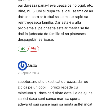
pai dureaza pana-l evalueaza psihologul, etc.
Bine, nu 3 luni si dupa ce-si dau seama ca au
dat-o-n bara ar trebui sa se miste rapid sa
reintregeasca familia. Dar asta-i o alta
problema si pe chestia asta ar merita sa fie
dati in judecata de familie si sa plateasca
despagubiri serioase.
0
0
Attilla
28 aprilie 2014
sabotor…nu stiu exact cat dureaza…dar eu
zic ca pe un copil il prinzi repede cu
minciuna :)…daca ceri niste detalii e de ajuns
sa zici daca sunt sanse mari sa spuna
adevarul sau sanse mari sa minta astfel incat