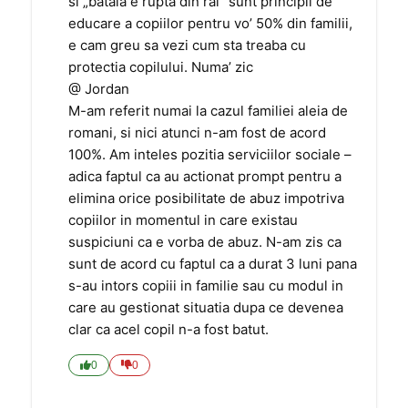
si „bataia e rupta din rai” sunt principii de
educare a copiilor pentru vo’ 50% din familii,
e cam greu sa vezi cum sta treaba cu
protectia copilului. Numa’ zic
@ Jordan
M-am referit numai la cazul familiei aleia de
romani, si nici atunci n-am fost de acord
100%. Am inteles pozitia serviciilor sociale –
adica faptul ca au actionat prompt pentru a
elimina orice posibilitate de abuz impotriva
copiilor in momentul in care existau
suspiciuni ca e vorba de abuz. N-am zis ca
sunt de acord cu faptul ca a durat 3 luni pana
s-au intors copiii in familie sau cu modul in
care au gestionat situatia dupa ce devenea
clar ca acel copil n-a fost batut.
0
0