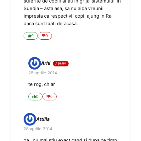
suferite de copiii aflati in grija ‘sistemului’ in
Suedia – asta asa, sa nu aiba vreunii
impresia ca respectivii copii ajung in Rai
daca sunt luati de acasa.
0
0
Arhi
28 aprilie 2014
te rog, chiar
0
0
Attilla
28 aprilie 2014
da…nu mai stiu exact cand si dupa ce timp…