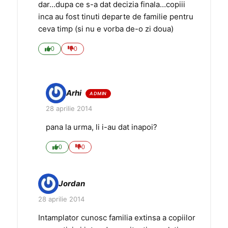
dar…dupa ce s-a dat decizia finala…copiii
inca au fost tinuti departe de familie pentru
ceva timp (si nu e vorba de-o zi doua)
0
0
Arhi
28 aprilie 2014
pana la urma, li i-au dat inapoi?
0
0
Jordan
28 aprilie 2014
Intamplator cunosc familia extinsa a copiilor