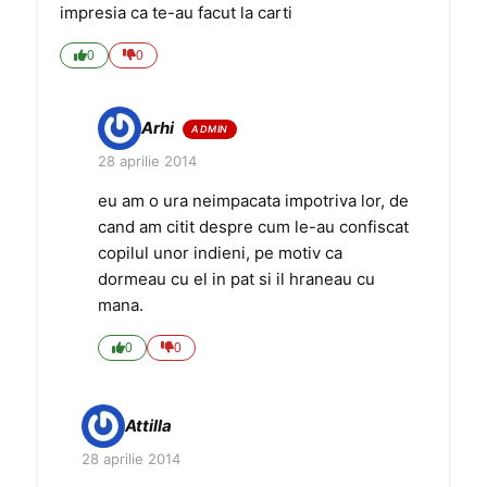
impresia ca te-au facut la carti
0
0
Arhi
28 aprilie 2014
eu am o ura neimpacata impotriva lor, de
cand am citit despre cum le-au confiscat
copilul unor indieni, pe motiv ca
dormeau cu el in pat si il hraneau cu
mana.
0
0
Attilla
28 aprilie 2014