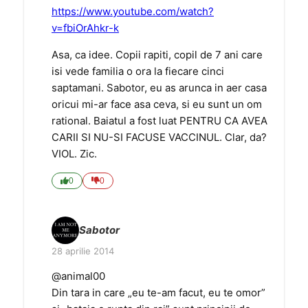
https://www.youtube.com/watch?
v=fbiOrAhkr-k
Asa, ca idee. Copii rapiti, copil de 7 ani care
isi vede familia o ora la fiecare cinci
saptamani. Sabotor, eu as arunca in aer casa
oricui mi-ar face asa ceva, si eu sunt un om
rational. Baiatul a fost luat PENTRU CA AVEA
CARII SI NU-SI FACUSE VACCINUL. Clar, da?
VIOL. Zic.
0
0
Sabotor
28 aprilie 2014
@animal00
Din tara in care „eu te-am facut, eu te omor”