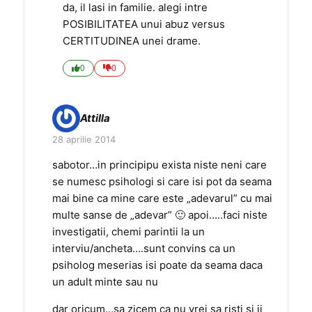
da, il lasi in familie. alegi intre
POSIBILITATEA unui abuz versus
CERTITUDINEA unei drame.
0
0
Attilla
28 aprilie 2014
sabotor…in principipu exista niste neni care
se numesc psihologi si care isi pot da seama
mai bine ca mine care este „adevarul” cu mai
multe sanse de „adevar” 🙂 apoi…..faci niste
investigatii, chemi parintii la un
interviu/ancheta….sunt convins ca un
psiholog meserias isi poate da seama daca
un adult minte sau nu
dar oricum…sa zicem ca nu vrei sa risti si ii