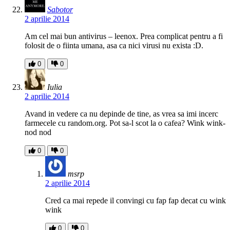
Sabotor
2 aprilie 2014
Am cel mai bun antivirus – leenox. Prea complicat pentru a fi
folosit de o fiinta umana, asa ca nici virusi nu exista :D.
0
0
Iulia
2 aprilie 2014
Avand in vedere ca nu depinde de tine, as vrea sa imi incerc
farmecele cu random.org. Pot sa-l scot la o cafea? Wink wink-
nod nod
0
0
msrp
2 aprilie 2014
Cred ca mai repede il convingi cu fap fap decat cu wink
wink
0
0