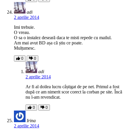
adi
2 aprilie 2014
Imi trebuie.
O vreau.
O sa o instalez deseară daca te misti repede cu mailul.
Am mai avut BD așa că știu ce poate.
Mulțumesc.
0
0
adi
2 aprilie 2014
Ar fi al doilea lucru câștigat de pe net. Primul a fost
după ce am nimerit scor corect la corban pe site. Încă
nu l-am revendicat.
0
0
Irina
2 aprilie 2014