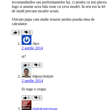
recomandarilor sau performantelor lui, ci pentru ca imi placea
logo si anume acea bila rosie cu ceva model. In rest era la fel
de inutil precum mcafee acum.
Oricum papa cam multe resurse pentru prastia mea de
calculator.
0
0
Alex
2 aprilie 2014
si?
0
0
bitpsychobyte
2 aprilie 2014
Si suge o ceapa.
0
0
bitdefenderteam