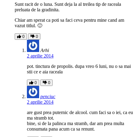
Sunt racit de o luna. Sunt deja la al treilea tip de raceala
preluata de la gradinita.
Chiar am sperat ca poti sa faci ceva pentru mine cand am
vazut titlul. 🙂
0
0
Arhi
2 aprilie 2014
pot. tinctura de propolis. dupa vreo 6 luni, nu o sa mai
stii ce e aia raceala
0
0
penciuc
2 aprilie 2014
are gust prea puternic de alcool. cum faci sa o iei, ca eu
ma stramb tot.
bine, si de la palinca ma stramb, dar am prea multa
consumata pana acum ca sa renunt.