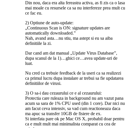
Din nou, daca era alta fereastra activa, as fi zis ca o lasa
mai moale cu resursele ca sa nu interfereze prea mult cu
ce fac eu.
2) Optiune de auto-update:
„Continuous Scan is ON: signature updates are
automatically downloaded.”
Nah, avand asta…nu stiu, ma astept si eu sa aiba
definitiile la zi.
Dar cand am dat manual „Update Virus Database”,
dupa scanul de la 1)…ghici ce…avea update-uri de
luat.
Nu cred ca trebuie feedback de la useri ca sa realizezi
ca primul lucru dupa instalare ar trebui sa fie updatarea
definitiilor de virusi.
3) O sa-i dau cezaurului ce e al cezaurului:
Protectia care ruleaza in background nu am vazut pana
acum sa sara de 1% CPU used (din 1 core). Dar nici nu
am facut ceva intensiv, sa vad cum reactioneaza daca
ma apuc sa transfer 10GB de fisiere de ex.
Si interfata pare ok pe Mac OS X, probabil doar pentru
ca e mult mult mai minimalista comparat cu cea de