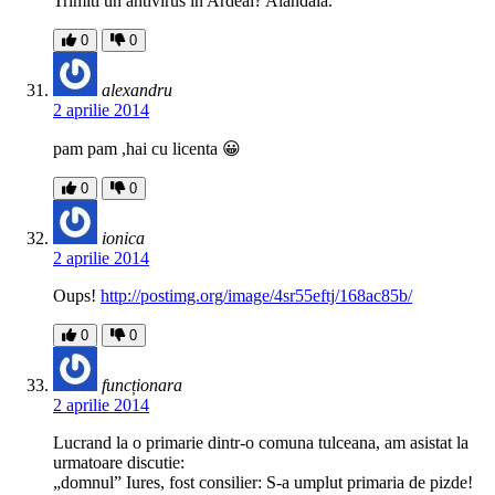
Trimiti un antivirus in Ardeal? Alandala.
0
0
alexandru
2 aprilie 2014
pam pam ,hai cu licenta 😀
0
0
ionica
2 aprilie 2014
Oups!
http://postimg.org/image/4sr55eftj/168ac85b/
0
0
funcționara
2 aprilie 2014
Lucrand la o primarie dintr-o comuna tulceana, am asistat la
urmatoare discutie:
„domnul” Iures, fost consilier: S-a umplut primaria de pizde!