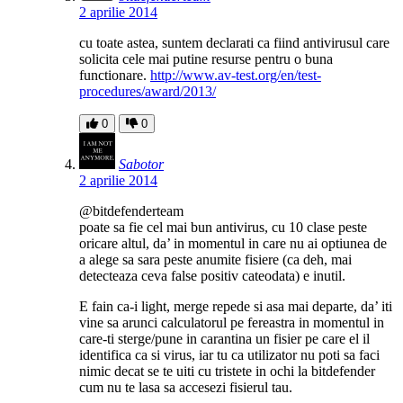
2 aprilie 2014
cu toate astea, suntem declarati ca fiind antivirusul care
solicita cele mai putine resurse pentru o buna
functionare.
http://www.av-test.org/en/test-
procedures/award/2013/
0
0
Sabotor
2 aprilie 2014
@bitdefenderteam
poate sa fie cel mai bun antivirus, cu 10 clase peste
oricare altul, da’ in momentul in care nu ai optiunea de
a alege sa sara peste anumite fisiere (ca deh, mai
detecteaza ceva false positiv cateodata) e inutil.
E fain ca-i light, merge repede si asa mai departe, da’ iti
vine sa arunci calculatorul pe fereastra in momentul in
care-ti sterge/pune in carantina un fisier pe care el il
identifica ca si virus, iar tu ca utilizator nu poti sa faci
nimic decat se te uiti cu tristete in ochi la bitdefender
cum nu te lasa sa accesezi fisierul tau.