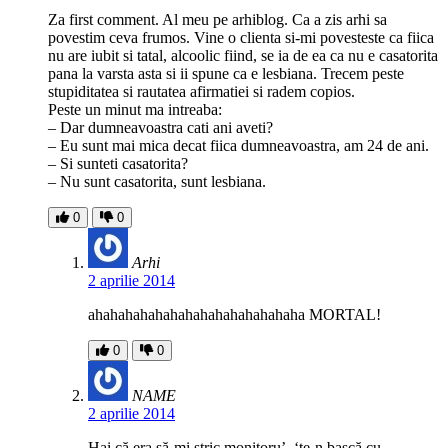
Za first comment. Al meu pe arhiblog. Ca a zis arhi sa
povestim ceva frumos. Vine o clienta si-mi povesteste ca fiica
nu are iubit si tatal, alcoolic fiind, se ia de ea ca nu e casatorita
pana la varsta asta si ii spune ca e lesbiana. Trecem peste
stupiditatea si rautatea afirmatiei si radem copios.
Peste un minut ma intreaba:
– Dar dumneavoastra cati ani aveti?
– Eu sunt mai mica decat fiica dumneavoastra, am 24 de ani.
– Si sunteti casatorita?
– Nu sunt casatorita, sunt lesbiana.
0
0
Arhi
2 aprilie 2014
ahahahahahahahahahahahahahaha MORTAL!
0
0
NAME
2 aprilie 2014
Hai că era să-mi stric monitoru’, ‘te-n bască cu