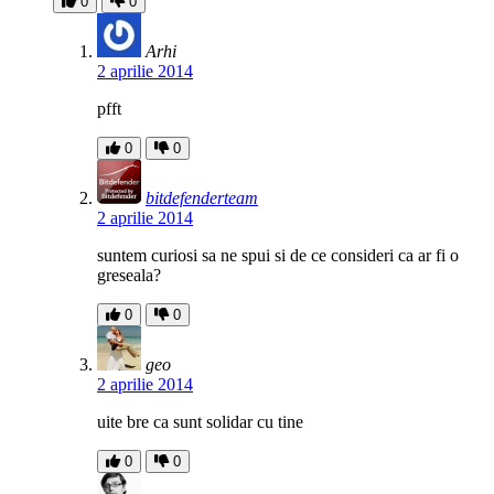
0
0
Arhi
2 aprilie 2014
pfft
0
0
bitdefenderteam
2 aprilie 2014
suntem curiosi sa ne spui si de ce consideri ca ar fi o
greseala?
0
0
geo
2 aprilie 2014
uite bre ca sunt solidar cu tine
0
0