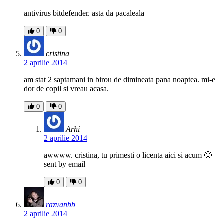
antivirus bitdefender. asta da pacaleala
0
0
cristina
2 aprilie 2014
am stat 2 saptamani in birou de dimineata pana noaptea. mi-e
dor de copil si vreau acasa.
0
0
Arhi
2 aprilie 2014
awwww. cristina, tu primesti o licenta aici si acum 🙂
sent by email
0
0
razvanbb
2 aprilie 2014