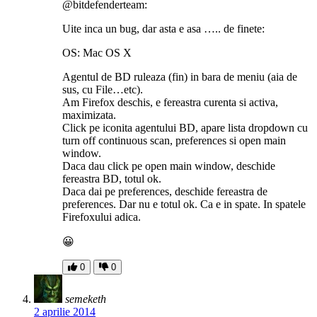
@bitdefenderteam:
Uite inca un bug, dar asta e asa ….. de finete:
OS: Mac OS X
Agentul de BD ruleaza (fin) in bara de meniu (aia de
sus, cu File…etc).
Am Firefox deschis, e fereastra curenta si activa,
maximizata.
Click pe iconita agentului BD, apare lista dropdown cu
turn off continuous scan, preferences si open main
window.
Daca dau click pe open main window, deschide
fereastra BD, totul ok.
Daca dai pe preferences, deschide fereastra de
preferences. Dar nu e totul ok. Ca e in spate. In spatele
Firefoxului adica.
😀
0
0
semeketh
2 aprilie 2014