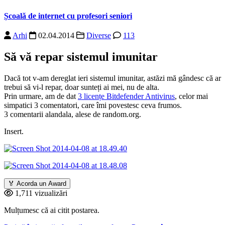
Școală de internet cu profesori seniori
Arhi
02.04.2014
Diverse
113
Să vă repar sistemul imunitar
Dacă tot v-am dereglat ieri sistemul imunitar, astăzi mă gândesc că ar
trebui să vi-l repar, doar sunteți ai mei, nu de alta.
Prin urmare, am de dat
3 licențe Bitdefender Antivirus
, celor mai
simpatici 3 comentatori, care îmi povestesc ceva frumos.
3 comentarii alandala, alese de random.org.
Insert.
🏅
Acorda un Award
1,711 vizualizări
Mulțumesc că ai citit postarea.