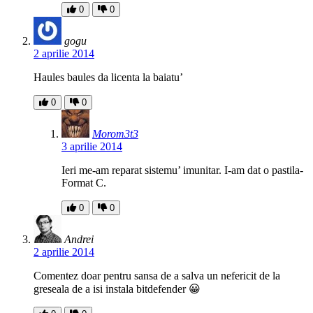
0
0
gogu
2 aprilie 2014
Haules baules da licenta la baiatu’
0
0
Morom3t3
3 aprilie 2014
Ieri me-am reparat sistemu’ imunitar. I-am dat o pastila-
Format C.
0
0
Andrei
2 aprilie 2014
Comentez doar pentru sansa de a salva un nefericit de la
greseala de a isi instala bitdefender 😀