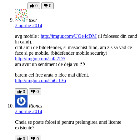
0
0
user
2 aprilie 2014
avg mobile :
http://imgur.com/UOe4cDM
(il folosesc din cand
in cand).
citit amu de bitdefender, si masochist fiind, am zis sa vad ce
face si pe mobile. (bitdefender mobile security)
http://imgur.com/snfa7D5
am avut un sentiment de deja vu 🙂
barem cel free arata o idee mai diferit.
http://imgur.com/s5iGT36
0
0
Riones
2 aprilie 2014
Cheia se poate folosi si pentru prelungirea unei licente
existente?
0
0