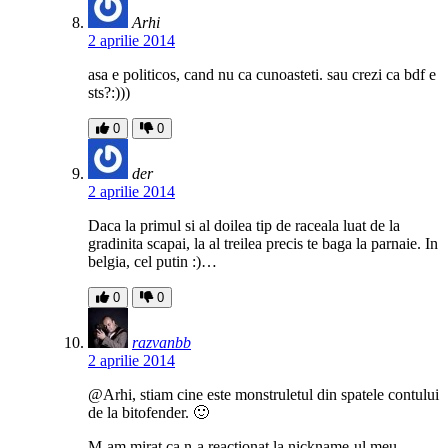
Arhi
2 aprilie 2014
asa e politicos, cand nu ca cunoasteti. sau crezi ca bdf e
sts?:)))
0
0
der
2 aprilie 2014
Daca la primul si al doilea tip de raceala luat de la
gradinita scapai, la al treilea precis te baga la parnaie. In
belgia, cel putin :)…
0
0
razvanbb
2 aprilie 2014
@Arhi, stiam cine este monstruletul din spatele contului
de la bitofender. 🙂
M-am mirat ca n-a reactionat la nickname-ul meu.