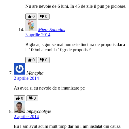
Nu are nevoie de 6 luni. In 45 de zile il pun pe picioare.
0
0
Miere Sabadus
3 aprilie 2014
Bigbear, sigur se mai numeste tinctura de propolis daca
ii 100ml alcool la 10gr de propolis ?
0
0
Menepha
2 aprilie 2014
As avea si eu nevoie de o imunizare pc
0
0
bitpsychobyte
2 aprilie 2014
Eu l-am avut acum mult timp dar nu l-am instalat din cauza