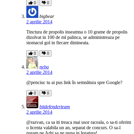
0
0
bigbear
2 aprilie 2014
Tinctura de propolis inseamna o 10 grame de propolis
dizolvat in 100 de ml palinca, se administreaza pe
stomacul gol in fiecare dimineata.
0
0
neba
2 aprilie 2014
@penciuc tu ai pus link în semnătura spre Google?
0
0
bitdefenderteam
2 aprilie 2014
@razvan, ca sa iti treaca mai usor raceala, o sa-ti oferim
o licenta valabila un an, separat de concurs. O sa-l
rugam pe Arhi sa ne puna in legatura!