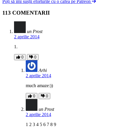
Poți să îmi susții eforturile cu o cafea pe Patreon
113 COMENTARII
un Prost
2 aprilie 2014
1.
0
0
Arhi
2 aprilie 2014
much amaze:))
0
0
un Prost
2 aprilie 2014
1 2 3 4 5 6 7 8 9