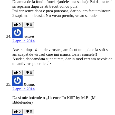
Doamna de la fondu funciar(ardeleanca sadea): Pai da, ca tre’
sa reparam dupa ce ati trecut voi cu pula!
Imi cer scuze daca e prea porcoasa, dar noi am facut mistouri
2 saptamani de asta. Nu vreau premiu, vreau sa radeti.
0
0
roxani
2 aprilie 2014
Aseara, dupa 4 ani de virusare, am facut un update la soft si
am scapat de virusul care imi manca toate resursele!!
Asadar, deocamdata sunt curata, dar in mod cert am nevoie de
un antivirus puternic 🙁
0
0
Kosmo
2 aprilie 2014
Da si mie boierule o „Licence To Kill” by M.B. (M.
Bitdefender)
0
0