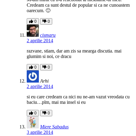
Credeam ca sunt destul de popular si ca ne cunoastem
oarecum. 🙂
0
0
cismaru
2 aprilie 2014
razvane, stiam, dar am zis sa mearga discutia. mai
glumim si noi, ce dracu
0
0
Arhi
2 aprilie 2014
si eu care credeam ca nici nu ne-am vazut vreodata cu
baciu…plm, mai ma insel si eu
0
0
Miere Sabadus
3 aprilie 2014