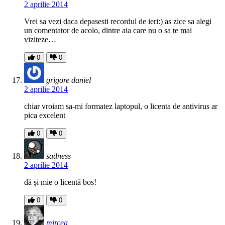
2 aprilie 2014
Vrei sa vezi daca depasesti recordul de ieri:) as zice sa alegi
un comentator de acolo, dintre aia care nu o sa te mai
viziteze…
0
0
grigore daniel
2 aprilie 2014
chiar vroiam sa-mi formatez laptopul, o licenta de antivirus ar
pica excelent
0
0
sadness
2 aprilie 2014
dă și mie o licentă bos!
0
0
mircea