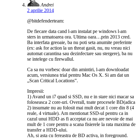
Andrei
2 aprilie 2014
@bitdefenderteam:
De fiecare data cand l-am instalat pe windows l-am
sters in urmatoarea ora. Ultima oara…prin 2013 cred.
Ba interfata greoaie, ba nu poti seta anumite preferinte
(ex: ask for action la un threat gasit, nu, nu vreau nici
automat carantina sau dezinfectare sau stergere), ba nu
se intelege cu firewallul.
Ca sa nu vorbesc doar din amintiri, l-am downloadat
acum, versiunea trial pentru Mac Os X. Si am dat un
„Scan Critical Locations”.
Impresii:
1) Avand un i7 quad si SSD, nu e in stare nici macar sa
foloseasca 2 core-uri. Overall, toate procesele BD(adica
2) insumate nu au folosit mai mult decat 1 core din 8 (4
reale, 4 virtuale). Am mentionat SSD-ul pentru ca in
cazul unui HDD as fi acceptat ca nu are nevoie de mai
mult de 1 core pentru a scana fisierele la rata maxima de
transfer a HDD-ului.
Ah, si asta cu fereastra de BD activa, in foreground.