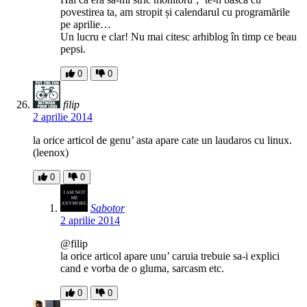
povestirea ta, am stropit și calendarul cu programările
pe aprilie…
Un lucru e clar! Nu mai citesc arhiblog în timp ce beau
pepsi.
0
0
filip
2 aprilie 2014
la orice articol de genu’ asta apare cate un laudaros cu linux.
(leenox)
0
0
Sabotor
2 aprilie 2014
@filip
la orice articol apare unu’ caruia trebuie sa-i explici
cand e vorba de o gluma, sarcasm etc.
0
0