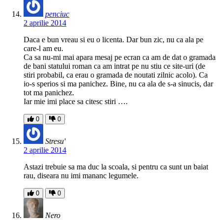
penciuc
2 aprilie 2014
Daca e bun vreau si eu o licenta. Dar bun zic, nu ca ala pe
care-l am eu.
Ca sa nu-mi mai apara mesaj pe ecran ca am de dat o gramada
de bani statului roman ca am intrat pe nu stiu ce site-uri (de
stiri probabil, ca erau o gramada de noutati zilnic acolo). Ca
io-s sperios si ma panichez. Bine, nu ca ala de s-a sinucis, dar
tot ma panichez.
Iar mie imi place sa citesc stiri ….
0
0
Stresu'
2 aprilie 2014
Astazi trebuie sa ma duc la scoala, si pentru ca sunt un baiat
rau, diseara nu imi mananc legumele.
0
0
Nero