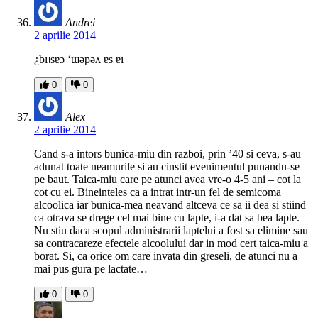
Andrei
2 aprilie 2014
¿bıʇsɐɔ ‘ɯǝpǝʌ ɐs ɐı
0
0
Alex
2 aprilie 2014
Cand s-a intors bunica-miu din razboi, prin ’40 si ceva, s-au
adunat toate neamurile si au cinstit evenimentul punandu-se
pe baut. Taica-miu care pe atunci avea vre-o 4-5 ani – cot la
cot cu ei. Bineinteles ca a intrat intr-un fel de semicoma
alcoolica iar bunica-mea neavand altceva ce sa ii dea si stiind
ca otrava se drege cel mai bine cu lapte, i-a dat sa bea lapte.
Nu stiu daca scopul administrarii laptelui a fost sa elimine sau
sa contracareze efectele alcoolului dar in mod cert taica-miu a
borat. Si, ca orice om care invata din greseli, de atunci nu a
mai pus gura pe lactate…
0
0