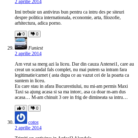
2 aprilie 2014
Imi trebuie un antivirus bun pentru ca intru des pe siteuri
despre politica internationala, economie, arta, filozofie,
arhitectura, adica porno.
0
0
Funiest
2 aprilie 2014
Am vrut sa merg azi la liceu. Dar din cauza Antenei1, care au
creat un scandal fals complet, nu mai putem sa intram fara
legitimatie/carnet ( asta dupa ce au vazut cei de la poarta ca
suntem in liceu.
Eu care stau in afara Bucurestiului, nu mi-am permis Maxi
Taxi sa ajung acasa si sa ma intorc, asa ca doar m-am dus
acasa… M-am chinuit 3 ore in frig de dimineata sa intru…
0
0
cotos
2 aprilie 2014