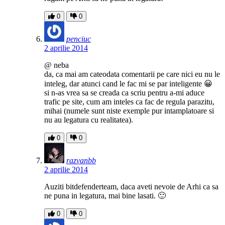
0
0
penciuc
2 aprilie 2014
@ neba
da, ca mai am cateodata comentarii pe care nici eu nu le
inteleg, dar atunci cand le fac mi se par inteligente 😀
si n-as vrea sa se creada ca scriu pentru a-mi aduce
trafic pe site, cum am inteles ca fac de regula parazitu,
mihai (numele sunt niste exemple pur intamplatoare si
nu au legatura cu realitatea).
0
0
razvanbb
2 aprilie 2014
Auziti bitdefenderteam, daca aveti nevoie de Arhi ca sa
ne puna in legatura, mai bine lasati. 🙂
0
0