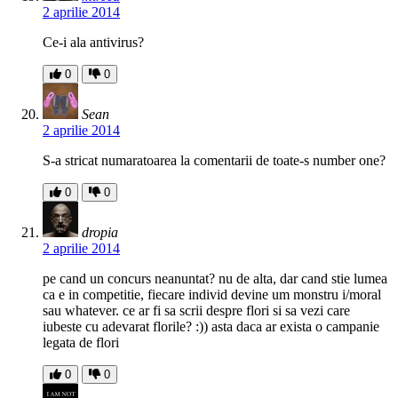
2 aprilie 2014
Ce-i ala antivirus?
0
0
Sean
2 aprilie 2014
S-a stricat numaratoarea la comentarii de toate-s number one?
0
0
dropia
2 aprilie 2014
pe cand un concurs neanuntat? nu de alta, dar cand stie lumea
ca e in competitie, fiecare individ devine um monstru i/moral
sau whatever. ce ar fi sa scrii despre flori si sa vezi care
iubeste cu adevarat florile? :)) asta daca ar exista o campanie
legata de flori
0
0