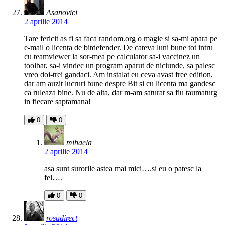
Asanovici
2 aprilie 2014
Tare fericit as fi sa faca random.org o magie si sa-mi apara pe
e-mail o licenta de bitdefender. De cateva luni bune tot intru
cu teamviewer la sor-mea pe calculator sa-i vaccinez un
toolbar, sa-i vindec un program aparut de niciunde, sa palesc
vreo doi-trei gandaci. Am instalat eu ceva avast free edition,
dar am auzit lucruri bune despre Bit si cu licenta ma gandesc
ca ruleaza bine. Nu de alta, dar m-am saturat sa fiu taumaturg
in fiecare saptamana!
0
0
mihaela
2 aprilie 2014
asa sunt surorile astea mai mici….si eu o patesc la
fel….
0
0
rosudirect