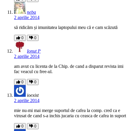
neba
2 aprilie 2014
să ridicăm și imunitatea laptopului meu că e cam scăzută
0
0
Ionut P
2 aprilie 2014
am avut cu licenta de la Chip. de cand a disparut revista imi
fac veacul cu free-ul.
0
0
ioexist
2 aprilie 2014
mie nu-mi mai merge suportul de cafea la comp. cred ca e
virusat de cand s-a inchis jucaria cu ceasca de cafea in suport
0
0