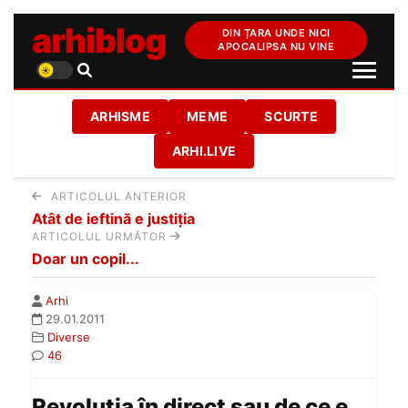
arhiblog
DIN ȚARA UNDE NICI
APOCALIPSA NU VINE
ARHISME
MEME
SCURTE
ARHI.LIVE
ARTICOLUL ANTERIOR
Atât de ieftină e justiţia
ARTICOLUL URMĂTOR
Doar un copil...
Arhi
29.01.2011
Diverse
46
Revoluţia în direct sau de ce e