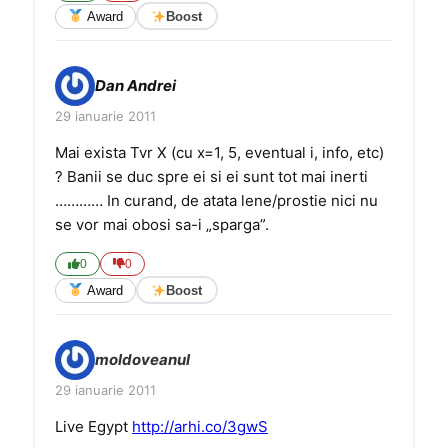
Award
Boost
Dan Andrei
29 ianuarie 2011
Mai exista Tvr X (cu x=1, 5, eventual i, info, etc)
? Banii se duc spre ei si ei sunt tot mai inerti
………… In curand, de atata lene/prostie nici nu
se vor mai obosi sa-i „sparga”.
0
0
Award
Boost
moldoveanul
29 ianuarie 2011
Live Egypt
http://arhi.co/3gwS