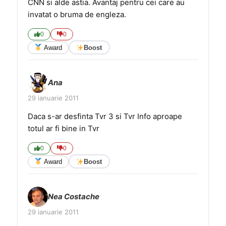
CNN si alde astia. Avantaj pentru cei care au
invatat o bruma de engleza.
0
0
Award
Boost
Ana
29 ianuarie 2011
Daca s-ar desfinta Tvr 3 si Tvr Info aproape
totul ar fi bine in Tvr
0
0
Award
Boost
Nea Costache
29 ianuarie 2011