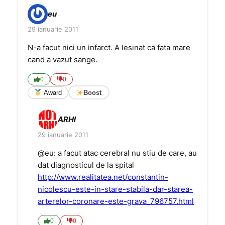
eu
29 ianuarie 2011
N-a facut nici un infarct. A lesinat ca fata mare
cand a vazut sange.
0
0
Award
Boost
ARHI
29 ianuarie 2011
@eu: a facut atac cerebral nu stiu de care, au
dat diagnosticul de la spital
http://www.realitatea.net/constantin-
nicolescu-este-in-stare-stabila-dar-starea-
arterelor-coronare-este-grava_796757.html
0
0