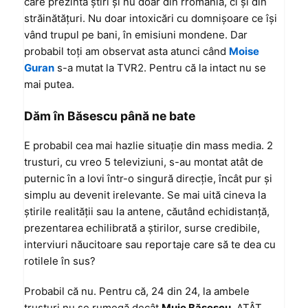
care prezintă ştiri şi nu doar din rromânia, ci şi din
străinătăţuri. Nu doar intoxicări cu domnişoare ce îşi
vând trupul pe bani, în emisiuni mondene. Dar
probabil toţi am observat asta atunci când
Moise
Guran
s-a mutat la TVR2. Pentru că la intact nu se
mai putea.
Dăm în Băsescu până ne bate
E probabil cea mai hazlie situaţie din mass media. 2
trusturi, cu vreo 5 televiziuni, s-au montat atât de
puternic în a lovi într-o singură direcţie, încât pur şi
simplu au devenit irelevante. Se mai uită cineva la
ştirile realităţii sau la antene, căutând echidistanţă,
prezentarea echilibrată a ştirilor, surse credibile,
interviuri năucitoare sau reportaje care să te dea cu
rotilele în sus?
Probabil că nu. Pentru că, 24 din 24, la ambele
trusturi nu se rumegă decât
Muie Băsescu
. ATÂT.