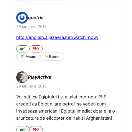
quetric
29 ianuarie 2011
http://english.aljazeera.net/watch_now/
0
0
Award
Boost
PlayActive
29 ianuarie 2011
Voi stiti ca Egiptului i s-a taiat internetul?! Si
credeti ca Egipt n-are petrol-sa vedeti cum
invadeaza americanii Egiptul imediat doar e la o
aruncatura de elicopter de Irak si Afghanistan!
0
0