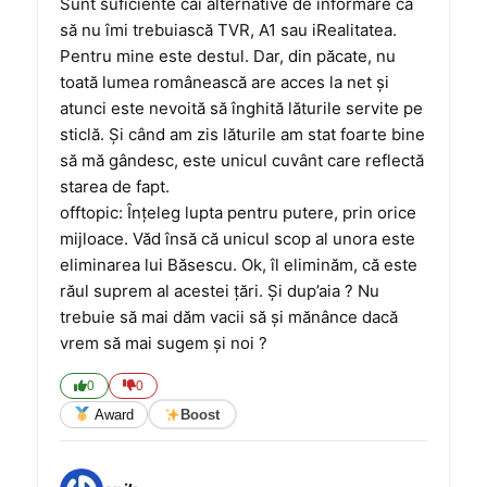
Sunt suficiente căi alternative de informare ca
să nu îmi trebuiască TVR, A1 sau iRealitatea.
Pentru mine este destul. Dar, din păcate, nu
toată lumea românească are acces la net şi
atunci este nevoită să înghită lăturile servite pe
sticlă. Şi când am zis lăturile am stat foarte bine
să mă gândesc, este unicul cuvânt care reflectă
starea de fapt.
offtopic: Înţeleg lupta pentru putere, prin orice
mijloace. Văd însă că unicul scop al unora este
eliminarea lui Băsescu. Ok, îl eliminăm, că este
răul suprem al acestei ţări. Şi dup’aia ? Nu
trebuie să mai dăm vacii să şi mănânce dacă
vrem să mai sugem şi noi ?
0
0
Award
Boost