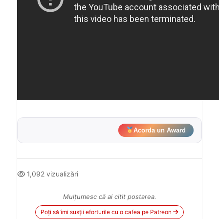
Acorda un Award
1,092 vizualizări
Mulțumesc că ai citit postarea.
Poți să îmi susții eforturile cu o cafea pe Patreon