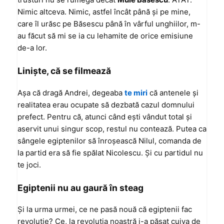
Nimic altceva. Nimic, astfel încât până şi pe mine,
care îl urăsc pe Băsescu până în vârful unghiilor, m-
au făcut să mi se ia cu lehamite de orice emisiune
de-a lor.
Linişte, că se filmează
Aşa că dragă Andrei, degeaba
te miri
că antenele şi
realitatea erau ocupate să dezbată cazul domnului
prefect. Pentru că, atunci când eşti vândut total şi
aservit unui singur scop, restul nu contează. Putea ca
sângele egiptenilor să înroşească Nilul, comanda de
la partid era să fie spălat Nicolescu. Şi cu partidul nu
te joci.
Egiptenii nu au gaură în steag
Şi la urma urmei, ce ne pasă nouă că egiptenii fac
revoluţie? Ce, la revoluţia noastră i-a păsat cuiva de