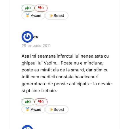
0
0
Award
Boost
eu
29 ianuarie 2011
Asa imi seamana infarctul lui nenea asta cu
ghipsul lui Vadim… Poate nu e minciuna,
poate au mintit aia de la smurd, dar stim cu
totii cum medicii constata handicapuri
generatoare de pensie anticipata – la nevoie
si pt cine trebuie.
0
0
Award
Boost