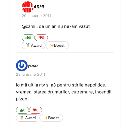
ARHI
29 ianuarie 2011
@camil: de un an nu ne-am vazut
0
0
Award
Boost
yoso
29 ianuarie 2011
io mă uit la rtv si a3 pentru ştirile nepolitice.
vremea, starea drumurilor, cutremure, incendii,
pizde…
0
0
Award
Boost