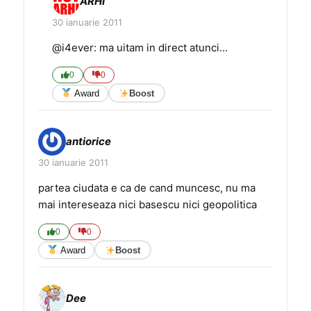
ARHI
30 ianuarie 2011
@i4ever: ma uitam in direct atunci…
0
0
Award
Boost
antiorice
30 ianuarie 2011
partea ciudata e ca de cand muncesc, nu ma
mai intereseaza nici basescu nici geopolitica
0
0
Award
Boost
Dee