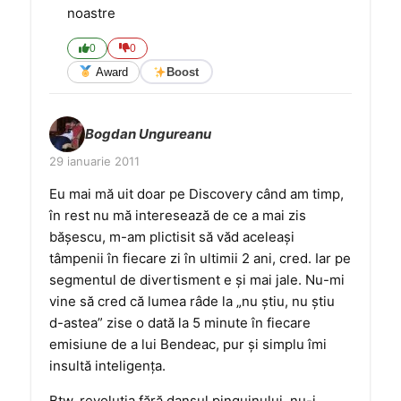
noastre
0
0
Award
Boost
Bogdan Ungureanu
29 ianuarie 2011
Eu mai mă uit doar pe Discovery când am timp,
în rest nu mă interesează de ce a mai zis
băşescu, m-am plictisit să văd aceleaşi
tâmpenii în fiecare zi în ultimii 2 ani, cred. Iar pe
segmentul de divertisment e şi mai jale. Nu-mi
vine să cred că lumea râde la „nu ştiu, nu ştiu
d-astea” zise o dată la 5 minute în fiecare
emisiune de a lui Bendeac, pur şi simplu îmi
insultă inteligenţa.
Btw, revoluţia fără dansul pinguinului, nu-i