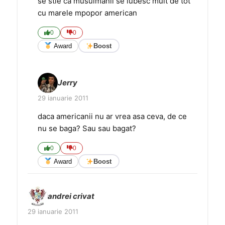
se stie ca musulmanii se iubesc mult de tot
cu marele mpopor american
0
0
Award
Boost
Jerry
29 ianuarie 2011
daca americanii nu ar vrea asa ceva, de ce
nu se baga? Sau sau bagat?
0
0
Award
Boost
andrei crivat
29 ianuarie 2011