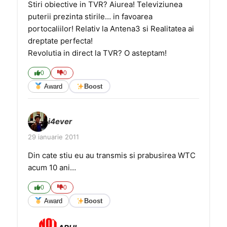
Stiri obiective in TVR? Aiurea! Televiziunea
puterii prezinta stirile… in favoarea
portocaliilor! Relativ la Antena3 si Realitatea ai
dreptate perfecta!
Revolutia in direct la TVR? O asteptam!
0
0
Award
Boost
i4ever
29 ianuarie 2011
Din cate stiu eu au transmis si prabusirea WTC
acum 10 ani…
0
0
Award
Boost