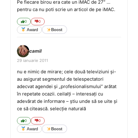
Pe fiecare birou era cate un iMAC de 27″ …
pentru ca nu poti scrie un articol de pe iMAC.
0
0
Award
Boost
camil
29 ianuarie 2011
nu e nimic de mirare; cele două televiziuni și-
au asigurat segmentul de telespectatori
adecvat agendei și „profesionalismului” arătat
în repetate ocazii. ceilalți – interesați cu
adevărat de informare – știu unde să se uite și
ce să citească. selecție naturală
0
0
Award
Boost