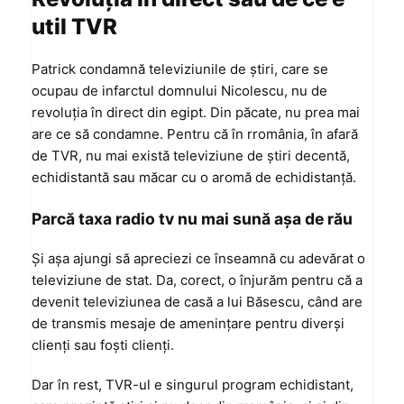
util TVR
Patrick condamnă televiziunile de ştiri, care se
ocupau de infarctul domnului Nicolescu, nu de
revoluţia în direct din egipt. Din păcate, nu prea mai
are ce să condamne. Pentru că în rromânia, în afară
de TVR, nu mai există televiziune de ştiri decentă,
echidistantă sau măcar cu o aromă de echidistanţă.
Parcă taxa radio tv nu mai sună aşa de rău
Şi aşa ajungi să apreciezi ce înseamnă cu adevărat o
televiziune de stat. Da, corect, o înjurăm pentru că a
devenit televiziunea de casă a lui Băsescu, când are
de transmis mesaje de ameninţare pentru diverşi
clienţi sau foşti clienţi.
Dar în rest, TVR-ul e singurul program echidistant,