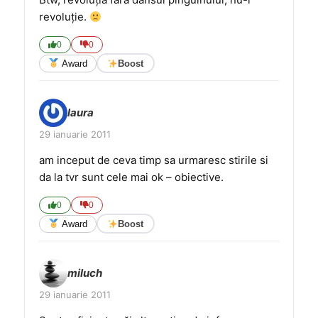
revoluţie.
0
0
Award
Boost
laura
29 ianuarie 2011
am inceput de ceva timp sa urmaresc stirile si
da la tvr sunt cele mai ok – obiective.
0
0
Award
Boost
miluch
29 ianuarie 2011