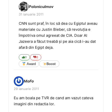
Poloniculmov
31 ianuarie 2011
CNN sunt praf, în loc să dea cu Egiptul aveau
materiale cu Justin Bieber, că revoluția e
împotriva omul agreeat de CIA. Doar Al
Jazeera a făcut treabă și pe aia cică i-au dat
afară din Egipt deja.
0
0
Award
Boost
MoFo
29 ianuarie 2011
Eu am boala pe TVR de cand am vazut cateva
imagini din redactia lor.