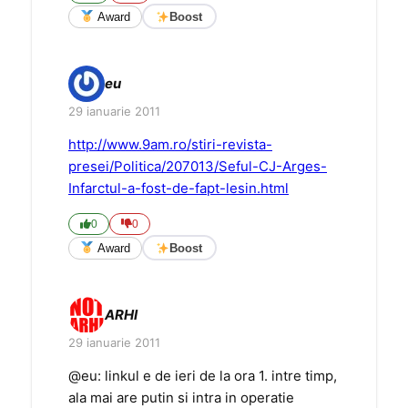
Award
Boost
eu
29 ianuarie 2011
http://www.9am.ro/stiri-revista-
presei/Politica/207013/Seful-CJ-Arges-
Infarctul-a-fost-de-fapt-lesin.html
0
0
Award
Boost
ARHI
29 ianuarie 2011
@eu: linkul e de ieri de la ora 1. intre timp,
ala mai are putin si intra in operatie