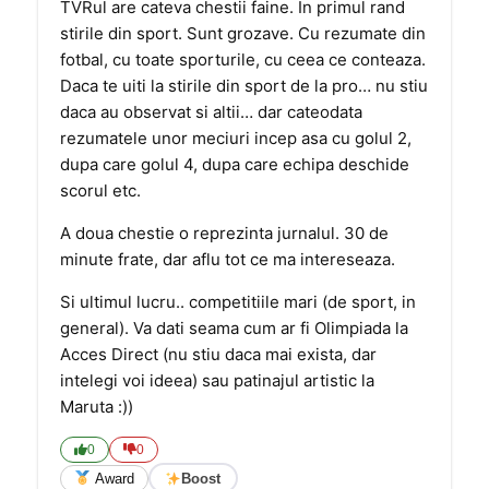
TVRul are cateva chestii faine. In primul rand
stirile din sport. Sunt grozave. Cu rezumate din
fotbal, cu toate sporturile, cu ceea ce conteaza.
Daca te uiti la stirile din sport de la pro… nu stiu
daca au observat si altii… dar cateodata
rezumatele unor meciuri incep asa cu golul 2,
dupa care golul 4, dupa care echipa deschide
scorul etc.
A doua chestie o reprezinta jurnalul. 30 de
minute frate, dar aflu tot ce ma intereseaza.
Si ultimul lucru.. competitiile mari (de sport, in
general). Va dati seama cum ar fi Olimpiada la
Acces Direct (nu stiu daca mai exista, dar
intelegi voi ideea) sau patinajul artistic la
Maruta :))
0
0
Award
Boost