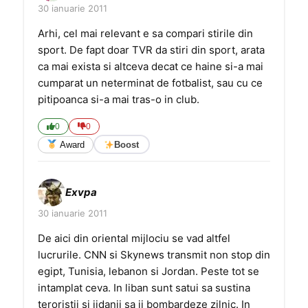
30 ianuarie 2011
Arhi, cel mai relevant e sa compari stirile din
sport. De fapt doar TVR da stiri din sport, arata
ca mai exista si altceva decat ce haine si-a mai
cumparat un neterminat de fotbalist, sau cu ce
pitipoanca si-a mai tras-o in club.
0
0
Award
Boost
Exvpa
30 ianuarie 2011
De aici din oriental mijlociu se vad altfel
lucrurile. CNN si Skynews transmit non stop din
egipt, Tunisia, lebanon si Jordan. Peste tot se
intamplat ceva. In liban sunt satui sa sustina
teroristii si jidanii sa ii bombardeze zilnic. In