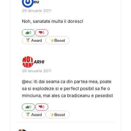
eu
29 ianuarie 2011
Noh, sanatate multa ii doresc!
0
0
Award
Boost
ARHI
29 ianuarie 2011
@eu: iti dai seama ca din partea mea, poate
sa si explodeze si e perfect posibil sa fie o
minciuna, mai ales ca bradiceanu e pesedist
0
0
Award
Boost