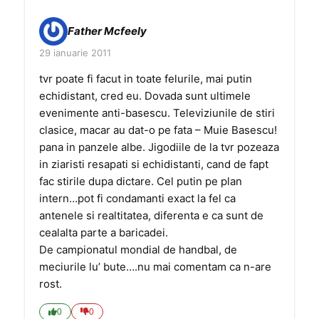
Father Mcfeely
29 ianuarie 2011
tvr poate fi facut in toate felurile, mai putin
echidistant, cred eu. Dovada sunt ultimele
evenimente anti-basescu. Televiziunile de stiri
clasice, macar au dat-o pe fata – Muie Basescu!
pana in panzele albe. Jigodiile de la tvr pozeaza
in ziaristi resapati si echidistanti, cand de fapt
fac stirile dupa dictare. Cel putin pe plan
intern…pot fi condamanti exact la fel ca
antenele si realtitatea, diferenta e ca sunt de
cealalta parte a baricadei.
De campionatul mondial de handbal, de
meciurile lu’ bute….nu mai comentam ca n-are
rost.
0
0