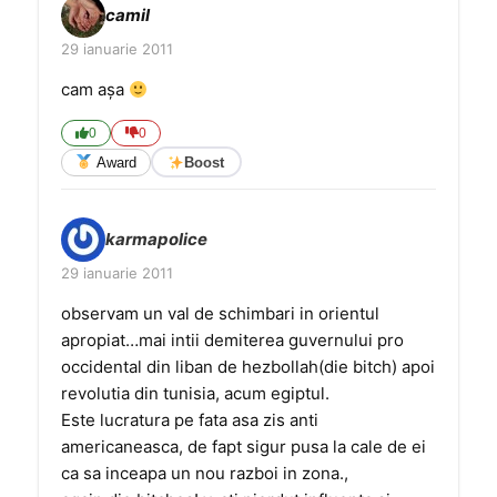
camil
29 ianuarie 2011
cam așa
0
0
Award
Boost
karmapolice
29 ianuarie 2011
observam un val de schimbari in orientul
apropiat…mai intii demiterea guvernului pro
occidental din liban de hezbollah(die bitch) apoi
revolutia din tunisia, acum egiptul.
Este lucratura pe fata asa zis anti
americaneasca, de fapt sigur pusa la cale de ei
ca sa inceapa un nou razboi in zona.,