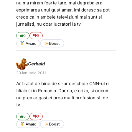
nu ma miram foarte tare, mai degraba era
exprimarea unui gust amar. Imi doresc sa pot
crede ca in ambele televiziuni mai sunt si
jurnalisti, nu doar lucratori la tv.
0
0
Award
Boost
Gerhald
29 ianuarie 2011
Ar fi atat de bine de si-ar deschide CNN-ul o
filiala si in Romania. Dar na, e criza, si oricum
nu prea ar gasi ei prea multi profesionisti de
tv…
0
0
Award
Boost