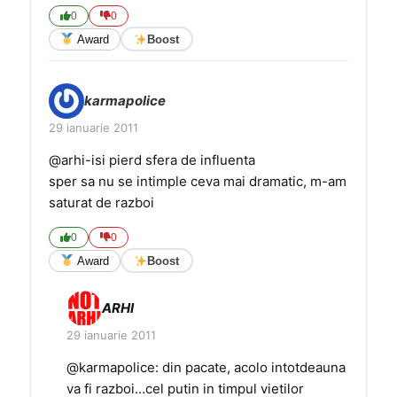
0
0
Award
Boost
karmapolice
29 ianuarie 2011
@arhi-isi pierd sfera de influenta
sper sa nu se intimple ceva mai dramatic, m-am
saturat de razboi
0
0
Award
Boost
ARHI
29 ianuarie 2011
@karmapolice: din pacate, acolo intotdeauna
va fi razboi…cel putin in timpul vietilor