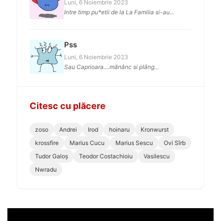
Luni, 6 Noiembrie 2023
Intre timp pu*etii de la La Familia si-au...
Pss
Luni, 6 Noiembrie 2023
Sau Caprioara....mănânc si plâng...
Citesc cu plăcere
zoso
Andrei
Irod
hoinaru
Kronwurst
krossfire
Marius Cucu
Marius Sescu
Ovi Sîrb
Tudor Galoș
Teodor Costachioiu
Vasilescu
Nwradu