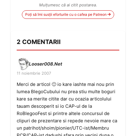
Mulțumesc că ai citit postarea.
Poți să îmi susții eforturile cu o cafea pe Patreon
2 COMENTARII
Looser008.Net
11 noiembrie 2007
Merci de articol 🙂 io kare iashte mai nou prin
lumea BlegoCubului nu prea stiu multe boguri
kare sa merite citite dar cu ocazia articolului
tauam descoperit si io CAP-ul de la
RoBlegooFest si printre altele concursul de
clipuri de prezentare si repede nevoie mare ca
un patrihot/shoim/pionier/UTC-ist/Membru
PCR/CAP-ist dadushi sfara prin vecini dupa o