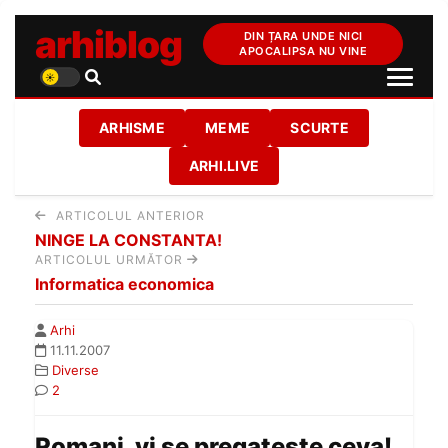
arhiblog
DIN ȚARA UNDE NICI
APOCALIPSA NU VINE
ARHISME
MEME
SCURTE
ARHI.LIVE
ARTICOLUL ANTERIOR
NINGE LA CONSTANTA!
ARTICOLUL URMĂTOR
Informatica economica
Arhi
11.11.2007
Diverse
2
Romani, vi se pregateste ceva!