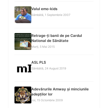
Valul emo-kids
Sâmbătă, 1 Septembrie 2007
Retrage-ți banii de pe Cardul
National de Sănătate
Marți, 5 Mai 2015
ASL PLS
Sâmbătă, 24 August 2019
Adevărurile Amway și minciunile
adepților lor
Joi, 15 Octombrie 2009