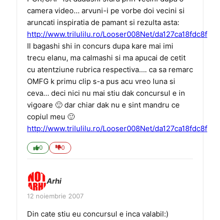
camera video… arvuni-i pe vorbe doi vecini si
aruncati inspiratia de pamant si rezulta asta:
http://www.trilulilu.ro/Looser008Net/da127ca18fdc8f
Il bagashi shi in concurs dupa kare mai imi
trecu elanu, ma calmashi si ma apucai de cetit
cu atentziune rubrica respectiva…. ca sa remarc
OMFG k primu clip s-a pus acu vreo luna si
ceva… deci nici nu mai stiu dak concursul e in
vigoare 🙂 dar chiar dak nu e sint mandru ce
copiul meu 🙂
http://www.trilulilu.ro/Looser008Net/da127ca18fdc8f
0
0
Arhi
12 noiembrie 2007
Din cate stiu eu concursul e inca valabil:)