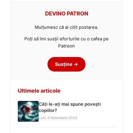
DEVINO PATRON
Mulțumesc că ai citit postarea.
Poți să îmi susții eforturile cu o cafea pe
Patreon
Susține →
Ultimele articole
Câți le-ați mai spune povești
copiilor?
Luni, 6 Noiembrie 2023