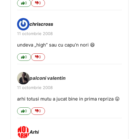
0
0
chriscross
11 octombrie 2008
undeva „high” sau cu capu’n nori 😆
0
0
palconi valentin
11 octombrie 2008
arhi totusi mutu a jucat bine in prima repriza 😛
0
0
Arhi