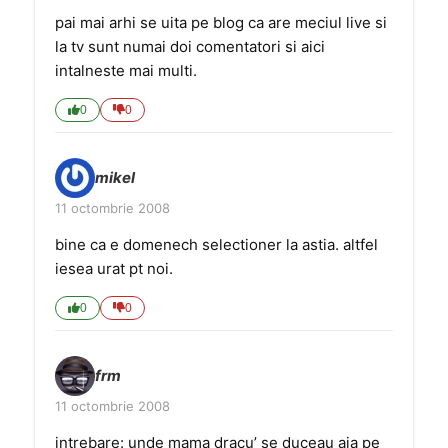
pai mai arhi se uita pe blog ca are meciul live si
la tv sunt numai doi comentatori si aici
intalneste mai multi.
0
0
mikel
11 octombrie 2008
bine ca e domenech selectioner la astia. altfel
iesea urat pt noi.
0
0
frm
11 octombrie 2008
intrebare: unde mama dracu’ se duceau aia pe