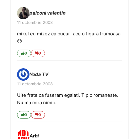
palconi valentin
11 octombrie 2008
mikel eu mizez ca bucur face o figura frumoasa
🙂
0
0
Yoda TV
11 octombrie 2008
Uite frate ca fuseram egalati. Tipic romaneste.
Nu ma mira nimic.
0
0
Arhi