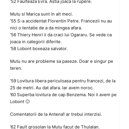
’52 Faulteaza Evra. Astia joaca la rupere.
Mutu si Marica sunt in alt meci.
’55 S-a accidentat Florentin Petre. Francezii nu au
nici o tentatie de a da mingea afara.
’56 Thiery Henri ii da craci lui Ogararu. Se vede ca
joaca in categorii diferite.
’58 Lobont boxeaza salvator.
Mutu nu are probleme sa paseze. Doar e singur pe
teren.
’59 Lovitura libera periculoasa pentru francezi, de la
25 de metri. Au dat afara. Iar avem noroc.
’60 Superba lovitura de cap Benzema. Noi il avem pe
Lobont 🙂
Comentatorii de la Antena1 ar trebui interzisi.
’62 Fault grosolan la Mutu facut de Thulalan.