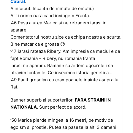
Cabral
.
A inceput. Inca 45 de minute de emotii:)
Ar fi orima oara cand invingem Franta.
’46 Pasa aiurea Marica si ne retragem iarasi in
aparare.
Comentatorul nostru zice ca echipa noastra e scurta.
Bine macar ca e groasa 🙂
’47 iarasi rateaza Ribery. Am impresia ca meciul e de
fapt Romania – Ribery, nu romania franta
Iarasi ne aparam. Ramane sa ardem ogoarele i sa
otravim fantanile. Ce inseamna istoria genetica…
’49 Fault grosolan cu crampoanele inainte asupra lui
Rat.
Banner superb al suporterilor,
FARA STRAINI IN
NATIONALA
. Sunt perfect de acord.
’50 Marica pierde mingea la 16 metri, pe motiv de
egoism si prostie. Putea sa paseze la alti 3 oameni.