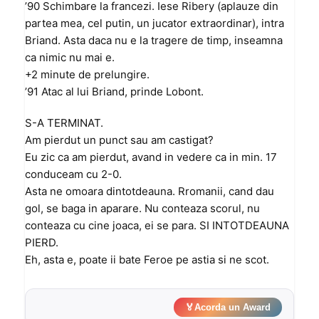
’90 Schimbare la francezi. Iese Ribery (aplauze din
partea mea, cel putin, un jucator extraordinar), intra
Briand. Asta daca nu e la tragere de timp, inseamna
ca nimic nu mai e.
+2 minute de prelungire.
’91 Atac al lui Briand, prinde Lobont.
S-A TERMINAT.
Am pierdut un punct sau am castigat?
Eu zic ca am pierdut, avand in vedere ca in min. 17
conduceam cu 2-0.
Asta ne omoara dintotdeauna. Rromanii, cand dau
gol, se baga in aparare. Nu conteaza scorul, nu
conteaza cu cine joaca, ei se para. SI INTOTDEAUNA
PIERD.
Eh, asta e, poate ii bate Feroe pe astia si ne scot.
🏅
Acorda un Award