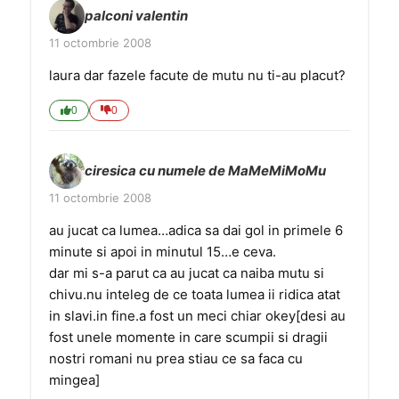
palconi valentin
11 octombrie 2008
laura dar fazele facute de mutu nu ti-au placut?
0
0
ciresica cu numele de MaMeMiMoMu
11 octombrie 2008
au jucat ca lumea…adica sa dai gol in primele 6
minute si apoi in minutul 15…e ceva.
dar mi s-a parut ca au jucat ca naiba mutu si
chivu.nu inteleg de ce toata lumea ii ridica atat
in slavi.in fine.a fost un meci chiar okey[desi au
fost unele momente in care scumpii si dragii
nostri romani nu prea stiau ce sa faca cu
mingea]