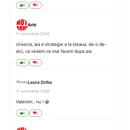
0
0
Arhi
11 octombrie 2008
ciresica, aia e strategie a la steaua. da-o de-
aici, ca vedem ce mai facem dupa aia
0
0
Laura Driha
11 octombrie 2008
Valentin.. nu ! 😀
0
0