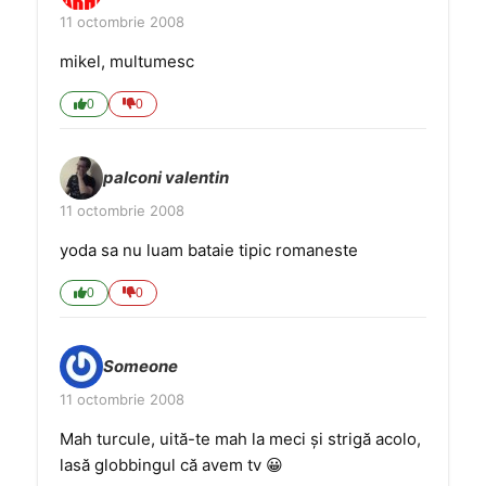
11 octombrie 2008
mikel, multumesc
0
0
palconi valentin
11 octombrie 2008
yoda sa nu luam bataie tipic romaneste
0
0
Someone
11 octombrie 2008
Mah turcule, uită-te mah la meci şi strigă acolo,
lasă globbingul că avem tv 😀