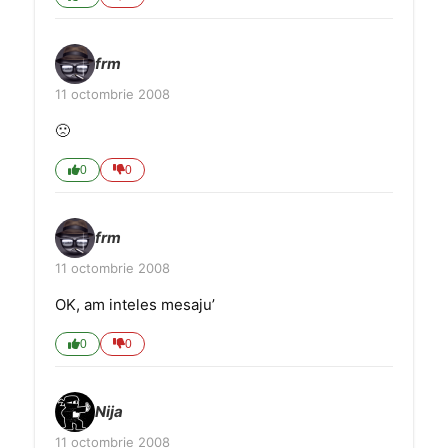
frm
11 octombrie 2008
🙁
0
0
frm
11 octombrie 2008
OK, am inteles mesaju’
0
0
Nija
11 octombrie 2008