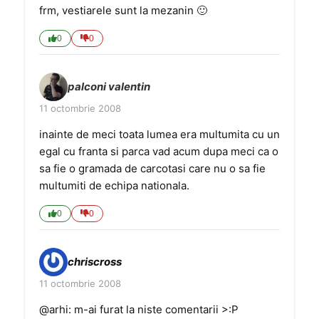
frm, vestiarele sunt la mezanin 🙂
0
0
palconi valentin
11 octombrie 2008
inainte de meci toata lumea era multumita cu un
egal cu franta si parca vad acum dupa meci ca o
sa fie o gramada de carcotasi care nu o sa fie
multumiti de echipa nationala.
0
0
chriscross
11 octombrie 2008
@arhi: m-ai furat la niste comentarii >:P