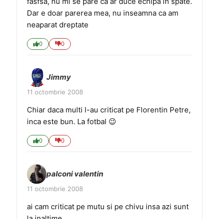
fasfsa, nu mi se pare ca ar duce echipa in spate.
Dar e doar parerea mea, nu inseamna ca am
neaparat dreptate
0
0
Jimmy
11 octombrie 2008
Chiar daca multi l-au criticat pe Florentin Petre,
inca este bun. La fotbal 😉
0
0
palconi valentin
11 octombrie 2008
ai cam criticat pe mutu si pe chivu insa azi sunt
la inaltime