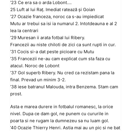
’23 Ce era sa o arda Lobont….
25 Luft al lui Raț. Imediat ratează și Goian
’27 Ocazie franceza, noroc ca s-au impiedicat
Mutu ar trebui sa isi ia numarul 2. Intotdeauna e al 2
lea la centrari
’29 Muresan ii arata fotbal lui Ribery.
Francezii au niste chiloti de zici ca sunt rupti in cur.
’31 Cocis si-a dat peste picioare cu Mutu
’35 Francezii ne-au cam explicat cum sta faza cu
atacul. Noroc de Lobont
’37 Gol superb Ribery. Nu cred ca rezistam pana la
final. Prevad un minim 3-2.
’38 iese batranul Malouda, intra Benzema. Stam cam
prost.
Asta e marea durere in fotbalul romanesc, la orice
nivel. Dupa ce dam gol, ne punem cu cururile in
poarta si ne rugam la dumnezeu sa nu luam gol.
’40 Ocazie Thierry Henri. Astia mai au un pic si ne bat