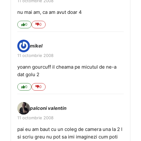
11 octombrie 2008
nu mai am, ca am avut doar 4
0
0
mikel
11 octombrie 2008
yoann gourcuff il cheama pe micutul de ne-a
dat golu 2
0
0
palconi valentin
11 octombrie 2008
pai eu am baut cu un coleg de camera una la 2 l
si scriu greu nu pot sa imi imaginezi cum poti