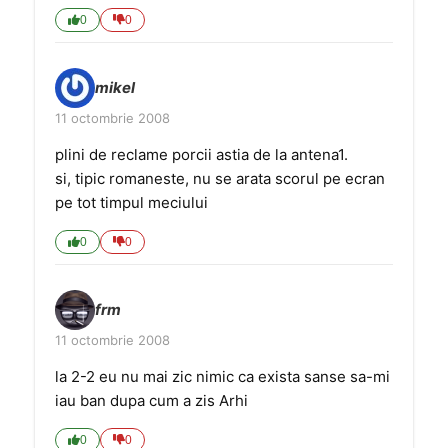
0
0
mikel
11 octombrie 2008
plini de reclame porcii astia de la antena1.
si, tipic romaneste, nu se arata scorul pe ecran
pe tot timpul meciului
0
0
frm
11 octombrie 2008
la 2-2 eu nu mai zic nimic ca exista sanse sa-mi
iau ban dupa cum a zis Arhi
0
0