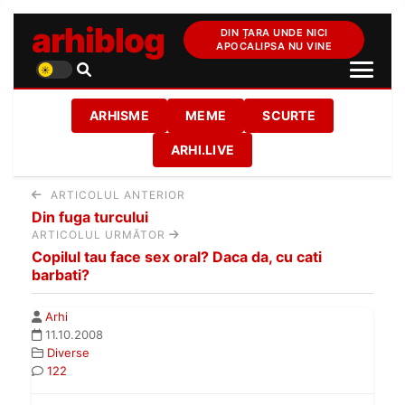
arhiblog
DIN ȚARA UNDE NICI
APOCALIPSA NU VINE
ARHISME
MEME
SCURTE
ARHI.LIVE
ARTICOLUL ANTERIOR
Din fuga turcului
ARTICOLUL URMĂTOR
Copilul tau face sex oral? Daca da, cu cati
barbati?
Arhi
11.10.2008
Diverse
122