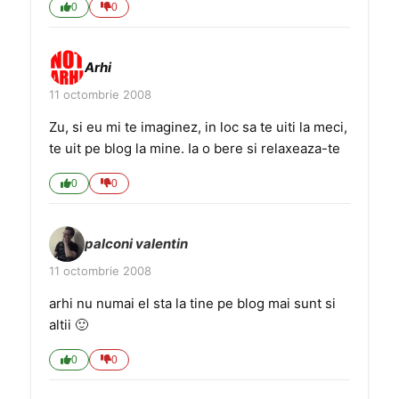
0
0
Arhi
11 octombrie 2008
Zu, si eu mi te imaginez, in loc sa te uiti la meci,
te uit pe blog la mine. Ia o bere si relaxeaza-te
0
0
palconi valentin
11 octombrie 2008
arhi nu numai el sta la tine pe blog mai sunt si
altii 🙂
0
0