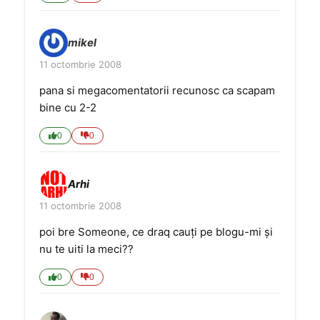
mikel
11 octombrie 2008
pana si megacomentatorii recunosc ca scapam
bine cu 2-2
0
0
Arhi
11 octombrie 2008
poi bre Someone, ce draq cauți pe blogu-mi și
nu te uiti la meci??
0
0