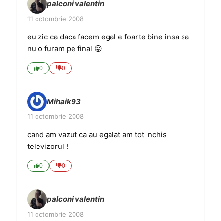
palconi valentin
11 octombrie 2008
eu zic ca daca facem egal e foarte bine insa sa
nu o furam pe final 😛
0
0
Mihaik93
11 octombrie 2008
cand am vazut ca au egalat am tot inchis
televizorul !
0
0
palconi valentin
11 octombrie 2008