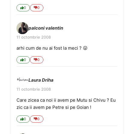
0
0
palconi valentin
11 octombrie 2008
arhi cum de nu ai fost la meci ? 😛
0
0
Laura Driha
11 octombrie 2008
Care zicea ca noi ii avem pe Mutu si Chivu ? Eu
zic ca ii avem pe Petre si pe Goian !
0
0