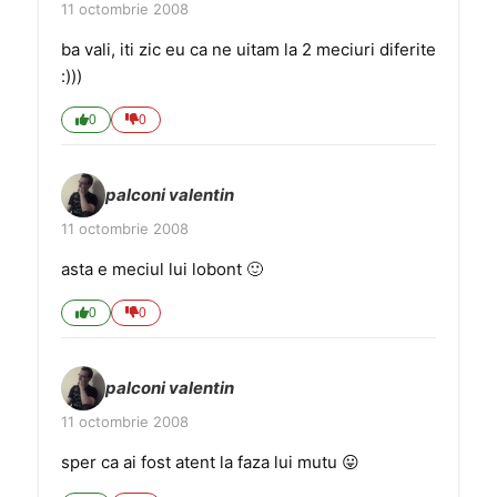
11 octombrie 2008
ba vali, iti zic eu ca ne uitam la 2 meciuri diferite
:)))
0
0
palconi valentin
11 octombrie 2008
asta e meciul lui lobont 🙂
0
0
palconi valentin
11 octombrie 2008
sper ca ai fost atent la faza lui mutu 😛