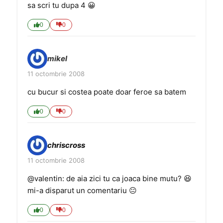
sa scri tu dupa 4 😀
0
0
mikel
11 octombrie 2008
cu bucur si costea poate doar feroe sa batem
0
0
chriscross
11 octombrie 2008
@valentin: de aia zici tu ca joaca bine mutu? 😆
mi-a disparut un comentariu 😐
0
0