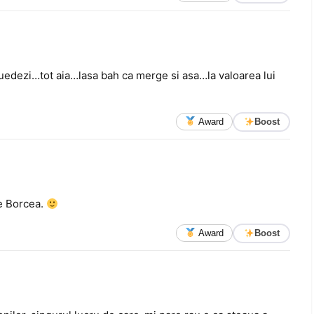
i suedezi…tot aia…lasa bah ca merge si asa…la valoarea lui
Award
Boost
re Borcea.
Award
Boost