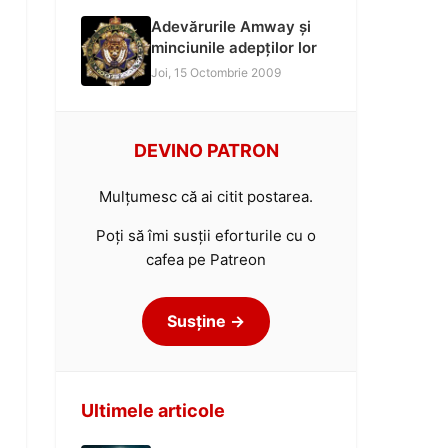
Adevărurile Amway și
minciunile adepților lor
Joi, 15 Octombrie 2009
DEVINO PATRON
Mulțumesc că ai citit postarea.
Poți să îmi susții eforturile cu o
cafea pe Patreon
Susține →
Ultimele articole