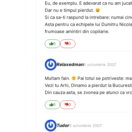
Eu, de exemplu. E adevarat ca nu am juca
Dar nu e timpul pierdut.
Si ca sa-ti raspund la intrebare: numai cine
Asta pentru ca echipele lui Dumitru Nicola
frumoase amintiri din copilarie.
0
0
Relaxedman
5 octombrie 2007
Multam fain.
Pai totul se potriveste: ma
Vezi tu Arhi, Dinamo a pierdut la Bucurest
Din cauza asta, se zvonea pe atunci ca v
0
0
Tudor
5 octombrie 2007