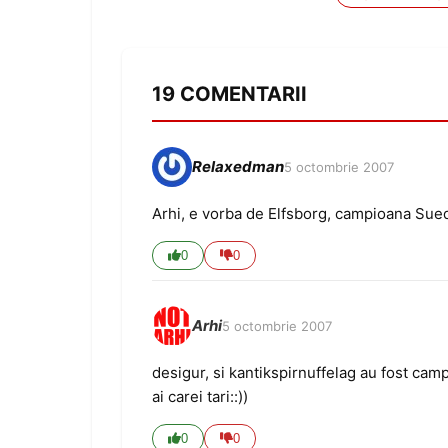
19 COMENTARII
Relaxedman
5 octombrie 2007
Arhi, e vorba de Elfsborg, campioana Suedi
0
0
Arhi
5 octombrie 2007
desigur, si kantikspirnuffelag au fost camp
ai carei tari::))
0
0