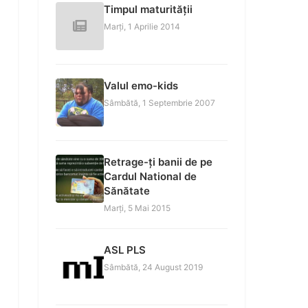
Timpul maturității
Marți, 1 Aprilie 2014
Valul emo-kids
Sâmbătă, 1 Septembrie 2007
Retrage-ți banii de pe
Cardul National de
Sănătate
Marți, 5 Mai 2015
ASL PLS
Sâmbătă, 24 August 2019