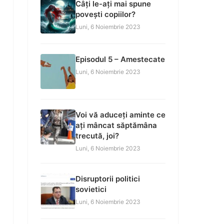
Câți le-ați mai spune
povești copiilor?
Luni, 6 Noiembrie 2023
Episodul 5 – Amestecate
Luni, 6 Noiembrie 2023
Voi vă aduceți aminte ce
ați mâncat săptămâna
trecută, joi?
Luni, 6 Noiembrie 2023
Disruptorii politici
sovietici
Luni, 6 Noiembrie 2023