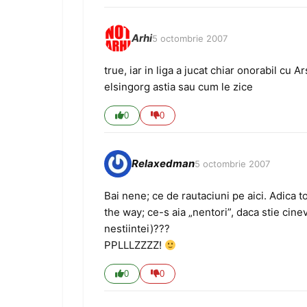
Arhi
5 octombrie 2007
true, iar in liga a jucat chiar onorabil cu 
elsingorg astia sau cum le zice
0
0
Relaxedman
5 octombrie 2007
Bai nene; ce de rautaciuni pe aici. Adica to
the way; ce-s aia „nentori”, daca stie cin
nestiintei)???
PPLLLZZZZ!
0
0