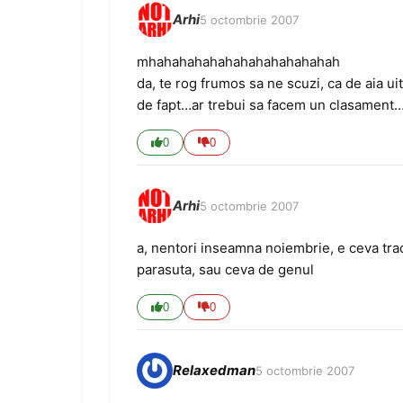
Arhi
5 octombrie 2007
mhahahahahahahahahahahahah
da, te rog frumos sa ne scuzi, ca de aia ui
de fapt…ar trebui sa facem un clasament…c
0
0
Arhi
5 octombrie 2007
a, nentori inseamna noiembrie, e ceva trad
parasuta, sau ceva de genul
0
0
Relaxedman
5 octombrie 2007