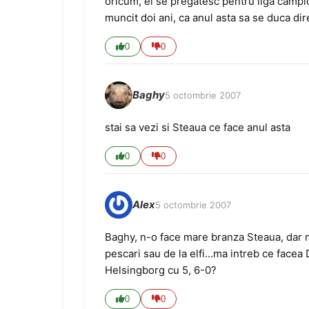
oricum, ei se pregatesc pentru liga campio
muncit doi ani, ca anul asta sa se duca dir
0
0
Baghy
5 octombrie 2007
stai sa vezi si Steaua ce face anul asta
0
0
Alex
5 octombrie 2007
Baghy, n-o face mare branza Steaua, dar m
pescari sau de la elfi…ma intreb ce facea
Helsingborg cu 5, 6-0?
0
0