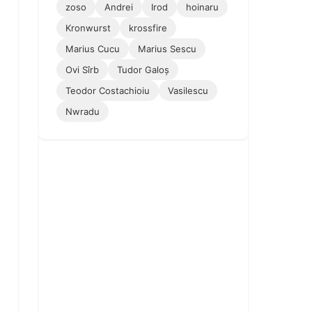
zoso
Andrei
Irod
hoinaru
Kronwurst
krossfire
Marius Cucu
Marius Sescu
Ovi Sîrb
Tudor Galoș
Teodor Costachioiu
Vasilescu
Nwradu