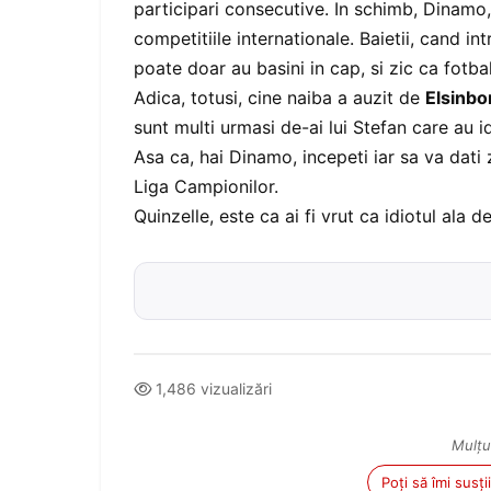
participari consecutive. In schimb, Dinam
competitiile internationale. Baietii, cand in
poate doar au basini in cap, si zic ca fotbal
Adica, totusi, cine naiba a auzit de
Elsinbo
sunt multi urmasi de-ai lui Stefan care au 
Asa ca, hai Dinamo, incepeti iar sa va dati 
Liga Campionilor.
Quinzelle
, este ca ai fi vrut ca idiotul ala
1,486 vizualizări
Mulțu
Poți să îmi susț