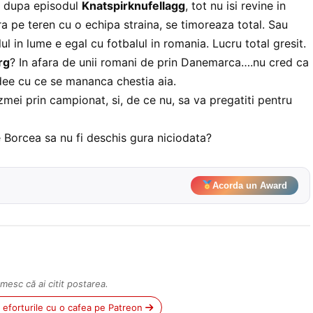
o, dupa episodul
Knatspirknufellagg
, tot nu isi revine in
tra pe teren cu o echipa straina, se timoreaza total. Sau
ul in lume e egal cu fotbalul in romania. Lucru total gresit.
rg
? In afara de unii romani de prin Danemarca….nu cred ca
idee cu ce se mananca chestia aia.
zmei prin campionat, si, de ce nu, sa va pregatiti pentru
 de Borcea sa nu fi deschis gura niciodata?
Acorda un Award
mesc că ai citit postarea.
ii eforturile cu o cafea pe Patreon