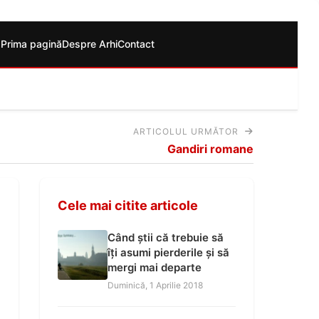
Prima pagină
Despre Arhi
Contact
ARTICOLUL URMĂTOR
Gandiri romane
Cele mai citite articole
Când știi că trebuie să
îți asumi pierderile și să
mergi mai departe
Duminică, 1 Aprilie 2018