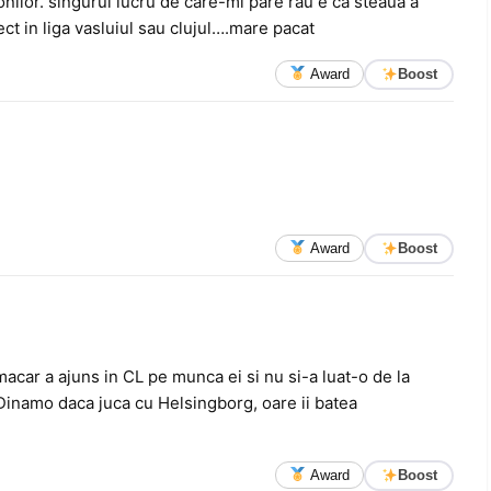
nilor. singurul lucru de care-mi pare rau e ca steaua a
ect in liga vasluiul sau clujul….mare pacat
Award
Boost
Award
Boost
acar a ajuns in CL pe munca ei si nu si-a luat-o de la
 Dinamo daca juca cu Helsingborg, oare ii batea
Award
Boost