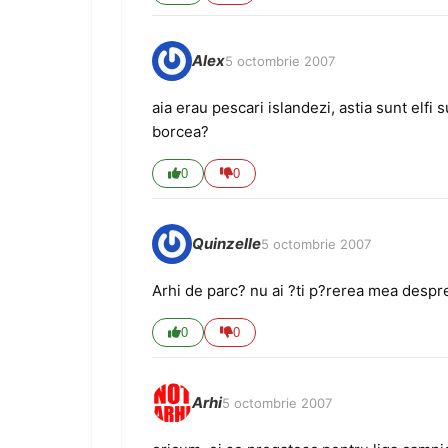
Alex
5 octombrie 2007
aia erau pescari islandezi, astia sunt elf
borcea?
0
0
Quinzelle
5 octombrie 2007
Arhi de parc? nu ai ?ti p?rerea mea desp
0
0
Arhi
5 octombrie 2007