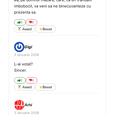
imbobocit, va veni sa ne binecuvanteze cu
prezenta sa.
0
0
Award
Boost
Gigi
3 ianuarie 2008
L-ai votat?
Sincer.
0
0
Award
Boost
Arhi
3 ianuarie 2008