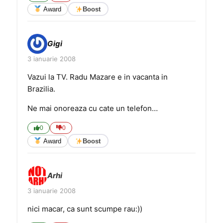
Award
Boost
Gigi
3 ianuarie 2008
Vazui la TV. Radu Mazare e in vacanta in
Brazilia.
Ne mai onoreaza cu cate un telefon…
0
0
Award
Boost
Arhi
3 ianuarie 2008
nici macar, ca sunt scumpe rau:))