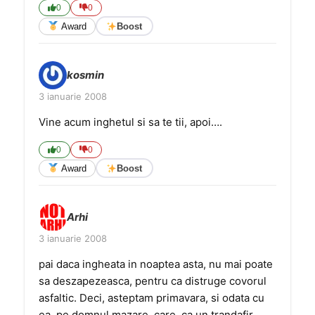
0
0
Award
Boost
kosmin
3 ianuarie 2008
Vine acum inghetul si sa te tii, apoi….
0
0
Award
Boost
Arhi
3 ianuarie 2008
pai daca ingheata in noaptea asta, nu mai poate
sa deszapezeasca, pentru ca distruge covorul
asfaltic. Deci, asteptam primavara, si odata cu
ea, pe domnul mazare, care, ca un trandafir