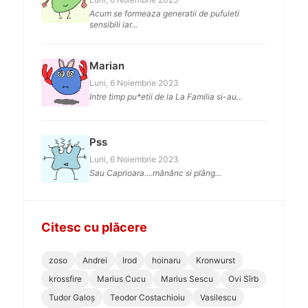
Acum se formeaza generatii de pufuleti
sensibili iar...
Marian
Luni, 6 Noiembrie 2023
Intre timp pu*etii de la La Familia si-au...
Pss
Luni, 6 Noiembrie 2023
Sau Caprioara....mănânc si plâng...
Citesc cu plăcere
zoso
Andrei
Irod
hoinaru
Kronwurst
krossfire
Marius Cucu
Marius Sescu
Ovi Sîrb
Tudor Galoș
Teodor Costachioiu
Vasilescu