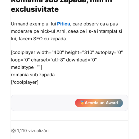
exclusivitate
Urmand exemplul lui
Piticu
, care observ ca a pus
moderare pe nick-ul Arhi, ceea ce i s-a intamplat si
lui, facem SEO cu zapada.
[coolplayer width=”400″ height=”310″ autoplay=”0″
loop=”0″ charset=”utf-8″ download=”0″
mediatype=””]
romania sub zapada
[/coolplayer]
Acorda un Award
1,110 vizualizări