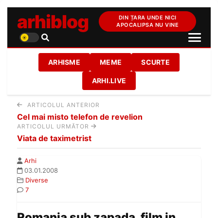
arhiblog
DIN ȚARA UNDE NICI
APOCALIPSA NU VINE
ARHISME
MEME
SCURTE
ARHI.LIVE
ARTICOLUL ANTERIOR
Cel mai misto telefon de revelion
ARTICOLUL URMĂTOR
Viata de taximetrist
Arhi
03.01.2008
Diverse
7
Romania sub zapada, film in