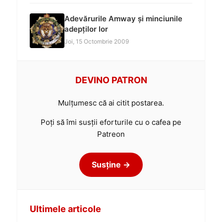
Adevărurile Amway și minciunile
adepților lor
Joi, 15 Octombrie 2009
DEVINO PATRON
Mulțumesc că ai citit postarea.
Poți să îmi susții eforturile cu o cafea pe
Patreon
Susține →
Ultimele articole