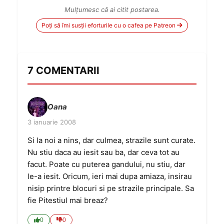
Mulțumesc că ai citit postarea.
Poți să îmi susții eforturile cu o cafea pe Patreon
7 COMENTARII
Oana
3 ianuarie 2008
Si la noi a nins, dar culmea, strazile sunt curate.
Nu stiu daca au iesit sau ba, dar ceva tot au
facut. Poate cu puterea gandului, nu stiu, dar
le-a iesit. Oricum, ieri mai dupa amiaza, insirau
nisip printre blocuri si pe strazile principale. Sa
fie Pitestiul mai breaz?
0
0