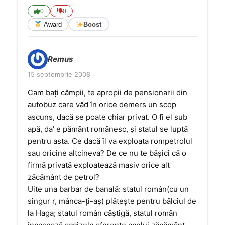
0
0
Award
Boost
Remus
15 septembrie 2008
Cam baţi câmpii, te apropii de pensionarii din
autobuz care văd în orice demers un scop
ascuns, dacă se poate chiar privat. O fi el sub
apă, da’ e pământ românesc, şi statul se luptă
pentru asta. Ce dacă îl va exploata rompetrolul
sau oricine altcineva? De ce nu te băşici că o
firmă privată exploatează masiv orice alt
zăcământ de petrol?
Uite una barbar de banală: statul român(cu un
singur r, mânca-ţi-aş) plăteşte pentru bâlciul de
la Haga; statul român câştigă, statul român