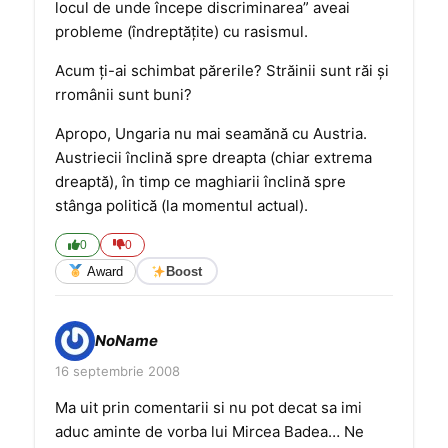
locul de unde începe discriminarea” aveai
probleme (îndreptăţite) cu rasismul.
Acum ţi-ai schimbat părerile? Străinii sunt răi şi
rromânii sunt buni?
Apropo, Ungaria nu mai seamănă cu Austria.
Austriecii înclină spre dreapta (chiar extrema
dreaptă), în timp ce maghiarii înclină spre
stânga politică (la momentul actual).
0
0
Award
Boost
NoName
16 septembrie 2008
Ma uit prin comentarii si nu pot decat sa imi
aduc aminte de vorba lui Mircea Badea… Ne