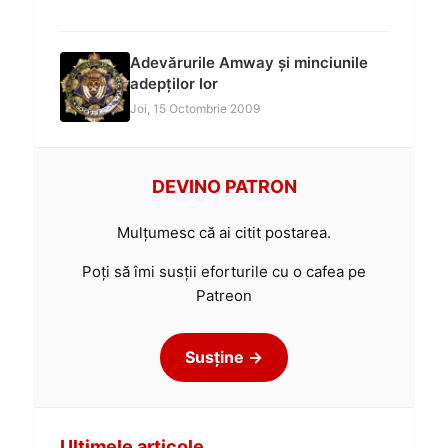
Adevărurile Amway și minciunile
adepților lor
Joi, 15 Octombrie 2009
DEVINO PATRON
Mulțumesc că ai citit postarea.
Poți să îmi susții eforturile cu o cafea pe
Patreon
Susține →
Ultimele articole