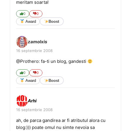
meritam soarta!
0
0
Award
Boost
zamolxis
16 septembrie 2008
@Prothero: fa-ti un blog, gandesti
0
0
Award
Boost
Arhi
16 septembrie 2008
ah, de parca gandirea ar fi atributul alora cu
blog:))) poate omul nu simte nevoia sa