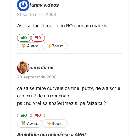
funny videos
21 septembrie 2008
Asa se fac afacerile in RO cum am mai zis …
0
0
Award
Boost
canadianu'
23 septembrie 2008
ca sa se mire curvele ca tine, putty, de aia scrie
arhi cu 2 de r. rromanco.
ps : nu vrei sa spa(er)mez si pe fatza ta ?
0
0
Award
Boost
Amintirile mă chinuiesc » ARHI