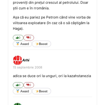
proveniţi din preţul crescut al petrolului. Doar
ştii cum e în rromânia.
Aşa că eu pariez pe Petrom când vine vorba de
viitoarea exploatare (în caz că o să câştigăm la
Haga).
0
0
Award
Boost
Arhi
15 septembrie 2008
adica se duce ori la unguri, ori la kazahstanezia
0
0
Award
Boost