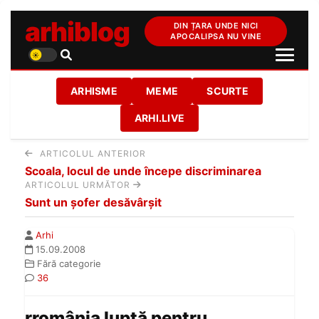
arhiblog
DIN ȚARA UNDE NICI
APOCALIPSA NU VINE
ARHISME
MEME
SCURTE
ARHI.LIVE
ARTICOLUL ANTERIOR
Scoala, locul de unde începe discriminarea
ARTICOLUL URMĂTOR
Sunt un şofer desăvârşit
Arhi
15.09.2008
Fără categorie
36
rromânia luptă pentru