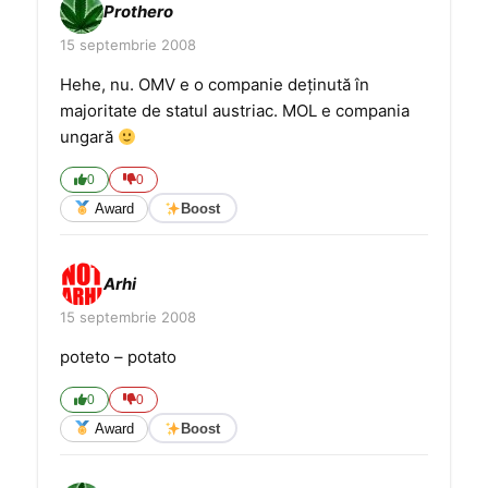
Prothero
15 septembrie 2008
Hehe, nu. OMV e o companie deţinută în
majoritate de statul austriac. MOL e compania
ungară
0
0
Award
Boost
Arhi
15 septembrie 2008
poteto – potato
0
0
Award
Boost