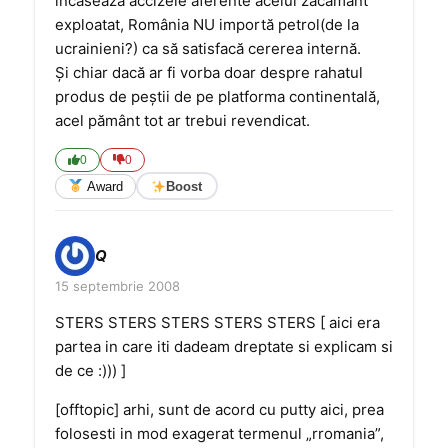
încasează accizele aferente acelui zăcământ
exploatat, România NU importă petrol(de la
ucrainieni?) ca să satisfacă cererea internă.
Şi chiar dacă ar fi vorba doar despre rahatul
produs de peştii de pe platforma continentală,
acel pământ tot ar trebui revendicat.
0
0
Award
Boost
Q
15 septembrie 2008
STERS STERS STERS STERS STERS [ aici era
partea in care iti dadeam dreptate si explicam si
de ce :))) ]
[offtopic] arhi, sunt de acord cu putty aici, prea
folosesti in mod exagerat termenul „rromania”,