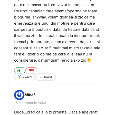
oara nici macar nu l-am vazut la tine, ci la un
frustrat canadian care spama/sperma pe toate
blogurile. anyway, voiam doar sa-ti zic ca ma
enerveaza si e unul din motivele pentru care
sar peste 5 posturi o data, de fiecare data cand
il vad ma zbarlesc toata. poate la inceput era ok
tocmai prin noutate, acum a devenit deja trist si
agasant si zau c-ar fi mult mai misto textele tale
fara el. doar o opinie pe care o iei sau nu in
considerare, da’ simteam nevoia s-o zic
0
0
Award
Boost
Mihai
15 septembrie 2008
Dude…cred ca ai o zi proasta. Daca e adevarat