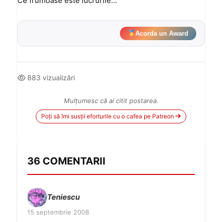
Ce frumoase este lucrurile…
Acorda un Award
883 vizualizări
Mulțumesc că ai citit postarea.
Poți să îmi susții eforturile cu o cafea pe Patreon
36 COMENTARII
Teniescu
15 septembrie 2008