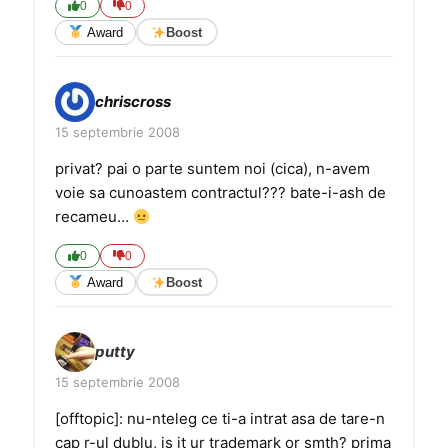
0
0
Award
Boost
chriscross
15 septembrie 2008
privat? pai o parte suntem noi (cica), n-avem
voie sa cunoastem contractul??? bate-i-ash de
recameu…
0
0
Award
Boost
putty
15 septembrie 2008
[offtopic]: nu-nteleg ce ti-a intrat asa de tare-n
cap r-ul dublu, is it ur trademark or smth? prima