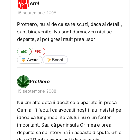
Arhi
15 septembrie 2008
Prothero, nu ai de ce sa te scuzi, daca ai detalii,
sunt binevenite. Nu sunt dumnezeu nici pe
departe, si pot gresi mult prea usor
0
0
Award
Boost
Prothero
15 septembrie 2008
Nu am alte detalii decât cele aparute în presă.
Cum ar fi faptul ca avocaţii noştrii au insistat pe
ideea că lungimea litoralului nu e un factor
important. Sau că peninsula Crimea e prea
departe ca să intervină în această dispută. Ghici
de ce? Pentru ca ne-ar fi dezavantajat.