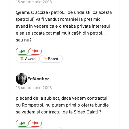
15 septembrie 2008
@remus: accize≠petrol… de unde stii ca acesta
(petrolul) va fi vandut romaniei la pret mic
avand in vedere ca e o treaba privata interesul
e sa se scoata cat mai mult ca$h din petrol…
sau nu?
0
0
Award
Boost
EnKumber
15 septembrie 2008
plecand de la subiect, daca vedem contractul
cu Rompetrol, nu putem primi o oferta bundle
sa vedem si contractul de la Sidex Galati ?
0
0