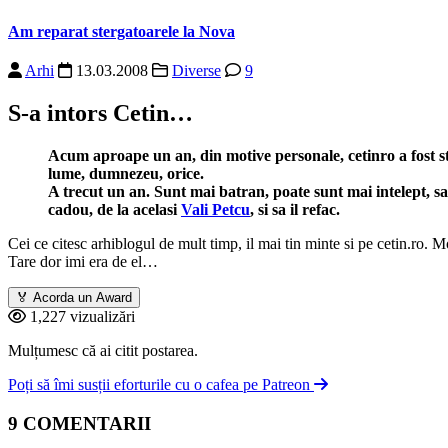
Am reparat stergatoarele la Nova
Arhi
13.03.2008
Diverse
9
S-a intors Cetin…
Acum aproape un an, din motive personale, cetinro a fost st
lume, dumnezeu, orice.
A trecut un an. Sunt mai batran, poate sunt mai intelept, sa
cadou, de la acelasi
Vali Petcu
, si sa il refac.
Cei ce citesc arhiblogul de mult timp, il mai tin minte si pe
cetin.ro
. Mo
Tare dor imi era de el…
🏅
Acorda un Award
1,227 vizualizări
Mulțumesc că ai citit postarea.
Poți să îmi susții eforturile cu o cafea pe Patreon
9 COMENTARII