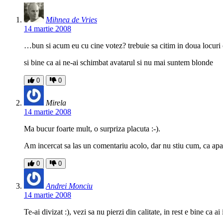
Mihnea de Vries
14 martie 2008
…bun si acum eu cu cine votez? trebuie sa citim in doua locuri ca
si bine ca ai ne-ai schimbat avatarul si nu mai suntem blonde
0
0
Mirela
14 martie 2008
Ma bucur foarte mult, o surpriza placuta :-).
Am incercat sa las un comentariu acolo, dar nu stiu cum, ca apas 
0
0
Andrei Monciu
14 martie 2008
Te-ai divizat :), vezi sa nu pierzi din calitate, in rest e bine ca ai