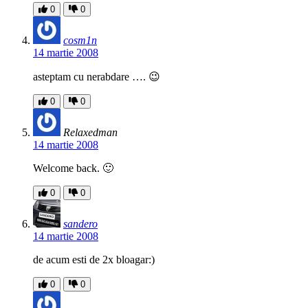
0
0
cosm1n
14 martie 2008
asteptam cu nerabdare …. 😉
0
0
Relaxedman
14 martie 2008
Welcome back. 🙂
0
0
sandero
14 martie 2008
de acum esti de 2x bloagar:)
0
0