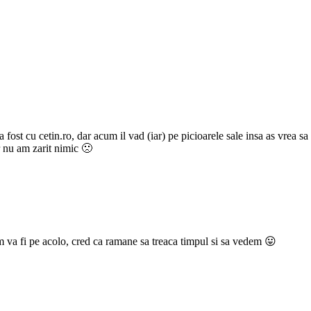
fost cu cetin.ro, dar acum il vad (iar) pe picioarele sale insa as vrea sa
 nu am zarit nimic 🙁
m va fi pe acolo, cred ca ramane sa treaca timpul si sa vedem 😛