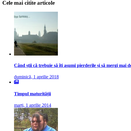
Cele mai citite articole
Când știi că trebuie să îți asumi pierderile și să mergi mai 
duminică, 1 aprilie 2018
Timpul maturității
marți, 1 aprilie 2014