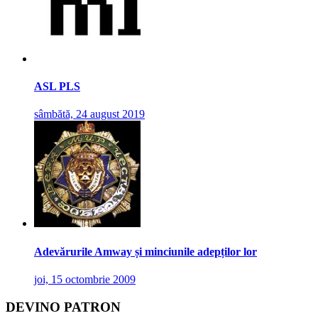
ASL PLS
sâmbătă, 24 august 2019
Adevărurile Amway și minciunile adepților lor
joi, 15 octombrie 2009
DEVINO PATRON