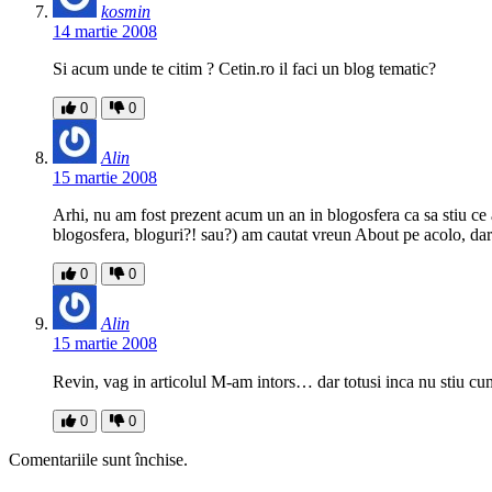
kosmin
14 martie 2008
Si acum unde te citim ? Cetin.ro il faci un blog tematic?
0
0
Alin
15 martie 2008
Arhi, nu am fost prezent acum un an in blogosfera ca sa stiu ce a 
blogosfera, bloguri?! sau?) am cautat vreun About pe acolo, dar
0
0
Alin
15 martie 2008
Revin, vag in articolul M-am intors… dar totusi inca nu stiu cu
0
0
Comentariile sunt închise.