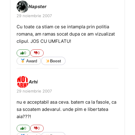
Napster
29 noiembrie 2007
Cu toate ca stiam ce se intampla prin politia
romana, am ramas socat dupa ce am vizualizat
clipul. JOS CU UMFLATU!
0
0
Award
Boost
Arhi
29 noiembrie 2007
nu e acceptabil asa ceva. batem ca la fasole, ca
sa scoatem adevarul. unde plm e libertatea
aia???!
0
0