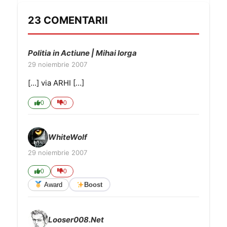
23 COMENTARII
Politia in Actiune | Mihai Iorga
29 noiembrie 2007
[…] via ARHI […]
0
0
WhiteWolf
29 noiembrie 2007
0
0
Award
Boost
Looser008.Net