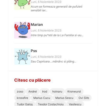
Luni, 6 Noiembrie 2023
Acum se formeaza generatii de pufuleti
sensibili iar...
Marian
Luni, 6 Noiembrie 2023
Intre timp pu*etii de la La Familia si-au...
Pss
Luni, 6 Noiembrie 2023
Sau Caprioara....mănânc si plâng...
Citesc cu plăcere
zoso
Andrei
Irod
hoinaru
Kronwurst
krossfire
Marius Cucu
Marius Sescu
Ovi Sîrb
Tudor Galoș
Teodor Costachioiu
Vasilescu