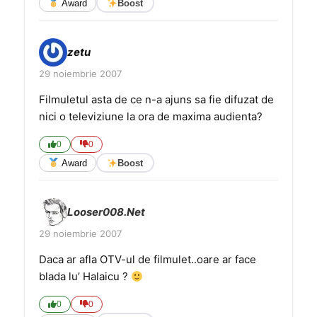
Award
Boost
zetu
29 noiembrie 2007
Filmuletul asta de ce n-a ajuns sa fie difuzat de
nici o televiziune la ora de maxima audienta?
0
0
Award
Boost
Looser008.Net
29 noiembrie 2007
Daca ar afla OTV-ul de filmulet..oare ar face
blada lu’ Halaicu ?
0
0