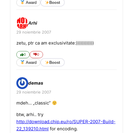
Award
Boost
Arhi
29 noiembrie 2007
zetu, ptr ca am exclusivitate:))))))))))))
0
0
Award
Boost
demas
29 noiembrie 2007
mdeh… „classic”
btw, arhi.. try
http://download.chip.eu/ro/SUPER-2007-Build-
22_139210.html
for encoding.