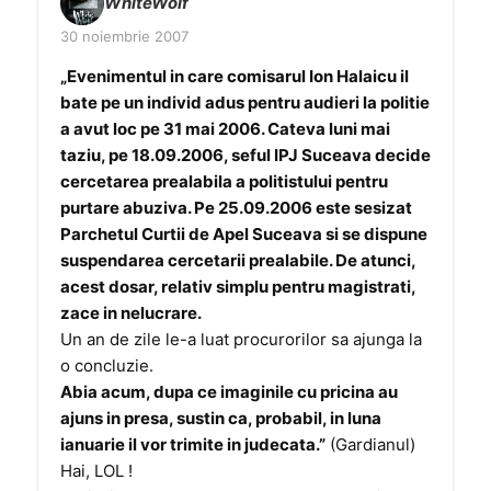
WhiteWolf
30 noiembrie 2007
„Evenimentul in care comisarul Ion Halaicu il
bate pe un individ adus pentru audieri la politie
a avut loc pe 31 mai 2006. Cateva luni mai
taziu, pe 18.09.2006, seful IPJ Suceava decide
cercetarea prealabila a politistului pentru
purtare abuziva. Pe 25.09.2006 este sesizat
Parchetul Curtii de Apel Suceava si se dispune
suspendarea cercetarii prealabile. De atunci,
acest dosar, relativ simplu pentru magistrati,
zace in nelucrare.
Un an de zile le-a luat procurorilor sa ajunga la
o concluzie.
Abia acum, dupa ce imaginile cu pricina au
ajuns in presa, sustin ca, probabil, in luna
ianuarie il vor trimite in judecata.”
(Gardianul)
Hai, LOL !