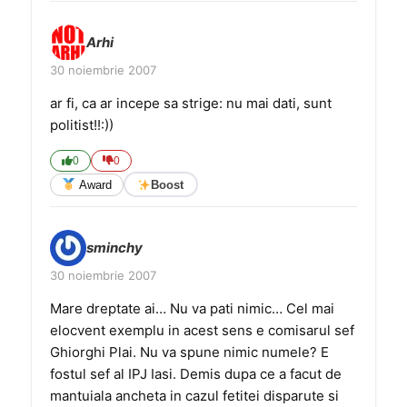
Arhi
30 noiembrie 2007
ar fi, ca ar incepe sa strige: nu mai dati, sunt
politist!!:))
0
0
Award
Boost
sminchy
30 noiembrie 2007
Mare dreptate ai… Nu va pati nimic… Cel mai
elocvent exemplu in acest sens e comisarul sef
Ghiorghi Plai. Nu va spune nimic numele? E
fostul sef al IPJ Iasi. Demis dupa ce a facut de
mantuiala ancheta in cazul fetitei disparute si