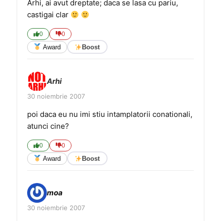
Arhi, ai avut dreptate; daca se lasa cu pariu,
castigai clar
0
0
Award
Boost
Arhi
30 noiembrie 2007
poi daca eu nu imi stiu intamplatorii conationali,
atunci cine?
0
0
Award
Boost
moa
30 noiembrie 2007