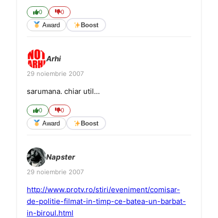
0
0
Award
Boost
Arhi
29 noiembrie 2007
sarumana. chiar util…
0
0
Award
Boost
Napster
29 noiembrie 2007
http://www.protv.ro/stiri/eveniment/comisar-
de-politie-filmat-in-timp-ce-batea-un-barbat-
in-biroul.html