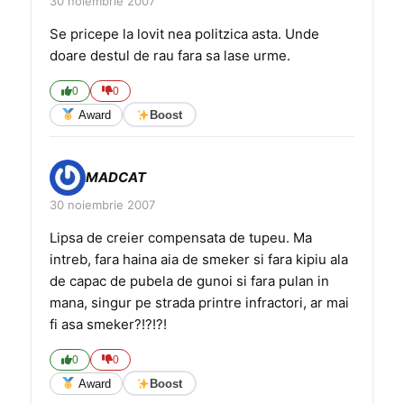
30 noiembrie 2007
Se pricepe la lovit nea politzica asta. Unde
doare destul de rau fara sa lase urme.
0
0
Award
Boost
MADCAT
30 noiembrie 2007
Lipsa de creier compensata de tupeu. Ma
intreb, fara haina aia de smeker si fara kipiu ala
de capac de pubela de gunoi si fara pulan in
mana, singur pe strada printre infractori, ar mai
fi asa smeker?!?!?!
0
0
Award
Boost