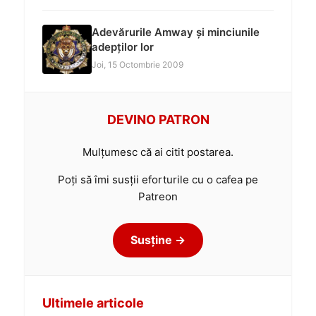
Adevărurile Amway și minciunile
adepților lor
Joi, 15 Octombrie 2009
DEVINO PATRON
Mulțumesc că ai citit postarea.
Poți să îmi susții eforturile cu o cafea pe
Patreon
Susține →
Ultimele articole