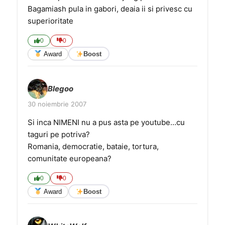
Bagamiash pula in gabori, deaia ii si privesc cu
superioritate
0
0
Award
Boost
Blegoo
30 noiembrie 2007
Si inca NIMENI nu a pus asta pe youtube…cu
taguri pe potriva?
Romania, democratie, bataie, tortura,
comunitate europeana?
0
0
Award
Boost