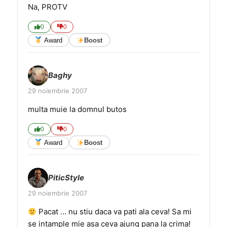
Na, PROTV
0
0
Award
Boost
Baghy
29 noiembrie 2007
multa muie la domnul butos
0
0
Award
Boost
PiticStyle
29 noiembrie 2007
Pacat … nu stiu daca va pati ala ceva! Sa mi
se intample mie asa ceva ajung pana la crima!