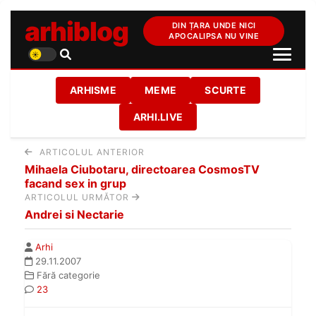
arhiblog
DIN ȚARA UNDE NICI
APOCALIPSA NU VINE
ARHISME
MEME
SCURTE
ARHI.LIVE
ARTICOLUL ANTERIOR
Mihaela Ciubotaru, directoarea CosmosTV
facand sex in grup
ARTICOLUL URMĂTOR
Andrei si Nectarie
Arhi
29.11.2007
Fără categorie
23