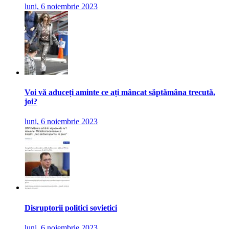
luni, 6 noiembrie 2023
Voi vă aduceți aminte ce ați mâncat săptămâna trecută,
joi?
luni, 6 noiembrie 2023
Disruptorii politici sovietici
luni, 6 noiembrie 2023