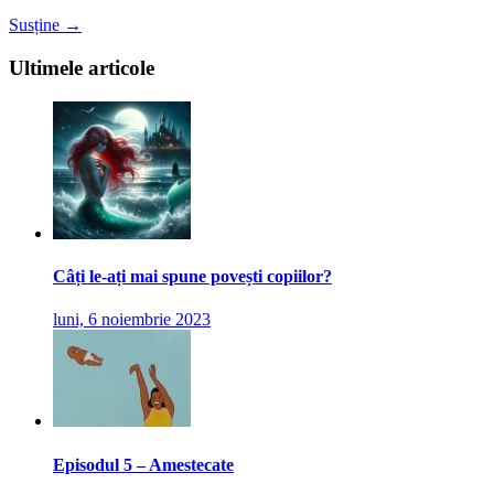
Susține →
Ultimele articole
Câți le-ați mai spune povești copiilor?
luni, 6 noiembrie 2023
Episodul 5 – Amestecate