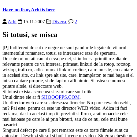
Have no fear, Arhi is here
Arhi
15.11.2007
Diverse
2
Si totusi, se misca
[P]
Indiferent de cat de negre ne sunt gandurile legate de viitorul
internetului romanesc, totusi se intrezaresc raze de speranta.
De cate ori nu ati cautat ceva pe net, si in loc sa primiti rezultante
relevante pentru ce va interesa, primeati linkuri de la rotop, rototop,
wiztop, trafo.ro, adica numai linkuri cretine, catre un site, cu cautare
in acelasi site, cu link spre alt site, care, intamplator, te mai baga si el
intr-o cautare proprie, si de fapt nu afli nimic. Si astea se numesc
printre altele, si directoare web.
Si totusi exista asemenea site-uri care sunt utile.
Unul dintre ele ar fi
SHOOOPPS.COM
.
Un director web care se adreseaza firmelor. Nu pare ceva deosebit,
nu? Pai este, pentru ca este un director WEB video. Adica iti faci
reclama, dar in acelasi timp iti prezinti si firma, arati moacele cele
mai haioase pe care le ai prin birouri, sau de ce nu, cele mai bune
pasarici.
Singurul defect pe care il pot remarca este ca toate filmele sunt cu
autostart. Deschizi site-ul si buf, incepe un video. Singura chestie nu