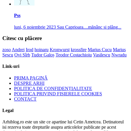
Pss
luni, 6 noiembrie 2023
Sau Caprioara....mănânc si plâng...
Citesc cu plăcere
zoso
Andrei
Irod
hoinaru
Kronwurst
krossfire
Marius Cucu
Marius
Sescu
Ovi Sîrb
Tudor Galoș
Teodor Costachioiu
Vasilescu
Nwradu
Link-uri
PRIMA PAGINĂ
DESPRE ARHI
POLITICA DE CONFIDENȚIALITATE
POLITICA PRIVIND FISIERELE COOKIES
CONTACT
Legal
Arhiblog.ro este un site ce apartine lui Cetin Ametcea. Detinatorul
isi rezerva toate drepturile asupra articolelor publicate pe acest