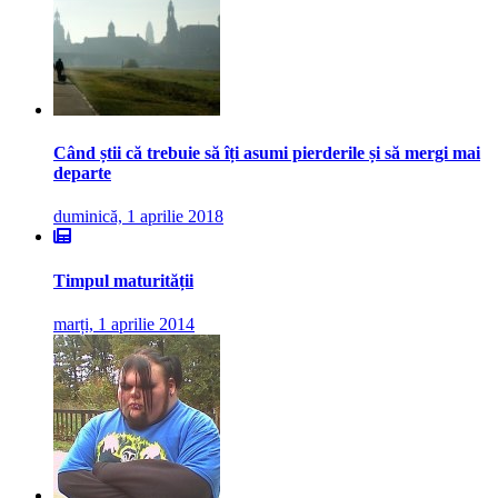
Când știi că trebuie să îți asumi pierderile și să mergi mai
departe
duminică, 1 aprilie 2018
Timpul maturității
marți, 1 aprilie 2014