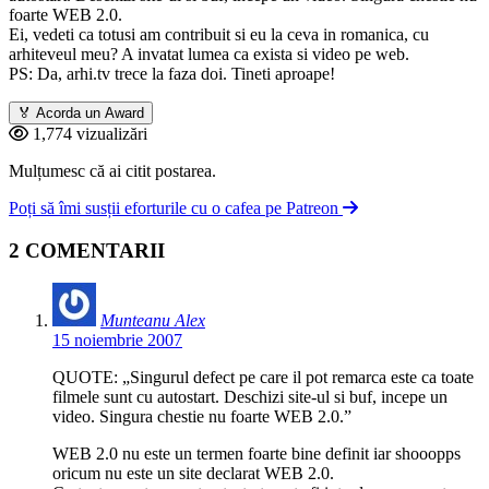
foarte WEB 2.0.
Ei, vedeti ca totusi am contribuit si eu la ceva in romanica, cu
arhiteveul meu? A invatat lumea ca exista si video pe web.
PS: Da, arhi.tv trece la faza doi. Tineti aproape!
🏅
Acorda un Award
1,774 vizualizări
Mulțumesc că ai citit postarea.
Poți să îmi susții eforturile cu o cafea pe Patreon
2 COMENTARII
Munteanu Alex
15 noiembrie 2007
QUOTE: „Singurul defect pe care il pot remarca este ca toate
filmele sunt cu autostart. Deschizi site-ul si buf, incepe un
video. Singura chestie nu foarte WEB 2.0.”
WEB 2.0 nu este un termen foarte bine definit iar shooopps
oricum nu este un site declarat WEB 2.0.