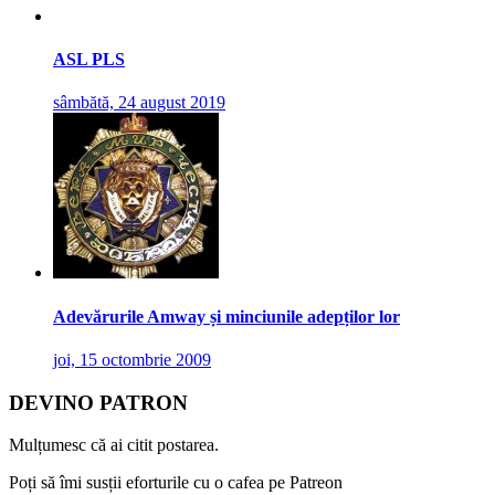
ASL PLS
sâmbătă, 24 august 2019
Adevărurile Amway și minciunile adepților lor
joi, 15 octombrie 2009
DEVINO PATRON
Mulțumesc că ai citit postarea.
Poți să îmi susții eforturile cu o cafea pe Patreon