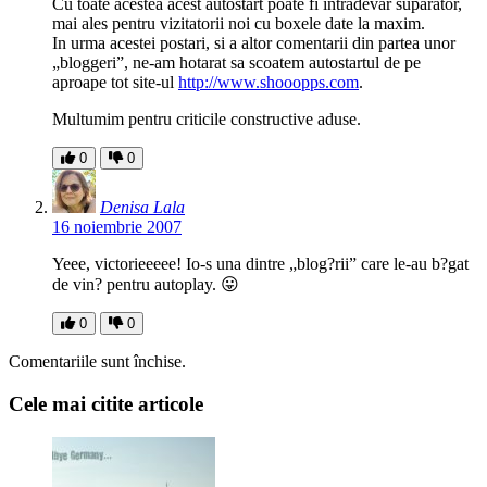
Cu toate acestea acest autostart poate fi intradevar suparator,
mai ales pentru vizitatorii noi cu boxele date la maxim.
In urma acestei postari, si a altor comentarii din partea unor
„bloggeri”, ne-am hotarat sa scoatem autostartul de pe
aproape tot site-ul
http://www.shooopps.com
.
Multumim pentru criticile constructive aduse.
0
0
Denisa Lala
16 noiembrie 2007
Yeee, victorieeeee! Io-s una dintre „blog?rii” care le-au b?gat
de vin? pentru autoplay. 😛
0
0
Comentariile sunt închise.
Cele mai citite articole