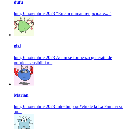
dufu
luni, 6 noiembrie 2023
"Eu am numai trei picioare... "
gigi
luni, 6 noiembrie 2023
Acum se formeaza generatii de
pufuleti sensibili iar...
Marian
luni, 6 noiembrie 2023
Intre timp pu*etii de la La Familia si-
au...