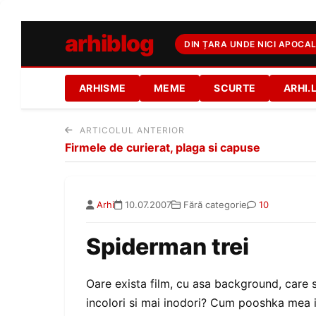
arhiblog
DIN ȚARA UNDE NICI APOCAL
ARHISME
MEME
SCURTE
ARHI.
ARTICOLUL ANTERIOR
Firmele de curierat, plaga si capuse
Arhi
10.07.2007
Fără categorie
10
Spiderman trei
Oare exista film, cu asa background, care sa 
incolori si mai inodori? Cum pooshka mea i