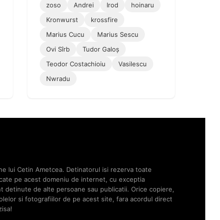
zoso
Andrei
Irod
hoinaru
Kronwurst
krossfire
Marius Cucu
Marius Sescu
Ovi Sîrb
Tudor Galoș
Teodor Costachioiu
Vasilescu
Nwradu
ne lui Cetin Ametcea. Detinatorul isi rezerva toate
licate pe acest domeniu de internet, cu exceptia
unt detinute de alte persoane sau publicatii. Orice copiere,
elor si fotografiilor de pe acest site, fara acordul direct
zisa!