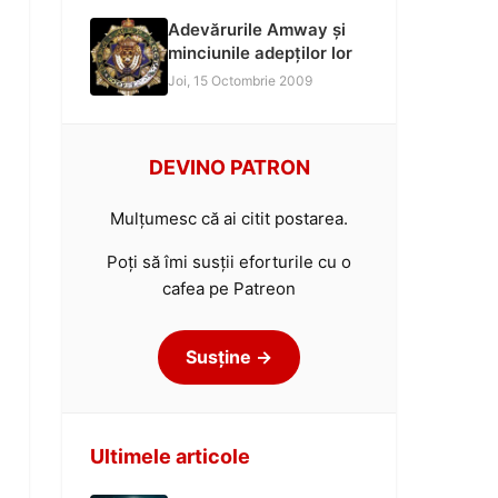
Adevărurile Amway și
minciunile adepților lor
Joi, 15 Octombrie 2009
DEVINO PATRON
Mulțumesc că ai citit postarea.
Poți să îmi susții eforturile cu o
cafea pe Patreon
Susține →
Ultimele articole