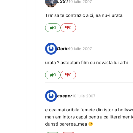
L3ST
10 iulie 2007
Tre’ sa te contrazic aici, ea nu-i urata.
0
0
Dorin
10 iulie 2007
urata ? asteptam film cu nevasta lui arhi
0
0
casper
10 iulie 2007
e cea mai oribila femeie din istoria holly
man am intors capul pentru ca literalmente
dunst! parerea..mea