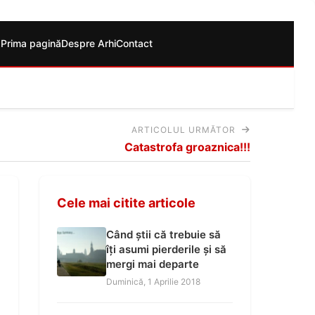
Prima pagină
Despre Arhi
Contact
ARTICOLUL URMĂTOR
Catastrofa groaznica!!!
Cele mai citite articole
Când știi că trebuie să
îți asumi pierderile și să
mergi mai departe
Duminică, 1 Aprilie 2018