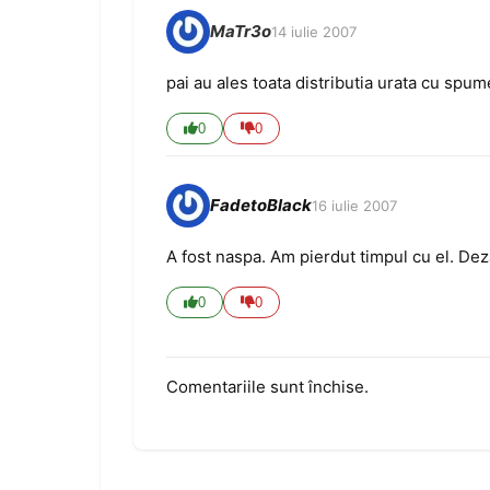
MaTr3o
14 iulie 2007
pai au ales toata distributia urata cu spu
0
0
FadetoBlack
16 iulie 2007
A fost naspa. Am pierdut timpul cu el. D
0
0
Comentariile sunt închise.