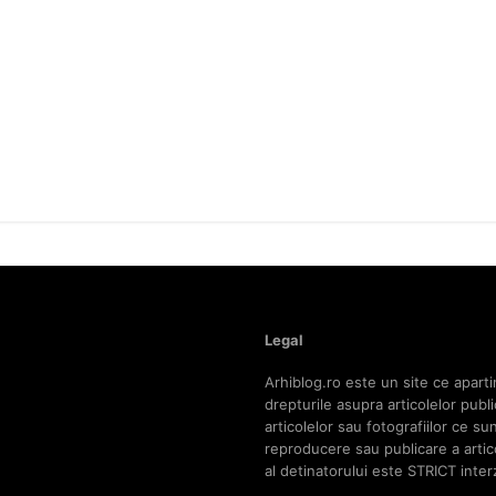
Legal
Arhiblog.ro este un site ce aparti
drepturile asupra articolelor pub
articolelor sau fotografiilor ce s
reproducere sau publicare a articol
al detinatorului este STRICT inter