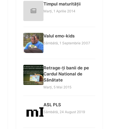
Timpul maturității
Marți, 1 Aprilie 2014
Valul emo-kids
Sâmbătă, 1 Septembrie 2007
Retrage-ți banii de pe
Cardul National de
Sănătate
Marți, 5 Mai 2015
ASL PLS
Sâmbătă, 24 August 2019