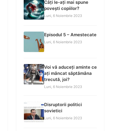
Câți le-ați mai spune
povești copiilor?
Luni, 6 Noiembrie 2023
Episodul 5 – Amestecate
Luni, 6 Noiembrie 2023
Voi vă aduceți aminte ce
ați mâncat săptămâna
trecută, joi?
Luni, 6 Noiembrie 2023
Disruptorii politici
sovietici
Luni, 6 Noiembrie 2023