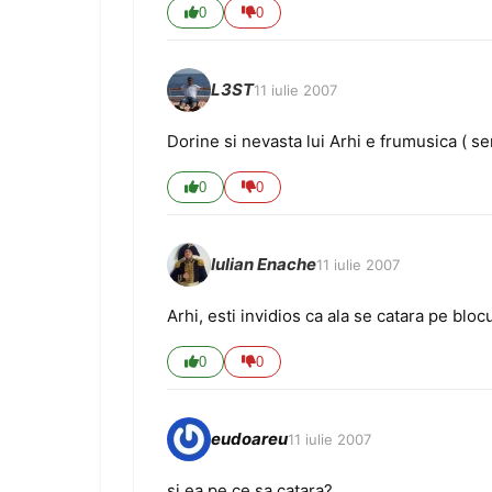
0
0
L3ST
11 iulie 2007
Dorine si nevasta lui Arhi e frumusica ( se
0
0
Iulian Enache
11 iulie 2007
Arhi, esti invidios ca ala se catara pe blo
0
0
eudoareu
11 iulie 2007
si ea pe ce sa catara?