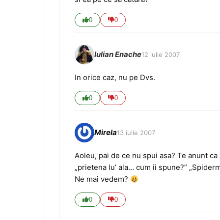
0
0
Iulian Enache
12 iulie 2007
In orice caz, nu pe Dvs.
0
0
Mirela
13 iulie 2007
Aoleu, pai de ce nu spui asa? Te anunt ca 
„prietena lu’ ala… cum ii spune?” „Spiderma
Ne mai vedem?
0
0