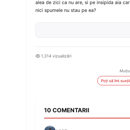
alea de zici ca nu are, si pe insipida aia c
nici spumele nu stau pe ea?
1,314 vizualizări
Mulțu
Poți să îmi susț
10 COMENTARII