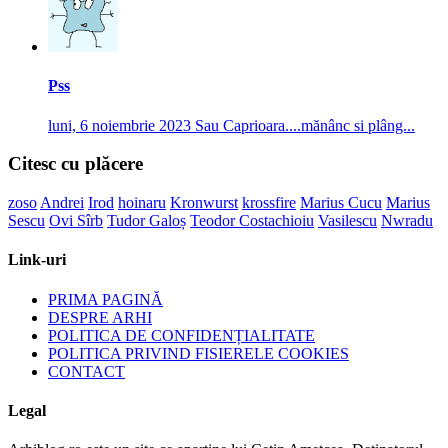
Pss
luni, 6 noiembrie 2023
Sau Caprioara....mănânc si plâng...
Citesc cu plăcere
zoso
Andrei
Irod
hoinaru
Kronwurst
krossfire
Marius Cucu
Marius
Sescu
Ovi Sîrb
Tudor Galoș
Teodor Costachioiu
Vasilescu
Nwradu
Link-uri
PRIMA PAGINĂ
DESPRE ARHI
POLITICA DE CONFIDENȚIALITATE
POLITICA PRIVIND FISIERELE COOKIES
CONTACT
Legal