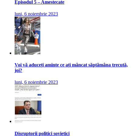
Episodul 5 – Amestecate
luni, 6 noiembrie 2023
Voi vă aduceți aminte ce ați mâncat săptămâna trecută,
joi?
luni, 6 noiembrie 2023
Disruptorii politici sovietici