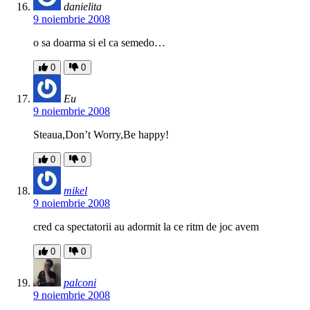
danielita
9 noiembrie 2008
o sa doarma si el ca semedo…
0
0
Eu
9 noiembrie 2008
Steaua,Don’t Worry,Be happy!
0
0
mikel
9 noiembrie 2008
cred ca spectatorii au adormit la ce ritm de joc avem
0
0
palconi
9 noiembrie 2008