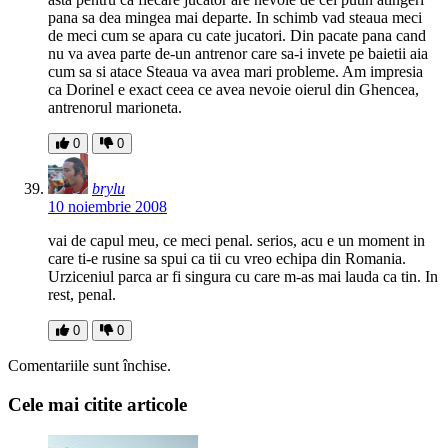
pana sa dea mingea mai departe. In schimb vad steaua meci
de meci cum se apara cu cate jucatori. Din pacate pana cand
nu va avea parte de-un antrenor care sa-i invete pe baietii aia
cum sa si atace Steaua va avea mari probleme. Am impresia
ca Dorinel e exact ceea ce avea nevoie oierul din Ghencea,
antrenorul marioneta.
0
0
brylu
10 noiembrie 2008
vai de capul meu, ce meci penal. serios, acu e un moment in
care ti-e rusine sa spui ca tii cu vreo echipa din Romania.
Urziceniul parca ar fi singura cu care m-as mai lauda ca tin. In
rest, penal.
0
0
Comentariile sunt închise.
Cele mai citite articole