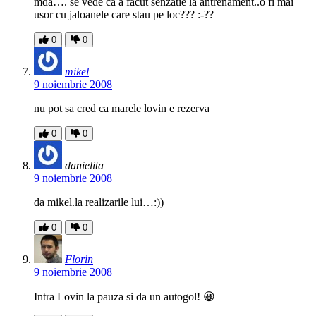
mda…. se vede ca a facut senzatie la antrenament..o fi mai
usor cu jaloanele care stau pe loc??? :-??
0
0
mikel
9 noiembrie 2008
nu pot sa cred ca marele lovin e rezerva
0
0
danielita
9 noiembrie 2008
da mikel.la realizarile lui…:))
0
0
Florin
9 noiembrie 2008
Intra Lovin la pauza si da un autogol! 😀