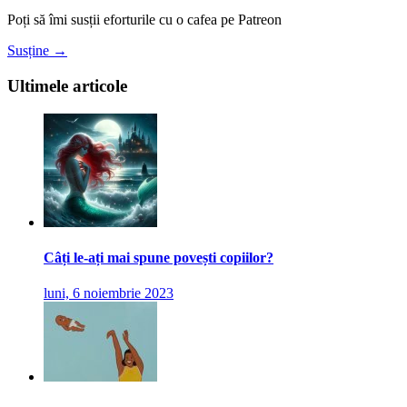
Poți să îmi susții eforturile cu o cafea pe Patreon
Susține →
Ultimele articole
Câți le-ați mai spune povești copiilor?
luni, 6 noiembrie 2023