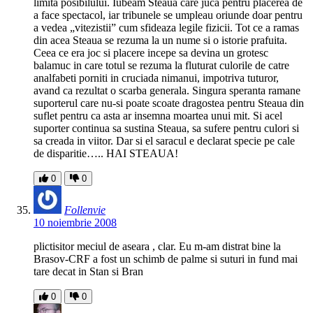
limita posibilului. Iubeam Steaua care juca pentru placerea de
a face spectacol, iar tribunele se umpleau oriunde doar pentru
a vedea „vitezistii” cum sfideaza legile fizicii. Tot ce a ramas
din acea Steaua se rezuma la un nume si o istorie prafuita.
Ceea ce era joc si placere incepe sa devina un grotesc
balamuc in care totul se rezuma la fluturat culorile de catre
analfabeti porniti in cruciada nimanui, impotriva tuturor,
avand ca rezultat o scarba generala. Singura speranta ramane
suporterul care nu-si poate scoate dragostea pentru Steaua din
suflet pentru ca asta ar insemna moartea unui mit. Si acel
suporter continua sa sustina Steaua, sa sufere pentru culori si
sa creada in viitor. Dar si el saracul e declarat specie pe cale
de disparitie….. HAI STEAUA!
0
0
Follenvie
10 noiembrie 2008
plictisitor meciul de aseara , clar. Eu m-am distrat bine la
Brasov-CRF a fost un schimb de palme si suturi in fund mai
tare decat in Stan si Bran
0
0