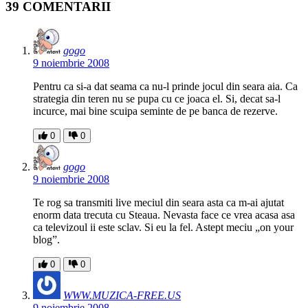
39 COMENTARII
gogo
9 noiembrie 2008
Pentru ca si-a dat seama ca nu-l prinde jocul din seara aia. Ca
strategia din teren nu se pupa cu ce joaca el. Si, decat sa-l
incurce, mai bine scuipa seminte de pe banca de rezerve.
0
0
gogo
9 noiembrie 2008
Te rog sa transmiti live meciul din seara asta ca m-ai ajutat
enorm data trecuta cu Steaua. Nevasta face ce vrea acasa asa
ca televizoul ii este sclav. Si eu la fel. Astept meciu „on your
blog”.
0
0
WWW.MUZICA-FREE.US
9 noiembrie 2008