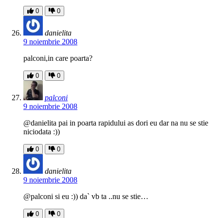
0
0
danielita
9 noiembrie 2008
palconi,in care poarta?
0
0
palconi
9 noiembrie 2008
@danielita pai in poarta rapidului as dori eu dar na nu se stie
niciodata :))
0
0
danielita
9 noiembrie 2008
@palconi si eu :)) da` vb ta ..nu se stie…
0
0