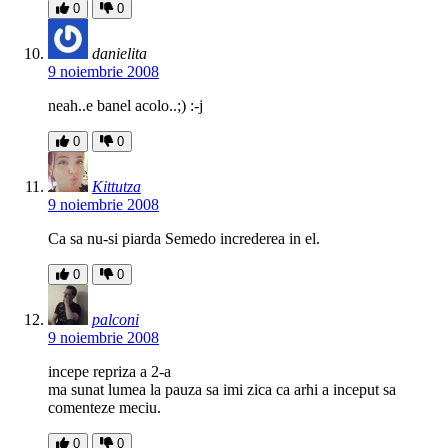
0
0
danielita
9 noiembrie 2008
neah..e banel acolo..;) :-j
0
0
Kittutza
9 noiembrie 2008
Ca sa nu-si piarda Semedo increderea in el.
0
0
palconi
9 noiembrie 2008
incepe repriza a 2-a
ma sunat lumea la pauza sa imi zica ca arhi a inceput sa
comenteze meciu.
0
0