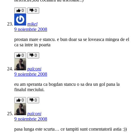
0
0
mikel
9 noiembrie 2008
prostan mare e stancu. e bun doar sa se loveasca mingea de el
ca sa intre in poarta
0
0
palconi
9 noiembrie 2008
eu am speranta ca bogdan stancu o sa dea un gol pana la
finalul meciului.
0
0
palconi
9 noiembrie 2008
pasa lunga este scurta… ce tampiti sunt comentatorii astia :))