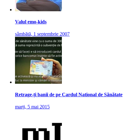
Valul emo-kids
sâmbătă, 1 septembrie 2007
Retrage-ți banii de pe Cardul National de Sănătate
marți, 5 mai 2015