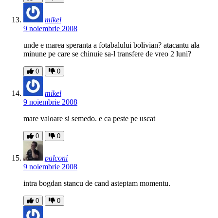
mikel
9 noiembrie 2008
unde e marea speranta a fotabalului bolivian? atacantu ala
minune pe care se chinuie sa-l transfere de vreo 2 luni?
0
0
mikel
9 noiembrie 2008
mare valoare si semedo. e ca peste pe uscat
0
0
palconi
9 noiembrie 2008
intra bogdan stancu de cand asteptam momentu.
0
0