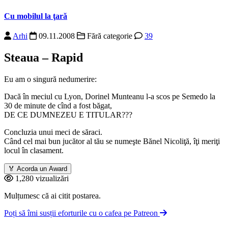
Cu mobilul la ţară
Arhi
09.11.2008
Fără categorie
39
Steaua – Rapid
Eu am o singură nedumerire:
Dacă în meciul cu Lyon, Dorinel Munteanu l-a scos pe Semedo la
30 de minute de cînd a fost băgat,
DE CE DUMNEZEU E TITULAR???
Concluzia unui meci de săraci.
Când cel mai bun jucător al tău se numeşte Bănel Nicoliţă, îţi meriţi
locul în clasament.
🏅
Acorda un Award
1,280 vizualizări
Mulțumesc că ai citit postarea.
Poți să îmi susții eforturile cu o cafea pe Patreon