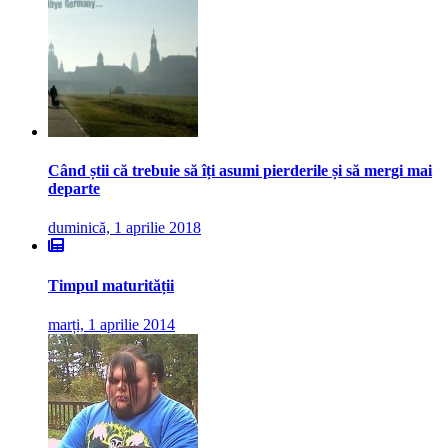
Când știi că trebuie să îți asumi pierderile și să mergi mai
departe
duminică, 1 aprilie 2018
Timpul maturității
marți, 1 aprilie 2014