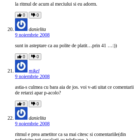
la ritmul de acum al meciului si eu adorm.
0
0
danielita
9 noiembrie 2008
sunt in asteptare ca au polite de platit…prin 41 …:))
0
0
mikel
9 noiembrie 2008
astia-s culmea cu bara aia de jos. voi v-ati uitat ce comentarii
de retarzi apar p-acolo?
0
0
danielita
9 noiembrie 2008
ritmul e prea ametitor ca sa mai citesc si comentariile(din
nefericire,toti cocalarii au telefoane..)