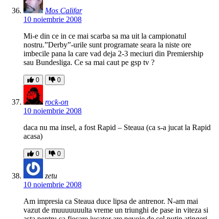
Mos Califar
10 noiembrie 2008
Mi-e din ce in ce mai scarba sa ma uit la campionatul
nostru.”Derby”-urile sunt programate seara la niste ore
imbecile pana la care vad deja 2-3 meciuri din Premiership
sau Bundesliga. Ce sa mai caut pe gsp tv ?
0
0
rock-on
10 noiembrie 2008
daca nu ma insel, a fost Rapid – Steaua (ca s-a jucat la Rapid
acasa)
0
0
zetu
10 noiembrie 2008
Am impresia ca Steaua duce lipsa de antrenor. N-am mai
vazut de muuuuuuulta vreme un triunghi de pase in viteza si
asta pentru ca fiecare jucator are nevoie de cel putin atingeri