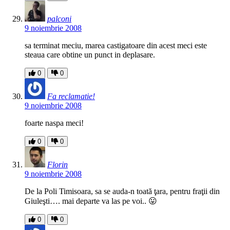
palconi
9 noiembrie 2008
sa terminat meciu, marea castigatoare din acest meci este
steaua care obtine un punct in deplasare.
0
0
Fa reclamatie!
9 noiembrie 2008
foarte naspa meci!
0
0
Florin
9 noiembrie 2008
De la Poli Timisoara, sa se auda-n toată ţara, pentru fraţii din
Giuleşti…. mai departe va las pe voi.. 😛
0
0