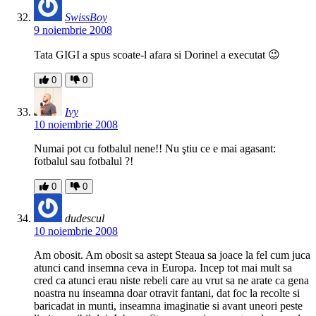
SwissBoy
9 noiembrie 2008
Tata GIGI a spus scoate-l afara si Dorinel a executat 😉
0
0
Ivy
10 noiembrie 2008
Numai pot cu fotbalul nene!! Nu ştiu ce e mai agasant:
fotbalul sau fotbalul ?!
0
0
dudescul
10 noiembrie 2008
Am obosit. Am obosit sa astept Steaua sa joace la fel cum juca
atunci cand insemna ceva in Europa. Incep tot mai mult sa
cred ca atunci erau niste rebeli care au vrut sa ne arate ca gena
noastra nu inseamna doar otravit fantani, dat foc la recolte si
baricadat in munti, inseamna imaginatie si avant uneori peste