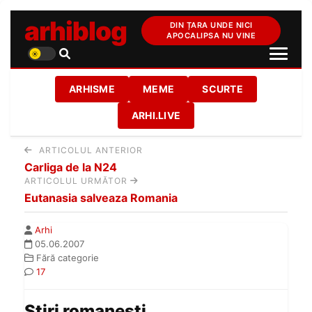
arhiblog
DIN ȚARA UNDE NICI
APOCALIPSA NU VINE
ARHISME
MEME
SCURTE
ARHI.LIVE
ARTICOLUL ANTERIOR
Carliga de la N24
ARTICOLUL URMĂTOR
Eutanasia salveaza Romania
Arhi
05.06.2007
Fără categorie
17
Stiri romanesti