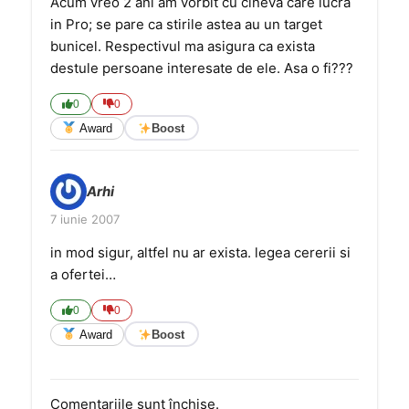
Acum vreo 2 ani am vorbit cu cineva care lucra
in Pro; se pare ca stirile astea au un target
bunicel. Respectivul ma asigura ca exista
destule persoane interesate de ele. Asa o fi???
0
0
Award
Boost
Arhi
7 iunie 2007
in mod sigur, altfel nu ar exista. legea cererii si
a ofertei…
0
0
Award
Boost
Comentariile sunt închise.