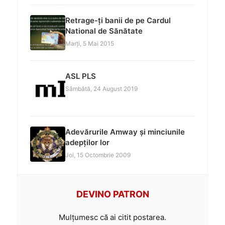
Retrage-ți banii de pe Cardul
National de Sănătate
Marți, 5 Mai 2015
ASL PLS
Sâmbătă, 24 August 2019
Adevărurile Amway și minciunile
adepților lor
Joi, 15 Octombrie 2009
DEVINO PATRON
Mulțumesc că ai citit postarea.