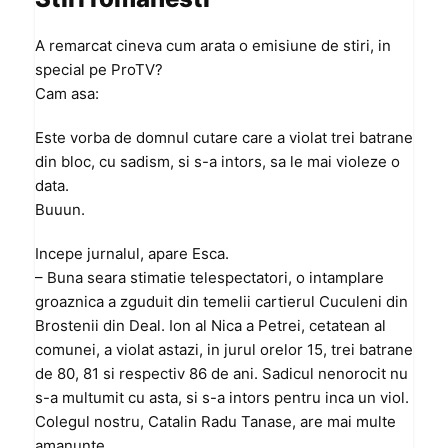
A remarcat cineva cum arata o emisiune de stiri, in
special pe ProTV?
Cam asa:
Este vorba de domnul cutare care a violat trei batrane
din bloc, cu sadism, si s-a intors, sa le mai violeze o
data.
Buuun.
Incepe jurnalul, apare Esca.
– Buna seara stimatie telespectatori, o intamplare
groaznica a zguduit din temelii cartierul Cuculeni din
Brostenii din Deal. Ion al Nica a Petrei, cetatean al
comunei, a violat astazi, in jurul orelor 15, trei batrane
de 80, 81 si respectiv 86 de ani. Sadicul nenorocit nu
s-a multumit cu asta, si s-a intors pentru inca un viol.
Colegul nostru, Catalin Radu Tanase, are mai multe
amanunte.