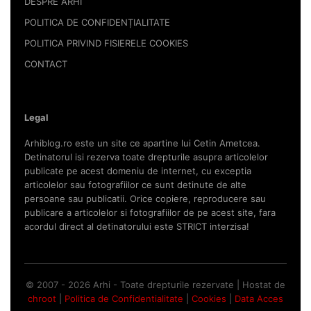
DESPRE ARHI
POLITICA DE CONFIDENȚIALITATE
POLITICA PRIVIND FISIERELE COOKIES
CONTACT
Legal
Arhiblog.ro este un site ce apartine lui Cetin Ametcea.
Detinatorul isi rezerva toate drepturile asupra articolelor
publicate pe acest domeniu de internet, cu exceptia
articolelor sau fotografiilor ce sunt detinute de alte
persoane sau publicatii. Orice copiere, reproducere sau
publicare a articolelor si fotografiilor de pe acest site, fara
acordul direct al detinatorului este STRICT interzisa!
© 2007 - 2026 Arhi - Toate drepturile rezervate | Hostat de
chroot
|
Politica de Confidentialitate
|
Cookies
|
Data Acces