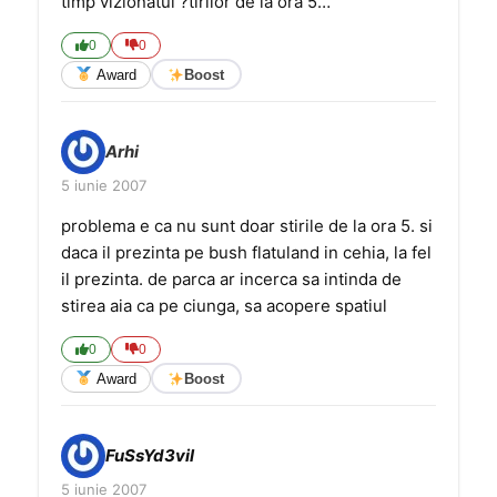
timp vizionatul ?tirilor de la ora 5…
0
0
Award
Boost
Arhi
5 iunie 2007
problema e ca nu sunt doar stirile de la ora 5. si
daca il prezinta pe bush flatuland in cehia, la fel
il prezinta. de parca ar incerca sa intinda de
stirea aia ca pe ciunga, sa acopere spatiul
0
0
Award
Boost
FuSsYd3vil
5 iunie 2007