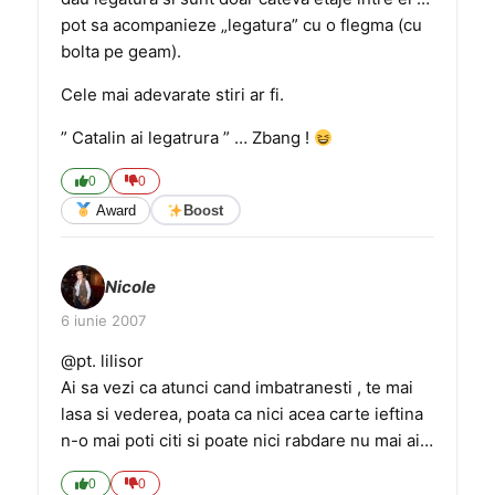
pot sa acompanieze „legatura” cu o flegma (cu
bolta pe geam).
Cele mai adevarate stiri ar fi.
” Catalin ai legatrura ” … Zbang !
0
0
Award
Boost
Nicole
6 iunie 2007
@pt. lilisor
Ai sa vezi ca atunci cand imbatranesti , te mai
lasa si vederea, poata ca nici acea carte ieftina
n-o mai poti citi si poate nici rabdare nu mai ai…
0
0