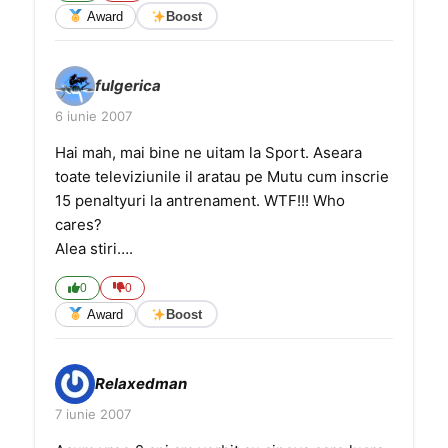
Award
Boost
fulgerica
6 iunie 2007
Hai mah, mai bine ne uitam la Sport. Aseara
toate televiziunile il aratau pe Mutu cum inscrie
15 penaltyuri la antrenament. WTF!!! Who
cares?
Alea stiri….
0
0
Award
Boost
Relaxedman
7 iunie 2007