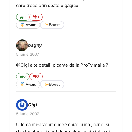
care trece prin spatele gagicei.
0
0
Award
Boost
baghy
5 iunie 2007
@Gigi alte detalii picante de la ProTv mai ai?
0
0
Award
Boost
Gigi
5 iunie 2007
Uite ca mi-a venit o idee chiar buna ; cand isi
dau legatura si sunt doar cateva etaje intre ei …