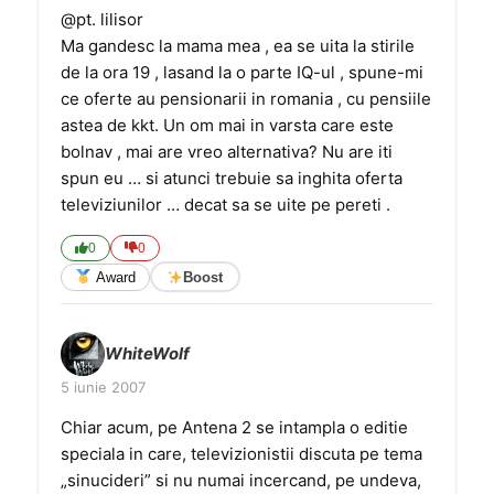
@pt. lilisor
Ma gandesc la mama mea , ea se uita la stirile
de la ora 19 , lasand la o parte IQ-ul , spune-mi
ce oferte au pensionarii in romania , cu pensiile
astea de kkt. Un om mai in varsta care este
bolnav , mai are vreo alternativa? Nu are iti
spun eu … si atunci trebuie sa inghita oferta
televiziunilor … decat sa se uite pe pereti .
0
0
Award
Boost
WhiteWolf
5 iunie 2007
Chiar acum, pe Antena 2 se intampla o editie
speciala in care, televizionistii discuta pe tema
„sinucideri” si nu numai incercand, pe undeva,