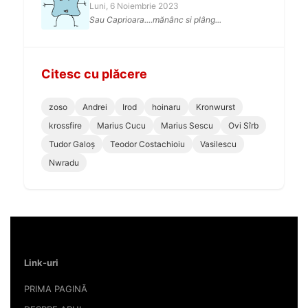
Luni, 6 Noiembrie 2023
Sau Caprioara....mănânc si plâng...
Citesc cu plăcere
zoso
Andrei
Irod
hoinaru
Kronwurst
krossfire
Marius Cucu
Marius Sescu
Ovi Sîrb
Tudor Galoș
Teodor Costachioiu
Vasilescu
Nwradu
Link-uri
PRIMA PAGINĂ