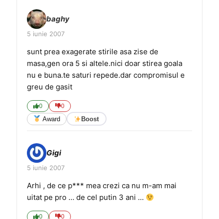
baghy
5 iunie 2007
sunt prea exagerate stirile asa zise de
masa,gen ora 5 si altele.nici doar stirea goala
nu e buna.te saturi repede.dar compromisul e
greu de gasit
0
0
Award
Boost
Gigi
5 iunie 2007
Arhi , de ce p*** mea crezi ca nu m-am mai
uitat pe pro … de cel putin 3 ani …
0
0