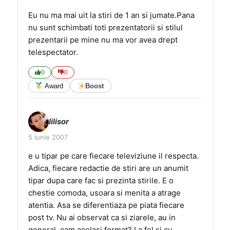
Eu nu ma mai uit la stiri de 1 an si jumate.Pana
nu sunt schimbati toti prezentatorii si stilul
prezentarii pe mine nu ma vor avea drept
telespectator.
0
0
Award
Boost
lilisor
5 iunie 2007
e u tipar pe care fiecare televiziune il respecta.
Adica, fiecare redactie de stiri are un anumit
tipar dupa care fac si prezinta stirile. E o
chestie comoda, usoara si menita a atrage
atentia. Asa se diferentiaza pe piata fiecare
post tv. Nu ai observat ca si ziarele, au in
general, cam acelasi format? La fel si cu