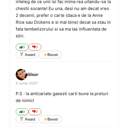
inteleg de ce unii isi fac inima rea uitandu-se la
chestii socante! Eu una, desi nu am decat vreo
2 decenii, prefer o carte (daca e de la Anne
Rice sau Dickens e si mai bine) decat sa stau in
fata tembelizorului si sa ma las influentata de
stiri.
0
0
Award
Boost
lilisor
5 iunie 2007
P.S : la anticariate gasesti carti bune la preturi
de nimic!
0
0
Award
Boost