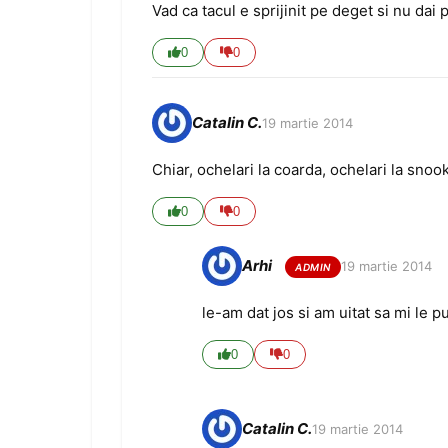
Vad ca tacul e sprijinit pe deget si nu dai 
0
0
Catalin C.
19 martie 2014
Chiar, ochelari la coarda, ochelari la snoo
0
0
Arhi
19 martie 2014
le-am dat jos si am uitat sa mi le p
0
0
Catalin C.
19 martie 2014