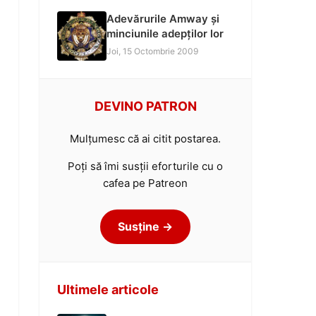
Adevărurile Amway și
minciunile adepților lor
Joi, 15 Octombrie 2009
DEVINO PATRON
Mulțumesc că ai citit postarea.
Poți să îmi susții eforturile cu o
cafea pe Patreon
Susține →
Ultimele articole