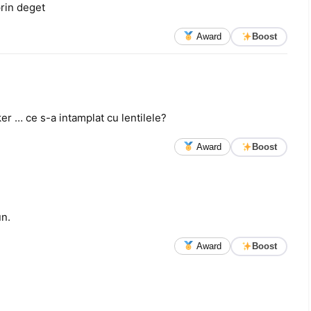
prin deget
Award
Boost
ker … ce s-a intamplat cu lentilele?
Award
Boost
un.
Award
Boost