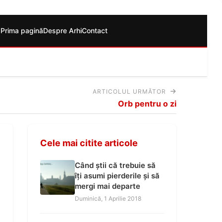
Prima pagină
Despre Arhi
Contact
ARTICOLUL URMĂTOR
Orb pentru o zi
Cele mai citite articole
Când știi că trebuie să
îți asumi pierderile și să
mergi mai departe
Duminică, 1 Aprilie 2018