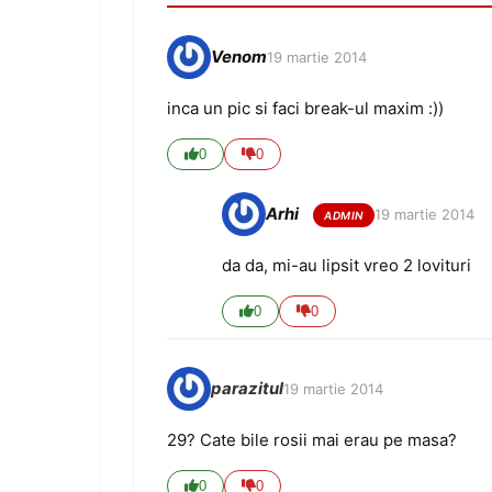
Venom
19 martie 2014
inca un pic si faci break-ul maxim :))
0
0
Arhi
19 martie 2014
da da, mi-au lipsit vreo 2 lovituri
0
0
parazitul
19 martie 2014
29? Cate bile rosii mai erau pe masa?
0
0