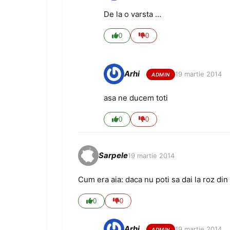
De la o varsta …
0
0
Arhi
19 martie 2014
asa ne ducem toti
0
0
Sarpele
19 martie 2014
Cum era aia: daca nu poti sa dai la roz din
0
0
Arhi
19 martie 2014