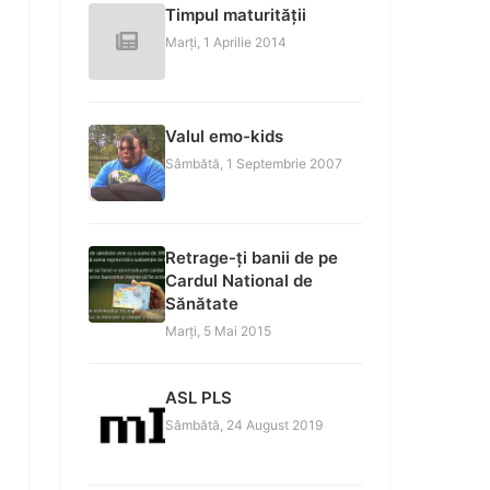
Timpul maturității
Marți, 1 Aprilie 2014
Valul emo-kids
Sâmbătă, 1 Septembrie 2007
Retrage-ți banii de pe
Cardul National de
Sănătate
Marți, 5 Mai 2015
ASL PLS
Sâmbătă, 24 August 2019