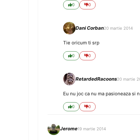
0
0
Dani Corban
20 martie 2014
Tie oricum ti srp
0
0
RetardedRacoons
20 martie 2
Eu nu joc ca nu ma pasioneaza si ni
0
0
Jerome
19 martie 2014