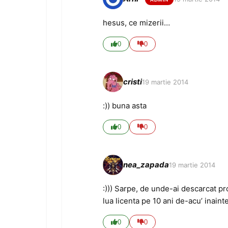
hesus, ce mizerii…
0
0
cristi
19 martie 2014
:)) buna asta
0
0
nea_zapada
19 martie 2014
:))) Sarpe, de unde-ai descarcat p
lua licenta pe 10 ani de-acu’ inainte!
0
0