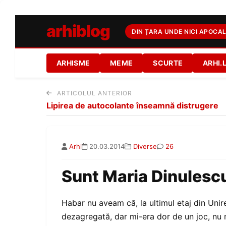
arhiblog
DIN ȚARA UNDE NICI APOCAL
ARHISME
MEME
SCURTE
ARHI.
ARTICOLUL ANTERIOR
Lipirea de autocolante înseamnă distrugere
Arhi
20.03.2014
Diverse
26
Sunt Maria Dinulescu 
Habar nu aveam că, la ultimul etaj din Uni
dezagregată, dar mi-era dor de un joc, nu