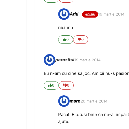
Arhi
19 martie 2014
niciuna
0
0
parazitul
19 martie 2014
Eu n-am cu cine sa joc. Amicii nu-s pasio
0
0
msrp
20 martie 2014
Pacat. E totusi bine ca ne-ai impart
ajute.