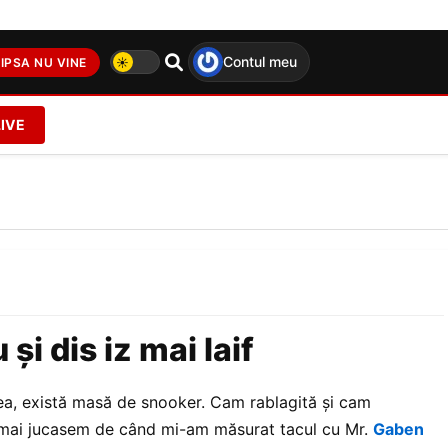
Contul meu
IPSA NU VINE
LIVE
și dis iz mai laif
rea, există masă de snooker. Cam rablagită și cam
 mai jucasem de când mi-am măsurat tacul cu Mr.
Gaben