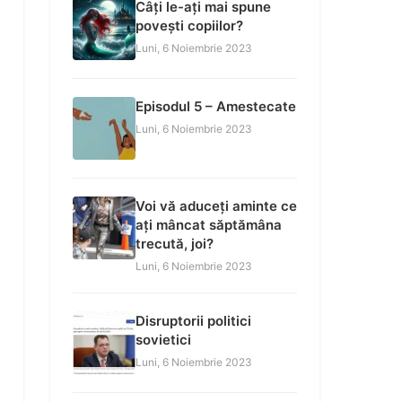
Câți le-ați mai spune
povești copiilor?
Luni, 6 Noiembrie 2023
Episodul 5 – Amestecate
Luni, 6 Noiembrie 2023
Voi vă aduceți aminte ce
ați mâncat săptămâna
trecută, joi?
Luni, 6 Noiembrie 2023
Disruptorii politici
sovietici
Luni, 6 Noiembrie 2023