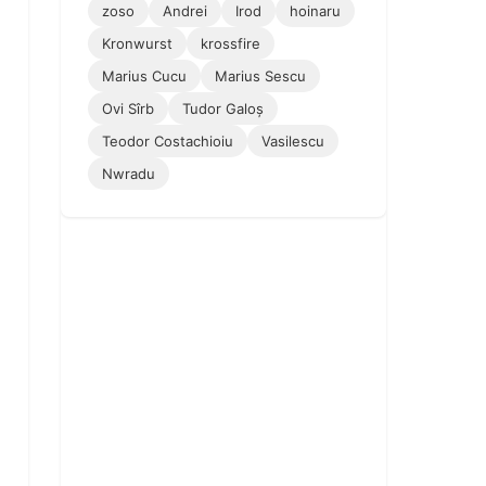
zoso
Andrei
Irod
hoinaru
Kronwurst
krossfire
Marius Cucu
Marius Sescu
Ovi Sîrb
Tudor Galoș
Teodor Costachioiu
Vasilescu
Nwradu