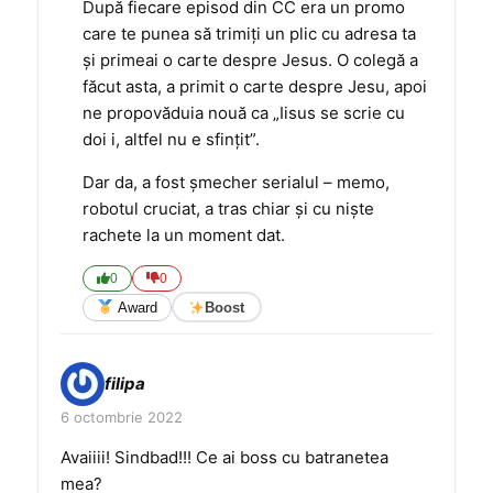
După fiecare episod din CC era un promo
care te punea să trimiți un plic cu adresa ta
și primeai o carte despre Jesus. O colegă a
făcut asta, a primit o carte despre Jesu, apoi
ne propovăduia nouă ca „Iisus se scrie cu
doi i, altfel nu e sfințit”.
Dar da, a fost șmecher serialul – memo,
robotul cruciat, a tras chiar și cu niște
rachete la un moment dat.
0
0
Award
Boost
filipa
6 octombrie 2022
Avaiiii! Sindbad!!! Ce ai boss cu batranetea
mea?