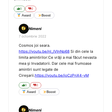
0
0
Award
Boost
Nimeni
7 octombrie 2022
Cosmos joi seara.
https://youtu.be/nl_IVInNp68
Si din cele la
limita amintirilor:Ce vrăji a mai făcut nevasta
mea și Invadatorii. Dar cele mai frumoase
amintiri sunt legate de
Cireșarii.
https://youtu.be/ioCzPnX4-yM
0
0
Award
Boost
Nimeni