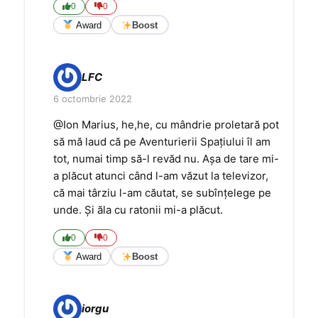
0
0
Award
Boost
LFC
6 octombrie 2022
@Ion Marius, he,he, cu mândrie proletară pot
să mă laud că pe Aventurierii Spațiului îl am
tot, numai timp să-l revăd nu. Așa de tare mi-
a plăcut atunci când l-am văzut la televizor,
că mai târziu l-am căutat, se subînțelege pe
unde. Și ăla cu ratonii mi-a plăcut.
0
0
Award
Boost
iorgu