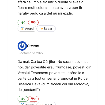
afara ca umbla aia intr o dubita si avea o
floare multicolora…poate avea vreun fir
narativ pedo ca altfel nu mi explic
0
0
Award
Boost
Gustav
6 octombrie 2022
Da mai, Cartea Cărților! Ne cacam acum pe
noi, dar poveștile erau frumoase, povesti din
Vechiul Testament povestite, lăsând la o
parte ca a fost un serial promovat în Ro de
Biserica Ceva (cum ziceau cei din Moldova,
de „sectanti”)
0
0