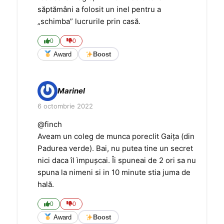
săptămâni a folosit un inel pentru a
„schimba” lucrurile prin casă.
0
0
Award
Boost
Marinel
6 octombrie 2022
@finch
Aveam un coleg de munca poreclit Gaița (din
Padurea verde). Bai, nu putea tine un secret
nici daca îl ìmpușcai. Îi spuneai de 2 ori sa nu
spuna la nimeni si in 10 minute stia juma de
hală.
0
0
Award
Boost