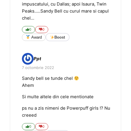
impuscatului, cu Dallas; apoi Isaura, Twin
Peaks…..Sandy Bell cu curul mare si capul
chel…
0
0
Award
Boost
Ppt
7 octombrie 2022
Sandy bell se tunde chel
Ahem
Si multe altele din cele mentionate
ps nu a zis nimeni de Powerpuff girls !? Nu
creeed
0
0