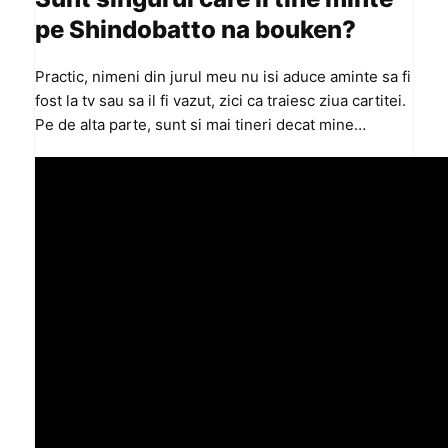
pe Shindobatto na bouken?
Practic, nimeni din jurul meu nu isi aduce aminte sa fi
fost la tv sau sa il fi vazut, zici ca traiesc ziua cartitei.
Pe de alta parte, sunt si mai tineri decat mine…