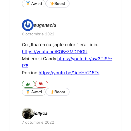
Award
Boost
eugenaciu
6 octombrie 2022
Cu „floarea cu șapte culori” era Lidia…
https://youtu.be/KOB-ZMDDIGU
Mai era si Candy
https://youtu.be/uw3TISY-
lZ8
Perrine
https://youtu.be/1ideHb215Ts
0
0
Award
Boost
jollyca
7 octombrie 2022