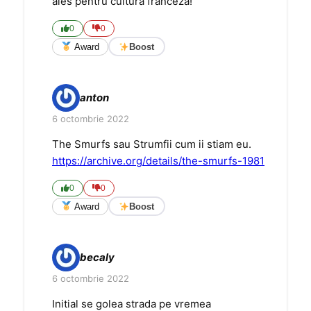
ales pentru cultura franceza!
0
0
Award
Boost
anton
6 octombrie 2022
The Smurfs sau Strumfii cum ii stiam eu.
https://archive.org/details/the-smurfs-1981
0
0
Award
Boost
becaly
6 octombrie 2022
Initial se golea strada pe vremea