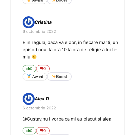
Award
Boost
Cristina
6 octombrie 2022
E in regula, daca va e dor, in fiecare marti, un
episod nou, la ora 10 la ora de religie a lui fi-
miu
0
0
Award
Boost
Alex.D
6 octombrie 2022
@Gustav,nu i vorba ca mi au placut si alea
0
0