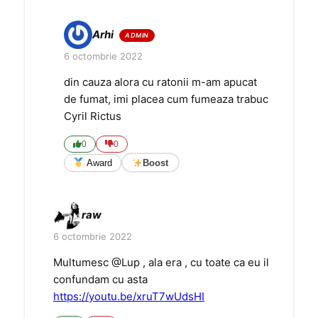
Arhi
6 octombrie 2022
din cauza alora cu ratonii m-am apucat
de fumat, imi placea cum fumeaza trabuc
Cyril Rictus
0
0
Award
Boost
raw
6 octombrie 2022
Multumesc @Lup , ala era , cu toate ca eu il
confundam cu asta
https://youtu.be/xruT7wUdsHI