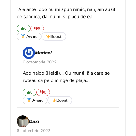
“Alelante” doo nu mi spun nimic, nah, am auzit
de sandica, da, nu mi si placu de ea.
0
0
Award
Boost
Marinel
6 octombrie 2022
Adolhaido (Heidi)… Cu muntii ăia care se
roteau ca pe o minge de plaja…
0
0
Award
Boost
Oaki
6 octombrie 2022