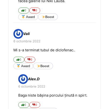
făcea galerie lui Niki Lauda.
0
0
Award
Boost
Vali
6 octombrie 2022
Mi s-a terminat tubul de diclofenac..
0
0
Award
Boost
Alex.D
6 octombrie 2022
Baga niste bășina porcului ținută n spirt.
0
0