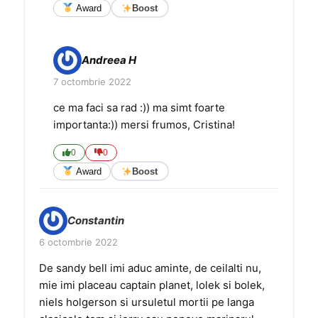
Award
Boost
Andreea H
7 octombrie 2022
ce ma faci sa rad :)) ma simt foarte
importanta:)) mersi frumos, Cristina!
0
0
Award
Boost
Constantin
6 octombrie 2022
De sandy bell imi aduc aminte, de ceilalti nu,
mie imi placeau captain planet, lolek si bolek,
niels holgerson si ursuletul mortii pe langa