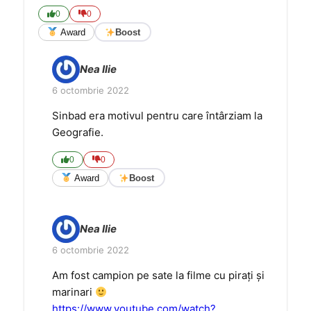
0
0
Award
Boost
Nea Ilie
6 octombrie 2022
Sinbad era motivul pentru care întârziam la
Geografie.
0
0
Award
Boost
Nea Ilie
6 octombrie 2022
Am fost campion pe sate la filme cu pirați și
marinari
https://www.youtube.com/watch?