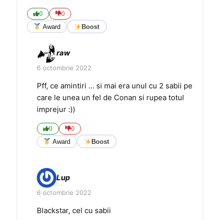
0
0
Award
Boost
raw
6 octombrie 2022
Pff, ce amintiri … si mai era unul cu 2 sabii pe
care le unea un fel de Conan si rupea totul
imprejur :))
0
0
Award
Boost
Lup
6 octombrie 2022
Blackstar, cel cu sabii