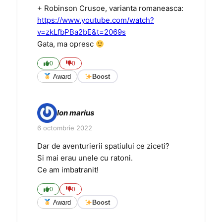
+ Robinson Crusoe, varianta romaneasca:
https://www.youtube.com/watch?
v=zkLfbPBa2bE&t=2069s
Gata, ma opresc
0
0
Award
Boost
Ion marius
6 octombrie 2022
Dar de aventurierii spatiului ce ziceti?
Si mai erau unele cu ratoni.
Ce am imbatranit!
0
0
Award
Boost