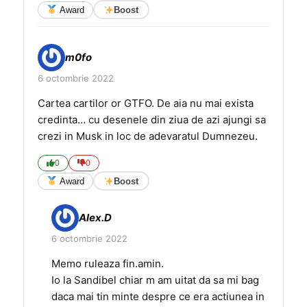
Award
Boost
m0fo
6 octombrie 2022
Cartea cartilor or GTFO. De aia nu mai exista
credinta… cu desenele din ziua de azi ajungi sa
crezi in Musk in loc de adevaratul Dumnezeu.
0
0
Award
Boost
Alex.D
6 octombrie 2022
Memo ruleaza fin.amin.
Io la Sandibel chiar m am uitat da sa mi bag
daca mai tin minte despre ce era actiunea in