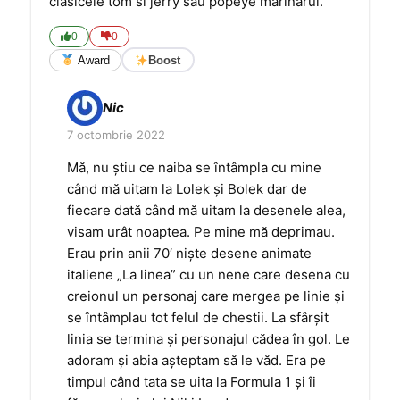
clasicele tom si jerry sau popeye marinarul.
0
0
Award
Boost
Nic
7 octombrie 2022
Mă, nu știu ce naiba se întâmpla cu mine
când mă uitam la Lolek și Bolek dar de
fiecare dată când mă uitam la desenele alea,
visam urât noaptea. Pe mine mă deprimau.
Erau prin anii 70′ niște desene animate
italiene „La linea” cu un nene care desena cu
creionul un personaj care mergea pe linie și
se întâmplau tot felul de chestii. La sfârșit
linia se termina și personajul cădea în gol. Le
adoram și abia așteptam să le văd. Era pe
timpul când tata se uita la Formula 1 și îi