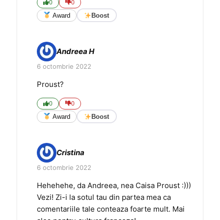
0
0
Award
Boost
Andreea H
6 octombrie 2022
Proust?
0
0
Award
Boost
Cristina
6 octombrie 2022
Hehehehe, da Andreea, nea Caisa Proust :)))
Vezi! Zi-i la sotul tau din partea mea ca
comentariile tale conteaza foarte mult. Mai