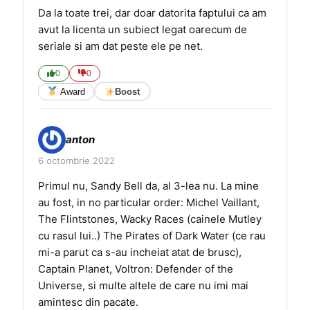
Da la toate trei, dar doar datorita faptului ca am
avut la licenta un subiect legat oarecum de
seriale si am dat peste ele pe net.
0
0
Award
Boost
anton
6 octombrie 2022
Primul nu, Sandy Bell da, al 3-lea nu. La mine
au fost, in no particular order: Michel Vaillant,
The Flintstones, Wacky Races (cainele Mutley
cu rasul lui..) The Pirates of Dark Water (ce rau
mi-a parut ca s-au incheiat atat de brusc),
Captain Planet, Voltron: Defender of the
Universe, si multe altele de care nu imi mai
amintesc din pacate.