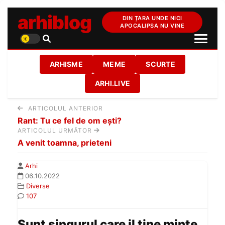
arhiblog
DIN ȚARA UNDE NICI
APOCALIPSA NU VINE
ARHISME
MEME
SCURTE
ARHI.LIVE
ARTICOLUL ANTERIOR
Rant: Tu ce fel de om ești?
ARTICOLUL URMĂTOR
A venit toamna, prieteni
Arhi
06.10.2022
Diverse
107
Sunt singurul care il tine minte