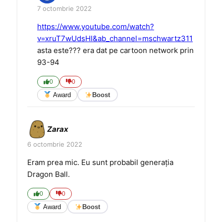
7 octombrie 2022
https://www.youtube.com/watch?
v=xruT7wUdsHI&ab_channel=mschwartz311
asta este??? era dat pe cartoon network prin
93-94
0
0
Award
Boost
Zarax
6 octombrie 2022
Eram prea mic. Eu sunt probabil generația
Dragon Ball.
0
0
Award
Boost