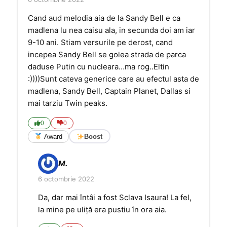
Cand aud melodia aia de la Sandy Bell e ca
madlena lu nea caisu ala, in secunda doi am iar
9-10 ani. Stiam versurile pe derost, cand
incepea Sandy Bell se golea strada de parca
daduse Putin cu nucleara…ma rog..Eltin
:))))Sunt cateva generice care au efectul asta de
madlena, Sandy Bell, Captain Planet, Dallas si
mai tarziu Twin peaks.
0
0
Award
Boost
M.
6 octombrie 2022
Da, dar mai întâi a fost Sclava Isaura! La fel,
la mine pe uliță era pustiu în ora aia.