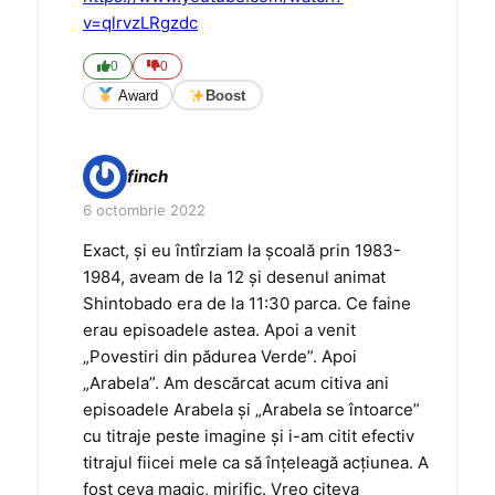
v=qlrvzLRgzdc
0
0
Award
Boost
finch
6 octombrie 2022
Exact, și eu întîrziam la școală prin 1983-
1984, aveam de la 12 și desenul animat
Shintobado era de la 11:30 parca. Ce faine
erau episoadele astea. Apoi a venit
„Povestiri din pădurea Verde”. Apoi
„Arabela”. Am descărcat acum citiva ani
episoadele Arabela și „Arabela se întoarce”
cu titraje peste imagine și i-am citit efectiv
titrajul fiicei mele ca să înțeleagă acțiunea. A
fost ceva magic, mirific. Vreo citeva