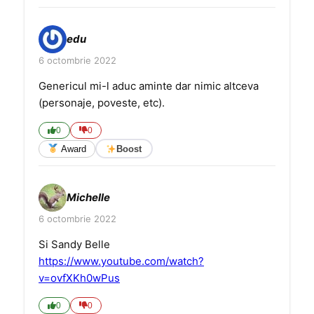
edu
6 octombrie 2022
Genericul mi-l aduc aminte dar nimic altceva
(personaje, poveste, etc).
0
0
Award
Boost
Michelle
6 octombrie 2022
Si Sandy Belle
https://www.youtube.com/watch?
v=ovfXKh0wPus
0
0