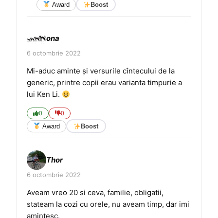
Award
Boost
ona
6 octombrie 2022
Mi-aduc aminte și versurile cîntecului de la
generic, printre copii erau varianta timpurie a
lui Ken Li.
0
0
Award
Boost
Thor
6 octombrie 2022
Aveam vreo 20 si ceva, familie, obligatii,
stateam la cozi cu orele, nu aveam timp, dar imi
amintesc.