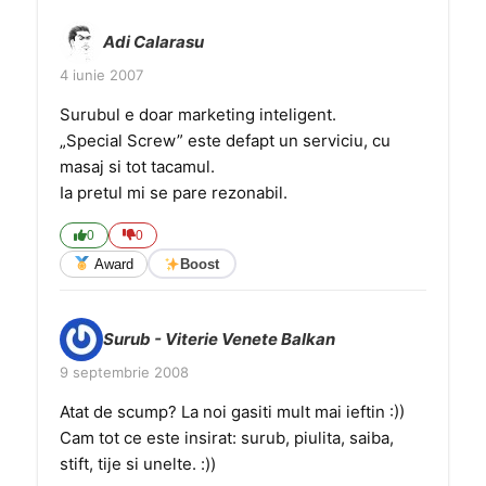
Adi Calarasu
4 iunie 2007
Surubul e doar marketing inteligent.
„Special Screw” este defapt un serviciu, cu
masaj si tot tacamul.
Ia pretul mi se pare rezonabil.
0
0
Award
Boost
Surub - Viterie Venete Balkan
9 septembrie 2008
Atat de scump? La noi gasiti mult mai ieftin :))
Cam tot ce este insirat: surub, piulita, saiba,
stift, tije si unelte. :))