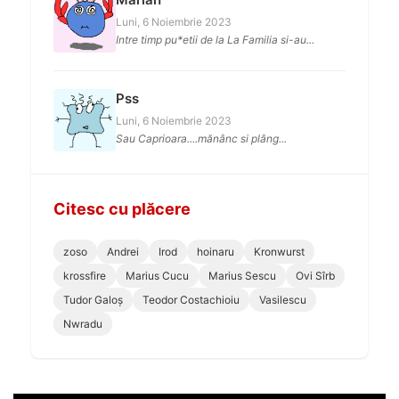
Luni, 6 Noiembrie 2023
Intre timp pu*etii de la La Familia si-au...
Pss
Luni, 6 Noiembrie 2023
Sau Caprioara....mănânc si plâng...
Citesc cu plăcere
zoso
Andrei
Irod
hoinaru
Kronwurst
krossfire
Marius Cucu
Marius Sescu
Ovi Sîrb
Tudor Galoș
Teodor Costachioiu
Vasilescu
Nwradu