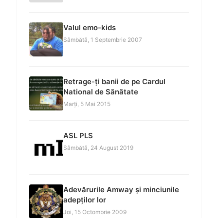
Valul emo-kids
Sâmbătă, 1 Septembrie 2007
Retrage-ți banii de pe Cardul
National de Sănătate
Marți, 5 Mai 2015
ASL PLS
Sâmbătă, 24 August 2019
Adevărurile Amway și minciunile
adepților lor
Joi, 15 Octombrie 2009