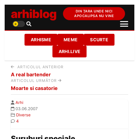
arhiblog
DIN ȚARA UNDE NICI
APOCALIPSA NU VINE
ARHISME
MEME
SCURTE
ARHI.LIVE
ARTICOLUL ANTERIOR
A real bartender
ARTICOLUL URMĂTOR
Moarte si casatorie
Arhi
03.06.2007
Diverse
4
Suruburi speciale