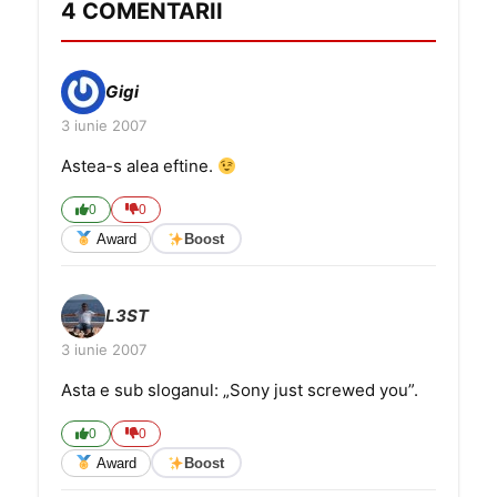
4 COMENTARII
Gigi
3 iunie 2007
Astea-s alea eftine.
0
0
Award
Boost
L3ST
3 iunie 2007
Asta e sub sloganul: „Sony just screwed you”.
0
0
Award
Boost