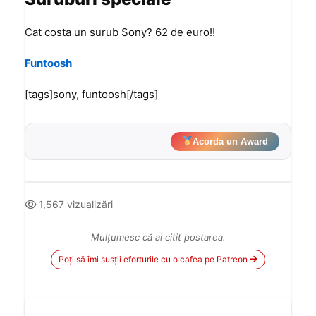
Cat costa un surub Sony? 62 de euro!!
Funtoosh
[tags]sony, funtoosh[/tags]
Acorda un Award
1,567 vizualizări
Mulțumesc că ai citit postarea.
Poți să îmi susții eforturile cu o cafea pe Patreon