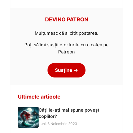
DEVINO PATRON
Mulțumesc că ai citit postarea.
Poți să îmi susții eforturile cu o cafea pe
Patreon
Susține →
Ultimele articole
Câți le-ați mai spune povești
copiilor?
Luni, 6 Noiembrie 2023