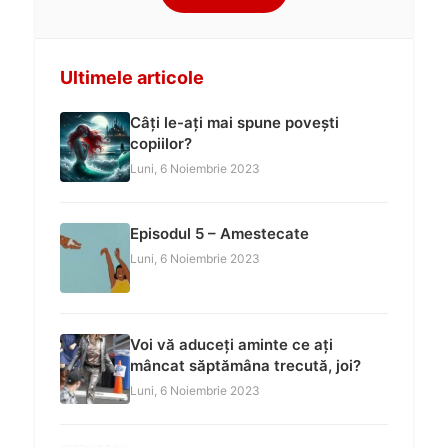
Ultimele articole
Câți le-ați mai spune povești
copiilor?
Luni, 6 Noiembrie 2023
Episodul 5 – Amestecate
Luni, 6 Noiembrie 2023
Voi vă aduceți aminte ce ați
mâncat săptămâna trecută, joi?
Luni, 6 Noiembrie 2023