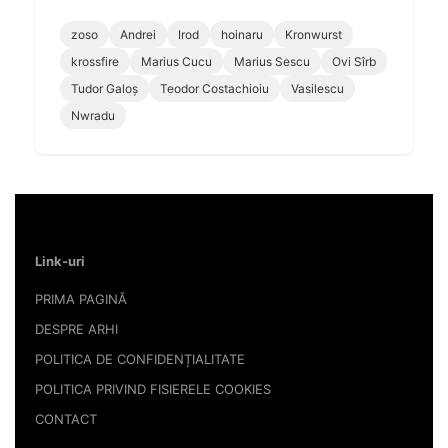
zoso
Andrei
Irod
hoinaru
Kronwurst
krossfire
Marius Cucu
Marius Sescu
Ovi Sîrb
Tudor Galoș
Teodor Costachioiu
Vasilescu
Nwradu
Link-uri
PRIMA PAGINĂ
DESPRE ARHI
POLITICA DE CONFIDENȚIALITATE
POLITICA PRIVIND FISIERELE COOKIES
CONTACT