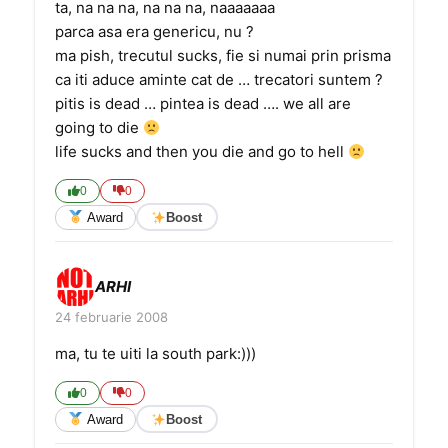
ta, na na na, na na na, naaaaaaa
parca asa era genericu, nu ?
ma pish, trecutul sucks, fie si numai prin prisma
ca iti aduce aminte cat de … trecatori suntem ?
pitis is dead … pintea is dead …. we all are
going to die
life sucks and then you die and go to hell
0
0
Award
Boost
ARHI
24 februarie 2008
ma, tu te uiti la south park:)))
0
0
Award
Boost