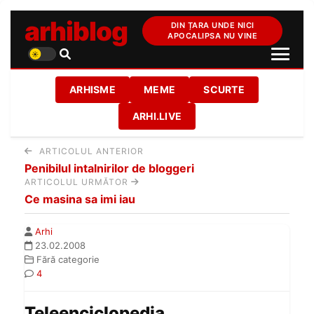
arhiblog
DIN ȚARA UNDE NICI
APOCALIPSA NU VINE
ARHISME
MEME
SCURTE
ARHI.LIVE
ARTICOLUL ANTERIOR
Penibilul intalnirilor de bloggeri
ARTICOLUL URMĂTOR
Ce masina sa imi iau
Arhi
23.02.2008
Fără categorie
4
Teleenciclopedia