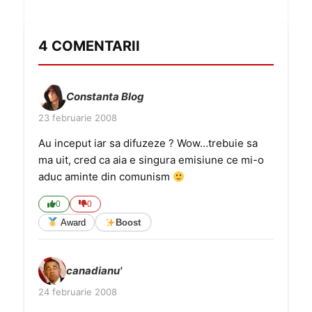
4 COMENTARII
Constanta Blog
23 februarie 2008
Au inceput iar sa difuzeze ? Wow…trebuie sa
ma uit, cred ca aia e singura emisiune ce mi-o
aduc aminte din comunism
0
0
Award
Boost
canadianu'
24 februarie 2008