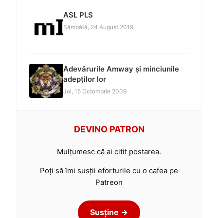
ASL PLS
Sâmbătă, 24 August 2019
Adevărurile Amway și minciunile
adepților lor
Joi, 15 Octombrie 2009
DEVINO PATRON
Mulțumesc că ai citit postarea.
Poți să îmi susții eforturile cu o cafea pe
Patreon
Susține →