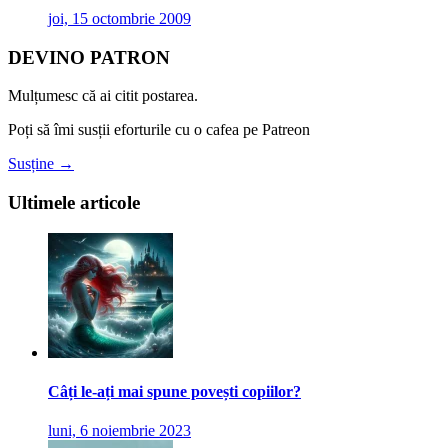
joi, 15 octombrie 2009
DEVINO PATRON
Mulțumesc că ai citit postarea.
Poți să îmi susții eforturile cu o cafea pe Patreon
Susține →
Ultimele articole
Câți le-ați mai spune povești copiilor?
luni, 6 noiembrie 2023