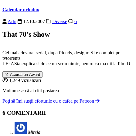
Calendar ortodox
Arhi
12.10.2007
Diverse
6
That 70’s Show
Cel mai adevarat serial, dupa friends, desigur. SI e complet pe
tvtorrents.
LE: ASta explica si de ce nu scriu nimic, pentru ca ma uit la film:D
🏅
Acorda un Award
1,249 vizualizări
Mulțumesc că ai citit postarea.
Poți să îmi susții eforturile cu o cafea pe Patreon
6 COMENTARII
Mirela