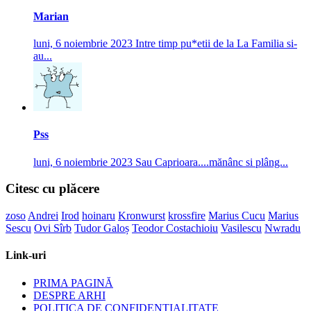
Marian
luni, 6 noiembrie 2023
Intre timp pu*etii de la La Familia si-
au...
Pss
luni, 6 noiembrie 2023
Sau Caprioara....mănânc si plâng...
Citesc cu plăcere
zoso
Andrei
Irod
hoinaru
Kronwurst
krossfire
Marius Cucu
Marius
Sescu
Ovi Sîrb
Tudor Galoș
Teodor Costachioiu
Vasilescu
Nwradu
Link-uri
PRIMA PAGINĂ
DESPRE ARHI
POLITICA DE CONFIDENȚIALITATE