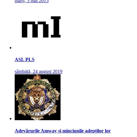
marți, 5 mai 2015
ASL PLS
sâmbătă, 24 august 2019
Adevărurile Amway și minciunile adepților lor