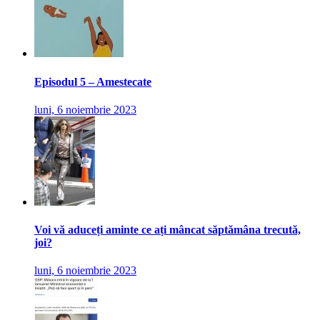
Episodul 5 – Amestecate
luni, 6 noiembrie 2023
Voi vă aduceți aminte ce ați mâncat săptămâna trecută,
joi?
luni, 6 noiembrie 2023