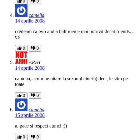
0
0
camelia
14 aprilie 2008
credeam ca two and a half men e mai potrivit decat friends…
🙂
0
0
ARHI
14 aprilie 2008
camelia, acum ne uitam la sezonul cinci:)) deci, le stim pe
toate
0
0
camelia
15 aprilie 2008
a, pace si respect atunci :))
0
0