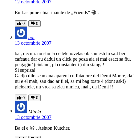
12 octombrie 2007
Eu l-as pune chiar inainte de „Friends” 😀 .
0
0
adi
13 octombrie 2007
bai, deciiii. nu stiu la ce telenovelas obisnuiesti tu sa-t bei
cafeaua dar eu dadui un click pe poza aia si mai esact sa fiu,
pe gagiu’ (ciutanu, pt constanteni ) din stanga!
Si supriza!
Gadjo dilo seamana aparent cu futadore del Demi Moore, da’
nu e el mah, sau dac-ar fi el, sa-mi bag toate 4 (dont ask!)
picioarele, nu vrea sa zica nimica, mah, da Demi !!
0
0
Mirela
13 octombrie 2007
Ba el e 😀 , Ashton Kutcher.