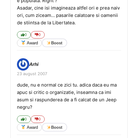
e populata. Right ?
Asadar, cine isi imagineaza altfel ori e prea naiv
ori, cum ziceam… pasarile calatoare si oamenii
de stiintsa de la Libertatea.
0
0
Award
Boost
Arhi
23 august 2007
dude, nu e normal ce zici tu. adica daca eu ma
apuc si critic o organizatie, inseamna ca imi
asum si raspunderea de a fi calcat de un Jeep
negru?
0
0
Award
Boost