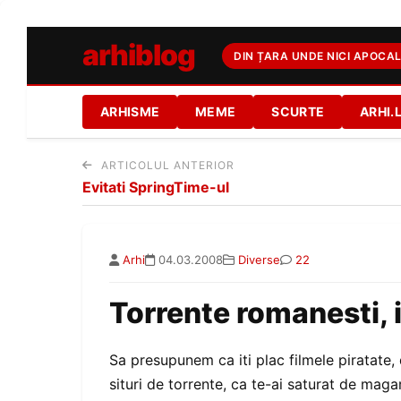
arhiblog
DIN ȚARA UNDE NICI APOCAL
ARHISME
MEME
SCURTE
ARHI.
ARTICOLUL ANTERIOR
Evitati SpringTime-ul
Arhi
04.03.2008
Diverse
22
Torrente romanesti, id
Sa presupunem ca iti plac filmele piratate, 
situri de torrente, ca te-ai saturat de mag