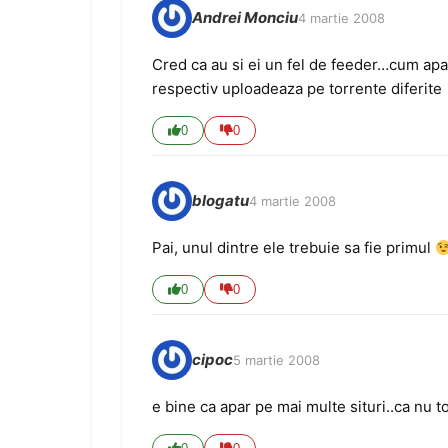
Andrei Monciu
4 martie 2008
Cred ca au si ei un fel de feeder…cum apare
respectiv uploadeaza pe torrente diferite
0
0
blogatu
4 martie 2008
Pai, unul dintre ele trebuie sa fie primul
0
0
cipoc
5 martie 2008
e bine ca apar pe mai multe situri..ca nu t