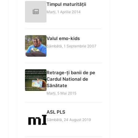
Timpul maturității
Marți, 1 Aprilie 2014
Valul emo-kids
Sâmbătă, 1 Septembrie 2007
Retrage-ți banii de pe
Cardul National de
Sănătate
Marți, 5 Mai 2015
ASL PLS
Sâmbătă, 24 August 2019