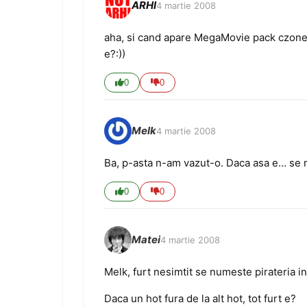
ARHI
4 martie 2008
aha, si cand apare MegaMovie pack czone p
e?:))
0
0
Melk
4 martie 2008
Ba, p-asta n-am vazut-o. Daca asa e… se 
0
0
Matei
4 martie 2008
Melk, furt nesimtit se numeste pirateria in
Daca un hot fura de la alt hot, tot furt e?