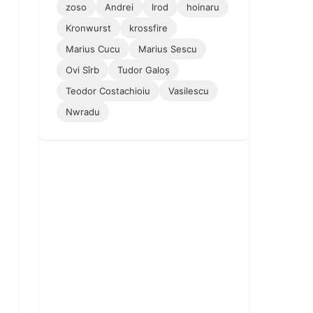
zoso
Andrei
Irod
hoinaru
Kronwurst
krossfire
Marius Cucu
Marius Sescu
Ovi Sîrb
Tudor Galoș
Teodor Costachioiu
Vasilescu
Nwradu