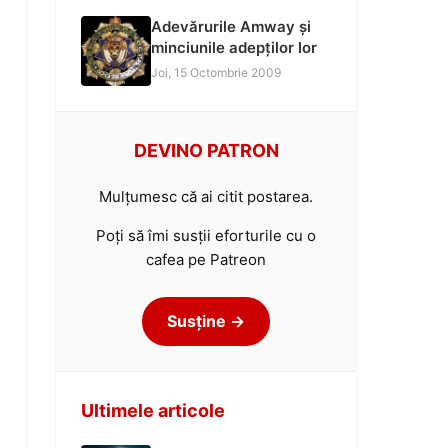
Adevărurile Amway și
minciunile adepților lor
Joi, 15 Octombrie 2009
DEVINO PATRON
Mulțumesc că ai citit postarea.
Poți să îmi susții eforturile cu o
cafea pe Patreon
Susține →
Ultimele articole