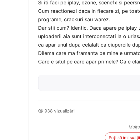
Si iti faci pe iplay, czone, scenefx si peersr
Cum reactionezi daca in fiecare zi, pe toate 
programe, crackuri sau warez.
Dar stii cum? Identic. Daca apare pe iplay u
uploaderii aia sunt interconectati la o uria
ca apar unul dupa celalalt ca ciupercile du
Dilema care ma framanta pe mine e urmato
Care e situl pe care apar primele? Ca e cla
938 vizualizări
Mulțu
Poți să îmi susț