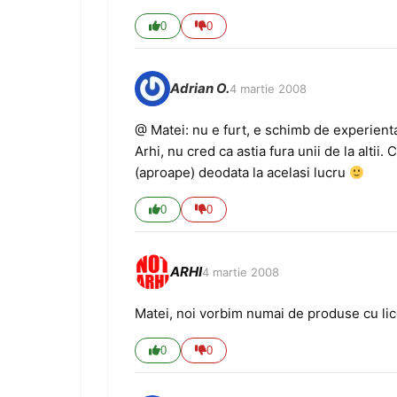
0
0
Adrian O.
4 martie 2008
@ Matei: nu e furt, e schimb de experienta
Arhi, nu cred ca astia fura unii de la altii
(aproape) deodata la acelasi lucru
0
0
ARHI
4 martie 2008
Matei, noi vorbim numai de produse cu licent
0
0