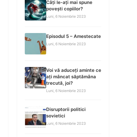
Câți le-ați mai spune
povești copiilor?
Luni, 6 Noiembrie 2023
Episodul 5 – Amestecate
Luni, 6 Noiembrie 2023
Voi vă aduceți aminte ce
ați mâncat săptămâna
trecută, joi?
Luni, 6 Noiembrie 2023
Disruptorii politici
sovietici
Luni, 6 Noiembrie 2023