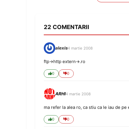
22 COMENTARII
alexis
4 martie 2008
ftp->http extern->.ro
0
0
ARHI
4 martie 2008
ma refer la alea ro, ca stiu ca le iau de pe 
0
0