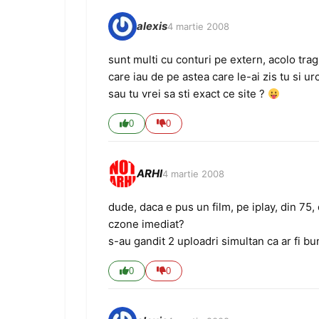
alexis
4 martie 2008
sunt multi cu conturi pe extern, acolo trag 
care iau de pe astea care le-ai zis tu si u
sau tu vrei sa sti exact ce site ?
0
0
ARHI
4 martie 2008
dude, daca e pus un film, pe iplay, din 7
czone imediat?
s-au gandit 2 uploadri simultan ca ar fi bun
0
0