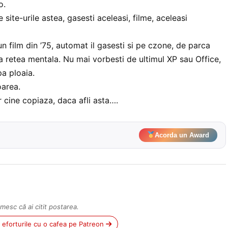
o.
site-urile astea, gasesti aceleasi, filme, aceleasi
n film din ’75, automat il gasesti si pe czone, de parca
sa retea mentala. Nu mai vorbesti de ultimul XP sau Office,
pa ploaia.
area.
r cine copiaza, daca afli asta….
Acorda un Award
mesc că ai citit postarea.
ii eforturile cu o cafea pe Patreon