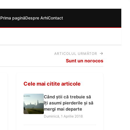
Prima pagină
Despre Arhi
Contact
ARTICOLUL URMĂTOR
Sunt un norocos
Cele mai citite articole
Când știi că trebuie să
îți asumi pierderile și să
mergi mai departe
Duminică, 1 Aprilie 2018