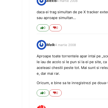
alexis
4 martie 2008
daca ei trag simultan de pe X tracker exte
sau aproape simultan…
0
0
Melk
4 martie 2008
Aproape toate torrentele apar intai pe „sce
le iau de acolo si le pun si la ei pe site,
aceleasi chestii peste tot. Mai sunt si rel
e, dar mai rar.
Oricum, e bine sa te inregistrezi pe doua-t
0
0