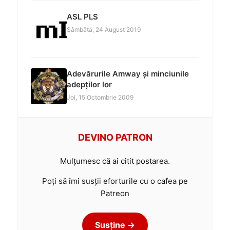
ASL PLS
Sâmbătă, 24 August 2019
Adevărurile Amway și minciunile
adepților lor
Joi, 15 Octombrie 2009
DEVINO PATRON
Mulțumesc că ai citit postarea.
Poți să îmi susții eforturile cu o cafea pe
Patreon
Susține →