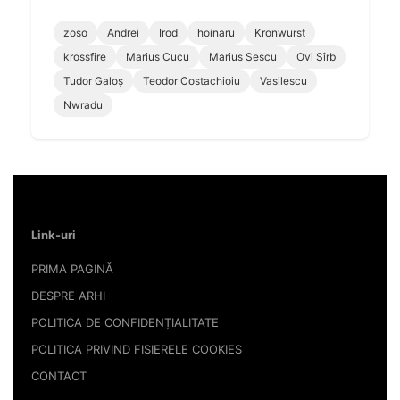
zoso
Andrei
Irod
hoinaru
Kronwurst
krossfire
Marius Cucu
Marius Sescu
Ovi Sîrb
Tudor Galoș
Teodor Costachioiu
Vasilescu
Nwradu
Link-uri
PRIMA PAGINĂ
DESPRE ARHI
POLITICA DE CONFIDENȚIALITATE
POLITICA PRIVIND FISIERELE COOKIES
CONTACT