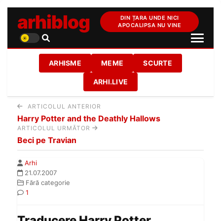
arhiblog
DIN ȚARA UNDE NICI
APOCALIPSA NU VINE
ARHISME
MEME
SCURTE
ARHI.LIVE
ARTICOLUL ANTERIOR
Harry Potter and the Deathly Hallows
ARTICOLUL URMĂTOR
Beci pe Travian
Arhi
21.07.2007
Fără categorie
1
Traducere Harry Potter