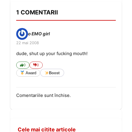
1 COMENTARII
o EMO girl
22 mai 2008
dude, shut up your fucking mouth!
0
0
Award
Boost
Comentariile sunt închise.
Cele mai citite articole