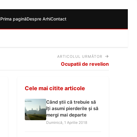
Prima pagină
Despre Arhi
Contact
ARTICOLUL URMĂTOR
Ocupatii de revelion
Cele mai citite articole
Când știi că trebuie să
îți asumi pierderile și să
mergi mai departe
Duminică, 1 Aprilie 2018