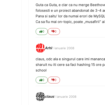
Guta ca Guta, e clar ca nu merge Beethove
folosesti e un proiect abandonat de 3-4 a
Pana si saitu’ lor da numai erori de MySQL
Ca sa fiu mai on-topic, poate „musafirii” ai
0
0
Arhi
1 ianuarie 2008
claus, odc ala e singurul care imi mananca 
sharuit nu iti cere sa faci hashing 15 ore 
school
0
0
claus
1 ianuarie 2008