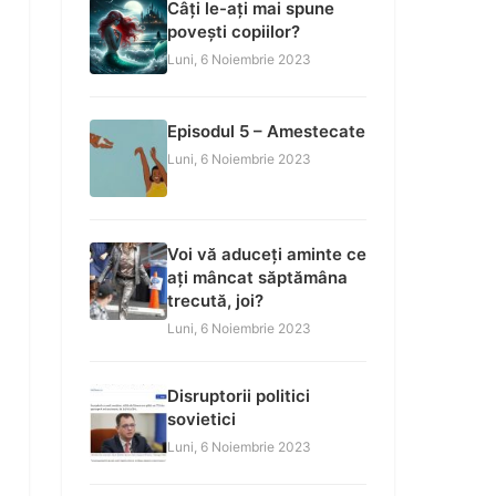
Câți le-ați mai spune
povești copiilor?
Luni, 6 Noiembrie 2023
Episodul 5 – Amestecate
Luni, 6 Noiembrie 2023
Voi vă aduceți aminte ce
ați mâncat săptămâna
trecută, joi?
Luni, 6 Noiembrie 2023
Disruptorii politici
sovietici
Luni, 6 Noiembrie 2023