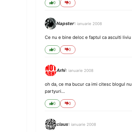
0
0
Napster
1 ianuarie 2008
Ce nu e bine deloc e faptul ca asculti livi
0
0
Arhi
1 ianuarie 2008
oh da, ce ma bucur ca imi citesc blogul n
partyuri…
0
0
claus
1 ianuarie 2008