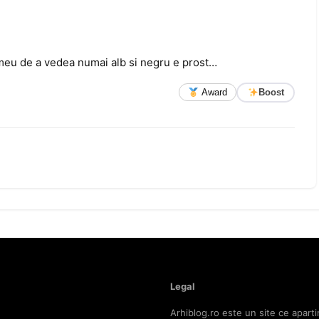
l meu de a vedea numai alb si negru e prost…
Award
Boost
Legal
Arhiblog.ro este un site ce aparti