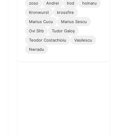
zoso
Andrei
Irod
hoinaru
Kronwurst
krossfire
Marius Cucu
Marius Sescu
Ovi Sîrb
Tudor Galoș
Teodor Costachioiu
Vasilescu
Nwradu