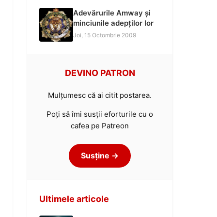
Adevărurile Amway și
minciunile adepților lor
Joi, 15 Octombrie 2009
DEVINO PATRON
Mulțumesc că ai citit postarea.
Poți să îmi susții eforturile cu o
cafea pe Patreon
Susține →
Ultimele articole