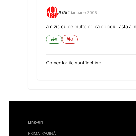
Arhi
2 ianuarie 2008
am zis eu de multe ori ca obiceiul asta a
0
0
Comentariile sunt închise.
Link-uri
PRIMA PAGINĂ