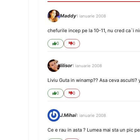
Maddy
1 ianuarie 2008
chefurile incep pe la 10-11, nu cred ca`i ni
0
0
lilisor
1 ianuarie 2008
Liviu Guta in winamp?? Asa ceva asculti? y
0
0
J.Mihai
1 ianuarie 2008
Ce e rau in asta ? Lumea mai sta un pic pe 