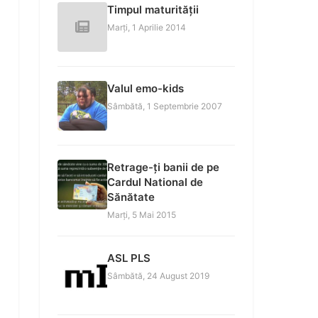
Timpul maturității
Marți, 1 Aprilie 2014
Valul emo-kids
Sâmbătă, 1 Septembrie 2007
Retrage-ți banii de pe
Cardul National de
Sănătate
Marți, 5 Mai 2015
ASL PLS
Sâmbătă, 24 August 2019