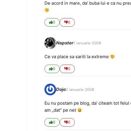
De acord in mare, da’ buba lui e ca nu prea
0
0
Napster
1 ianuarie 2008
Ce va place sa sariti la extreme
0
0
Dojo
2 ianuarie 2008
Eu nu postam pe blog, da’ citeam tot felul 
am „dat” pe net
0
0