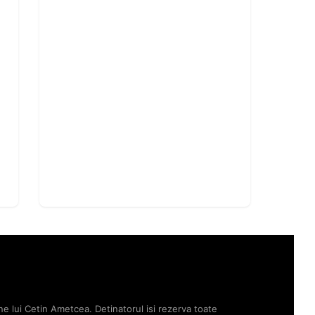
ne lui Cetin Ametcea. Detinatorul isi rezerva toate