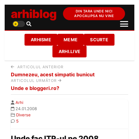
arhiblog
DIN ȚARA UNDE NICI
APOCALIPSA NU VINE
ARHISME
MEME
SCURTE
ARHI.LIVE
ARTICOLUL ANTERIOR
Dumnezeu, acest simpatic bunicut
ARTICOLUL URMĂTOR
Unde e bloggeri.ro?
Arhi
24.01.2008
Diverse
5
Unde fac ITP-ul pe 2008