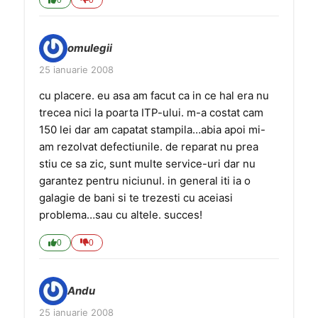
0
0
omulegii
25 ianuarie 2008
cu placere. eu asa am facut ca in ce hal era nu
trecea nici la poarta ITP-ului. m-a costat cam
150 lei dar am capatat stampila…abia apoi mi-
am rezolvat defectiunile. de reparat nu prea
stiu ce sa zic, sunt multe service-uri dar nu
garantez pentru niciunul. in general iti ia o
galagie de bani si te trezesti cu aceiasi
problema…sau cu altele. succes!
0
0
Andu
25 ianuarie 2008