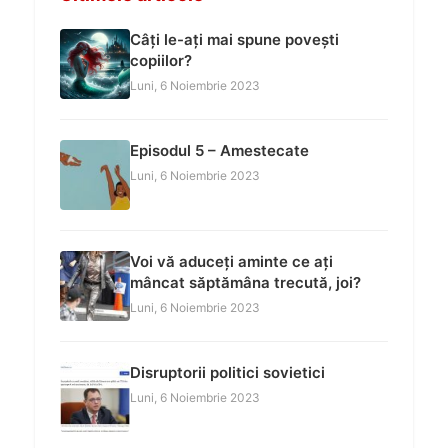
Câți le-ați mai spune povești
copiilor?
Luni, 6 Noiembrie 2023
Episodul 5 – Amestecate
Luni, 6 Noiembrie 2023
Voi vă aduceți aminte ce ați
mâncat săptămâna trecută, joi?
Luni, 6 Noiembrie 2023
Disruptorii politici sovietici
Luni, 6 Noiembrie 2023