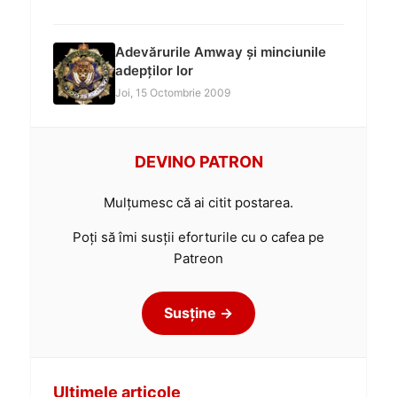
Adevărurile Amway și minciunile
adepților lor
Joi, 15 Octombrie 2009
DEVINO PATRON
Mulțumesc că ai citit postarea.
Poți să îmi susții eforturile cu o cafea pe
Patreon
Susține →
Ultimele articole