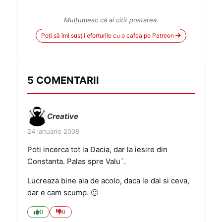
Mulțumesc că ai citit postarea.
Poți să îmi susții eforturile cu o cafea pe Patreon
5 COMENTARII
Creative
24 ianuarie 2008
Poti incerca tot la Dacia, dar la iesire din
Constanta. Palas spre Valu`.
Lucreaza bine aia de acolo, daca le dai si ceva,
dar e cam scump. 🙂
0
0