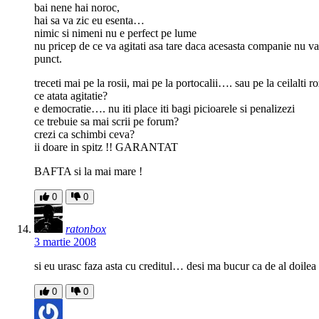
bai nene hai noroc,
hai sa va zic eu esenta…
nimic si nimeni nu e perfect pe lume
nu pricep de ce va agitati asa tare daca acesasta companie nu va
punct.
treceti mai pe la rosii, mai pe la portocalii…. sau pe la ceilalti ro
ce atata agitatie?
e democratie…. nu iti place iti bagi picioarele si penalizezi
ce trebuie sa mai scrii pe forum?
crezi ca schimbi ceva?
ii doare in spitz !! GARANTAT
BAFTA si la mai mare !
0
0
ratonbox
3 martie 2008
si eu urasc faza asta cu creditul… desi ma bucur ca de al doilea
0
0