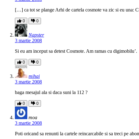
[…] ca tot se plange Arhi de cartela cosmote va zic si eu una: 
0
0
Napster
3 martie 2008
Si eu am inceput sa detest Cosmote. Am ramas cu digimobilu’.
0
0
mihai
3 martie 2008
baga mesajul ala si daca suni la 112 ?
0
0
moa
3 martie 2008
Poti oricand sa renunti la cartele reincarcabile si sa treci pe ab