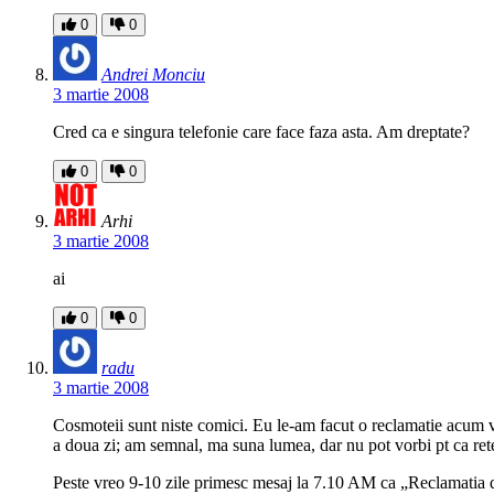
0
0
Andrei Monciu
3 martie 2008
Cred ca e singura telefonie care face faza asta. Am dreptate?
0
0
Arhi
3 martie 2008
ai
0
0
radu
3 martie 2008
Cosmoteii sunt niste comici. Eu le-am facut o reclamatie acum v
a doua zi; am semnal, ma suna lumea, dar nu pot vorbi pt ca ret
Peste vreo 9-10 zile primesc mesaj la 7.10 AM ca „Reclamati