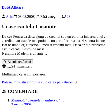
DotA Allstars
Arhi
03.03.2008
Fără categorie
28
Urasc cartela Cosmote
De ce? Pentru ca daca ajung cu creditul sub un euro, la initierea unui
„creditul tau este de mai putin de un euro. Incarca astazi si intra in cu
Bai nesimtitilor, e telefonul meu si creditul meu. Daca ar fi o problema
ascult cacatul vostru de mesaj?
Nesimtire Made in rromania…
🏅
Acorda un Award
1,291 vizualizări
Mulțumesc că ai citit postarea.
Poți să îmi susții eforturile cu o cafea pe Patreon
28 COMENTARII
Minunatul Cosmote at antisocial …
3 martie 2008