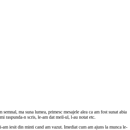
-am semnal, ma suna lumea, primesc mesajele alea ca am fost sunat abia
 raspunda-n scris, le-am dat meil-ul, l-au notat etc.
Mi-am iesit din minti cand am vazut. Imediat cum am ajuns la munca le-