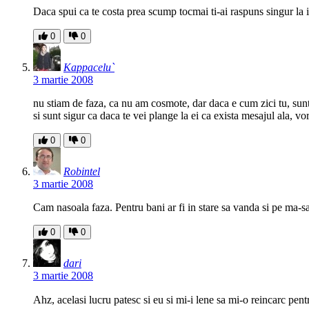
Daca spui ca te costa prea scump tocmai ti-ai raspuns singur la
0
0
Kappacelu`
3 martie 2008
nu stiam de faza, ca nu am cosmote, dar daca e cum zici tu, sunt
si sunt sigur ca daca te vei plange la ei ca exista mesajul ala, vor
0
0
Robintel
3 martie 2008
Cam nasoala faza. Pentru bani ar fi in stare sa vanda si pe ma-sa
0
0
dari
3 martie 2008
Ahz, acelasi lucru patesc si eu si mi-i lene sa mi-o reincarc 