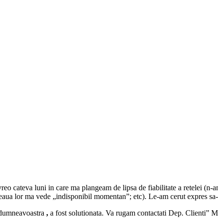
reo cateva luni in care ma plangeam de lipsa de fiabilitate a retelei (n
eaua lor ma vede „indisponibil momentan”; etc). Le-am cerut expres sa-mi
a dumneavoastra
,
a fost solutionata. Va rugam contactati Dep. Clienti” 