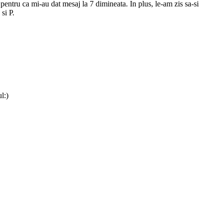
 pentru ca mi-au dat mesaj la 7 dimineata. In plus, le-am zis sa-si
si P.
l:)