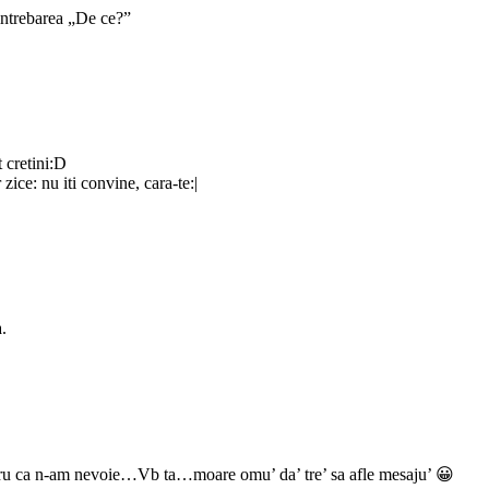
 intrebarea „De ce?”
 cretini:D
 zice: nu iti convine, cara-te:|
.
pentru ca n-am nevoie…Vb ta…moare omu’ da’ tre’ sa afle mesaju’ 😀