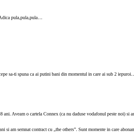
l. Adica pula,pula,pula…
epe sa-ti spuna ca ai putini bani din momentul in care ai sub 2 iepuroi
 8 ani. Aveam o cartela Connex (ca nu daduse vodafonul peste noi) si a
ani si am semnat contract cu „the others”. Sunt momente in care abona