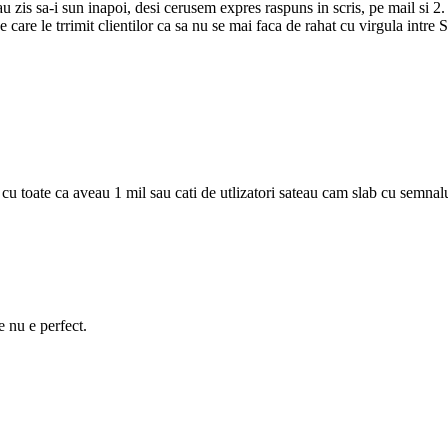
au zis sa-i sun inapoi, desi cerusem expres raspuns in scris, pe mail si 2.
are le trrimit clientilor ca sa nu se mai faca de rahat cu virgula intre S 
cu toate ca aveau 1 mil sau cati de utlizatori sateau cam slab cu semnalu
e nu e perfect.