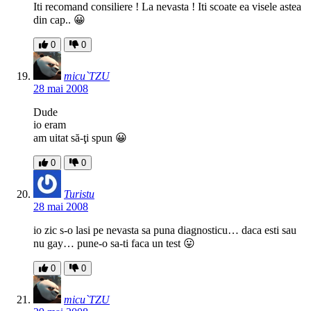
Iti recomand consiliere ! La nevasta ! Iti scoate ea visele astea
din cap.. 😀
0
0
micu`TZU
28 mai 2008
Dude
io eram
am uitat să-ţi spun 😀
0
0
Turistu
28 mai 2008
io zic s-o lasi pe nevasta sa puna diagnosticu… daca esti sau
nu gay… pune-o sa-ti faca un test 😛
0
0
micu`TZU