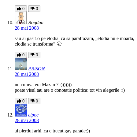
0
0
Bogdan
28 mai 2008
sau ai gasit-o pe elodia. ca sa parafrazam, „elodia nu e moarta,
elodia se transforma” 🙂
0
0
PRiSON
28 mai 2008
nu cumva era Mazare? :)))))))
poate visul tau are o conotatie politica; tot vin alegerile :))
0
0
cipoc
28 mai 2008
ai pierdut arhi..ca e trecut gay parade:))