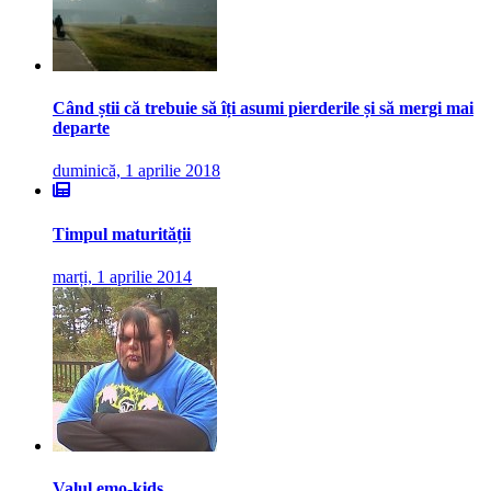
Când știi că trebuie să îți asumi pierderile și să mergi mai
departe
duminică, 1 aprilie 2018
Timpul maturității
marți, 1 aprilie 2014
Valul emo-kids