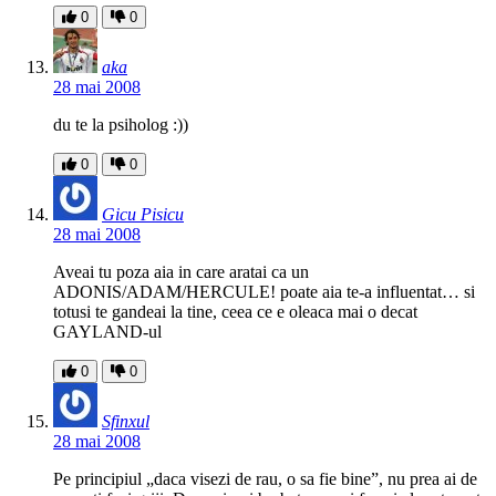
0
0
aka
28 mai 2008
du te la psiholog :))
0
0
Gicu Pisicu
28 mai 2008
Aveai tu poza aia in care aratai ca un
ADONIS/ADAM/HERCULE! poate aia te-a influentat… si
totusi te gandeai la tine, ceea ce e oleaca mai o decat
GAYLAND-ul
0
0
Sfinxul
28 mai 2008
Pe principiul „daca visezi de rau, o sa fie bine”, nu prea ai de