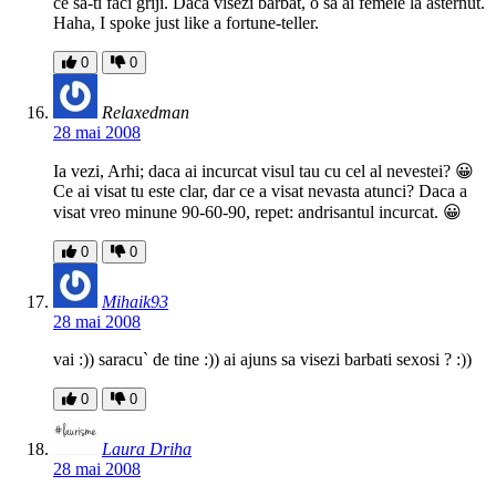
ce sa-ti faci griji. Daca visezi barbat, o sa ai femeie la asternut.
Haha, I spoke just like a fortune-teller.
0
0
Relaxedman
28 mai 2008
Ia vezi, Arhi; daca ai incurcat visul tau cu cel al nevestei? 😀
Ce ai visat tu este clar, dar ce a visat nevasta atunci? Daca a
visat vreo minune 90-60-90, repet: andrisantul incurcat. 😀
0
0
Mihaik93
28 mai 2008
vai :)) saracu` de tine :)) ai ajuns sa visezi barbati sexosi ? :))
0
0
Laura Driha
28 mai 2008