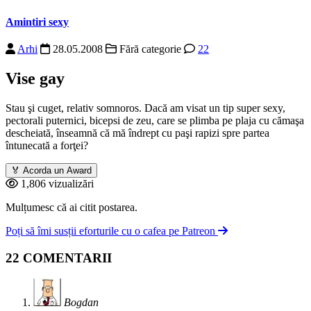
Amintiri sexy
Arhi
28.05.2008
Fără categorie
22
Vise gay
Stau şi cuget, relativ somnoros. Dacă am visat un tip super sexy,
pectorali puternici, bicepsi de zeu, care se plimba pe plaja cu cămaşa
descheiată, înseamnă că mă îndrept cu paşi rapizi spre partea
întunecată a forţei?
🏅
Acorda un Award
1,806 vizualizări
Mulțumesc că ai citit postarea.
Poți să îmi susții eforturile cu o cafea pe Patreon
22 COMENTARII
Bogdan