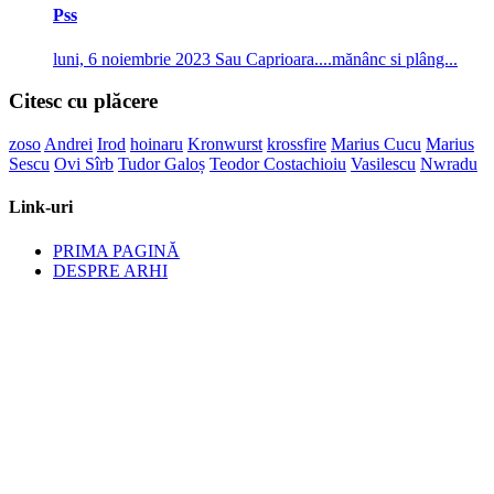
Pss
luni, 6 noiembrie 2023
Sau Caprioara....mănânc si plâng...
Citesc cu plăcere
zoso
Andrei
Irod
hoinaru
Kronwurst
krossfire
Marius Cucu
Marius
Sescu
Ovi Sîrb
Tudor Galoș
Teodor Costachioiu
Vasilescu
Nwradu
Link-uri
PRIMA PAGINĂ
DESPRE ARHI
POLITICA DE CONFIDENȚIALITATE
POLITICA PRIVIND FISIERELE COOKIES
CONTACT
Legal
Arhiblog.ro este un site ce apartine lui Cetin Ametcea. Detinatorul
isi rezerva toate drepturile asupra articolelor publicate pe acest
domeniu de internet, cu exceptia articolelor sau fotografiilor ce sunt
detinute de alte persoane sau publicatii. Orice copiere, reproducere