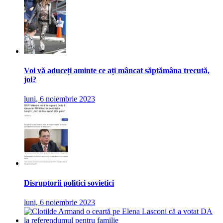
Voi vă aduceți aminte ce ați mâncat săptămâna trecută,
joi?
luni, 6 noiembrie 2023
Disruptorii politici sovietici
luni, 6 noiembrie 2023