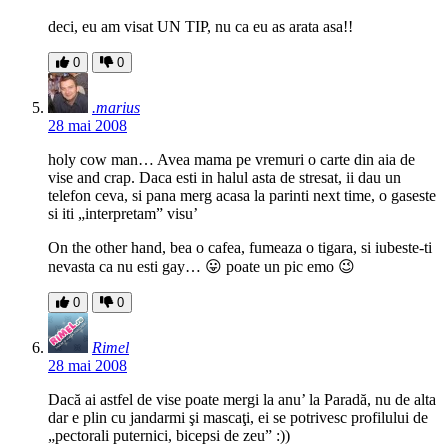
deci, eu am visat UN TIP, nu ca eu as arata asa!!
0
0
.marius
28 mai 2008
holy cow man… Avea mama pe vremuri o carte din aia de
vise and crap. Daca esti in halul asta de stresat, ii dau un
telefon ceva, si pana merg acasa la parinti next time, o gaseste
si iti „interpretam” visu’
On the other hand, bea o cafea, fumeaza o tigara, si iubeste-ti
nevasta ca nu esti gay… 😛 poate un pic emo 😉
0
0
Rimel
28 mai 2008
Dacă ai astfel de vise poate mergi la anu’ la Paradă, nu de alta
dar e plin cu jandarmi şi mascaţi, ei se potrivesc profilului de
„pectorali puternici, bicepsi de zeu” :))