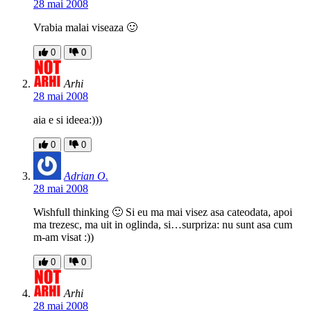
28 mai 2008
Vrabia malai viseaza 🙂
0
0
Arhi
28 mai 2008
aia e si ideea:)))
0
0
Adrian O.
28 mai 2008
Wishfull thinking 🙂 Si eu ma mai visez asa cateodata, apoi
ma trezesc, ma uit in oglinda, si…surpriza: nu sunt asa cum
m-am visat :))
0
0
Arhi
28 mai 2008