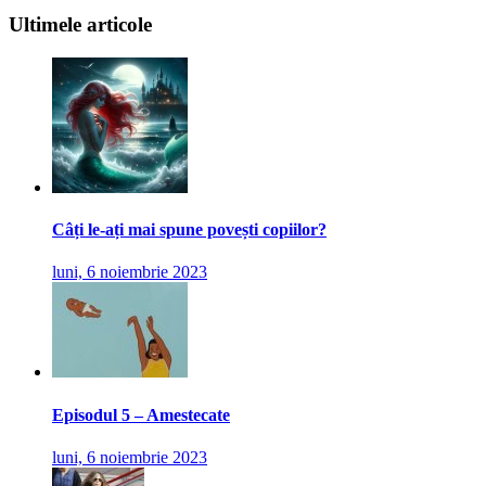
Ultimele articole
Câți le-ați mai spune povești copiilor?
luni, 6 noiembrie 2023
Episodul 5 – Amestecate
luni, 6 noiembrie 2023