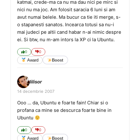
katmai, crede-ma ca nu ma dau nici pe mirc si
nici nu ma joc. Am folosit saracia 6 luni si am
avut numai belele. Ma bucur ca tie iti merge, s-
o stapanesti sanatos. Incearca totusi sa nu-i
mai judeci pe altii cand habar n-ai nimic despre
ei. Si btw, nu m-am intors la XP ci la Ubuntu.
0
0
Award
Boost
lilisor
14 decembrie 2007
Ooo … da, Ubuntu e foarte fain! Chiar si o
profana ca mine se descurca foarte bine in
Ubuntu
0
0
Award
Boost