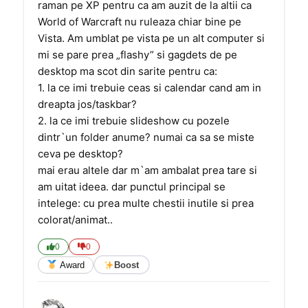
raman pe XP pentru ca am auzit de la altii ca
World of Warcraft nu ruleaza chiar bine pe
Vista. Am umblat pe vista pe un alt computer si
mi se pare prea „flashy” si gagdets de pe
desktop ma scot din sarite pentru ca:
1. la ce imi trebuie ceas si calendar cand am in
dreapta jos/taskbar?
2. la ce imi trebuie slideshow cu pozele
dintr`un folder anume? numai ca sa se miste
ceva pe desktop?
mai erau altele dar m`am ambalat prea tare si
am uitat ideea. dar punctul principal se
intelege: cu prea multe chestii inutile si prea
colorat/animat..
0
0
Award
Boost