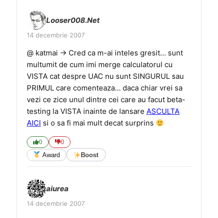
Looser008.Net
14 decembrie 2007
@ katmai -> Cred ca m-ai inteles gresit… sunt
multumit de cum imi merge calculatorul cu
VISTA cat despre UAC nu sunt SINGURUL sau
PRIMUL care comenteaza… daca chiar vrei sa
vezi ce zice unul dintre cei care au facut beta-
testing la VISTA inainte de lansare
ASCULTA
AICI
si o sa fi mai mult decat surprins
0
0
Award
Boost
aiurea
14 decembrie 2007