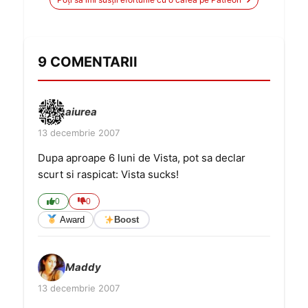
9 COMENTARII
aiurea
13 decembrie 2007
Dupa aproape 6 luni de Vista, pot sa declar
scurt si raspicat: Vista sucks!
0
0
Award
Boost
Maddy
13 decembrie 2007