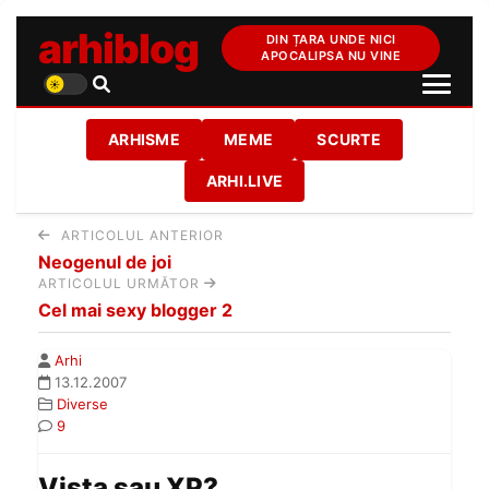
arhiblog
DIN ȚARA UNDE NICI
APOCALIPSA NU VINE
ARHISME
MEME
SCURTE
ARHI.LIVE
ARTICOLUL ANTERIOR
Neogenul de joi
ARTICOLUL URMĂTOR
Cel mai sexy blogger 2
Arhi
13.12.2007
Diverse
9
Vista sau XP?