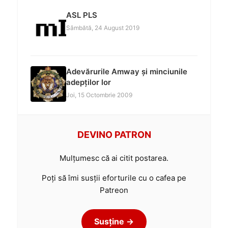
ASL PLS
Sâmbătă, 24 August 2019
Adevărurile Amway și minciunile
adepților lor
Joi, 15 Octombrie 2009
DEVINO PATRON
Mulțumesc că ai citit postarea.
Poți să îmi susții eforturile cu o cafea pe
Patreon
Susține →