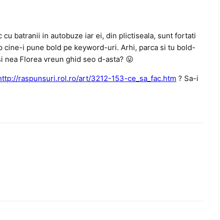
 batranii in autobuze iar ei, din plictiseala, sunt fortati
eb cine-i pune bold pe keyword-uri. Arhi, parca si tu bold-
 si nea Florea vreun ghid seo d-asta? 😛
http://raspunsuri.rol.ro/art/3212-153-ce_sa_fac.htm
? Sa-i