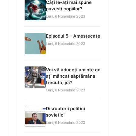
Câți le-ați mai spune
povești copiilor?
Luni, 6 Noiembrie 2023
Episodul 5 – Amestecate
Luni, 6 Noiembrie 2023
Voi vă aduceți aminte ce
ați mâncat săptămâna
trecută, joi?
Luni, 6 Noiembrie 2023
Disruptorii politici
sovietici
Luni, 6 Noiembrie 2023