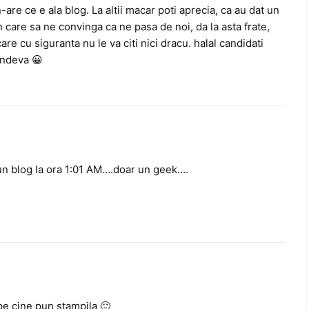
are ce e ala blog. La altii macar poti aprecia, ca au dat un
n care sa ne convinga ca ne pasa de noi, da la asta frate,
care cu siguranta nu le va citi nici dracu. halal candidati
undeva 😀
un blog la ora 1:01 AM….doar un geek….
 pe cine pun stampila 🙂