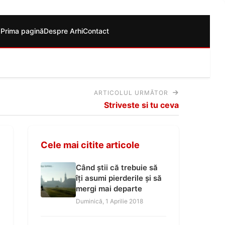
Prima pagină
Despre Arhi
Contact
ARTICOLUL URMĂTOR
Striveste si tu ceva
Cele mai citite articole
Când știi că trebuie să
îți asumi pierderile și să
mergi mai departe
Duminică, 1 Aprilie 2018