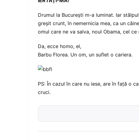
IERTAŢI-MĂ!
Drumul la Bucureşti m-a luminat. Iar stâlpu
greşit crunt, în nemernicia mea, ca un câine
omul care ne va salva, noul Obama, cel ce 
Da, ecce homo, el,
Barbu Florea. Un om, un suflet o cariera.
PS: În cazul în care nu iese, are în faţă o c
cruci.