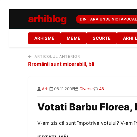
arhiblog
DIN ȚARA UNDE NICI APOCAL
ARHISME
MEME
SCURTE
ARHI.
ARTICOLUL ANTERIOR
Rromânii sunt mizerabili, bă
Arhi
08.11.2008
Diverse
48
Votati Barbu Florea
V-am zis că sunt împotriva votului? V-am î