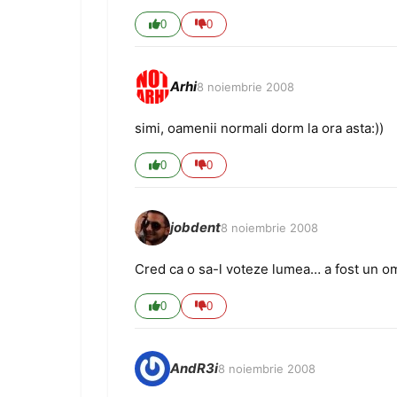
0
0
Arhi
8 noiembrie 2008
simi, oamenii normali dorm la ora asta:))
0
0
jobdent
8 noiembrie 2008
Cred ca o sa-l voteze lumea… a fost un 
0
0
AndR3i
8 noiembrie 2008