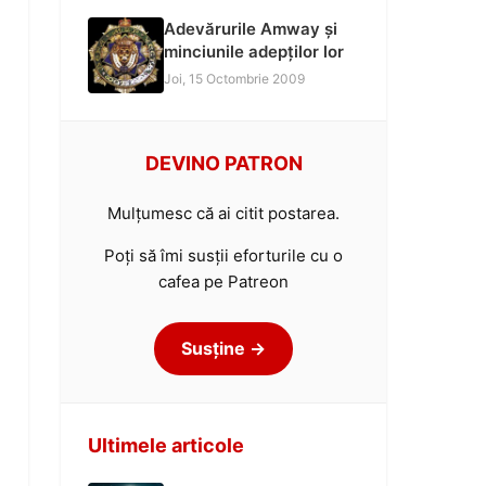
Adevărurile Amway și
minciunile adepților lor
Joi, 15 Octombrie 2009
DEVINO PATRON
Mulțumesc că ai citit postarea.
Poți să îmi susții eforturile cu o
cafea pe Patreon
Susține →
Ultimele articole