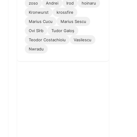
zoso
Andrei
Irod
hoinaru
Kronwurst
krossfire
Marius Cucu
Marius Sescu
Ovi Sîrb
Tudor Galoș
Teodor Costachioiu
Vasilescu
Nwradu