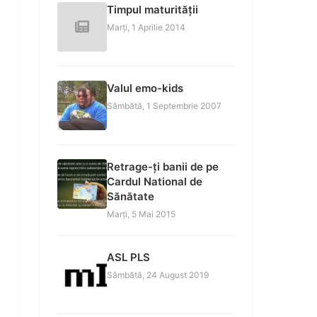
Timpul maturității
Marți, 1 Aprilie 2014
Valul emo-kids
Sâmbătă, 1 Septembrie 2007
Retrage-ți banii de pe
Cardul National de
Sănătate
Marți, 5 Mai 2015
ASL PLS
Sâmbătă, 24 August 2019