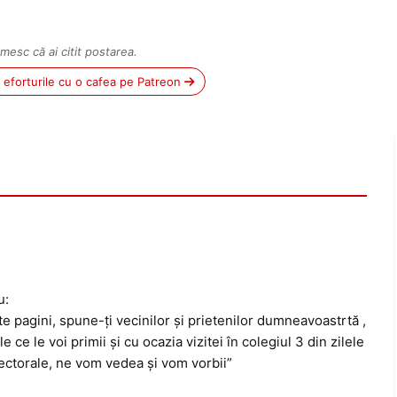
mesc că ai citit postarea.
ii eforturile cu o cafea pe Patreon
u:
ste pagini, spune-ţi vecinilor şi prietenilor dumneavoastrtă ,
 ce le voi primii şi cu ocazia vizitei în colegiul 3 din zilele
ectorale, ne vom vedea şi vom vorbii”