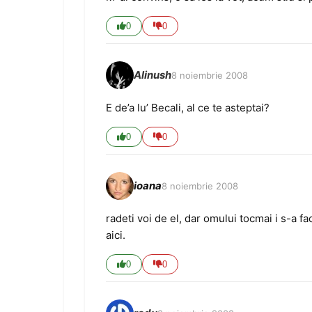
0
0
Alinush
8 noiembrie 2008
E de’a lu’ Becali, al ce te asteptai?
0
0
ioana
8 noiembrie 2008
radeti voi de el, dar omului tocmai i s-a f
aici.
0
0