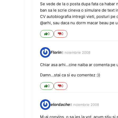
Se vede de la o posta dupa fata ca habar n-
ban sa le scrie cineva o simulare de text i
CV autobiografia intregii vieti, posturi pe 
@arhi, sau daca nu dorm macar beau pe 
0
0
Florin
8 noiembrie 2008
Chiar asa arhi…cine naiba ar comenta pe 
Damn…stai ca si eu comentez :))
0
0
eIordache
8 noiembrie 2008
M-ai convins, o sa ies la vot, acum stiu si