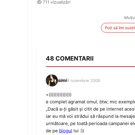
711 vizualizări
Mulțu
Poți să îmi susț
48 COMENTARII
simi
8 noiembrie 2008
=)))))))))))))))
e complet agramat omul, btw; mic exempl
„Dacă a-ţi găsit şi citit de pe internet ace
iar eu mă voi strădui să răspund la mesajele
următoare, pe toată perioada campanei el
de pe
blogul
lui :))