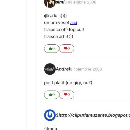
simi
8 noiembrie 2008
@radu: :))))
un om vesel
aici
traiasca off-topicul!
traisca arhi! :))
0
0
Andrei
8 noiembrie 2008
post platit (de gigi, nu?)
0
0
:)http://clipuriamuzante.blogspot
:))mda…