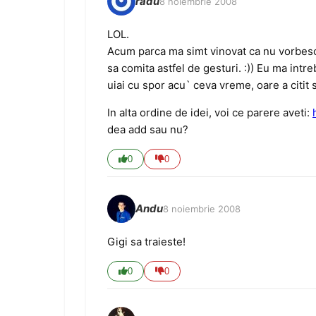
radu
8 noiembrie 2008
LOL.
Acum parca ma simt vinovat ca nu vorbesc cu
sa comita astfel de gesturi. :)) Eu ma intr
uiai cu spor acu` ceva vreme, oare a citit
In alta ordine de idei, voi ce parere aveti:
dea add sau nu?
0
0
Andu
8 noiembrie 2008
Gigi sa traieste!
0
0