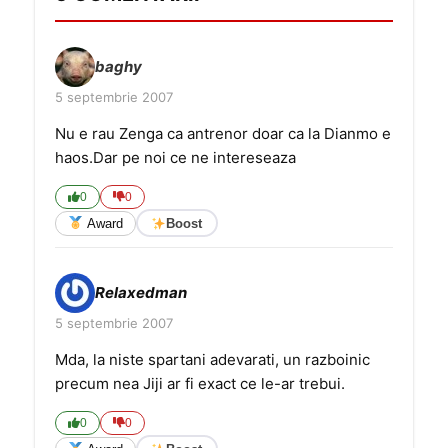
baghy
5 septembrie 2007
Nu e rau Zenga ca antrenor doar ca la Dianmo e
haos.Dar pe noi ce ne intereseaza
0
0
Award
Boost
Relaxedman
5 septembrie 2007
Mda, la niste spartani adevarati, un razboinic
precum nea Jiji ar fi exact ce le-ar trebui.
0
0