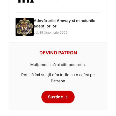
Adevărurile Amway și minciunile
adepților lor
Joi, 15 Octombrie 2009
DEVINO PATRON
Mulțumesc că ai citit postarea.
Poți să îmi susții eforturile cu o cafea pe
Patreon
Susține →