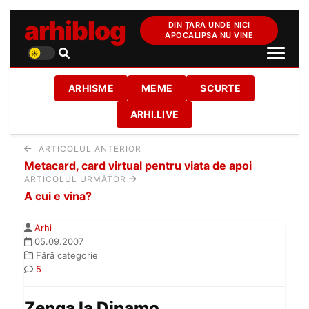
arhiblog
DIN ȚARA UNDE NICI
APOCALIPSA NU VINE
ARHISME
MEME
SCURTE
ARHI.LIVE
ARTICOLUL ANTERIOR
Metacard, card virtual pentru viata de apoi
ARTICOLUL URMĂTOR
A cui e vina?
Arhi
05.09.2007
Fără categorie
5
Zenga la Dinamo