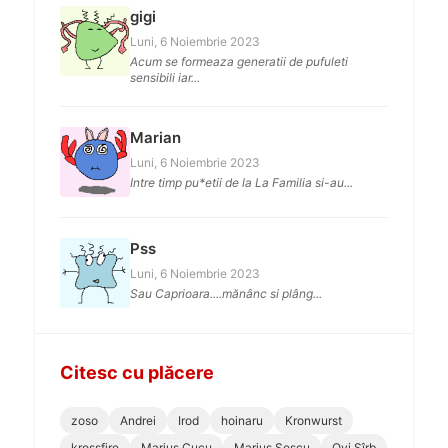
gigi
Luni, 6 Noiembrie 2023
Acum se formeaza generatii de pufuleti
sensibili iar...
Marian
Luni, 6 Noiembrie 2023
Intre timp pu*etii de la La Familia si-au...
Pss
Luni, 6 Noiembrie 2023
Sau Caprioara....mănânc si plâng...
Citesc cu plăcere
zoso
Andrei
Irod
hoinaru
Kronwurst
krossfire
Marius Cucu
Marius Sescu
Ovi Sîrb