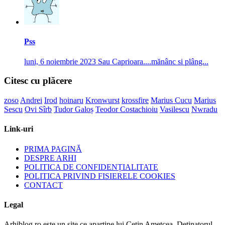
Pss
luni, 6 noiembrie 2023
Sau Caprioara....mănânc si plâng...
Citesc cu plăcere
zoso
Andrei
Irod
hoinaru
Kronwurst
krossfire
Marius Cucu
Marius
Sescu
Ovi Sîrb
Tudor Galoș
Teodor Costachioiu
Vasilescu
Nwradu
Link-uri
PRIMA PAGINĂ
DESPRE ARHI
POLITICA DE CONFIDENȚIALITATE
POLITICA PRIVIND FISIERELE COOKIES
CONTACT
Legal
Arhiblog.ro este un site ce apartine lui Cetin Ametcea. Detinatorul