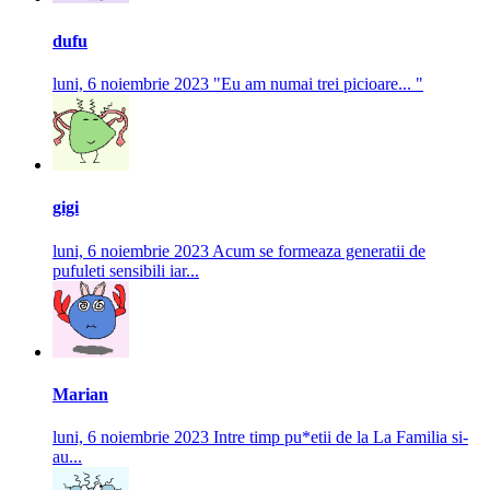
dufu
luni, 6 noiembrie 2023
"Eu am numai trei picioare... "
gigi
luni, 6 noiembrie 2023
Acum se formeaza generatii de
pufuleti sensibili iar...
Marian
luni, 6 noiembrie 2023
Intre timp pu*etii de la La Familia si-
au...