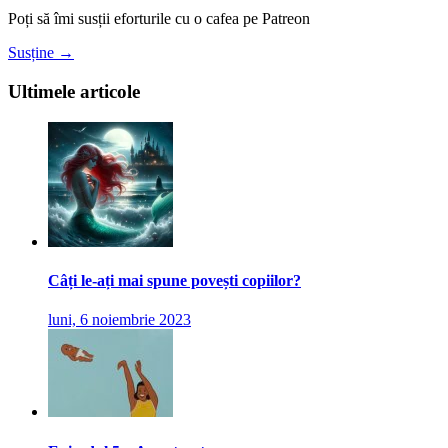
Poți să îmi susții eforturile cu o cafea pe Patreon
Susține →
Ultimele articole
Câți le-ați mai spune povești copiilor?
luni, 6 noiembrie 2023