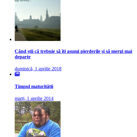
Când știi că trebuie să îți asumi pierderile și să mergi mai
departe
duminică, 1 aprilie 2018
Timpul maturității
marți, 1 aprilie 2014