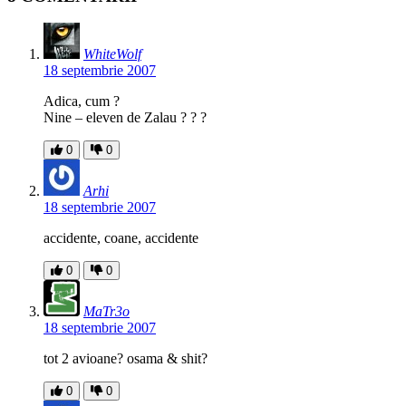
WhiteWolf
18 septembrie 2007
Adica, cum ?
Nine – eleven de Zalau ? ? ?
0
0
Arhi
18 septembrie 2007
accidente, coane, accidente
0
0
MaTr3o
18 septembrie 2007
tot 2 avioane? osama & shit?
0
0