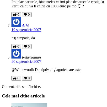
Imi plac pariurile, bineinteles ca imi plac deoarece le castig :))
Pariu ca nu va fi chiria cu 1000 euro pe mp 🙂 ?
0
0
Arhi
19 septembrie 2007
=)) simpatic, da
0
0
Relaxedman
20 septembrie 2007
@Whitewoolf: Da; dpdv al glagoriei care este.
0
0
Comentariile sunt închise.
Cele mai citite articole