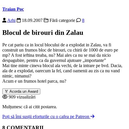
Traian Poc
Arhi
18.09.2007
Fără categorie
8
Blocul de birouri din Zalau
Pe cat pariu ca in locul blocului de a explodat in Zalau, va fi
construit un frumos bloc de birouri, cu chirii de 1000 de euro pe
mp? A fost ieftina treaba, nu? Mai ales ca nu se mai da nicio
despagubire, pentru ca da guvernul ajutoare „importante”
Mai tine minte cineva blocul ala vechi, de la intrare pe bvd. Dacia,
ala de a explodat, oarecum la fel, cand oamenii au zis ca nu vand
nimic, nimanui?
Acum e un frumos hotel parca, nu?
🏅
Acorda un Award
909 vizualizări
Mulțumesc că ai citit postarea.
Poți să îmi susții eforturile cu o cafea pe Patreon
8 COMENTARII