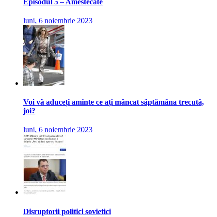
Episodul 5 – Amestecate
luni, 6 noiembrie 2023
Voi vă aduceți aminte ce ați mâncat săptămâna trecută,
joi?
luni, 6 noiembrie 2023
Disruptorii politici sovietici