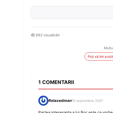
992 vizualizări
Mulțu
Poți să îmi susț
1 COMENTARII
Relaxedman
19 septembrie 2007
Partea interesanta a lui Boc este ca vorbes