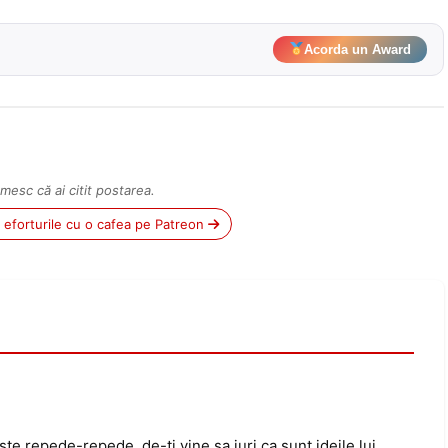
Acorda un Award
mesc că ai citit postarea.
ii eforturile cu o cafea pe Patreon
te repede-repede, de-ti vine sa juri ca sunt ideile lui.