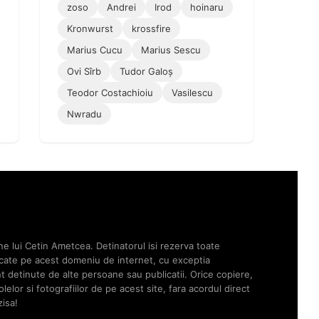
zoso
Andrei
Irod
hoinaru
Kronwurst
krossfire
Marius Cucu
Marius Sescu
Ovi Sîrb
Tudor Galoș
Teodor Costachioiu
Vasilescu
Nwradu
ne lui Cetin Ametcea. Detinatorul isi rezerva toate
licate pe acest domeniu de internet, cu exceptia
unt detinute de alte persoane sau publicatii. Orice copiere,
elor si fotografiilor de pe acest site, fara acordul direct
zisa!