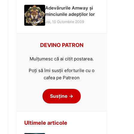
Adevărurile Amway și
minciunile adepților lor
Joi, 15 Octombrie 2009
DEVINO PATRON
Mulțumesc că ai citit postarea.
Poți să îmi susții eforturile cu o
cafea pe Patreon
Susține →
Ultimele articole