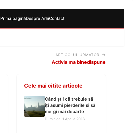
Prima pagină
Despre Arhi
Contact
ARTICOLUL URMĂTOR
Activia ma binedispune
Cele mai citite articole
Când știi că trebuie să
îți asumi pierderile și să
mergi mai departe
Duminică, 1 Aprilie 2018