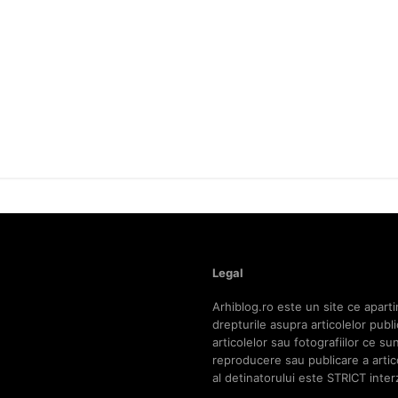
Legal
Arhiblog.ro este un site ce aparti
drepturile asupra articolelor pub
articolelor sau fotografiilor ce s
reproducere sau publicare a articol
al detinatorului este STRICT inter