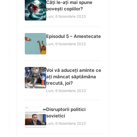
Câți le-ați mai spune
povești copiilor?
Luni, 6 Noiembrie 2023
Episodul 5 – Amestecate
Luni, 6 Noiembrie 2023
Voi vă aduceți aminte ce
ați mâncat săptămâna
trecută, joi?
Luni, 6 Noiembrie 2023
Disruptorii politici
sovietici
Luni, 6 Noiembrie 2023