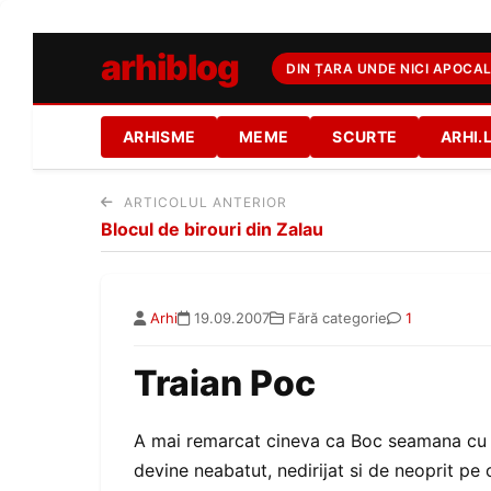
arhiblog
DIN ȚARA UNDE NICI APOCAL
ARHISME
MEME
SCURTE
ARHI.
ARTICOLUL ANTERIOR
Blocul de birouri din Zalau
Arhi
19.09.2007
Fără categorie
1
Traian Poc
A mai remarcat cineva ca Boc seamana cu 
devine neabatut, nedirijat si de neoprit p