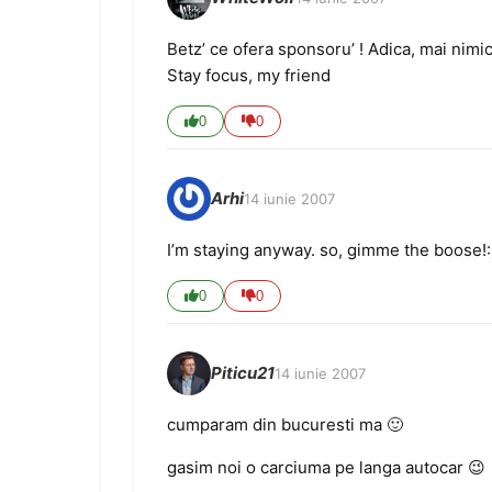
Betz’ ce ofera sponsoru’ ! Adica, mai nimic
Stay focus, my friend
0
0
Arhi
14 iunie 2007
I’m staying anyway. so, gimme the boose!:
0
0
Piticu21
14 iunie 2007
cumparam din bucuresti ma 🙂
gasim noi o carciuma pe langa autocar 😉