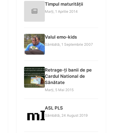
Timpul maturității
Marți, 1 Aprilie 2014
Valul emo-kids
Sâmbătă, 1 Septembrie 2007
Retrage-ți banii de pe
Cardul National de
Sănătate
Marți, 5 Mai 2015
ASL PLS
Sâmbătă, 24 August 2019