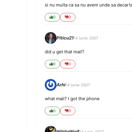
si nu multa ca sa nu avem unde sa decart
0
0
Piticu21
14 iunie 2007
did u get that mail?
0
0
Arhi
14 iunie 2007
what mail? I got the phone
0
0
WhiteWolf
14 iunie 2007