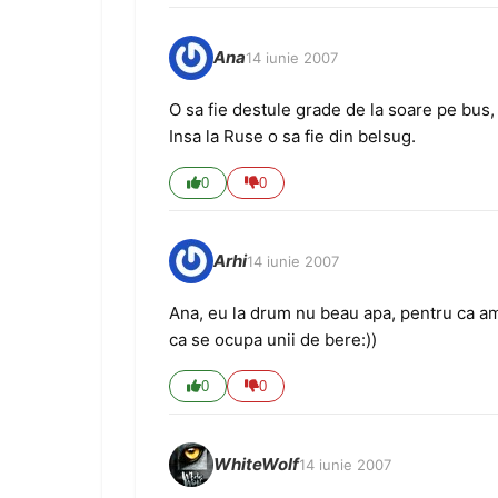
Ana
14 iunie 2007
O sa fie destule grade de la soare pe bus,
Insa la Ruse o sa fie din belsug.
0
0
Arhi
14 iunie 2007
Ana, eu la drum nu beau apa, pentru ca am 
ca se ocupa unii de bere:))
0
0
WhiteWolf
14 iunie 2007