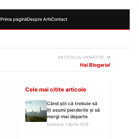
Prima pagină
Despre Arhi
Contact
ARTICOLUL URMĂTOR
Hai Blogaria!
Cele mai citite articole
Când știi că trebuie să
îți asumi pierderile și să
mergi mai departe
Duminică, 1 Aprilie 2018