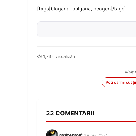
[tags]blogaria, bulgaria, neogen[/tags]
1,734 vizualizări
Mulțu
Poți să îmi susț
22 COMENTARII
WhiteWolf
14 iunie 2007