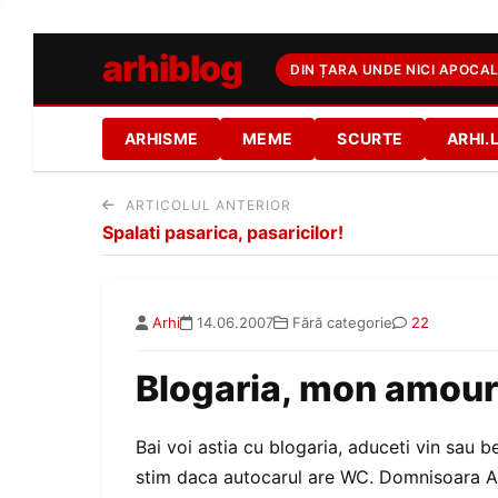
arhiblog
DIN ȚARA UNDE NICI APOCAL
ARHISME
MEME
SCURTE
ARHI.
ARTICOLUL ANTERIOR
Spalati pasarica, pasaricilor!
Arhi
14.06.2007
Fără categorie
22
Blogaria, mon amour
Bai voi astia cu blogaria, aduceti vin sau 
stim daca autocarul are WC. Domnisoara An