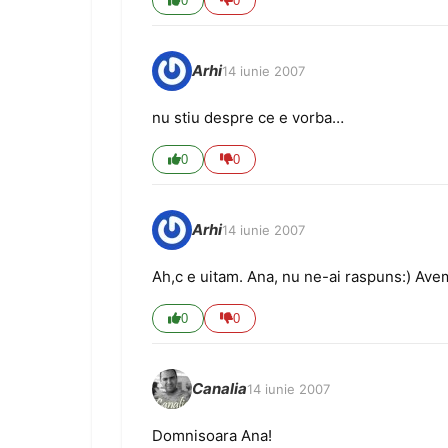
0
0
Arhi
14 iunie 2007
nu stiu despre ce e vorba…
0
0
Arhi
14 iunie 2007
Ah,c e uitam. Ana, nu ne-ai raspuns:) Avem 
0
0
Canalia
14 iunie 2007
Domnisoara Ana!