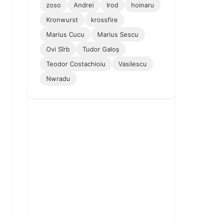
zoso
Andrei
Irod
hoinaru
Kronwurst
krossfire
Marius Cucu
Marius Sescu
Ovi Sîrb
Tudor Galoș
Teodor Costachioiu
Vasilescu
Nwradu