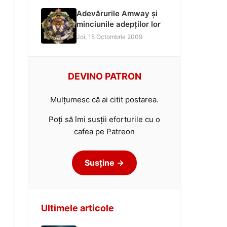
Adevărurile Amway și
minciunile adepților lor
Joi, 15 Octombrie 2009
DEVINO PATRON
Mulțumesc că ai citit postarea.
Poți să îmi susții eforturile cu o
cafea pe Patreon
Susține →
Ultimele articole