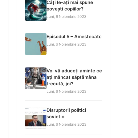
Câți le-ați mai spune
povești copiilor?
Luni, 6 Noiembrie 2023
Episodul 5 – Amestecate
Luni, 6 Noiembrie 2023
Voi vă aduceți aminte ce
ați mâncat săptămâna
trecută, joi?
Luni, 6 Noiembrie 2023
Disruptorii politici
sovietici
Luni, 6 Noiembrie 2023