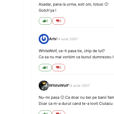
Asadar, pana la urma, esti om, totusi 🙂
Gotch’ya !
0
0
Arhi
14 iunie 2007
WhiteWolf, ce-ti pasa tie, chip de lut?
Ca sa nu mai vorbim ca bunul dumnezeu iti s
0
0
WhiteWolf
14 iunie 2007
Nu-mi pasa 🙂 Ca doar nu bei pe banii fam
Doar ca m-a durut cand te-a lovit Ciutacu 