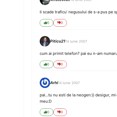
Ii scade traficu’ negusului de s-a pus pe 
0
0
Piticu21
14 iunie 2007
cum ai primit telefon? pai eu n-am numaru 
0
0
Arhi
14 iunie 2007
pai…tu nu esti de la neogen:)) desigur, mi
meu:D
0
0