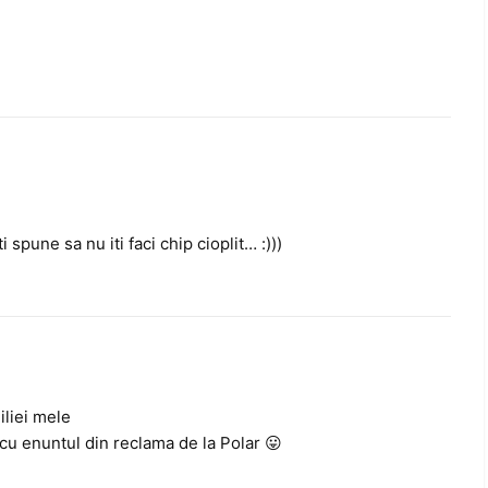
pune sa nu iti faci chip cioplit… :)))
iliei mele
cu enuntul din reclama de la Polar 😛