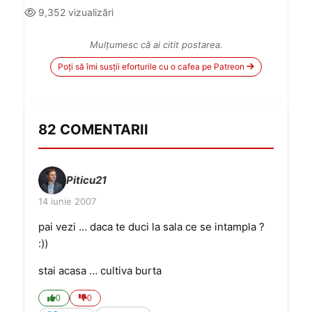
9,352 vizualizări
Mulțumesc că ai citit postarea.
Poți să îmi susții eforturile cu o cafea pe Patreon
82 COMENTARII
Piticu21
14 iunie 2007
pai vezi … daca te duci la sala ce se intampla ?
:))
stai acasa … cultiva burta
0
0