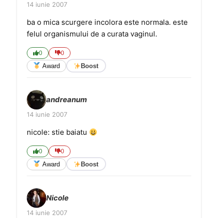
14 iunie 2007
ba o mica scurgere incolora este normala. este
felul organismului de a curata vaginul.
0
0
Award
Boost
andreanum
14 iunie 2007
nicole: stie baiatu
0
0
Award
Boost
Nicole
14 iunie 2007