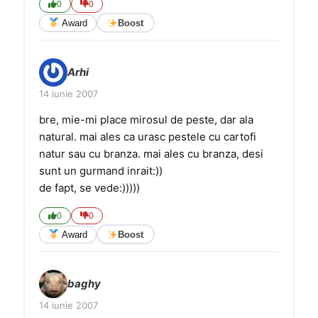
0
0
Award
Boost
Arhi
14 iunie 2007
bre, mie-mi place mirosul de peste, dar ala
natural. mai ales ca urasc pestele cu cartofi
natur sau cu branza. mai ales cu branza, desi
sunt un gurmand inrait:))
de fapt, se vede:)))))
0
0
Award
Boost
baghy
14 iunie 2007