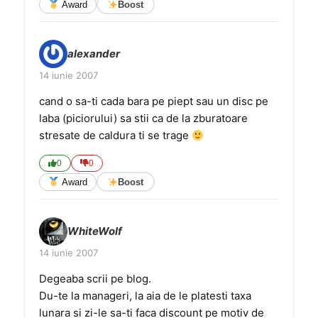
Award
Boost
alexander
14 iunie 2007
cand o sa-ti cada bara pe piept sau un disc pe
laba (piciorului) sa stii ca de la zburatoare
stresate de caldura ti se trage
0
0
Award
Boost
WhiteWolf
14 iunie 2007
Degeaba scrii pe blog.
Du-te la manageri, la aia de le platesti taxa
lunara si zi-le sa-ti faca discount pe motiv de