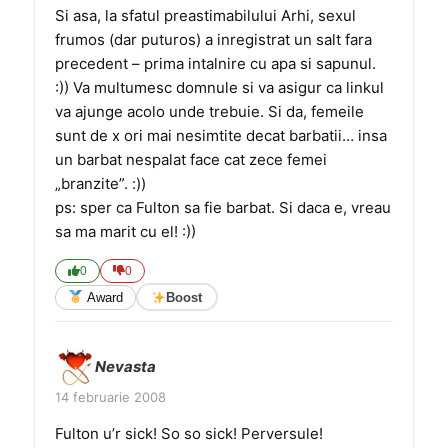
Si asa, la sfatul preastimabilului Arhi, sexul
frumos (dar puturos) a inregistrat un salt fara
precedent – prima intalnire cu apa si sapunul.
:)) Va multumesc domnule si va asigur ca linkul
va ajunge acolo unde trebuie. Si da, femeile
sunt de x ori mai nesimtite decat barbatii… insa
un barbat nespalat face cat zece femei
„branzite”. :))
ps: sper ca Fulton sa fie barbat. Si daca e, vreau
sa ma marit cu el! :))
0
0
Award
Boost
Nevasta
14 februarie 2008
Fulton u’r sick! So so sick! Perversule!