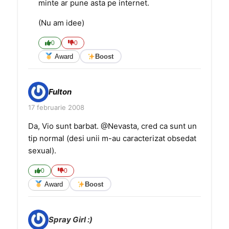
minte ar pune asta pe internet.
(Nu am idee)
0
0
Award
Boost
Fulton
17 februarie 2008
Da, Vio sunt barbat. @Nevasta, cred ca sunt un
tip normal (desi unii m-au caracterizat obsedat
sexual).
0
0
Award
Boost
Spray Girl :)