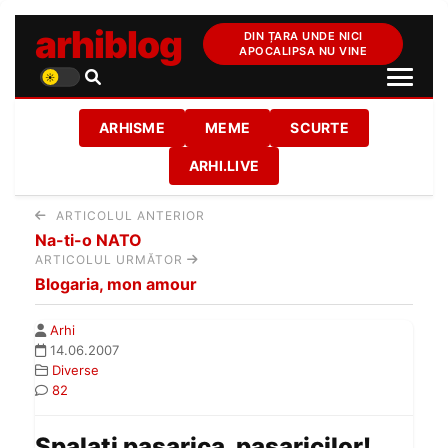
arhiblog
DIN ȚARA UNDE NICI
APOCALIPSA NU VINE
ARHISME
MEME
SCURTE
ARHI.LIVE
ARTICOLUL ANTERIOR
Na-ti-o NATO
ARTICOLUL URMĂTOR
Blogaria, mon amour
Arhi
14.06.2007
Diverse
82
Spalati pasarica, pasaricilor!