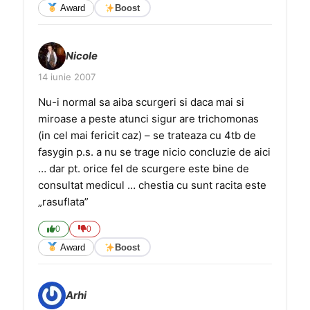
Award
Boost
Nicole
14 iunie 2007
Nu-i normal sa aiba scurgeri si daca mai si
miroase a peste atunci sigur are trichomonas
(in cel mai fericit caz) – se trateaza cu 4tb de
fasygin p.s. a nu se trage nicio concluzie de aici
… dar pt. orice fel de scurgere este bine de
consultat medicul … chestia cu sunt racita este
„rasuflata”
0
0
Award
Boost
Arhi