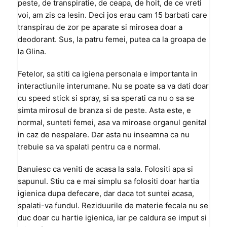
peste, de transpiratie, de ceapa, de hoit, de ce vreti
voi, am zis ca lesin. Deci jos erau cam 15 barbati care
transpirau de zor pe aparate si mirosea doar a
deodorant. Sus, la patru femei, putea ca la groapa de
la Glina.
Fetelor, sa stiti ca igiena personala e importanta in
interactiunile interumane. Nu se poate sa va dati doar
cu speed stick si spray, si sa sperati ca nu o sa se
simta mirosul de branza si de peste. Asta este, e
normal, sunteti femei, asa va miroase organul genital
in caz de nespalare. Dar asta nu inseamna ca nu
trebuie sa va spalati pentru ca e normal.
Banuiesc ca veniti de acasa la sala. Folositi apa si
sapunul. Stiu ca e mai simplu sa folositi doar hartia
igienica dupa defecare, dar daca tot suntei acasa,
spalati-va fundul. Reziduurile de materie fecala nu se
duc doar cu hartie igienica, iar pe caldura se imput si