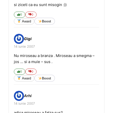
si ziceti ca eu sunt misogin :))
0
0
Award
Boost
Gigi
14 iunie 2007
Nu miroseau a branza . Miroseau a smegma –
jos … si a muie – sus .
0
0
Award
Boost
Arhi
14 iunie 2007
adica miroseau a fatza sus?