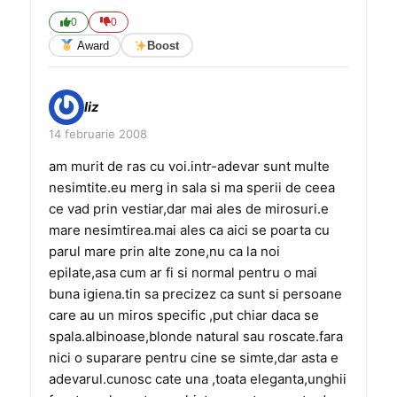
0
0
Award
Boost
liz
14 februarie 2008
am murit de ras cu voi.intr-adevar sunt multe
nesimtite.eu merg in sala si ma sperii de ceea
ce vad prin vestiar,dar mai ales de mirosuri.e
mare nesimtirea.mai ales ca aici se poarta cu
parul mare prin alte zone,nu ca la noi
epilate,asa cum ar fi si normal pentru o mai
buna igiena.tin sa precizez ca sunt si persoane
care au un miros specific ,put chiar daca se
spala.albinoase,blonde natural sau roscate.fara
nici o suparare pentru cine se simte,dar asta e
adevarul.cunosc cate una ,toata eleganta,unghii