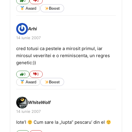
0
0
Award
Boost
Arhi
14 iunie 2007
cred totusi ca pestele a mirosit primul, iar
mirosul veveritei e o reminiscenta, un regres
genetic:))
0
0
Award
Boost
WhiteWolf
14 iunie 2007
Iote’l
Cum sare la „lupta” pescaru’ din el