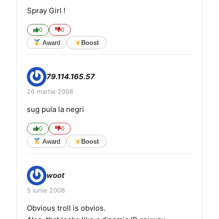
Spray Girl !
0
0
Award
Boost
79.114.165.57
26 martie 2008
sug pula la negri
0
0
Award
Boost
woot
5 iunie 2008
Obvious troll is obvios.