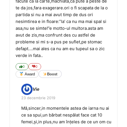
facute ca la carte,machiata,ca pute a peste de
te da jos,fara exagerare.ori o fi scapata de la o
partida si nu a mai avut timp de dus ori
nesimtirea e in floare:”la’ ca nu ma mai spal si
asa,nu se simte!”e motto-ul multora.asta am
avut de zis,ma confrunt des cu astfel de
probleme si mi s-a pus pe suflet,pe stomac
defapt….mai ales ca nu am eu tupeul sa o zic
verde in fata..
0
0
Award
Boost
Vie
23 decembrie 2019
Mă,sincer,in momentele astea de iarna nu ai
ce sa spui,un bărbat nespălat face cat 10
femei,și,in plus,nu am înțeles de ce un om cu