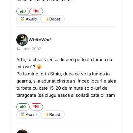
0
0
Award
Boost
WhiteWolf
14 iunie 2007
Arhi, tu chiar vrei sa disperi pe toata lumea cu
mirosu’ ?
Pe la mine, prin Sibiu, dupa ce se ia lumea in
goarna, s-a adunat cinstea si incep jocurile alea
turbate cu cate 15-20 de minute solo-uri de
taragoate (sa ciuguleasca si solistii cate o „zam
0
0
Award
Boost