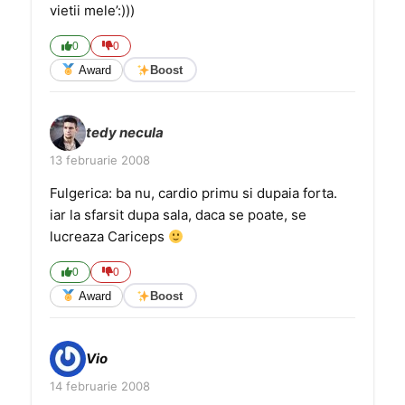
vietii mele’:)))
0
0
Award
Boost
tedy necula
13 februarie 2008
Fulgerica: ba nu, cardio primu si dupaia forta.
iar la sfarsit dupa sala, daca se poate, se
lucreaza Cariceps
0
0
Award
Boost
Vio
14 februarie 2008