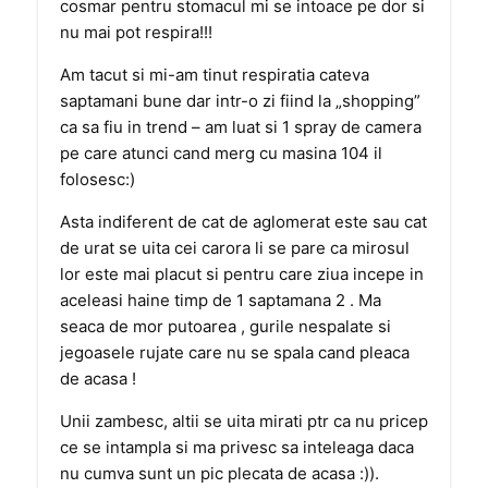
cosmar pentru stomacul mi se intoace pe dor si
nu mai pot respira!!!
Am tacut si mi-am tinut respiratia cateva
saptamani bune dar intr-o zi fiind la „shopping”
ca sa fiu in trend – am luat si 1 spray de camera
pe care atunci cand merg cu masina 104 il
folosesc:)
Asta indiferent de cat de aglomerat este sau cat
de urat se uita cei carora li se pare ca mirosul
lor este mai placut si pentru care ziua incepe in
aceleasi haine timp de 1 saptamana 2 . Ma
seaca de mor putoarea , gurile nespalate si
jegoasele rujate care nu se spala cand pleaca
de acasa !
Unii zambesc, altii se uita mirati ptr ca nu pricep
ce se intampla si ma privesc sa inteleaga daca
nu cumva sunt un pic plecata de acasa :)).