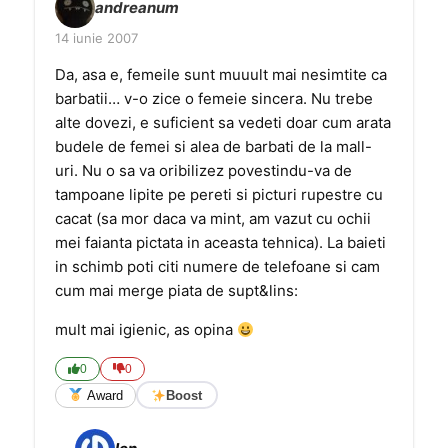
andreanum
14 iunie 2007
Da, asa e, femeile sunt muuult mai nesimtite ca
barbatii… v-o zice o femeie sincera. Nu trebe
alte dovezi, e suficient sa vedeti doar cum arata
budele de femei si alea de barbati de la mall-
uri. Nu o sa va oribilizez povestindu-va de
tampoane lipite pe pereti si picturi rupestre cu
cacat (sa mor daca va mint, am vazut cu ochii
mei faianta pictata in aceasta tehnica). La baieti
in schimb poti citi numere de telefoane si cam
cum mai merge piata de supt&lins:
mult mai igienic, as opina
0
0
Award
Boost