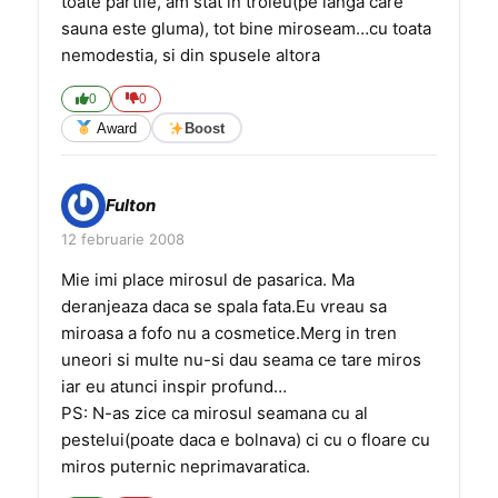
toate partile, am stat in troleu(pe langa care
sauna este gluma), tot bine miroseam…cu toata
nemodestia, si din spusele altora
0
0
Award
Boost
Fulton
12 februarie 2008
Mie imi place mirosul de pasarica. Ma
deranjeaza daca se spala fata.Eu vreau sa
miroasa a fofo nu a cosmetice.Merg in tren
uneori si multe nu-si dau seama ce tare miros
iar eu atunci inspir profund…
PS: N-as zice ca mirosul seamana cu al
pestelui(poate daca e bolnava) ci cu o floare cu
miros puternic neprimavaratica.