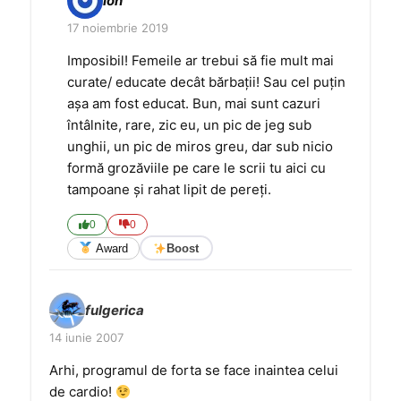
Ion
17 noiembrie 2019
Imposibil! Femeile ar trebui să fie mult mai
curate/ educate decât bărbații! Sau cel puțin
așa am fost educat. Bun, mai sunt cazuri
întâlnite, rare, zic eu, un pic de jeg sub
unghii, un pic de miros greu, dar sub nicio
formă grozăviile pe care le scrii tu aici cu
tampoane și rahat lipit de pereți.
0
0
Award
Boost
fulgerica
14 iunie 2007
Arhi, programul de forta se face inaintea celui
de cardio!