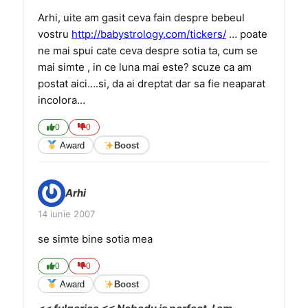
Arhi, uite am gasit ceva fain despre bebeul
vostru
http://babystrology.com/tickers/
… poate
ne mai spui cate ceva despre sotia ta, cum se
mai simte , in ce luna mai este? scuze ca am
postat aici….si, da ai dreptat dar sa fie neaparat
incolora…
0
0
Award
Boost
Arhi
14 iunie 2007
se simte bine sotia mea
0
0
Award
Boost