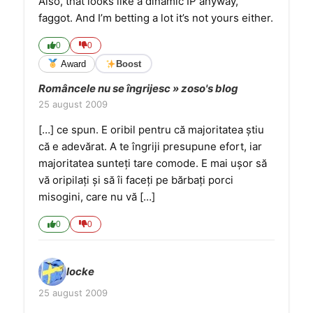
Also, that looks like a dinamic IP anyway,
faggot. And I’m betting a lot it’s not yours either.
0
0
Award
Boost
Româncele nu se îngrijesc » zoso's blog
25 august 2009
[…] ce spun. E oribil pentru că majoritatea ştiu
că e adevărat. A te îngriji presupune efort, iar
majoritatea sunteţi tare comode. E mai uşor să
vă oripilaţi şi să îi faceţi pe bărbaţi porci
misogini, care nu vă […]
0
0
locke
25 august 2009