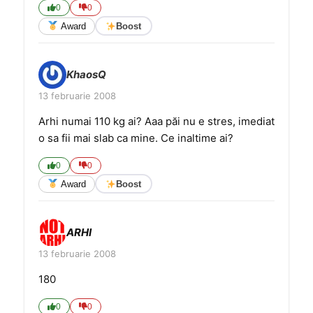
0
0
Award
Boost
KhaosQ
13 februarie 2008
Arhi numai 110 kg ai? Aaa păi nu e stres, imediat
o sa fii mai slab ca mine. Ce inaltime ai?
0
0
Award
Boost
ARHI
13 februarie 2008
180
0
0