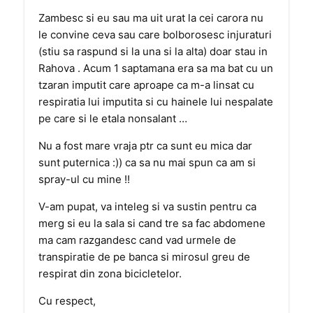
Zambesc si eu sau ma uit urat la cei carora nu
le convine ceva sau care bolborosesc injuraturi
(stiu sa raspund si la una si la alta) doar stau in
Rahova . Acum 1 saptamana era sa ma bat cu un
tzaran imputit care aproape ca m-a linsat cu
respiratia lui imputita si cu hainele lui nespalate
pe care si le etala nonsalant …
Nu a fost mare vraja ptr ca sunt eu mica dar
sunt puternica :)) ca sa nu mai spun ca am si
spray-ul cu mine !!
V-am pupat, va inteleg si va sustin pentru ca
merg si eu la sala si cand tre sa fac abdomene
ma cam razgandesc cand vad urmele de
transpiratie de pe banca si mirosul greu de
respirat din zona bicicletelor.
Cu respect,