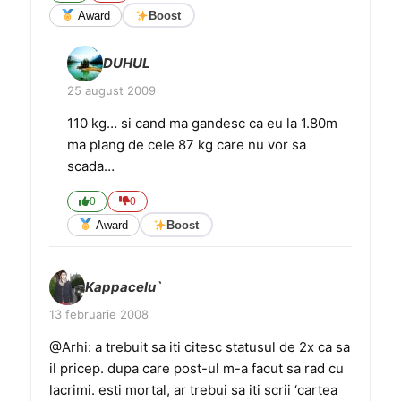
Award
Boost
DUHUL
25 august 2009
110 kg… si cand ma gandesc ca eu la 1.80m
ma plang de cele 87 kg care nu vor sa
scada…
0
0
Award
Boost
Kappacelu`
13 februarie 2008
@Arhi: a trebuit sa iti citesc statusul de 2x ca sa
il pricep. dupa care post-ul m-a facut sa rad cu
lacrimi. esti mortal, ar trebui sa iti scrii ‘cartea