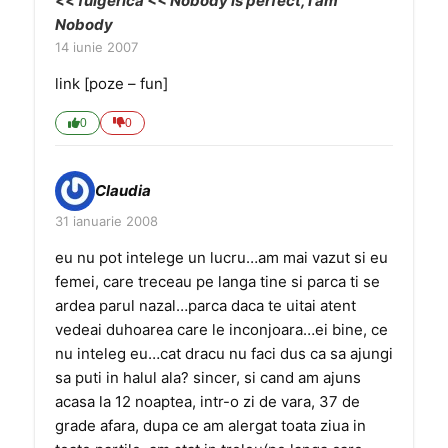
<< fulgerica << Nobody is perfect, I am
Nobody
14 iunie 2007
link [poze – fun]
0
0
Claudia
31 ianuarie 2008
eu nu pot intelege un lucru…am mai vazut si eu
femei, care treceau pe langa tine si parca ti se
ardea parul nazal…parca daca te uitai atent
vedeai duhoarea care le inconjoara…ei bine, ce
nu inteleg eu…cat dracu nu faci dus ca sa ajungi
sa puti in halul ala? sincer, si cand am ajuns
acasa la 12 noaptea, intr-o zi de vara, 37 de
grade afara, dupa ce am alergat toata ziua in