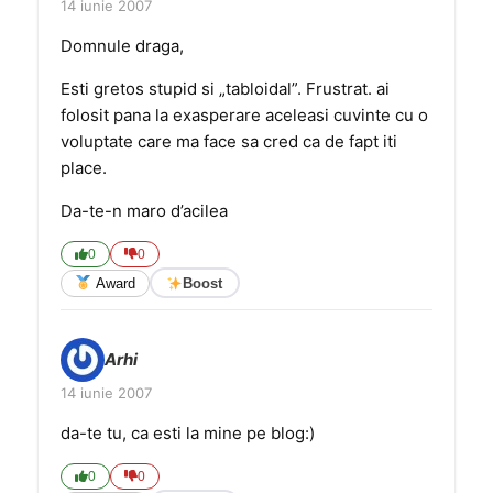
14 iunie 2007
Domnule draga,
Esti gretos stupid si „tabloidal”. Frustrat. ai
folosit pana la exasperare aceleasi cuvinte cu o
voluptate care ma face sa cred ca de fapt iti
place.
Da-te-n maro d’acilea
0
0
Award
Boost
Arhi
14 iunie 2007
da-te tu, ca esti la mine pe blog:)
0
0