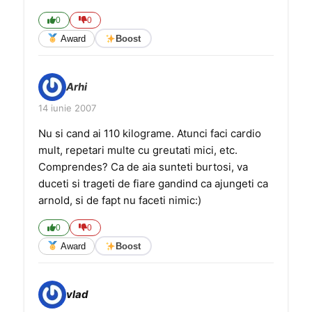
0
0
Award
Boost
Arhi
14 iunie 2007
Nu si cand ai 110 kilograme. Atunci faci cardio
mult, repetari multe cu greutati mici, etc.
Comprendes? Ca de aia sunteti burtosi, va
duceti si trageti de fiare gandind ca ajungeti ca
arnold, si de fapt nu faceti nimic:)
0
0
Award
Boost
vlad