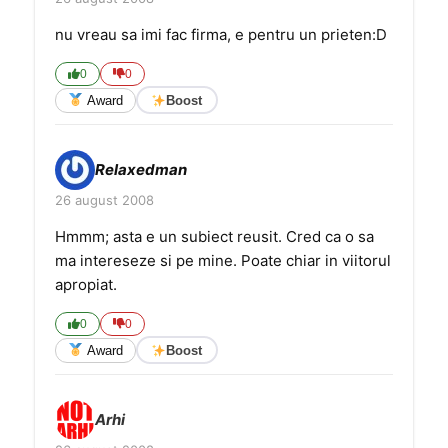
nu vreau sa imi fac firma, e pentru un prieten:D
0
0
Award
Boost
Relaxedman
26 august 2008
Hmmm; asta e un subiect reusit. Cred ca o sa
ma intereseze si pe mine. Poate chiar in viitorul
apropiat.
0
0
Award
Boost
Arhi