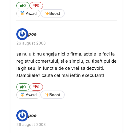
0
0
Award
Boost
poe
26 august 2008
sa nu uit: nu angaja nici o firma. actele le faci la
registrul comertului, si e simplu, cu tipa/tipul de
la ghiseu, in functie de ce vrei sa dezvolti.
stampilele? cauta cel mai ieftin executant!
0
0
Award
Boost
poe
26 august 2008