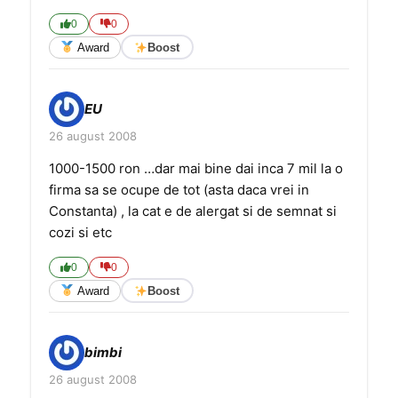
0
0
Award
Boost
EU
26 august 2008
1000-1500 ron …dar mai bine dai inca 7 mil la o
firma sa se ocupe de tot (asta daca vrei in
Constanta) , la cat e de alergat si de semnat si
cozi si etc
0
0
Award
Boost
bimbi
26 august 2008