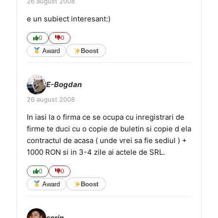
26 august 2008
e un subiect interesant:)
0
0
Award
Boost
E-Bogdan
26 august 2008
In iasi la o firma ce se ocupa cu inregistrari de
firme te duci cu o copie de buletin si copie d ela
contractul de acasa ( unde vrei sa fie sediul ) +
1000 RON si in 3-4 zile ai actele de SRL.
0
0
Award
Boost
sorin