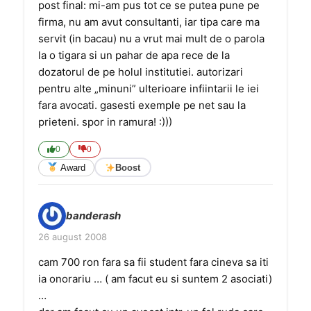
post final: mi-am pus tot ce se putea pune pe
firma, nu am avut consultanti, iar tipa care ma
servit (in bacau) nu a vrut mai mult de o parola
la o tigara si un pahar de apa rece de la
dozatorul de pe holul institutiei. autorizari
pentru alte „minuni” ulterioare infiintarii le iei
fara avocati. gasesti exemple pe net sau la
prieteni. spor in ramura! :)))
0
0
Award
Boost
banderash
26 august 2008
cam 700 ron fara sa fii student fara cineva sa iti
ia onorariu … ( am facut eu si suntem 2 asociati)
…