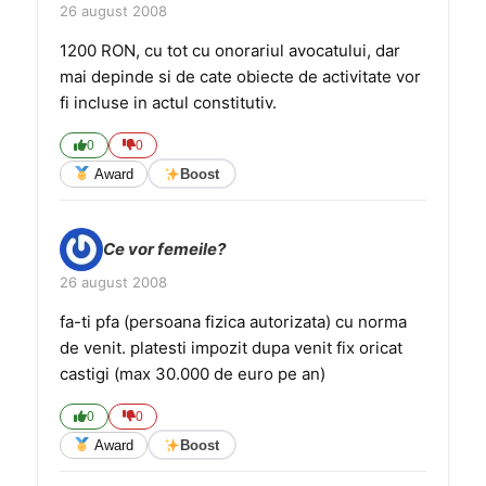
26 august 2008
1200 RON, cu tot cu onorariul avocatului, dar
mai depinde si de cate obiecte de activitate vor
fi incluse in actul constitutiv.
0
0
Award
Boost
Ce vor femeile?
26 august 2008
fa-ti pfa (persoana fizica autorizata) cu norma
de venit. platesti impozit dupa venit fix oricat
castigi (max 30.000 de euro pe an)
0
0
Award
Boost