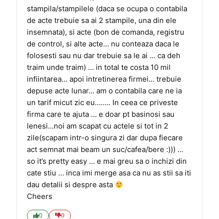
stampila/stampilele (daca se ocupa o contabila
de acte trebuie sa ai 2 stampile, una din ele
insemnata), si acte (bon de comanda, registru
de control, si alte acte… nu conteaza daca le
folosesti sau nu dar trebuie sa le ai … ca deh
traim unde traim) … in total te costa 10 mil
infiintarea… apoi intretinerea firmei… trebuie
depuse acte lunar… am o contabila care ne ia
un tarif micut zic eu…….. In ceea ce priveste
firma care te ajuta … e doar pt basinosi sau
lenesi…noi am scapat cu actele si tot in 2
zile(scapam intr-o singura zi dar dupa fiecare
act semnat mai beam un suc/cafea/bere :))) …
so it’s pretty easy … e mai greu sa o inchizi din
cate stiu … inca imi merge asa ca nu as stii sa iti
dau detalii si despre asta
Cheers
0
0