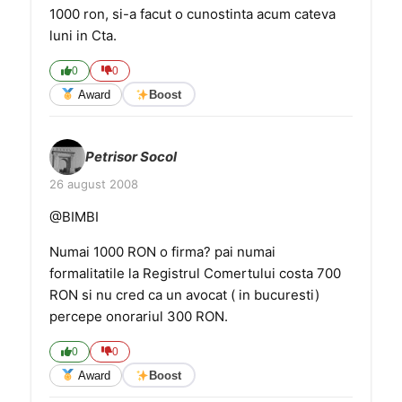
1000 ron, si-a facut o cunostinta acum cateva
luni in Cta.
0
0
Award
Boost
Petrisor Socol
26 august 2008
@BIMBI
Numai 1000 RON o firma? pai numai
formalitatile la Registrul Comertului costa 700
RON si nu cred ca un avocat ( in bucuresti)
percepe onorariul 300 RON.
0
0
Award
Boost