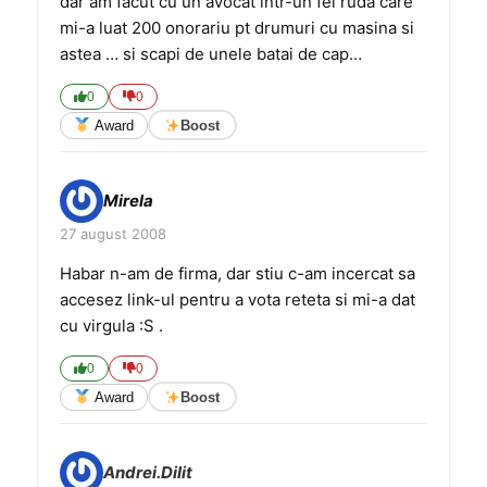
dar am facut cu un avocat intr-un fel ruda care
mi-a luat 200 onorariu pt drumuri cu masina si
astea … si scapi de unele batai de cap…
0
0
Award
Boost
Mirela
27 august 2008
Habar n-am de firma, dar stiu c-am incercat sa
accesez link-ul pentru a vota reteta si mi-a dat
cu virgula :S .
0
0
Award
Boost
Andrei.Dilit