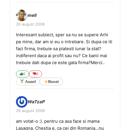
mell
26 august 2008
Interesant subiect, sper sa nu se supere Arhi
pe mine, dar am si eu o intrebare. Si dupa ce iti
faci firma, trebuie sa platesti lunar la stat?
indiferent daca ai profit sau nu? Ce banii mai
trebuie dati dupa ce este gata firma?Merci..
0
0
Award
Boost
WaTzaP
26 august 2008
am votat-o :). pentru ca asa face si mama
Lasagna. Chestia e, ca cei din Romania…nu