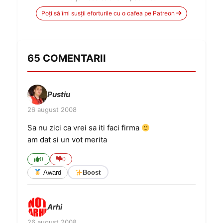
Poți să îmi susții eforturile cu o cafea pe Patreon
65 COMENTARII
Pustiu
26 august 2008
Sa nu zici ca vrei sa iti faci firma
am dat si un vot merita
0
0
Award
Boost
Arhi
26 august 2008