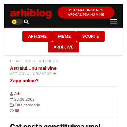
arhiblog
DIN ȚARA UNDE NICI
APOCALIPSA NU VINE
ARHISME
MEME
SCURTE
ARHI.LIVE
ARTICOLUL ANTERIOR
Astralul...nu mai vine
ARTICOLUL URMĂTOR
Zapp online?
Arhi
26.08.2008
Fără categorie
65
Cat costa constituirea unei