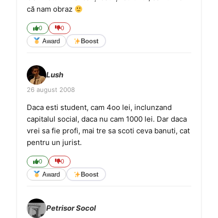
că nam obraz
0
0
Award
Boost
Lush
26 august 2008
Daca esti student, cam 4oo lei, inclunzand
capitalul social, daca nu cam 1000 lei. Dar daca
vrei sa fie profi, mai tre sa scoti ceva banuti, cat
pentru un jurist.
0
0
Award
Boost
Petrisor Socol