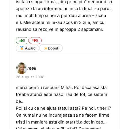
isi faca singur firma, „din principiu” nedorind sa
apeleze la un intermediar, insa la final i-a parut
rau; mult timp si nervi pierduti aiurea – zicea
el). Mie actele mi le-au scos in 3 zile, amicul
reusind sa rezolve in aproape 2 saptamani.
0
0
Award
Boost
mell
26 august 2008
merci pentru raspuns Mihai. Poi daca asa sta
treaba atunci este nasol rau de tot, ce sistem
de…
Poi si cu ce ne ajuta statul asta? Pe noi, tinerii?
Ca numai nu ne incurajeaza sa ne facem firme,
trist! In maniera asta din start ti.a dat in cap…
Vai si amar.. si afara o fii la fel? Cunoasteti