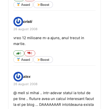
Award
Boost
cristi
26 august 2008
vreo 12 milioane m-a ajuns, anul trecut in
martie.
0
0
Award
Boost
alex
26 august 2008
@ mell si mihai .. intr-adevar statul ia totul de
pe tine .. fluture avea un calcul interesant facut
la el pe blog … DAAAAAAAR intotdeauna exista