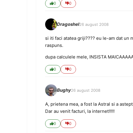
0
0
Dragoshel
26 august 2008
si iti faci atatea griji???? eu le-am dat un
raspuns.
dupa calculele mele, INSISTA MAICAAAAA 
0
0
Bughy
26 august 2008
A, prietena mea, a fost la Astral si a astep
Dar au venit facturi, la internet!!!!!
0
0