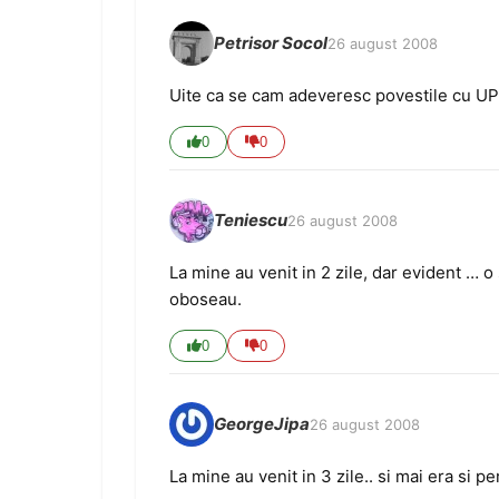
Petrisor Socol
26 august 2008
Uite ca se cam adeveresc povestile cu UP
0
0
Teniescu
26 august 2008
La mine au venit in 2 zile, dar evident … o 
oboseau.
0
0
GeorgeJipa
26 august 2008
La mine au venit in 3 zile.. si mai era si p