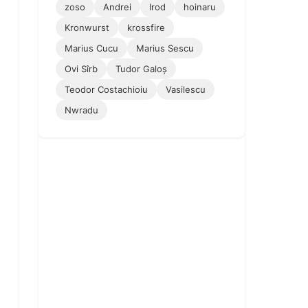
zoso
Andrei
Irod
hoinaru
Kronwurst
krossfire
Marius Cucu
Marius Sescu
Ovi Sîrb
Tudor Galoș
Teodor Costachioiu
Vasilescu
Nwradu