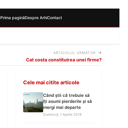
Prima pagină
Despre Arhi
Contact
ARTICOLUL URMĂTOR
Cat costa constituirea unei firme?
Cele mai citite articole
Când știi că trebuie să
îți asumi pierderile și să
mergi mai departe
Duminică, 1 Aprilie 2018