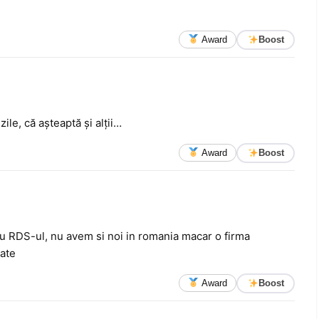
Award
Boost
ile, că aşteaptă şi alţii…
Award
Boost
cu RDS-ul, nu avem si noi in romania macar o firma
tate
Award
Boost