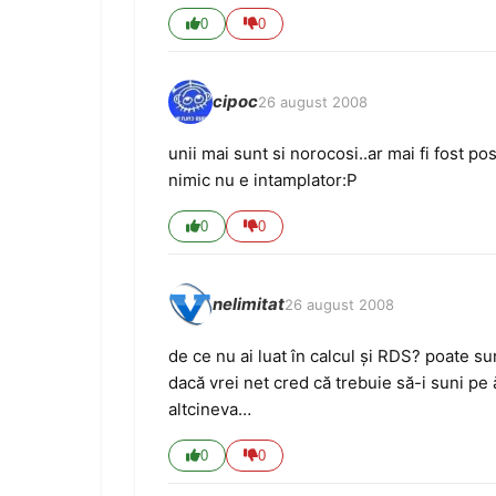
0
0
cipoc
26 august 2008
unii mai sunt si norocosi..ar mai fi fost p
nimic nu e intamplator:P
0
0
nelimitat
26 august 2008
de ce nu ai luat în calcul şi RDS? poate s
dacă vrei net cred că trebuie să-i suni pe ăi
altcineva…
0
0