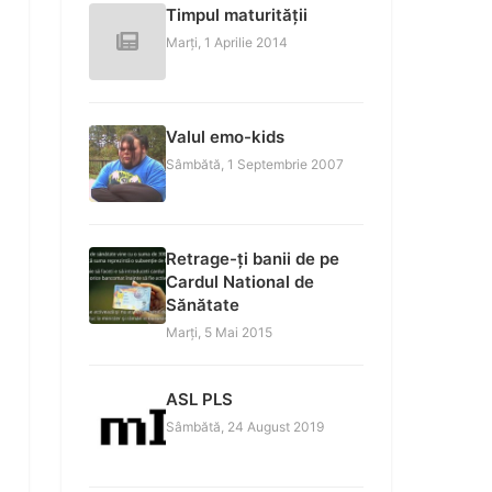
Timpul maturității
Marți, 1 Aprilie 2014
Valul emo-kids
Sâmbătă, 1 Septembrie 2007
Retrage-ți banii de pe
Cardul National de
Sănătate
Marți, 5 Mai 2015
ASL PLS
Sâmbătă, 24 August 2019