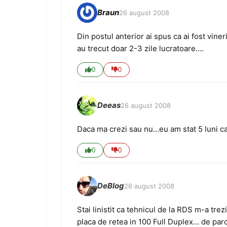
Braun
26 august 2008
Din postul anterior ai spus ca ai fost vineri
au trecut doar 2-3 zile lucratoare….
0
0
Deeas
26 august 2008
Daca ma crezi sau nu…eu am stat 5 luni ca s
0
0
DeBlog
26 august 2008
Stai linistit ca tehnicul de la RDS m-a tre
placa de retea in 100 Full Duplex… de par