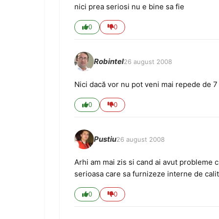
nici prea seriosi nu e bine sa fie
0
0
Robintel
26 august 2008
Nici dacă vor nu pot veni mai repede de 7 z
0
0
Pustiu
26 august 2008
Arhi am mai zis si cand ai avut probleme 
serioasa care sa furnizeze interne de cali
0
0