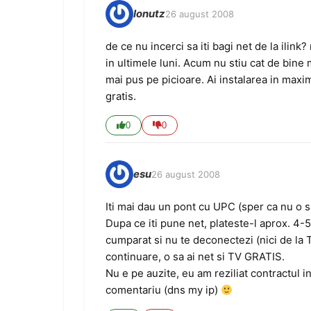
Ionutz
26 august 2008
de ce nu incerci sa iti bagi net de la ilin
in ultimele luni. Acum nu stiu cat de bine
mai pus pe picioare. Ai instalarea in maxim
gratis.
0
0
esu
26 august 2008
Iti mai dau un pont cu UPC (sper ca nu o s
Dupa ce iti pune net, plateste-l aprox. 4-5
cumparat si nu te deconectezi (nici de la 
continuare, o sa ai net si TV GRATIS.
Nu e pe auzite, eu am reziliat contractul i
comentariu (dns my ip)