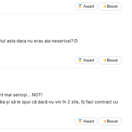
Award
Boost
ostul asta daca nu erau aia neseriosi?:D
Award
Boost
unt mai serioşi… NOT!
a şi să le spui că dacă nu vin în 2 zile, îţi faci contract cu
Award
Boost