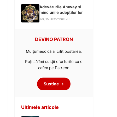
Adevărurile Amway și
minciunile adepților lor
Joi, 15 Octombrie 2009
DEVINO PATRON
Mulțumesc că ai citit postarea.
Poți să îmi susții eforturile cu o
cafea pe Patreon
Susține →
Ultimele articole