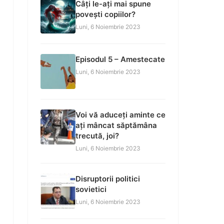
Câți le-ați mai spune
povești copiilor?
Luni, 6 Noiembrie 2023
Episodul 5 – Amestecate
Luni, 6 Noiembrie 2023
Voi vă aduceți aminte ce
ați mâncat săptămâna
trecută, joi?
Luni, 6 Noiembrie 2023
Disruptorii politici
sovietici
Luni, 6 Noiembrie 2023