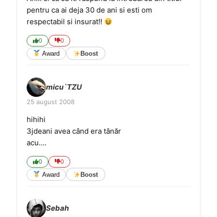
pentru ca ai deja 30 de ani si esti om
respectabil si insurat!!
0
0
Award
Boost
micu`TZU
25 august 2008
hihihi
3jdeani avea când era tânăr
acu….
0
0
Award
Boost
Sebah