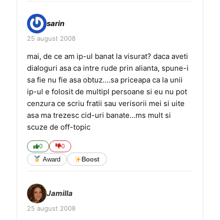
sarin
25 august 2008
mai, de ce am ip-ul banat la visurat? daca aveti
dialoguri asa ca intre rude prin alianta, spune-i
sa fie nu fie asa obtuz….sa priceapa ca la unii
ip-ul e folosit de multipl persoane si eu nu pot
cenzura ce scriu fratii sau verisorii mei si uite
asa ma trezesc cid-uri banate…ms mult si
scuze de off-topic
0
0
Award
Boost
Jamilla
25 august 2008