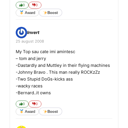
0
0
Award
Boost
Invert
25 august 2008
My Top sau cate imi amintesc
– tom and jerry
-Dastardly and Muttley in their flying machines
-Johnny Bravo . This man really ROCKzZz
-Two Stupid DoGs-kicks ass
-wacky races
-Bernard..it owns
0
0
Award
Boost