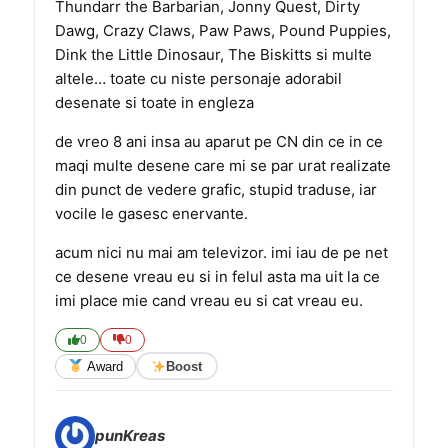
Thundarr the Barbarian, Jonny Quest, Dirty
Dawg, Crazy Claws, Paw Paws, Pound Puppies,
Dink the Little Dinosaur, The Biskitts si multe
altele… toate cu niste personaje adorabil
desenate si toate in engleza
de vreo 8 ani insa au aparut pe CN din ce in ce
maqi multe desene care mi se par urat realizate
din punct de vedere grafic, stupid traduse, iar
vocile le gasesc enervante.
acum nici nu mai am televizor. imi iau de pe net
ce desene vreau eu si in felul asta ma uit la ce
imi place mie cand vreau eu si cat vreau eu.
0
0
Award
Boost
punKreas