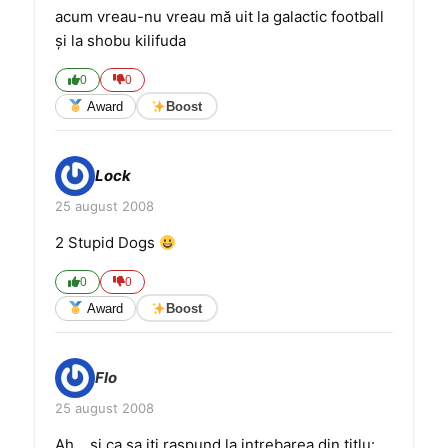
acum vreau-nu vreau mă uit la galactic football
şi la shobu kilifuda
0
0
Award
Boost
Lock
25 august 2008
2 Stupid Dogs
0
0
Award
Boost
Flo
25 august 2008
Ah… si ca sa iti raspund la intrebarea din titlu: