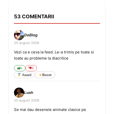
53 COMENTARII
DeBlog
25 august 2008
Vezi ca e ceva la feed. Le-a trimis pe toate si
toate au probleme la diacritice
0
0
Award
Boost
Lush
25 august 2008
Se mai dau desenele animate clasice pe