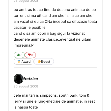
26 august 2008
eu am tras tot ce tine de desene animate de pe
torrent si ma uit cand am chef si la ce am chef..
am vazut si eu ca CNa inceput sa difuzeze toata
cacaturile posibile..
cand o sa am copii ii bag sigur la vizionat
desenele animate clasice..eventual ne uitam
impreuna:P
0
0
Award
Boost
fratzica
26 august 2008
cele mai tari is simpsons, south park, tom &
jerry si unele lung-metraje de animatie. in rest
is naspa toate