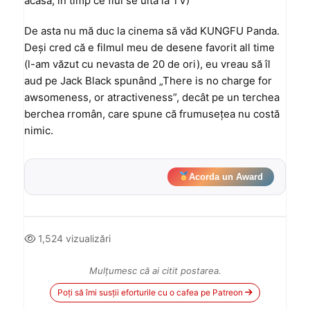
acasă, în timp ce fiul se uita la TV)
De asta nu mă duc la cinema să văd KUNGFU Panda.
Deși cred că e filmul meu de desene favorit all time
(l-am văzut cu nevasta de 20 de ori), eu vreau să îl
aud pe Jack Black spunând „There is no charge for
awsomeness, or atractiveness”, decât pe un terchea
berchea rromân, care spune că frumusețea nu costă
nimic.
Acorda un Award
1,524 vizualizări
Mulțumesc că ai citit postarea.
Poți să îmi susții eforturile cu o cafea pe Patreon