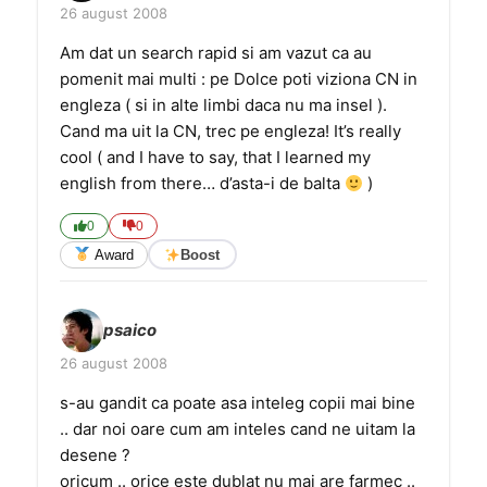
26 august 2008
Am dat un search rapid si am vazut ca au
pomenit mai multi : pe Dolce poti viziona CN in
engleza ( si in alte limbi daca nu ma insel ).
Cand ma uit la CN, trec pe engleza! It’s really
cool ( and I have to say, that I learned my
english from there… d’asta-i de balta
)
0
0
Award
Boost
psaico
26 august 2008
s-au gandit ca poate asa inteleg copii mai bine
.. dar noi oare cum am inteles cand ne uitam la
desene ?
oricum .. orice este dublat nu mai are farmec ..