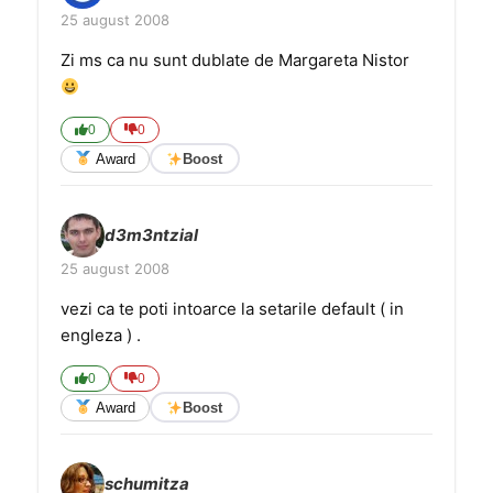
25 august 2008
Zi ms ca nu sunt dublate de Margareta Nistor
0
0
Award
Boost
d3m3ntzial
25 august 2008
vezi ca te poti intoarce la setarile default ( in
engleza ) .
0
0
Award
Boost
schumitza