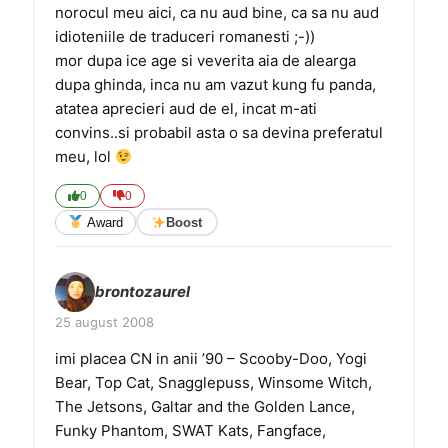
norocul meu aici, ca nu aud bine, ca sa nu aud
idioteniile de traduceri romanesti ;-))
mor dupa ice age si veverita aia de alearga
dupa ghinda, inca nu am vazut kung fu panda,
atatea aprecieri aud de el, incat m-ati
convins..si probabil asta o sa devina preferatul
meu, lol
0
0
Award
Boost
brontozaurel
25 august 2008
imi placea CN in anii ’90 – Scooby-Doo, Yogi
Bear, Top Cat, Snagglepuss, Winsome Witch,
The Jetsons, Galtar and the Golden Lance,
Funky Phantom, SWAT Kats, Fangface,