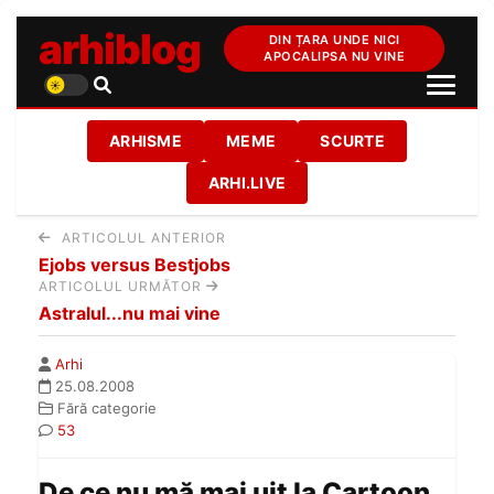
arhiblog
DIN ȚARA UNDE NICI
APOCALIPSA NU VINE
ARHISME
MEME
SCURTE
ARHI.LIVE
ARTICOLUL ANTERIOR
Ejobs versus Bestjobs
ARTICOLUL URMĂTOR
Astralul...nu mai vine
Arhi
25.08.2008
Fără categorie
53
De ce nu mă mai uit la Cartoon