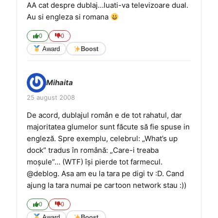
AA cat despre dublaj…luati-va televizoare dual.
Au si engleza si romana
0
0
Award
Boost
Mihaita
25 august 2008
De acord, dublajul român e de tot rahatul, dar
majoritatea glumelor sunt făcute să fie spuse in
engleză. Spre exemplu, celebrul: „What’s up
dock” tradus în română: „Care-i treaba
moşule”… (WTF) îşi pierde tot farmecul.
@deblog. Asa am eu la tara pe digi tv :D. Cand
ajung la tara numai pe cartoon network stau :))
0
0
Award
Boost