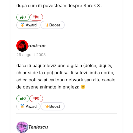
dupa cum iti povesteam despre Shrek 3 ..
0
0
Award
Boost
rock-on
26 august 2008
daca iti bagi televiziune digitala (dolce, digi tv,
chiar si de la upc) poti sa iti setezi limba dorita,
adica poti sa ai cartoon network sau alte canale
de desene animate in engleza
0
0
Award
Boost
Teniescu