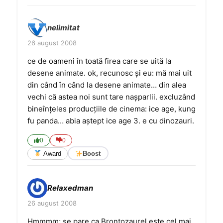
nelimitat
26 august 2008
ce de oameni în toată firea care se uită la
desene animate. ok, recunosc şi eu: mă mai uit
din când în când la desene animate… din alea
vechi că astea noi sunt tare naşparlii. excluzând
bineînţeles producţiile de cinema: ice age, kung
fu panda… abia aştept ice age 3. e cu dinozauri.
0
0
Award
Boost
Relaxedman
26 august 2008
Hmmmm; se pare ca Brontozaurel este cel mai