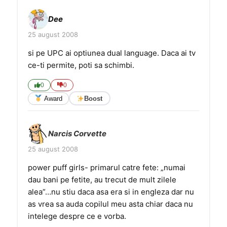
Dee
25 august 2008
si pe UPC ai optiunea dual language. Daca ai tv
ce-ti permite, poti sa schimbi.
0
0
Award
Boost
Narcis Corvette
25 august 2008
power puff girls- primarul catre fete: „numai
dau bani pe fetite, au trecut de mult zilele
alea”…nu stiu daca asa era si in engleza dar nu
as vrea sa auda copilul meu asta chiar daca nu
intelege despre ce e vorba.