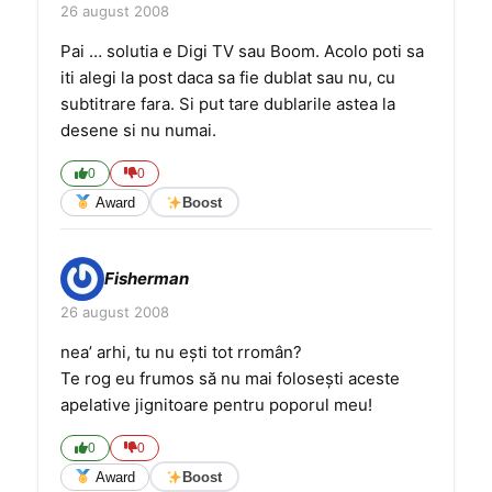
26 august 2008
Pai … solutia e Digi TV sau Boom. Acolo poti sa
iti alegi la post daca sa fie dublat sau nu, cu
subtitrare fara. Si put tare dublarile astea la
desene si nu numai.
0
0
Award
Boost
Fisherman
26 august 2008
nea’ arhi, tu nu eşti tot rromân?
Te rog eu frumos să nu mai foloseşti aceste
apelative jignitoare pentru poporul meu!
0
0
Award
Boost