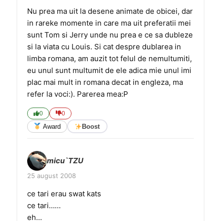
Nu prea ma uit la desene animate de obicei, dar
in rareke momente in care ma uit preferatii mei
sunt Tom si Jerry unde nu prea e ce sa dubleze
si la viata cu Louis. Si cat despre dublarea in
limba romana, am auzit tot felul de nemultumiti,
eu unul sunt multumit de ele adica mie unul imi
plac mai mult in romana decat in engleza, ma
refer la voci:). Parerea mea:P
0
0
Award
Boost
micu`TZU
25 august 2008
ce tari erau swat kats
ce tari……
eh…