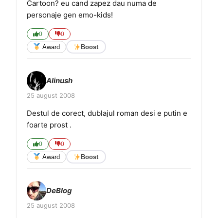
Cartoon? eu cand zapez dau numa de
personaje gen emo-kids!
0
0
Award
Boost
Alinush
25 august 2008
Destul de corect, dublajul roman desi e putin e
foarte prost .
0
0
Award
Boost
DeBlog
25 august 2008