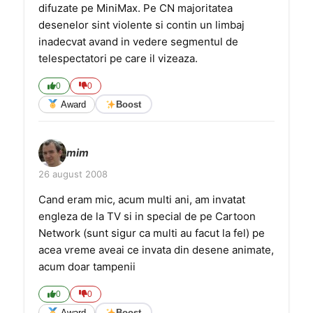
difuzate pe MiniMax. Pe CN majoritatea
desenelor sint violente si contin un limbaj
inadecvat avand in vedere segmentul de
telespectatori pe care il vizeaza.
0
0
Award
Boost
mim
26 august 2008
Cand eram mic, acum multi ani, am invatat
engleza de la TV si in special de pe Cartoon
Network (sunt sigur ca multi au facut la fel) pe
acea vreme aveai ce invata din desene animate,
acum doar tampenii
0
0
Award
Boost