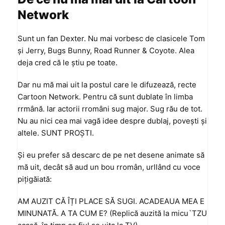
Network
Sunt un fan Dexter. Nu mai vorbesc de clasicele Tom
și Jerry, Bugs Bunny, Road Runner & Coyote. Alea
deja cred că le știu pe toate.
Dar nu mă mai uit la postul care le difuzează, recte
Cartoon Network. Pentru că sunt dublate în limba
rrmână. Iar actorii rromâni sug major. Sug rău de tot.
Nu au nici cea mai vagă idee despre dublaj, povești și
altele. SUNT PROȘTI.
Și eu prefer să descarc de pe net desene animate să
mă uit, decât să aud un bou rromân, urllând cu voce
pițigăiată:
AM AUZIT CĂ ÎȚI PLACE SĂ SUGI. ACADEAUA MEA E
MINUNATĂ. A TA CUM E? (Replică auzită la micu`TZU