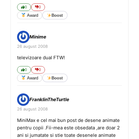
0
0
Award
Boost
Minime
26 august 2008
televizoare dual FTW!
0
0
Award
Boost
FranklinTheTurtle
26 august 2008
MiniMax e cel mai bun post de desene animate
pentru copii .Fii-mea este obsedata ,are doar 2
ani si jumatate si stie toate desenele animate