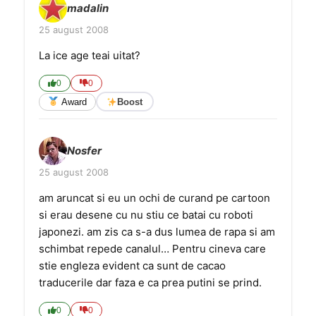
madalin
25 august 2008
La ice age teai uitat?
0
0
Award
Boost
Nosfer
25 august 2008
am aruncat si eu un ochi de curand pe cartoon
si erau desene cu nu stiu ce batai cu roboti
japonezi. am zis ca s-a dus lumea de rapa si am
schimbat repede canalul… Pentru cineva care
stie engleza evident ca sunt de cacao
traducerile dar faza e ca prea putini se prind.
0
0