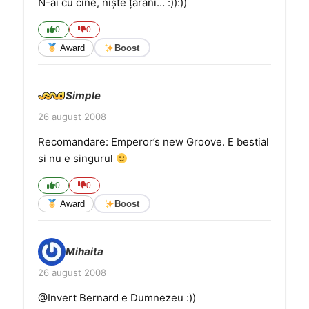
N-ai cu cine, nişte ţărani… :)):))
0
0
Award
Boost
Simple
26 august 2008
Recomandare: Emperor’s new Groove. E bestial
si nu e singurul
0
0
Award
Boost
Mihaita
26 august 2008
@Invert Bernard e Dumnezeu :))