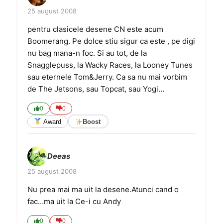
25 august 2008
pentru clasicele desene CN este acum
Boomerang. Pe dolce stiu sigur ca este , pe digi
nu bag mana-n foc. Si au tot, de la
Snagglepuss, la Wacky Races, la Looney Tunes
sau eternele Tom&Jerry. Ca sa nu mai vorbim
de The Jetsons, sau Topcat, sau Yogi…
0
0
Award
Boost
Deeas
25 august 2008
Nu prea mai ma uit la desene.Atunci cand o
fac…ma uit la Ce-i cu Andy
0
0