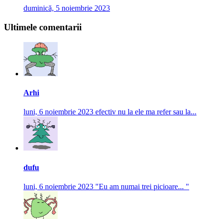
duminică, 5 noiembrie 2023
Ultimele comentarii
Arhi
luni, 6 noiembrie 2023
efectiv nu la ele ma refer sau la...
dufu
luni, 6 noiembrie 2023
"Eu am numai trei picioare... "