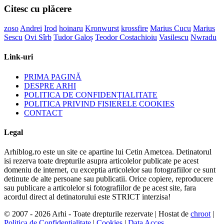
Citesc cu plăcere
zoso
Andrei
Irod
hoinaru
Kronwurst
krossfire
Marius Cucu
Marius
Sescu
Ovi Sîrb
Tudor Galoș
Teodor Costachioiu
Vasilescu
Nwradu
Link-uri
PRIMA PAGINĂ
DESPRE ARHI
POLITICA DE CONFIDENȚIALITATE
POLITICA PRIVIND FISIERELE COOKIES
CONTACT
Legal
Arhiblog.ro este un site ce apartine lui Cetin Ametcea. Detinatorul
isi rezerva toate drepturile asupra articolelor publicate pe acest
domeniu de internet, cu exceptia articolelor sau fotografiilor ce sunt
detinute de alte persoane sau publicatii. Orice copiere, reproducere
sau publicare a articolelor si fotografiilor de pe acest site, fara
acordul direct al detinatorului este STRICT interzisa!
© 2007 - 2026 Arhi - Toate drepturile rezervate | Hostat de
chroot
|
Politica de Confidentialitate
|
Cookies
|
Data Acces