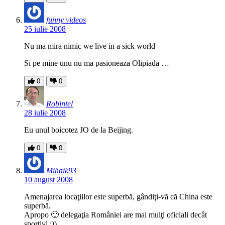
funny videos
25 iulie 2008
Nu ma mira nimic we live in a sick world
Si pe mine unu nu ma pasioneaza Olipiada …
0
0
Robintel
28 iulie 2008
Eu unul boicotez JO de la Beijing.
0
0
Mihaik93
10 august 2008
Amenajarea locaţiilor este superbă, gândiţi-vă că China este
superbă.
Apropo 🙂 delegaţia României are mai mulţi oficiali decât
sportivi :))