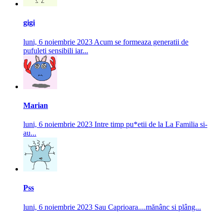
gigi
luni, 6 noiembrie 2023
Acum se formeaza generatii de
pufuleti sensibili iar...
Marian
luni, 6 noiembrie 2023
Intre timp pu*etii de la La Familia si-
au...
Pss
luni, 6 noiembrie 2023
Sau Caprioara....mănânc si plâng...