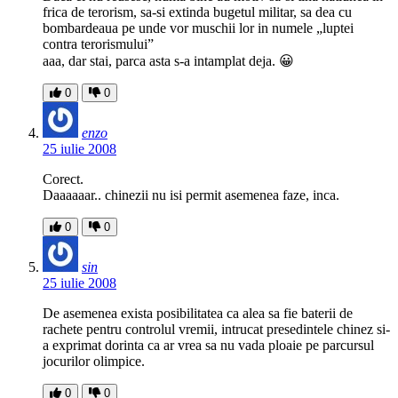
frica de terorism, sa-si extinda bugetul militar, sa dea cu
bombardeaua pe unde vor muschii lor in numele „luptei
contra terorismului”
aaa, dar stai, parca asta s-a intamplat deja. 😀
0
0
enzo
25 iulie 2008
Corect.
Daaaaaar.. chinezii nu isi permit asemenea faze, inca.
0
0
sin
25 iulie 2008
De asemenea exista posibilitatea ca alea sa fie baterii de
rachete pentru controlul vremii, intrucat presedintele chinez si-
a exprimat dorinta ca ar vrea sa nu vada ploaie pe parcursul
jocurilor olimpice.
0
0