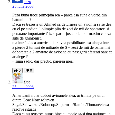
enzo
25 iulie 2008
Paza buna trece primejdia rea – parca asa suna o vorba din
batrani nu ?
Daca se trezeste un Ahmed sa deturneze un avion si sa se dea
cu el pe stadionul olimpic plin de zeci de mii de spectatori si
persoane importante ? tzac pac – jos cu el. mor maxim cateva
sute de ghinionisti.
ma intreb daca americanii ar avea posibilitatea sa aleaga intre
a pierde 2 turnuri de miliarde de $ + zeci de mii de oameni si
doborarea a 2 amarate de avioane cu pasagerii aferenti oare ce
ar alege ?
– suna sadic, dar practic, parerea mea.
0
0
Dee
25 iulie 2008
Americanii nu ar dobori avioanele alea, ar trimite pe unul
dintre Ceac Norris/Steven
Segal/Schwarzie/Robocop/Superman/Rambo/Tinman/etc sa
rezolve situatia.
Daca ei nu reusesc, numa bine au motiv sa-si tina natiunea in