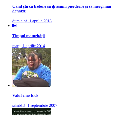
Când știi că trebuie să îți asumi pierderile și să mergi mai
departe
duminică, 1 aprilie 2018
Timpul maturității
marți, 1 aprilie 2014
Valul emo-kids
sâmbătă, 1 septembrie 2007