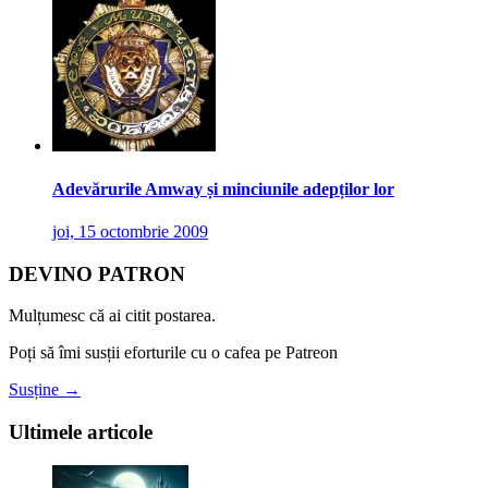
Adevărurile Amway și minciunile adepților lor
joi, 15 octombrie 2009
DEVINO PATRON
Mulțumesc că ai citit postarea.
Poți să îmi susții eforturile cu o cafea pe Patreon
Susține →
Ultimele articole