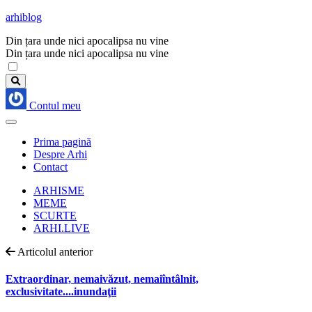
arhiblog
Din țara unde nici apocalipsa nu vine
Din țara unde nici apocalipsa nu vine
Contul meu
Prima pagină
Despre Arhi
Contact
ARHISME
MEME
SCURTE
ARHI.LIVE
Articolul anterior
Extraordinar, nemaivăzut, nemaiîntâlnit,
exclusivitate....inundaţii