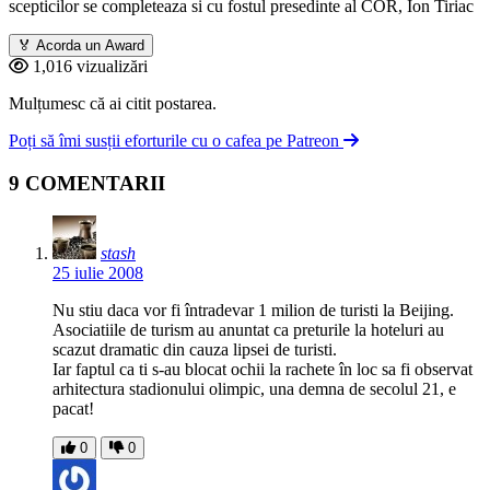
scepticilor se completeaza si cu fostul presedinte al COR, Ion Tiriac
🏅
Acorda un Award
1,016 vizualizări
Mulțumesc că ai citit postarea.
Poți să îmi susții eforturile cu o cafea pe Patreon
9 COMENTARII
stash
25 iulie 2008
Nu stiu daca vor fi întradevar 1 milion de turisti la Beijing.
Asociatiile de turism au anuntat ca preturile la hoteluri au
scazut dramatic din cauza lipsei de turisti.
Iar faptul ca ti s-au blocat ochii la rachete în loc sa fi observat
arhitectura stadionului olimpic, una demna de secolul 21, e
pacat!
0
0