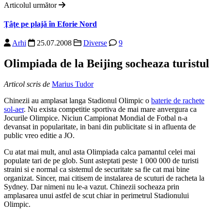
Articolul următor
Ţâţe pe plajă în Eforie Nord
Arhi
25.07.2008
Diverse
9
Olimpiada de la Beijing socheaza turistul
Articol scris de
Marius Tudor
Chinezii au amplasat langa Stadionul Olimpic o
baterie de rachete
sol-aer
. Nu exista competitie sportiva de mai mare anvergura ca
Jocurile Olimpice. Niciun Campionat Mondial de Fotbal n-a
devansat in popularitate, in bani din publicitate si in afluenta de
public vreo editie a JO.
Cu atat mai mult, anul asta Olimpiada calca pamantul celei mai
populate tari de pe glob. Sunt asteptati peste 1 000 000 de turisti
straini si e normal ca sistemul de securitate sa fie cat mai bine
organizat. Sincer, mai citisem de instalarea de scuturi de racheta la
Sydney. Dar nimeni nu le-a vazut. Chinezii socheaza prin
amplasarea unui astfel de scut chiar in perimetrul Stadionului
Olimpic.