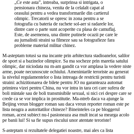
„Ce este asta”, intreaba, surprinsa si intrigata, o
pensionara chineza, venita de la celalalt capat al
orasului pentru a vedea transformarile din cartierul
olimpic. Trecatorii se opresc in zona pentru a se
fotografia cu bateria de rachete sol-aer si radarele lor,
dintre care o parte sunt acoperite cu plasa de camuflaj.
Este, de asemenea, una dintre putinele ocazii pe care le
au jurnalistii straini sa filmeze sau sa fotografieze fara
probleme material militar chinez.
M-asteptam totusi sa ma incante prin arhitectura stadioanelor, salilor
de sport si a bazinelor olimpice. Sa ma socheze prin maretia satului
olimpic, dar niciodata nu m-am gandit ca vor amplasa la vedere niste
arme, poate necunoscute ochiului. Amenintarile teroriste au generat
la nivelul regulamentelor o lista intreaga de restrictii pentru turistii
straini: achizitionarea de bilete pentru JO nu garanteaza automat
primirea vizei pentru China, nu vor intra in tara cei care sufera de
boli mintale sau de boli transmisibile sexual, si nici cei despre care se
crede ca se vor implica in prostitutie. Ma-ntreb daca va ajunge la
Beijing vreun blogger roman sau daca vreun reporter roman este pe
lista neagra a autoritatilor chineze? Bineinteles ca pe bloggerul
roman, acest subiect nu-l pasioneaza asa mult incat sa mearga acolo
pe banii lui! Si sa fie supus riscului unor atentate teroriste!
S-asteptam si rezultatele delegatiei noastre, mai ales ca lista