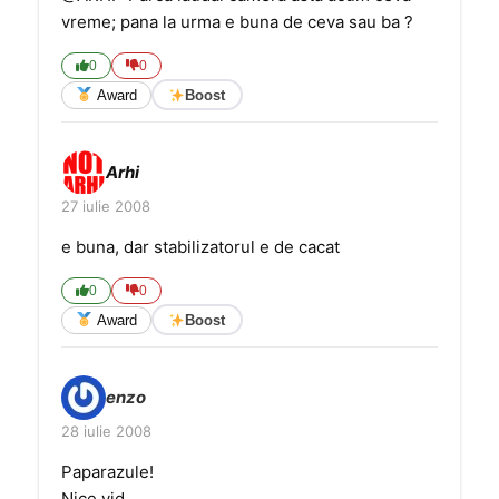
vreme; pana la urma e buna de ceva sau ba ?
0
0
Award
Boost
Arhi
27 iulie 2008
e buna, dar stabilizatorul e de cacat
0
0
Award
Boost
enzo
28 iulie 2008
Paparazule!
Nice vid.