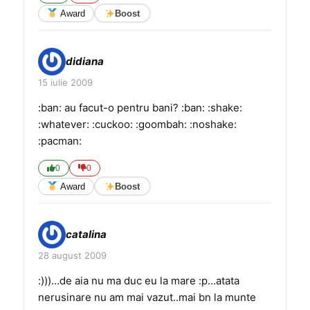
Award
Boost
didiana
15 iulie 2009
:ban: au facut-o pentru bani? :ban: :shake:
:whatever: :cuckoo: :goombah: :noshake:
:pacman:
0
0
Award
Boost
catalina
28 august 2009
:)))…de aia nu ma duc eu la mare :p…atata
nerusinare nu am mai vazut..mai bn la munte