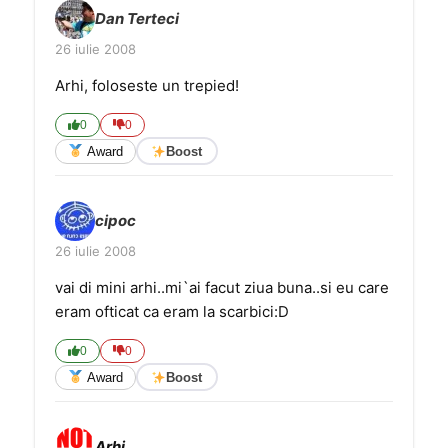
Dan Terteci
26 iulie 2008
Arhi, foloseste un trepied!
0
0
Award
Boost
cipoc
26 iulie 2008
vai di mini arhi..mi`ai facut ziua buna..si eu care
eram ofticat ca eram la scarbici:D
0
0
Award
Boost
Arhi