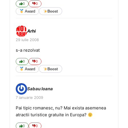
0
0
Award
Boost
Arhi
29 iulie 2008
s-a rezolvat
0
0
Award
Boost
Sabau Ioana
7 ianuarie 2009
Pai tipic romanesc, nu? Mai exista asemenea
atractii turistice gratuite in Europa?
0
0