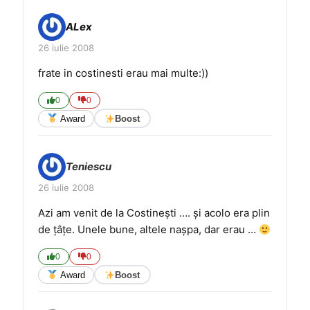
ALex
26 iulie 2008
frate in costinesti erau mai multe:))
0
0
Award
Boost
Teniescu
26 iulie 2008
Azi am venit de la Costineşti …. şi acolo era plin
de ţâţe. Unele bune, altele naşpa, dar erau …
0
0
Award
Boost