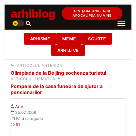
arhiblog
DIN ȚARA UNDE NICI
APOCALIPSA NU VINE
ARHISME
MEME
SCURTE
ARHI.LIVE
ARTICOLUL ANTERIOR
Olimpiada de la Beijing socheaza turistul
ARTICOLUL URMĂTOR
Pompele de la casa funebra de ajutor a
pensionarilor
Arhi
25.07.2008
Fără categorie
51