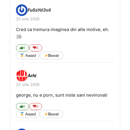
FuSsYd3vil
25 iulie 2008
Cred ca tremura imaginea din alte motive, eh.
:)))
0
0
Award
Boost
Arhi
25 iulie 2008
george, nu e porn, sunt niste sani nevinovati
0
0
Award
Boost