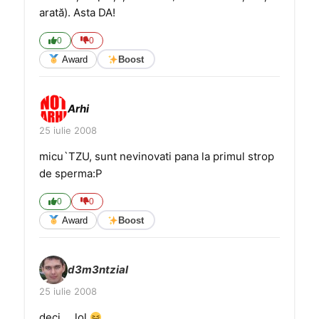
arată). Asta DA!
0
0
Award
Boost
Arhi
25 iulie 2008
micu`TZU, sunt nevinovati pana la primul strop
de sperma:P
0
0
Award
Boost
d3m3ntzial
25 iulie 2008
deci…. lol