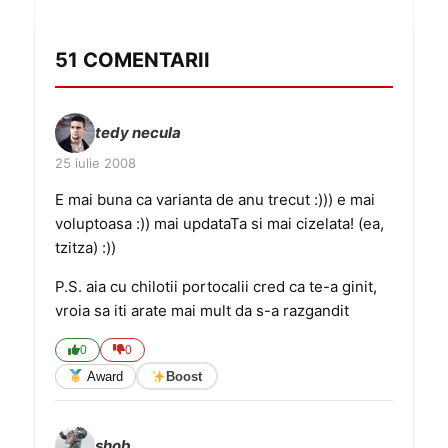
51 COMENTARII
tedy necula
25 iulie 2008
E mai buna ca varianta de anu trecut :))) e mai
voluptoasa :)) mai updataTa si mai cizelata! (ea,
tzitza) :))
P.S. aia cu chilotii portocalii cred ca te-a ginit,
vroia sa iti arate mai mult da s-a razgandit
0
0
Award
Boost
shob