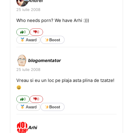
Andrei
25 iulie 2008
Who needs porn? We have Arhi :)))
0
0
Award
Boost
blogomentator
25 iulie 2008
Vreau si eu un loc pe plaja asta plina de tzatze!
0
0
Award
Boost
Arhi