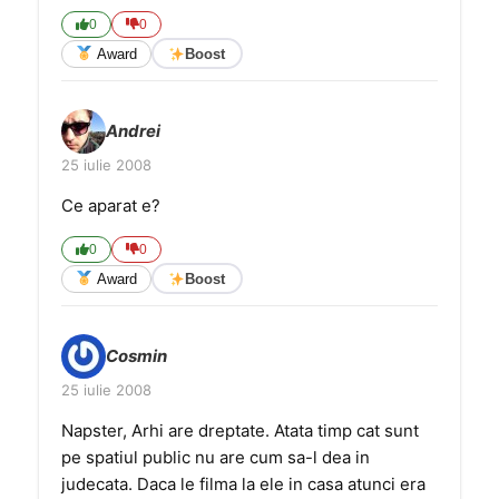
0
0
Award
Boost
Andrei
25 iulie 2008
Ce aparat e?
0
0
Award
Boost
Cosmin
25 iulie 2008
Napster, Arhi are dreptate. Atata timp cat sunt
pe spatiul public nu are cum sa-l dea in
judecata. Daca le filma la ele in casa atunci era