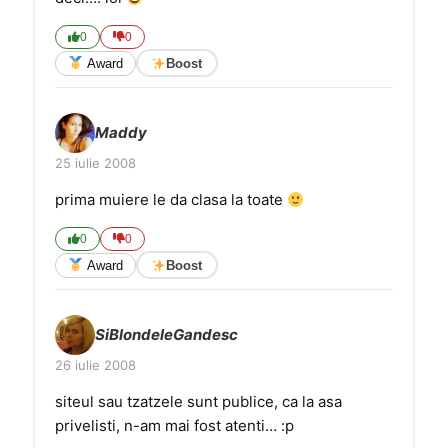
0
0
Award
Boost
Maddy
25 iulie 2008
prima muiere le da clasa la toate
0
0
Award
Boost
SiBlondeleGandesc
26 iulie 2008
siteul sau tzatzele sunt publice, ca la asa
privelisti, n-am mai fost atenti… :p