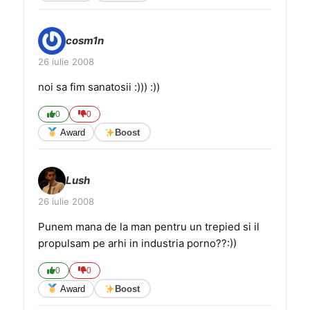
cosm1n
26 iulie 2008
noi sa fim sanatosii :))) :))
0
0
Award
Boost
Lush
26 iulie 2008
Punem mana de la man pentru un trepied si il
propulsam pe arhi in industria porno??:))
0
0
Award
Boost