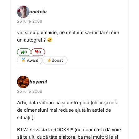
anetoiu
25 iulie 2008
vin si eu poimaine, ne intalnim sa-mi dai si mie
un autograf ?
0
0
Award
Boost
boyarul
25 iulie 2008
Arhi, data viitoare ia şi un trepied (chiar şi cele
de dimensiuni mai reduse ajută în astfel de
situaţii).
BTW:
nevasta
ta ROCKS!!! (nu doar că-ţi dă voie
să te uiţi după ţâţele altora, ba mai mult: ţi le şi