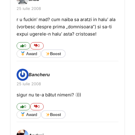
25 iulie 2008
r u fuckin’ mad? cum naiba sa aratzi in halu’ ala
(vorbesc despre prima „domnisoara”) si sa-ti
expui ugerele-n halu’ asta? cristoase!
0
0
Award
Boost
Bancheru
25 iulie 2008
sigur nu te-a bătut nimeni? :)))
0
0
Award
Boost