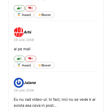
0
0
Award
Boost
Arhi
28 iulie 2008
ai pe mail
0
0
Award
Boost
Jalane
29 iulie 2008
Eu nu vad video-ul. In fact, nici nu se vede k ar
exista asa ceva in post…