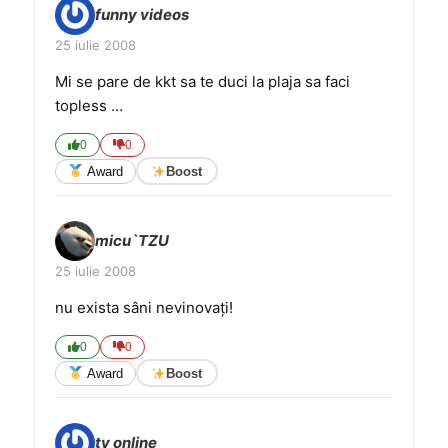
funny videos
25 iulie 2008
Mi se pare de kkt sa te duci la plaja sa faci
topless …
0
0
Award
Boost
micu`TZU
25 iulie 2008
nu exista sâni nevinovaţi!
0
0
Award
Boost
tv online