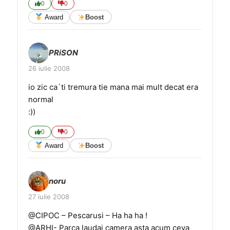
0
0
Award
Boost
PRiSON
26 iulie 2008
io zic ca`ti tremura tie mana mai mult decat era
normal
:))
0
0
Award
Boost
noru
27 iulie 2008
@CIPOC – Pescarusi – Ha ha ha !
@ARHI- Parca laudai camera asta acum ceva