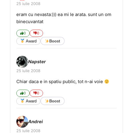
25 iulie 2008
eram cu nevasta:))) ea mi le arata. sunt un om
binecuvantat
0
0
Award
Boost
Napster
25 iulie 2008
Chiar daca e in spatiu public, tot n-ai voie
0
0
Award
Boost
Andrei
25 iulie 2008