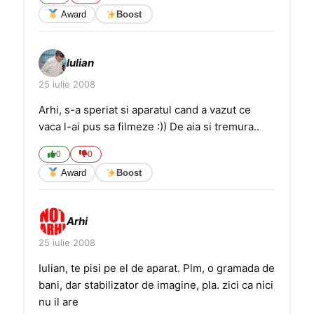
Award
Boost
Iulian
25 iulie 2008
Arhi, s-a speriat si aparatul cand a vazut ce
vaca l-ai pus sa filmeze :)) De aia si tremura..
0
0
Award
Boost
Arhi
25 iulie 2008
Iulian, te pisi pe el de aparat. Plm, o gramada de
bani, dar stabilizator de imagine, pla. zici ca nici
nu il are