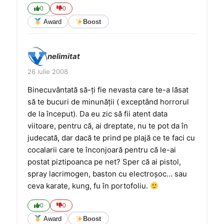
0
0
Award
Boost
nelimitat
26 iulie 2008
Binecuvântată să-ţi fie nevasta care te-a lăsat
să te bucuri de minunăţii ( exceptând horrorul
de la început). Da eu zic să fii atent data
viitoare, pentru că, ai dreptate, nu te pot da în
judecată, dar dacă te prind pe plajă ce te faci cu
cocalarii care te înconjoară pentru că le-ai
postat piztipoanca pe net? Sper că ai pistol,
spray lacrimogen, baston cu electroşoc… sau
ceva karate, kung, fu în portofoliu.
0
0
Award
Boost