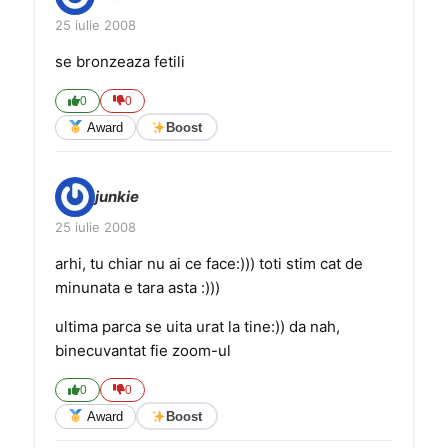
25 iulie 2008
se bronzeaza fetili
0
0
Award
Boost
junkie
25 iulie 2008
arhi, tu chiar nu ai ce face:))) toti stim cat de
minunata e tara asta :)))
ultima parca se uita urat la tine:)) da nah,
binecuvantat fie zoom-ul
0
0
Award
Boost