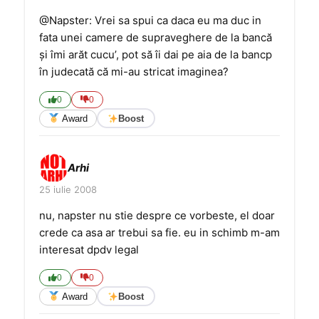
@Napster: Vrei sa spui ca daca eu ma duc in
fata unei camere de supraveghere de la bancă
şi îmi arăt cucu’, pot să îi dai pe aia de la bancp
în judecată că mi-au stricat imaginea?
0
0
Award
Boost
Arhi
25 iulie 2008
nu, napster nu stie despre ce vorbeste, el doar
crede ca asa ar trebui sa fie. eu in schimb m-am
interesat dpdv legal
0
0
Award
Boost