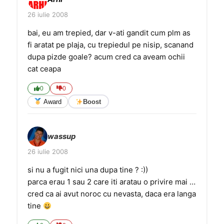
26 iulie 2008
bai, eu am trepied, dar v-ati gandit cum plm as
fi aratat pe plaja, cu trepiedul pe nisip, scanand
dupa pizde goale? acum cred ca aveam ochii
cat ceapa
0
0
Award
Boost
wassup
26 iulie 2008
si nu a fugit nici una dupa tine ? :))
parca erau 1 sau 2 care iti aratau o privire mai …
cred ca ai avut noroc cu nevasta, daca era langa
tine