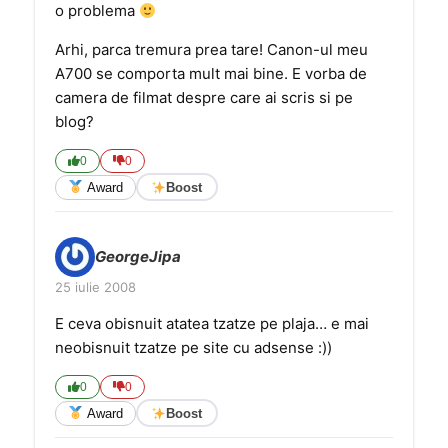
o problema
Arhi, parca tremura prea tare! Canon-ul meu
A700 se comporta mult mai bine. E vorba de
camera de filmat despre care ai scris si pe
blog?
0
0
Award
Boost
GeorgeJipa
25 iulie 2008
E ceva obisnuit atatea tzatze pe plaja… e mai
neobisnuit tzatze pe site cu adsense :))
0
0
Award
Boost