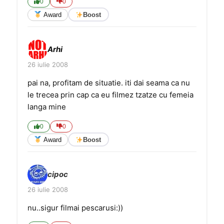
0
0
Award
Boost
Arhi
26 iulie 2008
pai na, profitam de situatie. iti dai seama ca nu
le trecea prin cap ca eu filmez tzatze cu femeia
langa mine
0
0
Award
Boost
cipoc
26 iulie 2008
nu..sigur filmai pescarusi:))